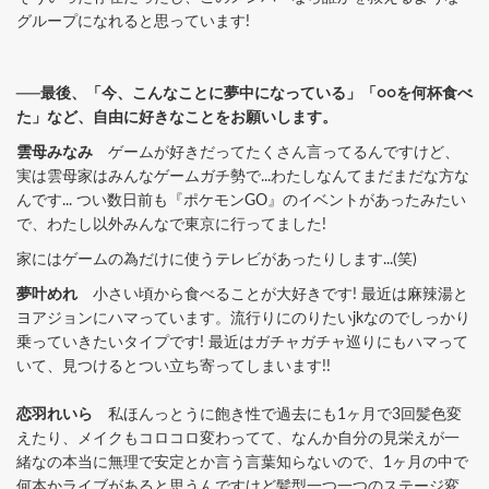
グループになれると思っています!
──最後、「今、こんなことに夢中になっている」「○○を何杯食べ
た」など、自由に好きなことをお願いします。
雲母みなみ
ゲームが好きだってたくさん言ってるんですけど、
実は雲母家はみんなゲームガチ勢で...わたしなんてまだまだな方な
んです... つい数日前も『ポケモンGO』のイベントがあったみたい
で、わたし以外みんなで東京に行ってました!
家にはゲームの為だけに使うテレビがあったりします...(笑)
夢叶めれ
小さい頃から食べることが大好きです! 最近は麻辣湯と
ヨアジョンにハマっています。流行りにのりたいjkなのでしっかり
乗っていきたいタイプです! 最近はガチャガチャ巡りにもハマって
いて、見つけるとつい立ち寄ってしまいます!!
恋羽れいら
私ほんっとうに飽き性で過去にも1ヶ月で3回髪色変
えたり、メイクもコロコロ変わってて、なんか自分の見栄えが一
緒なの本当に無理で安定とか言う言葉知らないので、1ヶ月の中で
何本かライブがあると思うんですけど髪型一つ一つのステージ変