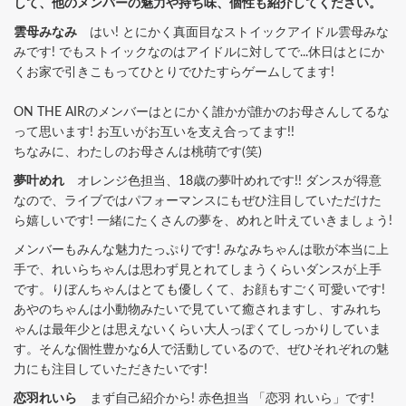
して、他のメンバーの魅力や持ち味、個性も紹介してください。
雲母みなみ
はい! とにかく真面目なストイックアイドル雲母みな
みです! でもストイックなのはアイドルに対してで...休日はとにか
くお家で引きこもってひとりでひたすらゲームしてます!
ON THE AIRのメンバーはとにかく誰かが誰かのお母さんしてるな
って思います! お互いがお互いを支え合ってます!!
ちなみに、わたしのお母さんは桃萌です(笑)
夢叶めれ
オレンジ色担当、18歳の夢叶めれです!! ダンスが得意
なので、ライブではパフォーマンスにもぜひ注目していただけた
ら嬉しいです! 一緒にたくさんの夢を、めれと叶えていきましょう!
メンバーもみんな魅力たっぷりです! みなみちゃんは歌が本当に上
手で、れいらちゃんは思わず見とれてしまうくらいダンスが上手
です。りぼんちゃんはとても優しくて、お顔もすごく可愛いです!
あやのちゃんは小動物みたいで見ていて癒されますし、すみれち
ゃんは最年少とは思えないくらい大人っぽくてしっかりしていま
す。そんな個性豊かな6人で活動しているので、ぜひそれぞれの魅
力にも注目していただきたいです!
恋羽れいら
まず自己紹介から! 赤色担当 「恋羽 れいら」です!