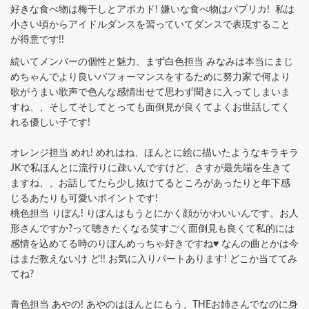
好きな食べ物は梅干しとアボカド! 嫌いな食べ物はパプリカ! 私は
小さい頃からアイドルダンスを習っていてダンスで表現すること
が得意です!!
続いてメンバーの個性と魅力、まず白色担当 みなみは本当にまじ
めちゃんでより良いパフォーマンスをするために努力家で何より
歌がうまい歌声で色んな感情出せて思わず聞きに入ってしまいま
すね、、そしてそしてとっても面倒見が良くてよくお世話してく
れる優しい子です!
オレンジ担当 めれ! めれはね、ほんとに絵に描いたようなキラキラ
JKで私ほんとに流行りに疎いんですけど、さすが最先端を生きて
ますね、、お話してたら少し抜けてるところがあったりと年下感
じるあたりも可愛いポイントです!
桃色担当 りぼん! りぼんはもうとにかく顔がかわいいんです。お人
形さんですか?って聴きたくなる笑すごく面倒見も良くて私的には
感情を込めてる時のりぼんめっちゃ好きですね♥ なんの曲とかは今
はまだ教えないけ ど!! お気に入りパートあります! どこか当ててみ
てね?
青色担当 あやの! あやのはほんとにもう、THEお姉さんでなのに身