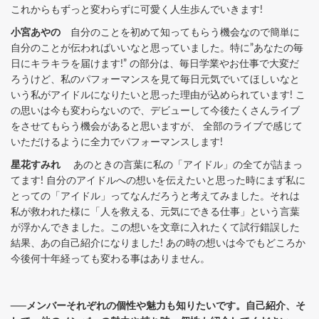
これからもずっと変わらずに可愛く人生歩んでいきます!
小宮あやの
自分のことを初めて知ってもらう機会なので簡単に
自分のことが伝わればいいなと思っていました。特に”あなたの毎
日にキラキラを届けます!” の部分は、毎日学業やお仕事で大変だ
ろうけど、私のパフォーマンスを見て毎日元気でいてほしいなと
いう私がアイドルになりたいと思った理由が込められています! こ
の思いは今も変わらないので、デビューして今後たくさんライブ
をさせてもらう機会があると思いますが、 全部のライブで感じて
いただけるように全力でパフォーマンスします!
星花すみれ
あのときの言葉に私の「アイドル」の全てが詰まっ
てます! 自分のアイドルへの想いを伝えたいと思った時にまず私に
とっての「アイドル」ってなんだろうと考えてみました。それは
私が救われた様に「人を救える、元気にできる仕事」という言葉
が浮かんできました。この想いを文章に入れたくて試行錯誤した
結果、あの自己紹介になりました! あの時の想いは今でもどころか
今後何十年経っても変わる事はありません。
──メンバーそれぞれの個性や魅力も知りたいです。自己紹介、そ