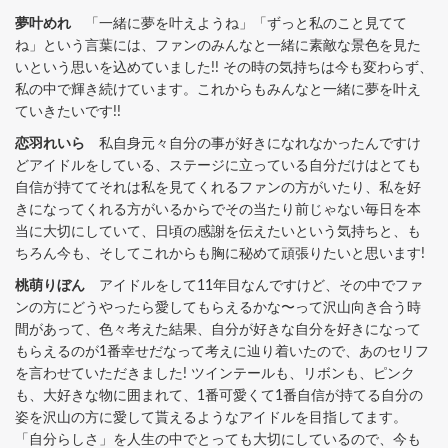
夢叶めれ
「一緒に夢を叶えようね」「ずっと私のこと見てて
ね」という言葉には、ファンのみんなと一緒に素敵な景色を見た
いという思いを込めていました!! その時の気持ちは今も変わらず、
私の中で輝き続けています。これからもみんなと一緒に夢を叶え
ていきたいです!!
恋羽れいら
私自身元々自分の事が好きになれなかったんですけ
どアイドルをしている、ステージに立っている自分だけはとても
自信が持ててそれは私を見てくれるファンの方がいたり、私を好
きになってくれる方がいるからでその当たり前じゃない毎日を本
当に大切にしていて、日頃の感謝を伝えたいという気持ちと、も
ちろん今も、そしてこれからも胸に秘めて頑張りたいと思います!
桃萌りぼん
アイドルをして11年目なんですけど、その中でファ
ンの方にどうやったら愛してもらえるかな〜って沢山向き合う時
間があって、色々考えた結果、自分が好きな自分を好きになって
もらえるのが1番幸せだなって考えに辿り着いたので、あのセリフ
を言わせていただきました! ツインテールも、リボンも、ピンク
も、大好きな物に囲まれて、1番可愛くて1番自信が持てる自分の
姿を沢山の方に愛して貰えるようなアイドルを目指してます。
「自分らしさ」を人生の中でとっても大切にしているので、今も