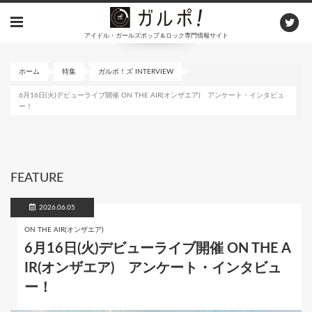
メ
イ
アイドル・ガールズポップ＆ロック専門情報サイト
ン
コ
ン
ホーム
特集
ガルポ！ズ INTERVIEW
テ
6月16日(火)デビューライブ開催 ON THE AIR(オンザエア) アンケート・インタビュ
ン
ー！
ツ
に
移
動
FEATURE
2026.06.05
ON THE AIR(オンザエア)
6月16日(火)デビューライブ開催 ON THE A
IR(オンザエア) アンケート・インタビュ
ー！