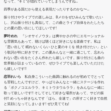
なって、"キミ"が隠れていってしまうんですね...
四季がある国だから使える表現だったりするのかな〜...
振り付けやライブでの楽しみは、Bメロをぜひみんなで歌いたい
し、沢山振り付けも真似して、この曲とライブ自体をわたしたち
との夏の思い出にしてほしいです!
夢叶めれ
『シオサイノウタ』は爽やかさの中にエモーショナル
な雰囲気もあって、聴けば聴くほど好きになる楽曲です。私は
「思い出して 眠れないくらい ひと夏のキミを 焼き付けたい」とい
う歌詞が特に好きです。この夏みんなと一緒に過ごして、忘れら
れない思い出をたくさん作れたら嬉しいです。振り付けにも曲の
世界観が詰まっているので、ぜひライブでも楽しんでいただけた
ら嬉しいです!!
恋羽れいら
私自身こういった曲調に触れるのが初めてでとって
も苦戦したんですけど、やっぱりみんなと一緒にステージを作れ
る「ボクノコエルララ、キミトウタウルララ」をみんなに一緒に
歌って欲しいです!! そしてそして好きな場所があって、サビの振
付!! めっちゃ好きなんです「ほら、全速で」の所すごく好きで自然
と笑顔になってしまいます! ぜひ見ててね!