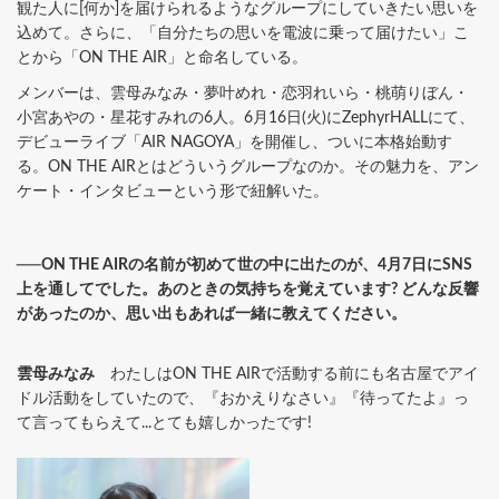
観た人に[何か]を届けられるようなグループにしていきたい思いを
込めて。さらに、「自分たちの思いを電波に乗って届けたい」こ
とから「ON THE AIR」と命名している。
メンバーは、雲母みなみ・夢叶めれ・恋羽れいら・桃萌りぼん・
小宮あやの・星花すみれの6人。6月16日(火)にZephyrHALLにて、
デビューライブ「AIR NAGOYA」を開催し、ついに本格始動す
る。ON THE AIRとはどういうグループなのか。その魅力を、アン
ケート・インタビューという形で紐解いた。
──ON THE AIRの名前が初めて世の中に出たのが、4月7日にSNS
上を通してでした。あのときの気持ちを覚えています? どんな反響
があったのか、思い出もあれば一緒に教えてください。
雲母みなみ
わたしはON THE AIRで活動する前にも名古屋でアイ
ドル活動をしていたので、『おかえりなさい』『待ってたよ』っ
て言ってもらえて...とても嬉しかったです!