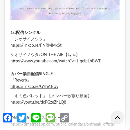
1st配信シングル
「シオサイノウタ」
https://linkco.re/FNRMMxSt
シオサイノウタ/ON THE AIR【Lyric】
https://www.youtube.com/watch?v=1-qeIpLbBWE
カバー楽曲配信SINGLE
『Reverb』
https://linkco.re/GYfe1EUv
「キミ色パレット」【メンバー歌割り動画】
https://youtu.be/dcPGzeZhLQ8
Fa
T
Li
M
C
ON THE AIR公式スケジュール
ce
w
n
es
o
https://timetreeapp.com/public_calendars/ontheair_official