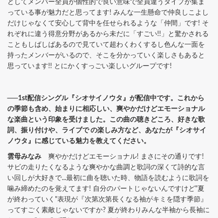
としてメンバー全員が個性的で良い意味で全員違うタイプが集ま
っている事が魅力だと思ってます! みんな一生懸命で仲良しこよし
だけじゃなくて安心して背中を任せられるような「仲間」です! そ
れぞれに違う得意分野があるから未だに「すごい!!」と驚かされる
こともしばしばあるので見ていて超わくわくするし色んな一面を
持ったメンバーがいるので、そこを分かっていく楽しさもあると
思っています!! とにかくすっごい楽しいグループです!
──1st配信シングル『シオサイノウタ』が配信中です。これから
の季節も含め、始まりに相応しい、爽やかだけどエモーショナル
な楽曲という印象を受けました。この曲の聴きどころ、好きな歌
詞、振り付けや、ライブで の楽しみ方など、あなたが『シオサイ
ノウタ』に感じている魅力を教えてください。
雲母みなみ
爽やかだけどエモーショナル! まさにその通りです!
サビの走りたくなるような爽やかな曲調と歌詞の深くて詩的な言
い回しが大好きで...最初に曲を聴いた時、物語を読むように歌詞を
噛み締めたのを覚えてます! 自分のパートじゃないんですけど"夏
が終わっていく"表現が『次第次第長くなる袖がキミを隠す季節』
ってすごく素敵じゃないですか? 夏が終わりみんな半袖から長袖に