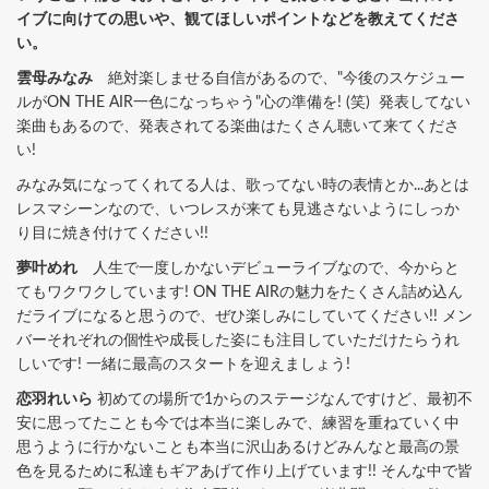
イブに向けての思いや、観てほしいポイントなどを教えてくださ
い。
雲母みなみ
絶対楽しませる自信があるので、"今後のスケジュー
ルがON THE AIR一色になっちゃう"心の準備を! (笑) 発表してない
楽曲もあるので、発表されてる楽曲はたくさん聴いて来てくださ
い!
みなみ気になってくれてる人は、歌ってない時の表情とか...あとは
レスマシーンなので、いつレスが来ても見逃さないようにしっか
り目に焼き付けてください!!
夢叶めれ
人生で一度しかないデビューライブなので、今からと
てもワクワクしています! ON THE AIRの魅力をたくさん詰め込ん
だライブになると思うので、ぜひ楽しみにしていてください!! メン
バーそれぞれの個性や成長した姿にも注目していただけたらうれ
しいです! 一緒に最高のスタートを迎えましょう!
恋羽れいら
初めての場所で1からのステージなんですけど、最初不
安に思ってたことも今では本当に楽しみで、練習を重ねていく中
思うように行かないことも本当に沢山あるけどみんなと最高の景
色を見るために私達もギアあげて作り上げています!! そんな中で皆