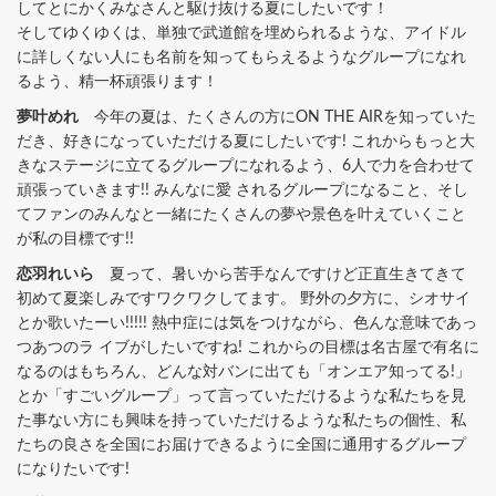
してとにかくみなさんと駆け抜ける夏にしたいです！
そしてゆくゆくは、単独で武道館を埋められるような、
アイドル
に詳しくない人にも名前を知ってもらえるようなグループ
になれ
るよう、精一杯頑張ります！
夢叶めれ
今年の夏は、たくさんの方にON THE AIRを知っていた
だき、好きになっていただける夏にしたいです! これからもっと大
きなステージに立てるグループになれるよう、6人で力を合わせて
頑張っていきます!! みんなに愛 されるグループになること、そし
てファンのみんなと一緒にたくさんの夢や景色を叶えていくこと
が私の目標です!!
恋羽れいら
夏って、暑いから苦手なんですけど正直生きてきて
初めて夏楽しみですワクワクしてます。 野外の夕方に、シオサイ
とか歌いたーい!!!!! 熱中症には気をつけながら、色んな意味であっ
つあつのラ イブがしたいですね! これからの目標は名古屋で有名に
なるのはもちろん、どんな対バンに出ても「オンエア知ってる!」
とか「すごいグループ」って言っていただけるような私たちを見
た事ない方にも興味を持っていただけるような私たちの個性、私
たちの良さを全国にお届けできるように全国に通用するグループ
になりたいです!