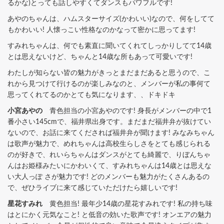
るかな)とっても話しやすくてダンスもパワフルです!
あやのちゃんは、ハムスターサイズ(かわいい)なので、何をしてて
もかわいい! 人懐っこい性格なのかなって密かに思ってます!
すみれちゃんは、何でも素直に聞いてくれてしっかりしてて14歳
とは思えないけど、ちゃんと14歳な所もあって可愛いです!
わたしが知らない皆の魅力がきっとまだまだあると思うので、こ
れから見つけて行けるのが楽しみなのと、メンバーが私の事何て
思ってくれてるのかとても気になります、、ドキドキ
小宮あやの
青色担当の小宮あやのです! 身長がメンバーの中で1
番小さい145cmで、福井県出身です。まだまだ福井弁が抜けてい
ないので、お話に来てくだされば福井弁が聞けます! みなみちゃん
は歌声が魅力で、めれちゃんは高校生らしさをとても感じられる
のが好きで、れいらちゃんはダンスがとても綺麗で、りぼんちゃ
んはお姫様みたいにかわいくて、すみれちゃんは14歳とは思えな
い大人っぽ さが魅力です! どのメンバーも魅力がたくさんあるの
で、ぜひライブに来て感じていただけたら嬉しいです!
星花すみれ
黄色担当! 最年少14歳の星花すみれです! 私の持ち味
はとにかく元気なこと! と低音の効いた歌声です! オンエアの魅力