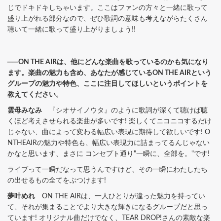
じでドキドキしちゃいます。ここはファンの方々と一緒に歌って
盛り上がれる部分なので、ぜひ歌詞の意味も考えながらたくさん
聴いて一緒に歌って盛り上がりましょう!!
──ON THE AIRは、他にどんな楽曲を歌っているのかも気になり
ます。楽曲の魅力も含め、あなたが感じているON THE AIRという
グループの魅力や特色、ここに注目してほしいというポイントを
教えてください。
雲母みなみ
『シオサイノウタ』のように歌詞が深くて聴けば聴
くほど考えさせられる楽曲が多いです! 楽しくてニコニコするだけ
じゃない、曲によって変わる幅広い表現に期待して欲しいです! O
NTHEAIRの魅力や特色も、幅広い表現力に詰まってるんじゃない
かなと思います、まさに コンセプト通り"一瞬に、全部を。"です!
ライブって一瞬だなって思うんですけど、その一瞬にわたしたち
の出せるもの全てをぶつけます!
夢叶めれ
ON THE AIRは、一人ひとりが違った魅力を持ってい
て、それが集まることでより大きな輝きになるグループだと思っ
ています! オリジナル曲だけでなく、TEAR DROP!さんの素敵な楽