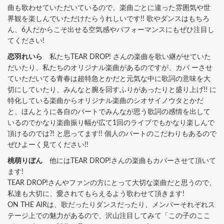
曲も歌わせていただいているので、楽曲ごとに違った雰囲気や世
界観を楽しんでいただけたらうれしいです!! 歌やダンスはもちろ
ん、6人だからこそ出せる空気感やパフォーマンスにもぜひ注目し
てください!
恋羽れいら
私たちTEAR DROP! さんの楽曲を歌い継がせていた
だいたり、私たちのオリジナル楽曲があるのですが、カバ ーさせ
ていただいてる青春は超特急とかだと元気な中に歌詞の意味を大
切にしていたり、みんなと腕を回すふりがあったりと盛り上げ!! に
特化している楽曲からオリジナル楽曲のシオサイノウタとかだ
と、ほんとうに各自のパートでみんなが思う歌詞の感情を出して
いるのでかなり楽曲振り幅が広て1回のライブでもかなり楽しんで
頂けるのでは?! と思ってます!! 個人のパートのこだわりもあるので
ぜひよーく見てください!!
桃萌りぼん
他にはTEAR DROP!さんの楽曲もカバーさせて頂いて
ます!
TEAR DROP!さんやファンの方にとって大切な楽曲だと思うので、
私達も大切に、愛されてもらえるよう歌わせて頂きます!
ON THE AIRは、歌だったりダンスだったり、メンバーそれぞれス
テージ上での魅力があるので、沢山注目してみて「この子のここ