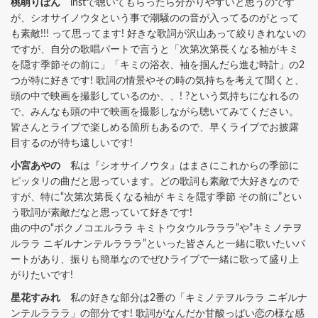
桃萌りぼん
instで聴いてもらったら分かりやすいと思うのです
が、シオサイノウタという事で潮騒のの音が入ってるのがとって
も素敵!!! って思ってます! 好きな歌詞が沢山あって絞りきれないの
ですが、自分の歌唱パートで言うと「次第次第長くなる袖がキミ
を隠す季節その前に」「キミの浴衣、袖を掴んだら進む時計」の2
つが特に好きです! 歌詞の情景やその時の気持ちを考えて聞くと、
頭の中で映画を撮影しているのか、、! ?という気持ちになれるの
で、みんなも頭の中で映画を撮影しながら聴いてみてください。
皆さんとライブで楽しめる箇所もあるので、早くライブでお披露
目するのが待ち遠しいです!
小宮あやの
私は『シオサイノウタ』はまさにこれからの季節に
ピッタリの曲だと思っています。どの歌詞も素敵で大好きなので
すが、特に“次第次第長くなる袖が キミを隠す季節 その前に”とい
う歌詞が素敵だなと思っていて好きです!
曲の中の“ボクノコエルララ キミトウタウルラララ”や”キミノテヲ
ルララ ニギルナンテルラララ”といった皆さんと一緒に歌いたいパ
ートがあり、振りも簡単なのでぜひライブで一緒に歌って盛り上
がりたいです!
星花すみれ
私の好きな部分は2番の「キミノテヲルララ ニギルナ
ンテルラララ」の部分です! 歌詞がなんだか甘酸っぱい恋の様な感