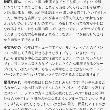
桃萌りぼん
イベント沢山出演できてとても嬉しいです>< 今既に
好きでいてくれてる方も、これから出会ってくれる方も今後ずっ
と記憶に残る、思い出が沢山詰まった 濃い夏を過ごしたいです! わ
ーん、気持ちを言葉にするのが本当に苦手で伝えたい気持ちを伝
えれないのがもどかしいのですが、応援してくれてる方が幸せに
なれるようにこれから沢山輝いていきたいです。 ステージで見て
くださってる方の心を揺さぶれるようなグループを目指してこれ
から頑張って行きます!
小宮あやの
今年はデビュー年ですが、夏からたくさんのイベン
トに出演して爪痕を残せるようなライブをしていきたいです。こ
れから名古屋を中心に全国で活躍できるグループにしていきたい
です。特にフェス等大きなイベントにたくさん出演できるグルー
プにしていきたいです。もちろん簡単なことではないので、メン
バー6人で力を合わ せて良いライブができるように頑張ります!
星花すみれ
今年の夏はとにかく楽しみたいです! 辛い事もあるだ
ろうからよりあの頃のアイドルになりたい! という気持ちを忘れず
にメンバー、ファンの方々と最高の夏にしたいです! 私はこのON
THE AIRをこれから誰かの光になるようなグループにしたいと考え
てます! ありきたりかもしれないけど私の最初に夢見たアイドルは
そういった存在だったし、このメンバーなら誰かを救えるような