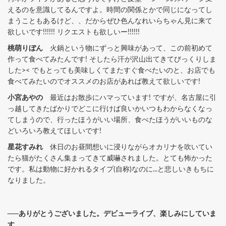
えるのを意識してるんですよ。時間の関係とかで同じになってし
まうこともあるけど、、だからぜひ色んなれいらちゃん見に来て
欲しいです!!!!!! リクエストも欲しいー!!!!!!
桃萌りぼん
火鍋という物にずっと興味があって、この前初めて
作って食べてみたんです! そしたら汗が沢山出てきてびっくりしま
した>< でもとっても美味しくてまたすぐ食べたいのと、お店でも
食べてみたいのでオススメのお店があれば教えて欲しいです!
小宮あやの
最近はお散歩にハマっています! ですが、名古屋に引
っ越してきたばかりでどこに行けば良いかいつもわからなくなっ
てしまうので、行ったほうがいい場所、食べたほうがいいものな
どいろいろ教えてほしいです!
星花すみれ
休日のお昼間想いに浸りながらオカリナを吹いてい
たら猫がたくさん集まってきて威嚇されました。とても怖かった
です。私は動物に好かれるタイプ(自称)なのに...と悲しいきもちに
なりました。
──ありがとうございました。デビューライブ、楽しみにしていま
す。