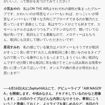
がいい...!」って部分を見つけてみてください!
小宮あやの
私はON THE AIRはそれぞれの個性が集まったグルー
プです。かわいいのが得意なメンバーもいれば、かっこいいが得
意なメンバーもいて様々な方向にアプローチできるのが魅力だと
思っています! 楽曲としては、私はサウンドがとても好きです。エ
モーショナルさはありつつもアップテンポなので、聴いていて心
地が良いです。歌詞もとても素敵なので、メロディーはもちろ
ん、歌詞にも注目して聴いていただきたいです!
星花すみれ
私の感じている魅力はメロディーもそうですが歌詞
がすっごく良い所です! わたし自身歌詞に凄く想いをのせるタイプ
なので歌っている最中にもうるっときてしまうぐらい良い歌詞な
んです!! ぜひ聞く時も歌詞に耳を傾けてそこから読み取れる情景や
想いに浸ってみてほしいです。オンエアの曲の良さが倍伝わると
思います! !
──6月16日(火)にZephyrHALLにて、デビューライブ「AIR NAGOY
A」を開催します。今頃みなさん、ドキドキしているのかなと想像
します。この日のライブはどんな内容になりそうか。事前にこう
いうこと準備しておくと、よりライブを楽しめるなど、当日のラ