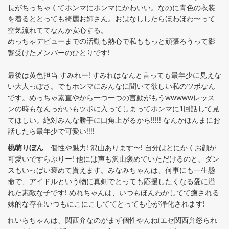
長がちっちゃくてホンマにホンマにかわいい。なのに青色の衣装
を着るととっても綺麗お姉さん。おはなししたらほわほわ〜って
空気流れててなんか安心する。
めっちゃデビューまでの活動も熱心で私ももっと頑張ろうって影
響受けたメンバーのひとりです!
最後は黄色担当 すみれー! すみれはなんと言っても最年少に見えな
い大人っぽさ。でもホンマにみんなに聞いて欲しい私のツボなん
です。めっちゃ素直やから一つ一つの言動がもうwwwwwレッス
ンの時もなんっかいもツボに入ってしまってホンマに1回話して見
てほしい。絶対みんな勝手に口角上がるから!!!!! なんかほんまにお
話したら最年少で可愛い!!!!
桃萌りぼん
個性や魅力! 沢山あります〜! 自分はとにかくお顔が
可愛いですらぶりー! 他には声も沢山褒めていただけるのと、ダン
スもいっぱい褒めて貰えます。みなみちゃんは、何事にも一生懸
命で、アイドルという物に真剣でとっても応援したくなる愛に溢
れた素敵な子です! めれちゃんは、いつもほんわかしてて癒される
妹的な存在!いつもにこにこしててとっても心が浄化されます!
れいらちゃんは、関西弁なのがまず個性やんね(エセ関西弁怒られ