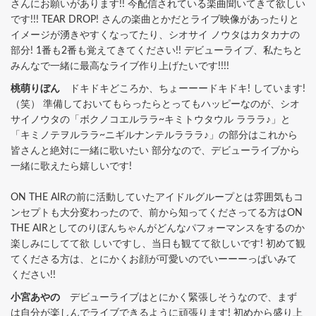
さんにお願いがあります!! 今配信されている楽曲聞いてきて欲しい
です!!! TEAR DROP! さんの楽曲とかだとライブ映像があったりと
イメージが湧きやすくなってたり、シオサイ ノウタはカタカナの
部分! 1番も2番も覚えてきてください!! デビューライブ、私たちと
みんなで一緒に最高なライブ作り上げたいです!!!!
桃萌りぼん
ドキドキどころか、ちょーーードキドキ! しています!
（笑） 準備しておいてもらったらとってもハッピーなのが、シオ
サイノウタの「ボクノコエルララ~キミトウタウル ラララ♪」と
「キミノテヲルララ~ニギルナンテルラララ♪」の部分はこれから
皆さんと絶対に一緒に歌いたい 部分なので、デビューライブから
一緒に歌えたら嬉しいです!
ON THE AIRの前に活動していたアイドルグループとは雰囲気もコ
ンセプトも大分変わったので、前から知ってくださってる方はON
THE AIRとしてのりぼんちゃんがどんなパフォーマンスをするのか
楽しみにしてて欲 しいですし、当日も観てて欲しいです! 初めて観
てくださる方は、とにかくお顔が可愛いのでいーーーっぱいみて
ください!!
小宮あやの
デビューライブはとにかく緊張しそうなので、まず
は自分が楽しんでライブできるように頑張ります! 初めから盛り上