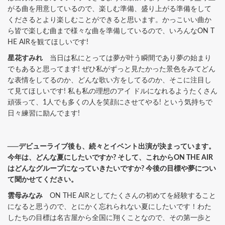
がる曲を用意しているので、楽しむ準備、盛り上がる準備をして
くださるとより楽しむことができると思います。かっこいい曲か
ら皆で楽しむ曲まで様々な曲を準備しているので、いろんなON T
HE AIRを観てほしいです!
星花すみれ
当日は私にとっては夢が叶う瞬間であり夢の始まり
でもあると思ってます! ぜひ私がずっと見たかった景色をみてどん
な表情をしてるのか、どんな歌い方をしてるのか、そこに注目し
て見てほしいです! 私も私の理想のアイ ドルになれるようたくさん
頑張って、1人でも多くの人を笑顔にさせてやる! という気持ちで
日々練習に励んでます!
──デビューライブ後も、続々とイベント出演が決まっています。
今年は、どんな夏にしたいですか? そして、これからON THE AIR
はどんなグループになっていきたいですか? 今後の目標や夢につい
て聞かせてください。
雲母みなみ
ON THE AIRとしてたくさんの初めてを経験すること
になると思うので、
とにかく忘れられない夏にしたいです！
わた
したちの目標は名古屋から全国に翔くことなので、
その第一歩と