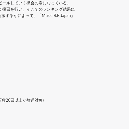
にアピールしていく機会の場になっている。
ャットで投票を行い、そこでのランキング結果に
よって、「Music B.B.Japan」
票数20票以上が放送対象)