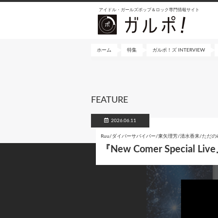
メ
アイドル・ガールズポップ＆ロック専門情報サイト
イ
ン
コ
ン
ホーム
特集
ガルポ！ズ INTERVIEW
テ
ン
ツ
に
FEATURE
移
動
2026.06.11
Ruu/ダイバーサバイバー/東矢理芳/清水香来/ただの
『New Comer Special 