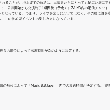
an」で放送されることだ。地上波での放送は、出演者たちにとっても幅広い層
放送に向けて、公演開始から公演終了1週間後（予定）にZAIKO内の配信チ
なっている。つまり、ライブを楽しむだけではなく、その後に誰を応援するかに
も、この参加型イベントの楽しみ方になっている。
」投票の順位によって出演時間が次のように決定する。
順位によって「Music B.B.Japan」内での放送時間が決定する。(得