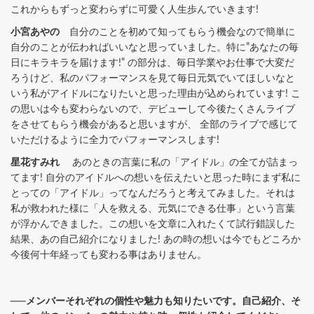
これからもずっと変わらずに可愛く人生歩んでいきます!
小宮あやの
自分のことを初めて知ってもらう機会なので簡単に
自分のことが伝わればいいなと思っていました。特に”あなたの毎
日にキラキラを届けます!” の部分は、毎日学業やお仕事で大変だ
ろうけど、私のパフォーマンスを見て毎日元気でいてほしいなと
いう私がアイドルになりたいと思った理由が込められています! こ
の思いは今も変わらないので、デビューして今後たくさんライブ
をさせてもらう機会があると思いますが、 全部のライブで感じて
いただけるように全力でパフォーマンスします!
星花すみれ
あのときの言葉に私の「アイドル」の全てが詰まっ
てます! 自分のアイドルへの想いを伝えたいと思った時にまず私に
とっての「アイドル」ってなんだろうと考えてみました。それは
私が救われた様に「人を救える、元気にできる仕事」という言葉
が浮かんできました。この想いを文章に入れたくて試行錯誤した
結果、あの自己紹介になりました! あの時の想いは今でもどころか
今後何十年経っても変わる事はありません。
──メンバーそれぞれの個性や魅力も知りたいです。自己紹介、そ