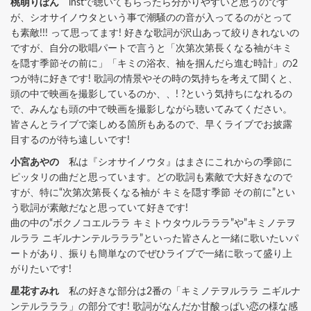
桃萌りぼん
instで聴いてもらったら分かりやすいと思うのです
が、シオサイノウタという事で潮騒のの音が入ってるのがとって
も素敵!!! って思ってます! 好きな歌詞が沢山あって絞りきれないの
ですが、自分の歌唱パートで言うと「次第次第長くなる袖がキミ
を隠す季節その前に」「キミの浴衣、袖を掴んだら進む時計」の2
つが特に好きです! 歌詞の情景やその時の気持ちを考えて聞くと、
頭の中で映画を撮影しているのか、、! ?という気持ちになれるの
で、みんなも頭の中で映画を撮影しながら聴いてみてください。
皆さんとライブで楽しめる箇所もあるので、早くライブでお披露
目するのが待ち遠しいです!
小宮あやの
私は『シオサイノウタ』はまさにこれからの季節に
ピッタリの曲だと思っています。どの歌詞も素敵で大好きなので
すが、特に“次第次第長くなる袖が キミを隠す季節 その前に”とい
う歌詞が素敵だなと思っていて好きです!
曲の中の“ボクノコエルララ キミトウタウルラララ”や”キミノテヲ
ルララ ニギルナンテルラララ”といった皆さんと一緒に歌いたいパ
ートがあり、振りも簡単なのでぜひライブで一緒に歌って盛り上
がりたいです!
星花すみれ
私の好きな部分は2番の「キミノテヲルララ ニギルナ
ンテルラララ」の部分です! 歌詞がなんだか甘酸っぱい恋の様な感