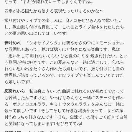
なって、"キミ"が隠れていってしまうんですね...
四季がある国だから使える表現だったりするのかな〜...
振り付けやライブでの楽しみは、Bメロをぜひみんなで歌いたい
し、沢山振り付けも真似して、この曲とライブ自体をわたしたち
との夏の思い出にしてほしいです!
夢叶めれ
『シオサイノウタ』は爽やかさの中にエモーショナル
な雰囲気もあって、聴けば聴くほど好きになる楽曲です。私は
「思い出して 眠れないくらい ひと夏のキミを 焼き付けたい」とい
う歌詞が特に好きです。この夏みんなと一緒に過ごして、忘れら
れない思い出をたくさん作れたら嬉しいです。振り付けにも曲の
世界観が詰まっているので、ぜひライブでも楽しんでいただけた
ら嬉しいです!!
恋羽れいら
私自身こういった曲調に触れるのが初めてでとって
も苦戦したんですけど、やっぱりみんなと一緒にステージを作れ
る「ボクノコエルララ、キミトウタウルララ」をみんなに一緒に
歌って欲しいです!! そしてそして好きな場所があって、サビの振
付!! めっちゃ好きなんです「ほら、全速で」の所すごく好きで自然
と笑顔になってしまいます! ぜひ見ててね!