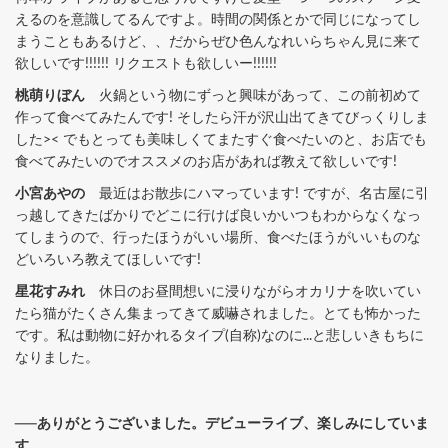
えるのを意識してるんですよ。時間の関係とかで同じになってし
まうこともあるけど、、だからぜひ色んなれいらちゃん見に来て
欲しいです!!!!!! リクエストも欲しいー!!!!!!
桃萌りぼん
火鍋という物にずっと興味があって、この前初めて
作って食べてみたんです! そしたら汗が沢山出てきてびっくりしま
した>< でもとっても美味しくてまたすぐ食べたいのと、お店でも
食べてみたいのでオススメのお店があれば教えて欲しいです!
小宮あやの
最近はお散歩にハマっています! ですが、名古屋に引
っ越してきたばかりでどこに行けば良いかいつもわからなくなっ
てしまうので、行ったほうがいい場所、食べたほうがいいものな
どいろいろ教えてほしいです!
星花すみれ
休日のお昼間想いに浸りながらオカリナを吹いてい
たら猫がたくさん集まってきて威嚇されました。とても怖かった
です。私は動物に好かれるタイプ(自称)なのに...と悲しいきもちに
なりました。
──ありがとうございました。デビューライブ、楽しみにしていま
す。