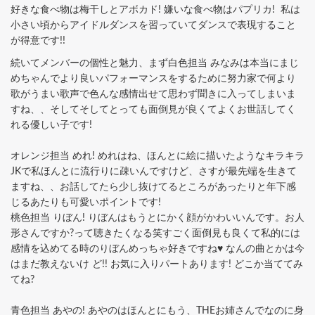
好きな食べ物は梅干しとアボカド! 嫌いな食べ物はパプリカ! 私は
小さい頃からアイドルダンスを習っていてダンスで表現すること
が得意です!!
続いてメンバーの個性と魅力、まず白色担当 みなみは本当にまじ
めちゃんでより良いパフォーマンスをするために努力家で何より
歌がうまい歌声で色んな感情出せて思わず聞きに入ってしまいま
すね、、そしてそしてとっても面倒見が良くてよくお世話してく
れる優しい子です!
オレンジ担当 めれ! めれはね、ほんとに絵に描いたようなキラキラ
JKで私ほんとに流行りに疎いんですけど、さすが最先端を生きて
ますね、、お話してたら少し抜けてるところがあったりと年下感
じるあたりも可愛いポイントです!
桃色担当 りぼん! りぼんはもうとにかく顔がかわいいんです。お人
形さんですか?って聴きたくなる笑すごく面倒見も良くて私的には
感情を込めてる時のりぼんめっちゃ好きですね♥ なんの曲とかは今
はまだ教えないけ ど!! お気に入りパートあります! どこか当ててみ
てね?
青色担当 あやの! あやのはほんとにもう、THEお姉さんでなのに身