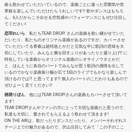
曲も歌わせていただいているので、楽曲ごとに違った雰囲気や世
界観を楽しんでいただけたらうれしいです!! 歌やダンスはもちろ
ん、6人だからこそ出せる空気感やパフォーマンスにもぜひ注目し
てください!
恋羽れいら
私たちTEAR DROP! さんの楽曲を歌い継がせていた
だいたり、私たちのオリジナル楽曲があるのですが、カバ ーさせ
ていただいてる青春は超特急とかだと元気な中に歌詞の意味を大
切にしていたり、みんなと腕を回すふりがあったりと盛り上げ!! に
特化している楽曲からオリジナル楽曲のシオサイノウタとかだ
と、ほんとうに各自のパートでみんなが思う歌詞の感情を出して
いるのでかなり楽曲振り幅が広て1回のライブでもかなり楽しんで
頂けるのでは?! と思ってます!! 個人のパートのこだわりもあるので
ぜひよーく見てください!!
桃萌りぼん
他にはTEAR DROP!さんの楽曲もカバーさせて頂いて
ます!
TEAR DROP!さんやファンの方にとって大切な楽曲だと思うので、
私達も大切に、愛されてもらえるよう歌わせて頂きます!
ON THE AIRは、歌だったりダンスだったり、メンバーそれぞれス
テージ上での魅力があるので、沢山注目してみて「この子のここ