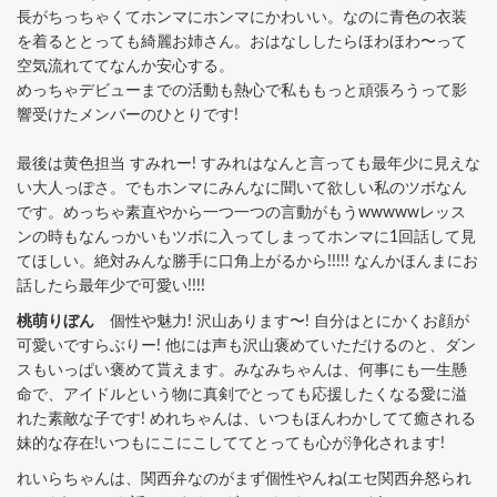
長がちっちゃくてホンマにホンマにかわいい。なのに青色の衣装
を着るととっても綺麗お姉さん。おはなししたらほわほわ〜って
空気流れててなんか安心する。
めっちゃデビューまでの活動も熱心で私ももっと頑張ろうって影
響受けたメンバーのひとりです!
最後は黄色担当 すみれー! すみれはなんと言っても最年少に見えな
い大人っぽさ。でもホンマにみんなに聞いて欲しい私のツボなん
です。めっちゃ素直やから一つ一つの言動がもうwwwwwレッス
ンの時もなんっかいもツボに入ってしまってホンマに1回話して見
てほしい。絶対みんな勝手に口角上がるから!!!!! なんかほんまにお
話したら最年少で可愛い!!!!
桃萌りぼん
個性や魅力! 沢山あります〜! 自分はとにかくお顔が
可愛いですらぶりー! 他には声も沢山褒めていただけるのと、ダン
スもいっぱい褒めて貰えます。みなみちゃんは、何事にも一生懸
命で、アイドルという物に真剣でとっても応援したくなる愛に溢
れた素敵な子です! めれちゃんは、いつもほんわかしてて癒される
妹的な存在!いつもにこにこしててとっても心が浄化されます!
れいらちゃんは、関西弁なのがまず個性やんね(エセ関西弁怒られ