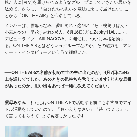
観た人に[何か]を届けられるようなグループにしていきたい思いを
込めて。さらに、「自分たちの思いを電波に乗って届けたい」こ
とから「ON THE AIR」と命名している。
メンバーは、雲母みなみ・夢叶めれ・恋羽れいら・桃萌りぼん・
小宮あやの・星花すみれの6人。6月16日(火)にZephyrHALLにて、
デビューライブ「AIR NAGOYA」を開催し、ついに本格始動す
る。ON THE AIRとはどういうグループなのか。その魅力を、アン
ケート・インタビューという形で紐解いた。
──ON THE AIRの名前が初めて世の中に出たのが、4月7日にSNS
上を通してでした。あのときの気持ちを覚えています? どんな反響
があったのか、思い出もあれば一緒に教えてください。
雲母みなみ
わたしはON THE AIRで活動する前にも名古屋でアイ
ドル活動をしていたので、『おかえりなさい』『待ってたよ』っ
て言ってもらえて...とても嬉しかったです!