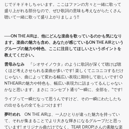
じでドキドキしちゃいます。ここはファンの方々と一緒に歌って
盛り上がれる部分なので、ぜひ歌詞の意味も考えながらたくさん
聴いて一緒に歌って盛り上がりましょう!!
──ON THE AIRは、他にどんな楽曲を歌っているのかも気になり
ます。楽曲の魅力も含め、あなたが感じているON THE AIRという
グループの魅力や特色、ここに注目してほしいというポイントを
教えてください。
雲母みなみ
『シオサイノウタ』のように歌詞が深くて聴けば聴
くほど考えさせられる楽曲が多いです! 楽しくてニコニコするだけ
じゃない、曲によって変わる幅広い表現に期待して欲しいです! O
NTHEAIRの魅力や特色も、幅広い表現力に詰まってるんじゃない
かなと思います、まさに コンセプト通り"一瞬に、全部を。"です!
ライブって一瞬だなって思うんですけど、その一瞬にわたしたち
の出せるもの全てをぶつけます!
夢叶めれ
ON THE AIRは、一人ひとりが違った魅力を持ってい
て、それが集まることでより大きな輝きになるグループだと思っ
ています! オリジナル曲だけでなく、TEAR DROP!さんの素敵な楽