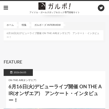
メ
イ
アイドル・ガールズポップ＆ロック専門情報サイト
ン
コ
ン
ホーム
特集
ガルポ！ズ INTERVIEW
テ
6月16日(火)デビューライブ開催 ON THE AIR(オンザエア) アンケート・インタビュ
ン
ー！
ツ
に
移
動
FEATURE
2026.06.05
ON THE AIR(オンザエア)
6月16日(火)デビューライブ開催 ON THE A
IR(オンザエア) アンケート・インタビュ
ー！