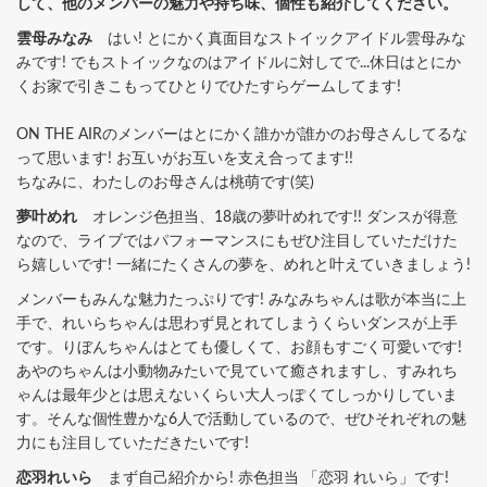
して、他のメンバーの魅力や持ち味、個性も紹介してください。
雲母みなみ
はい! とにかく真面目なストイックアイドル雲母みな
みです! でもストイックなのはアイドルに対してで...休日はとにか
くお家で引きこもってひとりでひたすらゲームしてます!
ON THE AIRのメンバーはとにかく誰かが誰かのお母さんしてるな
って思います! お互いがお互いを支え合ってます!!
ちなみに、わたしのお母さんは桃萌です(笑)
夢叶めれ
オレンジ色担当、18歳の夢叶めれです!! ダンスが得意
なので、ライブではパフォーマンスにもぜひ注目していただけた
ら嬉しいです! 一緒にたくさんの夢を、めれと叶えていきましょう!
メンバーもみんな魅力たっぷりです! みなみちゃんは歌が本当に上
手で、れいらちゃんは思わず見とれてしまうくらいダンスが上手
です。りぼんちゃんはとても優しくて、お顔もすごく可愛いです!
あやのちゃんは小動物みたいで見ていて癒されますし、すみれち
ゃんは最年少とは思えないくらい大人っぽくてしっかりしていま
す。そんな個性豊かな6人で活動しているので、ぜひそれぞれの魅
力にも注目していただきたいです!
恋羽れいら
まず自己紹介から! 赤色担当 「恋羽 れいら」です!