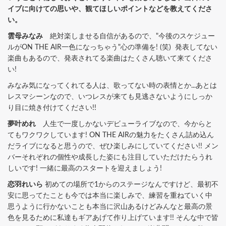
イブに向けての思いや、観てほしいポイントなどを教えてくださ
い。
雲母みなみ
絶対楽しませる自信があるので、"今後のスケジュー
ルがON THE AIR一色になっちゃう"心の準備を! (笑) 発表してない
楽曲もあるので、発表されてる楽曲はたくさん聴いて来てくださ
い!
みなみ気になってくれてる人は、歌ってない時の表情とか...あとは
レスマシーンなので、いつレスが来ても見逃さないようにしっか
り目に焼き付けてください!!
夢叶めれ
人生で一度しかないデビューライブなので、今からと
てもワクワクしています! ON THE AIRの魅力をたくさん詰め込ん
だライブになると思うので、ぜひ楽しみにしていてください!! メン
バーそれぞれの個性や成長した姿にも注目していただけたらうれ
しいです! 一緒に最高のスタートを迎えましょう!
恋羽れいら
初めての場所で1からのステージなんですけど、最初不
安に思ってたことも今では本当に楽しみで、練習を重ねていく中
思うように行かないことも本当に沢山あるけどみんなと最高の景
色を見るために私達もギアあげて作り上げています!! そんな中で皆