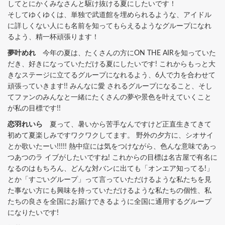
してとにかくみなさんと駆け抜ける夏にしたいです！
そしてゆくゆくは、単独で武道館を埋められるような、
アイドル
に詳しくない人にも名前を知ってもらえるようなグループ
になれ
るよう、精一杯頑張ります！
夢叶めれ
今年の夏は、たくさんの方にON THE AIRを知っていた
だき、好きになっていただける夏にしたいです! これからもっと大
きなステージに立てるグループになれるよう、6人で力を合わせて
頑張っていきます!! みんなに愛 されるグループになること、そし
てファンのみんなと一緒にたくさんの夢や景色を叶えていくこと
が私の目標です!!
恋羽れいら
夏って、暑いから苦手なんですけど正直生きてきて
初めて夏楽しみですワクワクしてます。 野外の夕方に、シオサイ
とか歌いたーい!!!!! 熱中症には気をつけながら、色んな意味であっ
つあつのラ イブがしたいですね! これからの目標は名古屋で有名に
なるのはもちろん、どんな対バンに出ても「オンエア知ってる!」
とか「すごいグループ」って言っていただけるような私たちを見
た事ない方にも興味を持っていただけるような私たちの個性、私
たちの良さを全国にお届けできるように全国に通用するグループ
になりたいです!