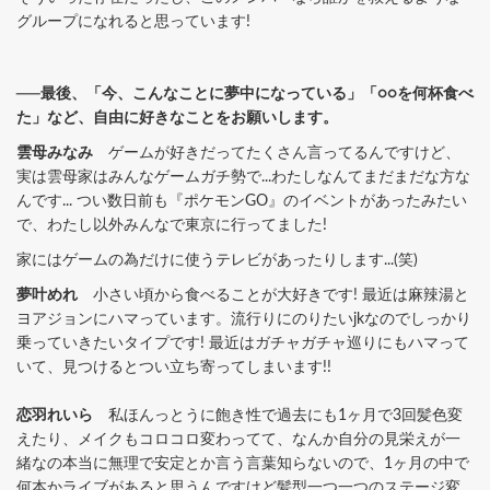
グループになれると思っています!
──最後、「今、こんなことに夢中になっている」「○○を何杯食べ
た」など、自由に好きなことをお願いします。
雲母みなみ
ゲームが好きだってたくさん言ってるんですけど、
実は雲母家はみんなゲームガチ勢で...わたしなんてまだまだな方な
んです... つい数日前も『ポケモンGO』のイベントがあったみたい
で、わたし以外みんなで東京に行ってました!
家にはゲームの為だけに使うテレビがあったりします...(笑)
夢叶めれ
小さい頃から食べることが大好きです! 最近は麻辣湯と
ヨアジョンにハマっています。流行りにのりたいjkなのでしっかり
乗っていきたいタイプです! 最近はガチャガチャ巡りにもハマって
いて、見つけるとつい立ち寄ってしまいます!!
恋羽れいら
私ほんっとうに飽き性で過去にも1ヶ月で3回髪色変
えたり、メイクもコロコロ変わってて、なんか自分の見栄えが一
緒なの本当に無理で安定とか言う言葉知らないので、1ヶ月の中で
何本かライブがあると思うんですけど髪型一つ一つのステージ変