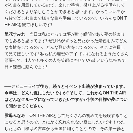
がる曲を用意しているので、楽しむ準備、盛り上がる準備をして
くださるとより楽しむことができると思います。かっこいい曲か
ら皆で楽しむ曲まで様々な曲を準備しているので、いろんなON T
HE AIRを観てほしいです!
星花すみれ
当日は私にとっては夢が叶う瞬間であり夢の始まり
でもあると思ってます! ぜひ私がずっと見たかった景色をみてどん
な表情をしてるのか、どんな歌い方をしてるのか、そこに注目し
て見てほしいです! 私も私の理想のアイ ドルになれるようたくさん
頑張って、1人でも多くの人を笑顔にさせてやる! という気持ちで
日々練習に励んでます!
──デビューライブ後も、続々とイベント出演が決まっています。
今年は、どんな夏にしたいですか? そして、これからON THE AIR
はどんなグループになっていきたいですか? 今後の目標や夢につい
て聞かせてください。
雲母みなみ
ON THE AIRとしてたくさんの初めてを経験すること
になると思うので、
とにかく忘れられない夏にしたいです！
わた
したちの目標は名古屋から全国に翔くことなので、
その第一歩と