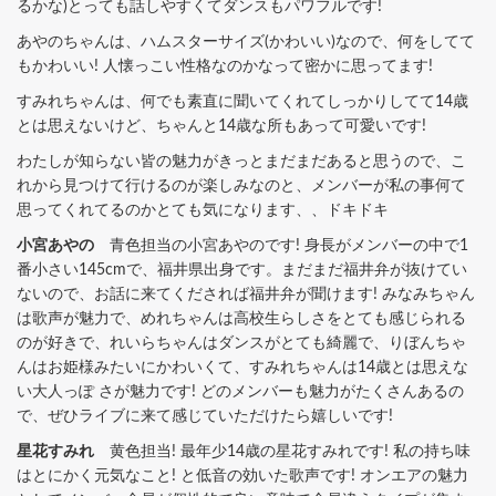
るかな)とっても話しやすくてダンスもパワフルです!
あやのちゃんは、ハムスターサイズ(かわいい)なので、何をしてて
もかわいい! 人懐っこい性格なのかなって密かに思ってます!
すみれちゃんは、何でも素直に聞いてくれてしっかりしてて14歳
とは思えないけど、ちゃんと14歳な所もあって可愛いです!
わたしが知らない皆の魅力がきっとまだまだあると思うので、こ
れから見つけて行けるのが楽しみなのと、メンバーが私の事何て
思ってくれてるのかとても気になります、、ドキドキ
小宮あやの
青色担当の小宮あやのです! 身長がメンバーの中で1
番小さい145cmで、福井県出身です。まだまだ福井弁が抜けてい
ないので、お話に来てくだされば福井弁が聞けます! みなみちゃん
は歌声が魅力で、めれちゃんは高校生らしさをとても感じられる
のが好きで、れいらちゃんはダンスがとても綺麗で、りぼんちゃ
んはお姫様みたいにかわいくて、すみれちゃんは14歳とは思えな
い大人っぽ さが魅力です! どのメンバーも魅力がたくさんあるの
で、ぜひライブに来て感じていただけたら嬉しいです!
星花すみれ
黄色担当! 最年少14歳の星花すみれです! 私の持ち味
はとにかく元気なこと! と低音の効いた歌声です! オンエアの魅力