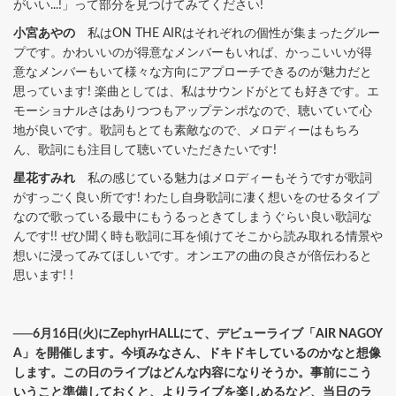
がいい...!」って部分を見つけてみてください!
小宮あやの
私はON THE AIRはそれぞれの個性が集まったグルー
プです。かわいいのが得意なメンバーもいれば、かっこいいが得
意なメンバーもいて様々な方向にアプローチできるのが魅力だと
思っています! 楽曲としては、私はサウンドがとても好きです。エ
モーショナルさはありつつもアップテンポなので、聴いていて心
地が良いです。歌詞もとても素敵なので、メロディーはもちろ
ん、歌詞にも注目して聴いていただきたいです!
星花すみれ
私の感じている魅力はメロディーもそうですが歌詞
がすっごく良い所です! わたし自身歌詞に凄く想いをのせるタイプ
なので歌っている最中にもうるっときてしまうぐらい良い歌詞な
んです!! ぜひ聞く時も歌詞に耳を傾けてそこから読み取れる情景や
想いに浸ってみてほしいです。オンエアの曲の良さが倍伝わると
思います! !
──6月16日(火)にZephyrHALLにて、デビューライブ「AIR NAGOY
A」を開催します。今頃みなさん、ドキドキしているのかなと想像
します。この日のライブはどんな内容になりそうか。事前にこう
いうこと準備しておくと、よりライブを楽しめるなど、当日のラ