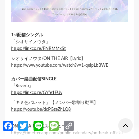
1st配信シングル
「シオサイノウタ」
https://linkco.re/FNRMMxSt
シオサイノウタ/ON THE AIR【Lyric】
https://www.youtube.com/watch?v=1-qeIpLbBWE
カバー楽曲配信SINGLE
『Reverb』
https://linkco.re/GYfe1EUv
「キミ色パレット」【メンバー歌割り動画】
https://youtu.be/dcPGzeZhLQ8
Fa
T
Li
M
C
ON THE AIR公式スケジュール
ce
w
n
es
o
https://timetreeapp.com/public_calendars/ontheair_official