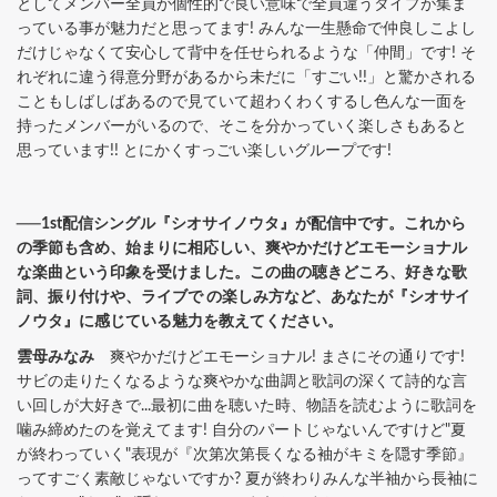
としてメンバー全員が個性的で良い意味で全員違うタイプが集ま
っている事が魅力だと思ってます! みんな一生懸命で仲良しこよし
だけじゃなくて安心して背中を任せられるような「仲間」です! そ
れぞれに違う得意分野があるから未だに「すごい!!」と驚かされる
こともしばしばあるので見ていて超わくわくするし色んな一面を
持ったメンバーがいるので、そこを分かっていく楽しさもあると
思っています!! とにかくすっごい楽しいグループです!
──1st配信シングル『シオサイノウタ』が配信中です。これから
の季節も含め、始まりに相応しい、爽やかだけどエモーショナル
な楽曲という印象を受けました。この曲の聴きどころ、好きな歌
詞、振り付けや、ライブで の楽しみ方など、あなたが『シオサイ
ノウタ』に感じている魅力を教えてください。
雲母みなみ
爽やかだけどエモーショナル! まさにその通りです!
サビの走りたくなるような爽やかな曲調と歌詞の深くて詩的な言
い回しが大好きで...最初に曲を聴いた時、物語を読むように歌詞を
噛み締めたのを覚えてます! 自分のパートじゃないんですけど"夏
が終わっていく"表現が『次第次第長くなる袖がキミを隠す季節』
ってすごく素敵じゃないですか? 夏が終わりみんな半袖から長袖に