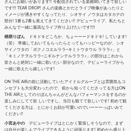
さんにお願いがあります!! 今配信されている楽曲聞いてきて欲しい
です!!! TEAR DROP! さんの楽曲とかだとライブ映像があったりと
イメージが湧きやすくなってたり、シオサイ ノウタはカタカナの
部分! 1番も2番も覚えてきてください!! デビューライブ、私たちと
みんなで一緒に最高なライブ作り上げたいです!!!!
桃萌りぼん
ドキドキどころか、ちょーーードキドキ! しています!
（笑） 準備しておいてもらったらとってもハッピーなのが、シオ
サイノウタの「ボクノコエルララ~キミトウタウル ラララ♪」と
「キミノテヲルララ~ニギルナンテルラララ♪」の部分はこれから
皆さんと絶対に一緒に歌いたい 部分なので、デビューライブから
一緒に歌えたら嬉しいです!
ON THE AIRの前に活動していたアイドルグループとは雰囲気もコ
ンセプトも大分変わったので、前から知ってくださってる方はON
THE AIRとしてのりぼんちゃんがどんなパフォーマンスをするのか
楽しみにしてて欲 しいですし、当日も観てて欲しいです! 初めて観
てくださる方は、とにかくお顔が可愛いのでいーーーっぱいみて
ください!!
小宮あやの
デビューライブはとにかく緊張しそうなので、まず
は自分が楽しんでライブできるように頑張ります! 初めから盛り上