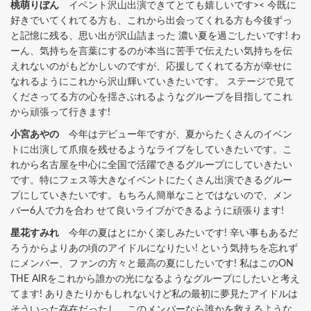
桃萌りぼん
イベント沢山出演できてとても嬉しいです>< 今既に
好きでいてくれてる方も、これから出会ってくれる方も今後ずっ
と記憶に残る、思い出が沢山詰まった 濃い夏を過ごしたいです! わ
ーん、気持ちを言葉にするのが本当に苦手で伝えたい気持ちを伝
えれないのがもどかしいのですが、応援してくれてる方が幸せに
なれるようにこれから沢山輝いていきたいです。 ステージで見て
くださってる方の心を揺さぶれるようなグループを目指してこれ
から頑張って行きます!
小宮あやの
今年はデビュー年ですが、夏からたくさんのイベン
トに出演して爪痕を残せるようなライブをしていきたいです。こ
れから名古屋を中心に全国で活躍できるグループにしていきたい
です。特にフェス等大きなイベントにたくさん出演できるグルー
プにしていきたいです。もちろん簡単なことではないので、メン
バー6人で力を合わ せて良いライブができるように頑張ります!
星花すみれ
今年の夏はとにかく楽しみたいです! 辛い事もあるだ
ろうからよりあの頃のアイドルになりたい! という気持ちを忘れず
にメンバー、ファンの方々と最高の夏にしたいです! 私はこのON
THE AIRをこれから誰かの光になるようなグループにしたいと考え
てます! ありきたりかもしれないけど私の最初に夢見たアイドルは
そういった存在だったし、このメンバーなら誰かを救えるような