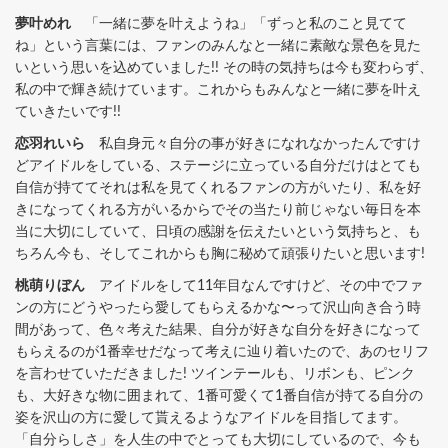
夢叶めれ
「一緒に夢を叶えようね」「ずっと私のこと見てて
ね」という言葉には、ファンのみんなと一緒に素敵な景色を見た
いという思いを込めていました!! その時の気持ちは今も変わらず、
私の中で輝き続けています。これからもみんなと一緒に夢を叶え
ていきたいです!!
恋羽れいら
私自身元々自分の事が好きになれなかったんですけ
どアイドルをしている、ステージに立っている自分だけはとても
自信が持ててそれは私を見てくれるファンの方がいたり、私を好
きになってくれる方がいるからでその当たり前じゃない毎日を本
当に大切にしていて、日頃の感謝を伝えたいという気持ちと、も
ちろん今も、そしてこれからも胸に秘めて頑張りたいと思います!
桃萌りぼん
アイドルをして11年目なんですけど、その中でファ
ンの方にどうやったら愛してもらえるかな〜って沢山向き合う時
間があって、色々考えた結果、自分が好きな自分を好きになって
もらえるのが1番幸せだなって考えに辿り着いたので、あのセリフ
を言わせていただきました! ツインテールも、リボンも、ピンク
も、大好きな物に囲まれて、1番可愛くて1番自信が持てる自分の
姿を沢山の方に愛して貰えるようなアイドルを目指してます。
「自分らしさ」を人生の中でとっても大切にしているので、今も