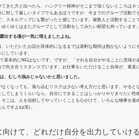
けてきた方と比べたら、ハングリー精神がそこまで強くないところはネ
分に対して厳しいタイプでもあるほうですが、今までのグループ活動で
で、スキルアップにも繋がったと感じています。複数人と活動すること
、ゆくゆくはまたグループとして活動をしてみたい願望も持っています
、露出する場が一気に増えましたよね。
は、いただいたお話が具体的になるまでは過剰な期待は抱かないように
うにしています。
て基本的にNGはないです。ですが、「それを自分がやることに意味が
力で向き合うスタンスでいます。お仕事をいただけること自体が、素直
ろは、むしろ強みじゃないかと思いました。
がなくなっても、落ち込むリスクは少ない考え方だと思います。やると
としてしまうくらいなら、自分にできることはしっかりやりきりたい性
、そこは、人を信頼してやっていくことも心がけて、いろんな物事を進
んですよね(笑)」
に向けて、どれだけ自分を出力していけ