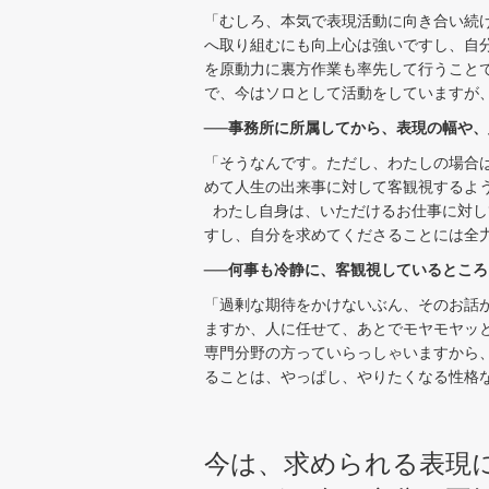
「むしろ、本気で表現活動に向き合い続
へ取り組むにも向上心は強いですし、自
を原動力に裏方作業も率先して行うこと
で、今はソロとして活動をしていますが
──事務所に所属してから、表現の幅や
「そうなんです。ただし、わたしの場合
めて人生の出来事に対して客観視するよ
わたし自身は、いただけるお仕事に対し
すし、自分を求めてくださることには全
──何事も冷静に、客観視しているとこ
「過剰な期待をかけないぶん、そのお話
ますか、人に任せて、あとでモヤモヤッ
専門分野の方っていらっしゃいますから
ることは、やっぱし、やりたくなる性格な
今は、求められる表現