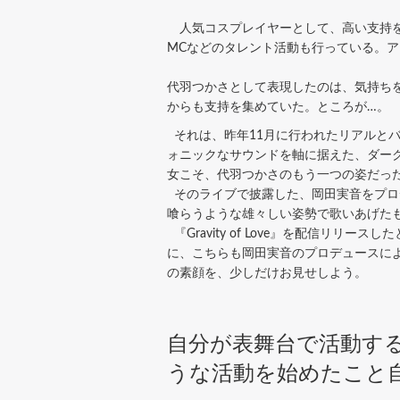
人気コスプレイヤーとして、高い支持を
MCなどのタレント活動も行っている。アー
代羽つかさとして表現したのは、気持ち
からも支持を集めていた。ところが…。
それは、昨年11月に行われたリアルとバーチ
ォニックなサウンドを軸に据えた、ダーク
女こそ、代羽つかさのもう一つの姿だっ
そのライブで披露した、岡田実音をプロデュ
喰らうような雄々しい姿勢で歌いあげたも
『Gravity of Love』を配信リ
に、こちらも岡田実音のプロデュースによる『R
の素顔を、少しだけお見せしよう。
自分が表舞台で活動す
うな活動を始めたこと自