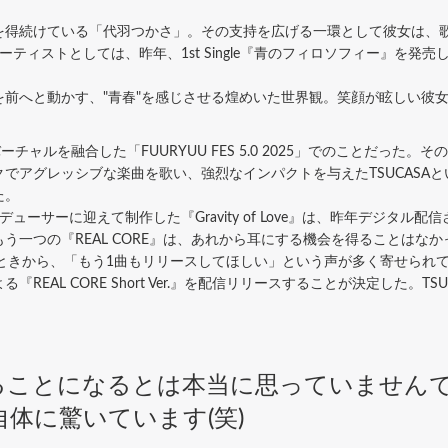
得続けている「代羽つかさ」。その支持を広げる一環として彼女は、
ティストとしては、昨年、1st Single『青のフィロソフィー』を
を前へと動かす、"青春"を感じさせる煌めいた世界観。笑顔が眩しい彼
ャルを融合した「FUURYUU FES 5.0 2025」でのことだった
でアグレッシブな楽曲を歌い、強烈なインパクトを与えたTSUCASA
た。
ーサーに迎えて制作した『Gravity of Love』は、昨年デジタル
う一つの『REAL CORE』は、あれから耳にする機会を得ることはなか
リースしたときから、「もう1曲もリリースしてほしい」という声が多く寄せら
EAL CORE Short Ver.』を配信リリースすることが決定した。T
ることになるとは本当に思っていません
体に驚いています(笑)