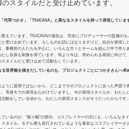
解のスタイルだと受け止めています。
「代羽つかさ」「TSUCASA」と異なるスタイルを持って表現してい
変えています。TSUCASAの場合は、完全にプロデューサーの監修の
だと受け止めています。もしものお話にはなりますけど、自分が表現し
は、事務所の人たちを中心に、いろんな方々とチームを組んだ中で作り
わたし自身も刺激を得ています。何より今は、求められる表現に向けて
のスタイルだと受け止めて活動をしています」
で異なる世界観を描きだしているのも、プロジェクトごとにつかささんへ
のように器用ではないから、どこまでそのプロジェクトに合った声質で表
と、等身大での表現を心がけていますし、今の表現スタイルが、わたし
現活動をしている頃から、わたしの表現スタンスがそうだったからです
しているのが、"振り幅"の部分。コスプレイヤーの方にも、いろんなタ
」スタイル。モデル業も並行されているような著名なコスプレイヤーさ