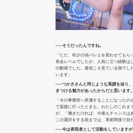
──そうだったんですね。
「ただ、幼少の頃バレエを習わせてもら
表会レベルでしたが、人前に立つ経験は
の動画でした。最初こそ見ている側でし
います」
──つかささんと同じような系譜を辿り
きつける魅力があったからだと思います
「今の事務所へ所属することになったの
て面接に行ったときも、わたしのこれま
が、「働きたければ、今後もチャンスは
この選択をする前までは、美術関係で自
──今は表現者として活動をしています