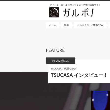
メ
アイドル・ガールズポップ＆ロック専門情報サイト
イ
ン
コ
ン
ホーム
特集
ガルポ！ズ INTERVIEW
テ
ン
ツ
に
FEATURE
移
動
2026.07.01
TSUCASA，代羽つかさ
TSUCASA インタビュー!!