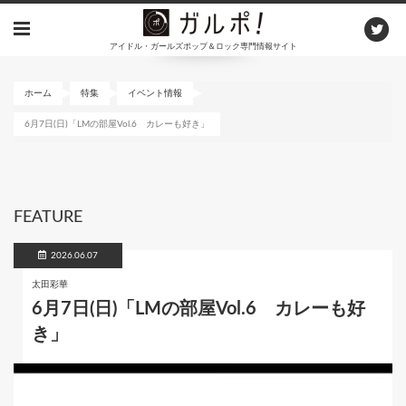
メ
イ
アイドル・ガールズポップ＆ロック専門情報サイト
ン
コ
ン
ホーム
特集
イベント情報
テ
6月7日(日)「LMの部屋Vol.6 カレーも好き」
ン
ツ
に
移
動
FEATURE
2026.06.07
太田彩華
6月7日(日)「LMの部屋Vol.6 カレーも好
き」