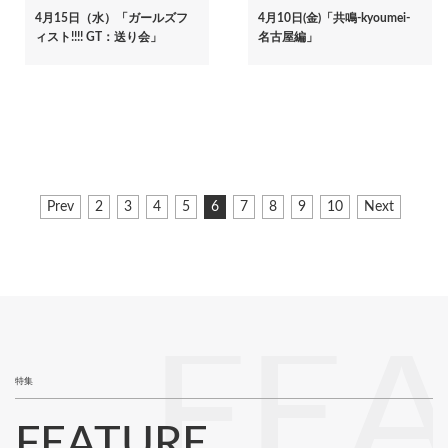
4月15日（水）「ガールズフ
4月10日(金)「共鳴-kyoumei-
ィスト!!!! GT：送り会」
名古屋編」
ペ
前
Prev
ペ
2
ペ
3
ペ
4
ペ
5
カ
6
ペ
7
ペ
8
ペ
9
ペ
10
次
Next
ー
ペ
ー
ー
ー
ー
レ
ー
ー
ー
ー
ペ
ジ
ー
ジ
ジ
ジ
ジ
ン
ジ
ジ
ジ
ジ
ー
ジ
ト
ジ
送
ペ
り
ー
ジ
FE
特集
FEATURE