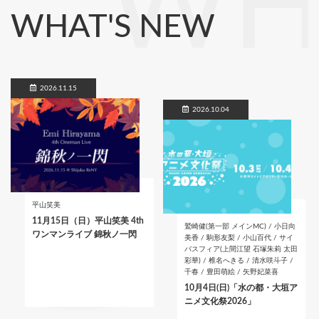
WH
WHAT'S NEW
2026.11.15
2026.10.04
平山笑美
11月15日（日）平山笑美 4th
鷲崎健(第一部 メインMC) / 小日向
ワンマンライブ 錦秋ノ一閃
美香 / 駒形友梨 / 小山百代 / サイ
バスフィア(上間江望 石塚朱莉 太田
彩華) / 椎名へきる / 清水咲斗子 /
千春 / 豊田萌絵 / 矢野妃菜喜
10月4日(日)「水の都・大垣ア
ニメ文化祭2026」