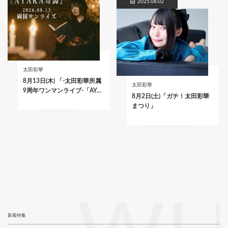
2025.08.02
太田彩華
8月13日(木) 「-太田彩華所属
太田彩華
9周年ワンマンライブ-「AY…
8月2日(土)「ガチ！太田彩華
まつり」
新着特集