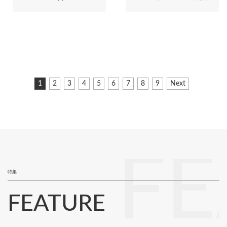
ペ
カ
1
ペ
2
ペ
3
ペ
4
ペ
5
ペ
6
ペ
7
ペ
8
ペ
9
次
Next
ー
レ
ー
ー
ー
ー
ー
ー
ー
ー
ペ
ジ
ン
ジ
ジ
ジ
ジ
ジ
ジ
ジ
ジ
ー
ト
ジ
送
ペ
り
ー
ジ
FE
特集
FEATURE