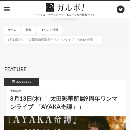
メ
イ
アイドル・ガールズポップ＆ロック専門情報サイト
ン
コ
ン
ホーム
特集
イベント情報
テ
8月13日(木) 「-太田彩華所属9周年ワンマンライブ-「AYAKA奇譚」」
ン
ツ
に
移
動
FEATURE
2026.08.13
太田彩華
8月13日(木) 「-太田彩華所属9周年ワンマ
ンライブ-「AYAKA奇譚」」