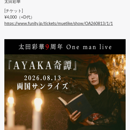
太田彩華
[チケット]
¥4,000（+D代）
https://www.funity.jp/tickets/muetike/show/OA260813/1/1