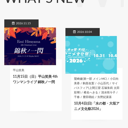
2026.11.15
2026.10.04
平山笑美
11月15日（日）平山笑美 4th
鷲崎健(第一部 メインMC) / 小日向
ワンマンライブ 錦秋ノ一閃
美香 / 駒形友梨 / 小山百代 / サイ
バスフィア(上間江望 石塚朱莉 太田
彩華) / 椎名へきる / 清水咲斗子 /
千春 / 豊田萌絵 / 矢野妃菜喜
10月4日(日)「水の都・大垣ア
ニメ文化祭2026」