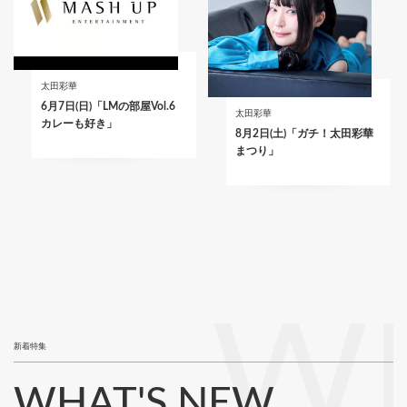
太田彩華
6月7日(日)「LMの部屋Vol.6
太田彩華
カレーも好き」
8月2日(土)「ガチ！太田彩華
まつり」
WH
新着特集
WHAT'S NEW