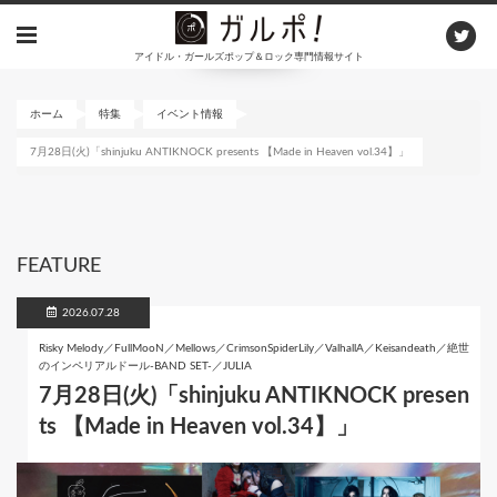
メ
イ
アイドル・ガールズポップ＆ロック専門情報サイト
ン
コ
ン
ホーム
特集
イベント情報
テ
7月28日(火)「shinjuku ANTIKNOCK presents 【Made in Heaven vol.34】」
ン
ツ
に
移
動
FEATURE
2026.07.28
Risky Melody／FullMooN／Mellows／CrimsonSpiderLily／ValhallA／Keisandeath／絶世
のインペリアルドール-BAND SET-／JULIA
7月28日(火)「shinjuku ANTIKNOCK presen
ts 【Made in Heaven vol.34】」