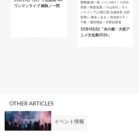
11月15日（日）平山笑美 4th
鷲崎健(第一部 メインMC) / 小日向
ワンマンライブ 錦秋ノ一閃
美香 / 駒形友梨 / 小山百代 / サイ
バスフィア(上間江望 石塚朱莉 太田
彩華) / 椎名へきる / 清水咲斗子 /
千春 / 豊田萌絵 / 矢野妃菜喜
10月4日(日)「水の都・大垣ア
ニメ文化祭2026」
OTHER ARTICLES
イベント情報