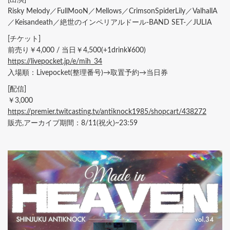
Risky Melody／FullMooN／Mellows／CrimsonSpiderLily／ValhallA
／Keisandeath／絶世のインペリアルドール-BAND SET-／JULIA
[チケット]
前売り￥4,000 / 当日￥4,500(+1drink¥600)
https://livepocket.jp/e/mih_34
入場順：Livepocket(整理番号)→取置予約→当日券
[配信]
￥3,000
https://premier.twitcasting.tv/antiknock1985/shopcart/438272
販売,アーカイブ期間：8/11(祝火)~23:59