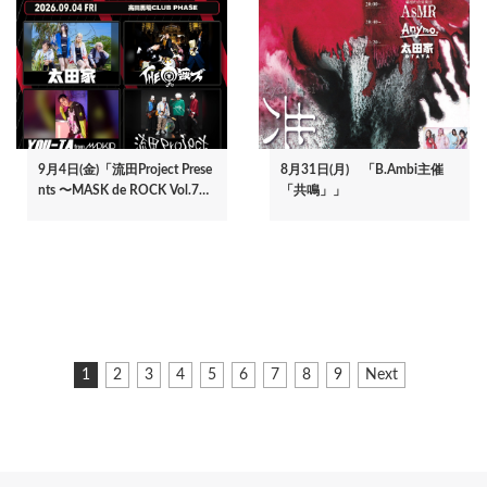
9月4日(金)「流田Project Prese
8月31日(月) 「B.Ambi主催
nts 〜MASK de ROCK Vol.7…
「共鳴」」
ペ
カ
1
ペ
2
ペ
3
ペ
4
ペ
5
ペ
6
ペ
7
ペ
8
ペ
9
次
Next
ー
レ
ー
ー
ー
ー
ー
ー
ー
ー
ペ
ジ
ン
ジ
ジ
ジ
ジ
ジ
ジ
ジ
ジ
ー
ト
ジ
送
ペ
り
ー