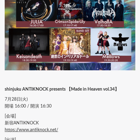
shinjuku ANTIKNOCK presents 【Made in Heaven vol.34】
7月28日(火)
開場 16:00 / 開演 16:30
[会場]
新宿ANTIKNOCK
https://www.antiknock.net/
[出演]