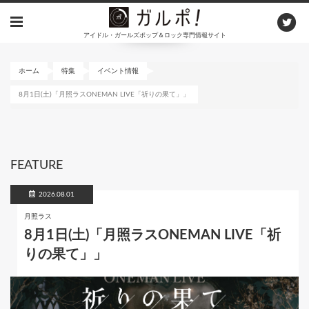
メ
イ
アイドル・ガールズポップ＆ロック専門情報サイト
ン
コ
ン
ホーム
特集
イベント情報
テ
8月1日(土)「月照ラスONEMAN LIVE「祈りの果て」」
ン
ツ
に
移
動
FEATURE
2026.08.01
月照ラス
8月1日(土)「月照ラスONEMAN LIVE「祈
りの果て」」