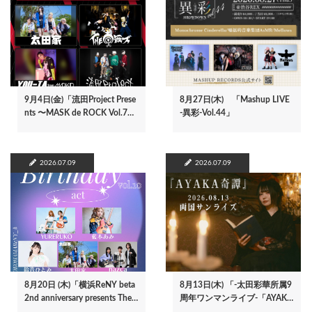
9月4日(金)「流田Project Prese
8月27日(木) 「Mashup LIVE
nts 〜MASK de ROCK Vol.7…
-異彩-Vol.44」
2026.07.09
2026.07.09
8月20日 (木)「横浜ReNY beta
8月13日(木) 「-太田彩華所属9
2nd anniversary presents The…
周年ワンマンライブ-「AYAK…