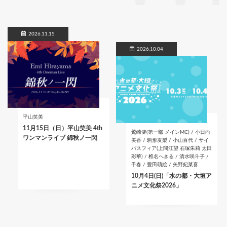
2026.11.15
2026.10.04
平山笑美
11月15日（日）平山笑美 4th
鷲崎健(第一部 メインMC) / 小日向
ワンマンライブ 錦秋ノ一閃
美香 / 駒形友梨 / 小山百代 / サイ
バスフィア(上間江望 石塚朱莉 太田
彩華) / 椎名へきる / 清水咲斗子 /
千春 / 豊田萌絵 / 矢野妃菜喜
10月4日(日)「水の都・大垣ア
ニメ文化祭2026」