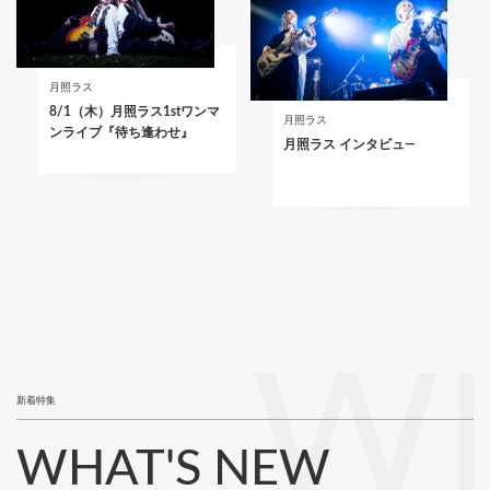
月照ラス
8/1（木）月照ラス1stワンマ
月照ラス
ンライブ『待ち逢わせ』
月照ラス インタビュ―
WH
新着特集
WHAT'S NEW