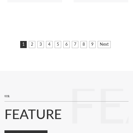
ペ
カ
1
ペ
2
ペ
3
ペ
4
ペ
5
ペ
6
ペ
7
ペ
8
ペ
9
次
Next
ー
レ
ー
ー
ー
ー
ー
ー
ー
ー
ペ
ジ
ン
ジ
ジ
ジ
ジ
ジ
ジ
ジ
ジ
ー
ト
ジ
送
ペ
り
ー
ジ
FE
特集
FEATURE