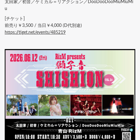
太田家／初音／ケミカル＝リアクション／DooDooDooMiuMiuMi
u
[チケット]
前売り￥3,500 / 当日￥4,000 (D代別途)
https://tiget.net/events/485219