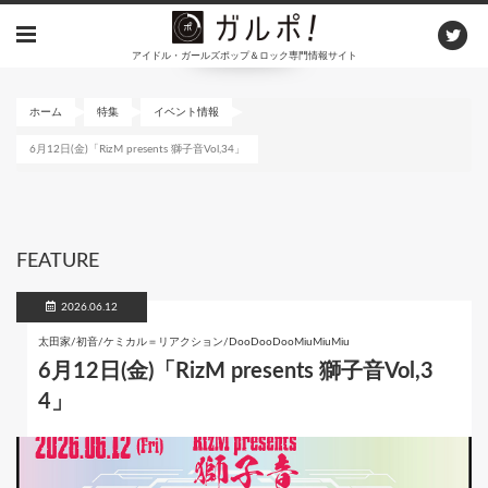
メ
イ
アイドル・ガールズポップ＆ロック専門情報サイト
ン
コ
ン
ホーム
特集
イベント情報
テ
6月12日(金)「RizM presents 獅子音Vol,34」
ン
ツ
に
移
動
FEATURE
2026.06.12
太田家/初音/ケミカル＝リアクション/DooDooDooMiuMiuMiu
6月12日(金)「RizM presents 獅子音Vol,3
4」