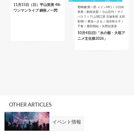
11月15日（日）平山笑美 4th
鷲崎健(第一部 メインMC) / 小日向
ワンマンライブ 錦秋ノ一閃
美香 / 駒形友梨 / 小山百代 / サイ
バスフィア(上間江望 石塚朱莉 太田
彩華) / 椎名へきる / 清水咲斗子 /
千春 / 豊田萌絵 / 矢野妃菜喜
10月4日(日)「水の都・大垣ア
ニメ文化祭2026」
OTHER ARTICLES
イベント情報