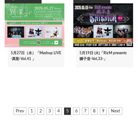
5月27日（水）「Mashup LIVE
5月19日 (火)「RizM presents
-異彩-Vol.41 」
獅子音-Vol,33-」
ペ
前
Prev
ペ
1
ペ
2
ペ
3
ペ
4
カ
5
ペ
6
ペ
7
ペ
8
ペ
9
次
Next
ー
ペ
ー
ー
ー
ー
レ
ー
ー
ー
ー
ペ
ジ
ー
ジ
ジ
ジ
ジ
ン
ジ
ジ
ジ
ジ
ー
ジ
ト
ジ
送
ペ