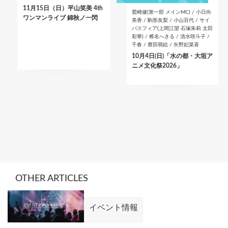
11月15日（日）平山笑美 4th
鷲崎健(第一部 メインMC) / 小日向
ワンマンライブ 錦秋ノ一閃
美香 / 駒形友梨 / 小山百代 / サイ
バスフィア(上間江望 石塚朱莉 太田
彩華) / 椎名へきる / 清水咲斗子 /
千春 / 豊田萌絵 / 矢野妃菜喜
10月4日(日)「水の都・大垣ア
ニメ文化祭2026」
OTHER ARTICLES
イベント情報