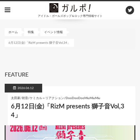
メ
イ
アイドル・ガールズポップ＆ロック専門情報サイト
ン
コ
ン
ホーム
特集
イベント情報
テ
6月12日(金)「RizM presents 獅子音Vol,34」
ン
ツ
に
移
動
FEATURE
2026.06.12
太田家/初音/ケミカル＝リアクション/DooDooDooMiuMiuMiu
6月12日(金)「RizM presents 獅子音Vol,3
4」