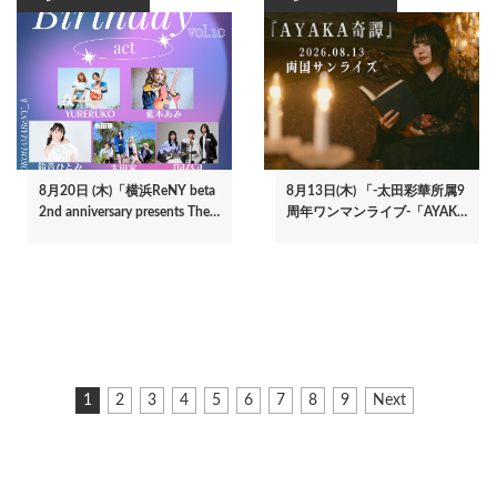
8月20日 (木)「横浜ReNY beta
8月13日(木) 「-太田彩華所属9
2nd anniversary presents The…
周年ワンマンライブ-「AYAK…
ペ
カ
1
ペ
2
ペ
3
ペ
4
ペ
5
ペ
6
ペ
7
ペ
8
ペ
9
次
Next
ー
レ
ー
ー
ー
ー
ー
ー
ー
ー
ペ
ジ
ン
ジ
ジ
ジ
ジ
ジ
ジ
ジ
ジ
ー
ト
ジ
送
ペ