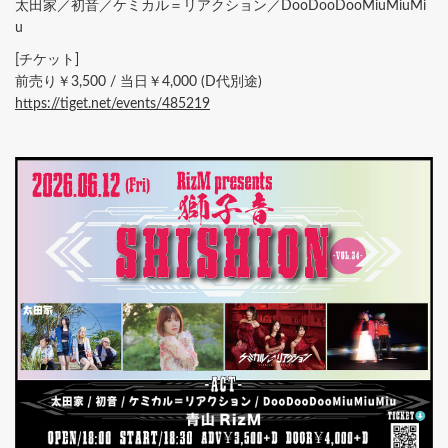
太田家／初音／ケミカル＝リアクション／DooDooDooMiuMiuMi
u
[チケット]
前売り￥3,500 / 当日￥4,000 (D代別途)
https://tiget.net/events/485219