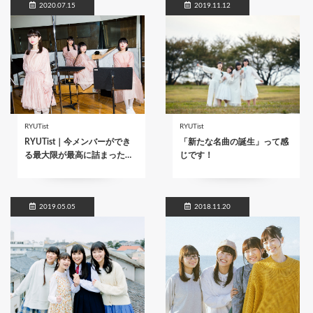
2020.07.15
2019.11.12
RYUTist
RYUTist
RYUTist｜今メンバーができ
「新たな名曲の誕生」って感
る最大限が最高に詰まった…
じです！
2019.05.05
2018.11.20