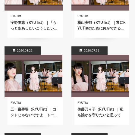
RYUTist
RYUTist
宇野友恵（RYUTist）｜「も
横山実郁（RYUTist）｜常にR
っとああしたいこうしたい…
YUTistのために何かできる…
2020.08.21
2020.07.31
RYUTist
RYUTist
五十嵐夢羽（RYUTist）｜コ
佐藤乃々子（RYUTist）｜私
ントじゃないですよ、トー…
も誰かを守りたいと思って