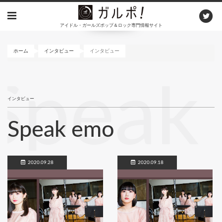
メ
イ
アイドル・ガールズポップ＆ロック専門情報サイト
ン
コ
ン
ホーム
インタビュー
インタビュー
テ
ン
Speak
ツ
に
インタビュー
移
動
Speak emo
2020.09.28
2020.09.18