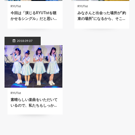
RYUTist
RYUTist
今回は「演じるRYUTistを聴
みなさんと出会った場所が“約
かせるシングル」だと思い…
束の場所”になるから、そこ…
2018.09.07
RYUTist
素晴らしい楽曲をいただいて
いるので、私たちもしっか…