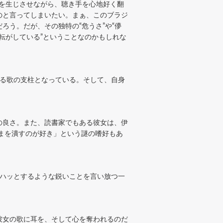
”を生じさせながら、聴き手を心地好く翻
のと言ってしまいたい。まぁ、このブラジ
う。だが、その独特の“危うさ”や“儚
転がしている”ということなのかもしれな
ける歌の支柱となっている。そして、自身
の良さ。また、読書家でもある彼女は、伊
まを潰すのが好き」という謎の嗜好もあ
にハッとするような鋭いことを言い放つ一
彼女の歌に耳を、そして心を奪われるのだ