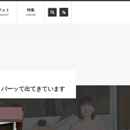
フォト
特集
GALLERY
FEATURE
もうバーッて出てきています