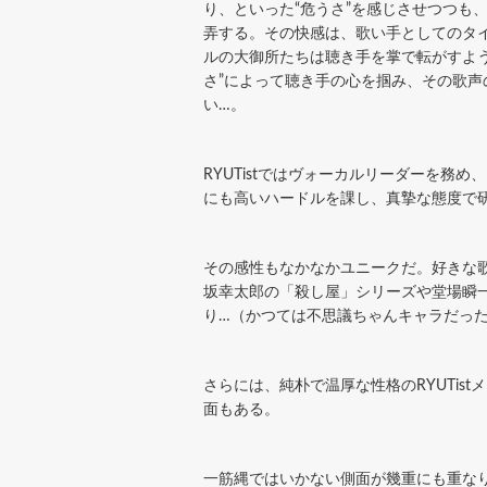
り、といった“危うさ”を感じさせつつも
弄する。その快感は、歌い手としてのタ
ルの大御所たちは聴き手を掌で転がすよう
さ”によって聴き手の心を掴み、その歌声
い…。
RYUTistではヴォーカルリーダーを
にも高いハードルを課し、真摯な態度で
その感性もなかなかユニークだ。好きな
坂幸太郎の「殺し屋」シリーズや堂場瞬
り…（かつては不思議ちゃんキャラだっ
さらには、純朴で温厚な性格のRYUTi
面もある。
一筋縄ではいかない側面が幾重にも重な