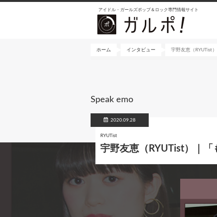
メ
アイドル・ガールズポップ＆ロック専門情報サイト
イ
ン
コ
ン
ホーム
インタビュー
宇野友恵（RYUTi
テ
ン
ツ
に
Speak emo
移
動
2020.09.28
RYUTist
宇野友恵（RYUTist