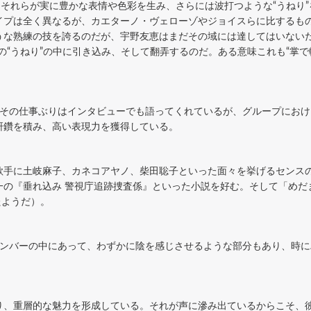
、それらが実に豊かな表情や色彩を生み、さらには波打つような“うねり
イプは全く異なるが、カエターノ・ヴェローゾやジョイスらに比するも
な熟練の技を誇るのだが、宇野友恵はまだその域には達してはいないだろ
の“うねり”の中に引き込み、そして翻弄するのだ。ある意味これも“掌で
務め、その仕事ぶりはインタビューでも語ってくれているが、グループにお
研鑽を積み、高い表現力を獲得している。
歌手に土岐麻子、カネコアヤノ、柴田聡子といった面々を挙げるセンス
一の『垂れ込み 警視庁追跡捜査係』といった小説を好む。そして「めだ
たようだ）。
stメンバーの中にあって、わずかに陰を感じさせるような部分もあり、時
り、重層的な魅力を形成している。それが声に滲み出ているからこそ、