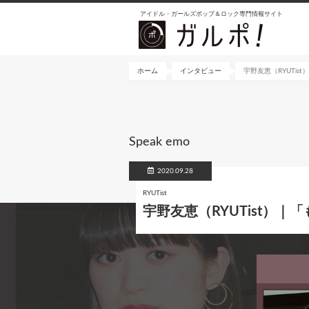
メ
アイドル・ガールズポップ＆ロック専門情報サイト
イ
ン
コ
ン
ホーム
インタビュー
宇野友恵（RYUTi
テ
ン
ツ
に
Speak emo
移
動
2020.09.28
RYUTist
宇野友恵（RYUTist