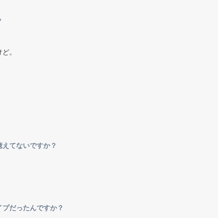
か？
けど。
て憶えてないですか？
イプだったんですか？