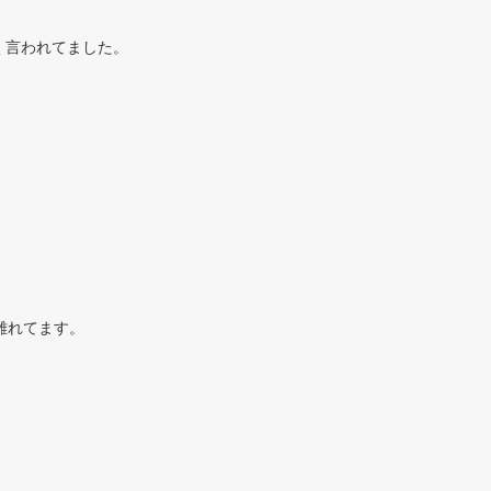
く言われてました。
？
。
離れてます。