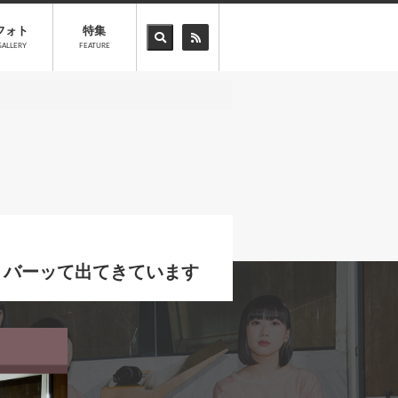
フォト
特集
GALLERY
FEATURE
もうバーッて出てきています