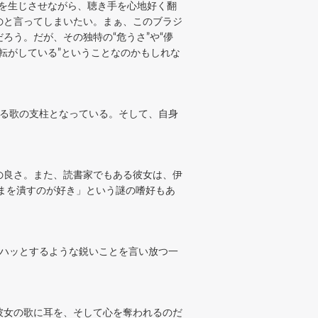
”を生じさせながら、聴き手を心地好く翻
のと言ってしまいたい。まぁ、このブラジ
う。だが、その独特の“危うさ”や“儚
転がしている”ということなのかもしれな
ける歌の支柱となっている。そして、自身
の良さ。また、読書家でもある彼女は、伊
まを潰すのが好き」という謎の嗜好もあ
にハッとするような鋭いことを言い放つ一
彼女の歌に耳を、そして心を奪われるのだ