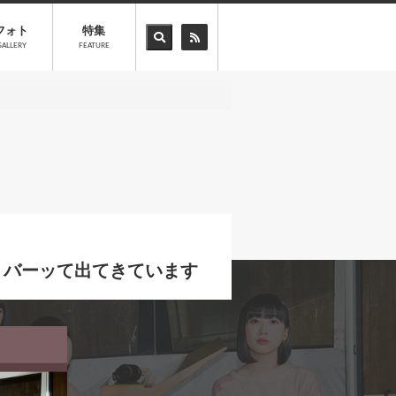
フォト
特集
GALLERY
FEATURE
もうバーッて出てきています