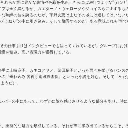
、それらが実に豊かな表情や色彩を生み、さらには波打つような“うねり
イプは全く異なるが、カエターノ・ヴェローゾやジョイスらに比するも
な熟練の技を誇るのだが、宇野友恵はまだその域には達してはいないだろ
の“うねり”の中に引き込み、そして翻弄するのだ。ある意味これも“掌で
務め、その仕事ぶりはインタビューでも語ってくれているが、グループにお
研鑽を積み、高い表現力を獲得している。
歌手に土岐麻子、カネコアヤノ、柴田聡子といった面々を挙げるセンス
一の『垂れ込み 警視庁追跡捜査係』といった小説を好む。そして「めだ
たようだ）。
stメンバーの中にあって、わずかに陰を感じさせるような部分もあり、時
り、重層的な魅力を形成している。それが声に滲み出ているからこそ、