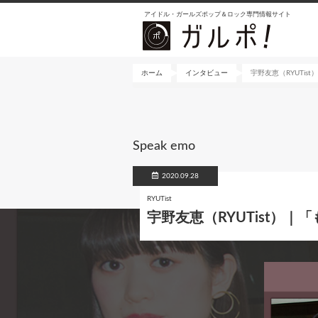
メ
アイドル・ガールズポップ＆ロック専門情報サイト
イ
ン
コ
ン
ホーム
インタビュー
宇野友恵（RYUTi
テ
ン
ツ
に
Speak emo
移
動
2020.09.28
RYUTist
宇野友恵（RYUTist