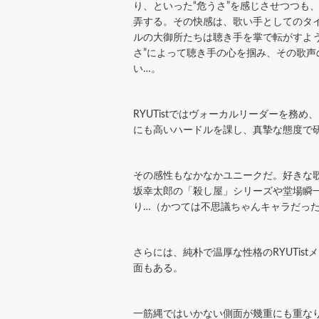
り、といった“危うさ”を感じさせつつも
弄する。その快感は、歌い手としてのタ
ルの大御所たちは聴き手を掌で転がすよう
さ”によって聴き手の心を掴み、その歌声
い…。
RYUTistではヴォーカルリーダーを
にも高いハードルを課し、真摯な態度で
その感性もなかなかユニークだ。好きな
坂幸太郎の「殺し屋」シリーズや堂場瞬
り…（かつては不思議ちゃんキャラだっ
さらには、純朴で温厚な性格のRYUTi
面もある。
一筋縄ではいかない側面が幾重にも重な