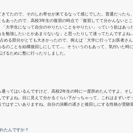
てきてたので、そのしわ寄せが来てるなって感じでした。普通だったら
ともあったので、高校3年生の復習の時点で「復習してて分かんないと
」「大学生になって自分のやりたいことをやりたい」っていう欲はあっ
を勉強したいとかあまりないな」と思ったりして迷ってたんですよね…。R
stの占める部分がとても大きかったので、例えば「大学に行ってお医者さ
めるのことを結構後回しにしてて…。そういうのもあって、気付いた時
広げるために塾に行ったりしました。
通ってはいるんですけど、高校2年生の時に一度辞めたんですよ。そしたら
んですよね。目に見えて分かるぐらい下がっちゃって、これはまずいぞ
点ではすごいありますね。自分の決断の遅さと後回しにする性格が受験
入れたんですか？