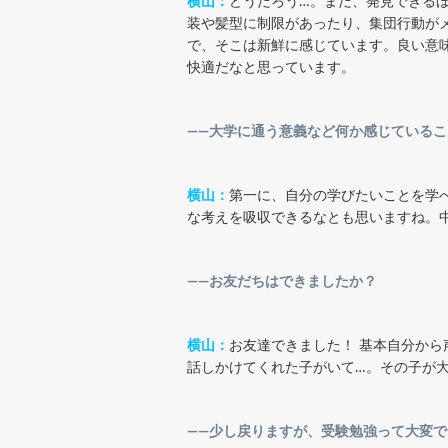
横山：
どうだろう…。まだ、発見できる
装や髪型に制限があったり、集団行動が
で、そこは新鮮に感じています。良い意
快適だなと思っています。
――大学に通う意義など何か感じている
横山：
第一に、自分の学びたいことを学
な考えを吸収できるなとも思いますね。
――お友だちはできましたか？
横山：
お友達できました！ 基本自分か
話しかけてくれた子がいて…。その子が
――少し戻りますが、受験勉強って大変で