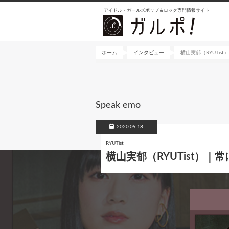
メ
アイドル・ガールズポップ＆ロック専門情報サイト
イ
ン
コ
ン
ホーム
インタビュー
横山実郁（RYUTis
テ
ン
ツ
に
Speak emo
移
動
2020.09.18
RYUTist
横山実郁（RYUTist）｜