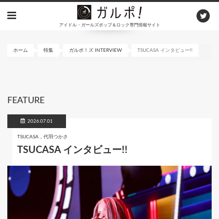
メ
イ
アイドル・ガールズポップ＆ロック専門情報サイト
ン
コ
ン
ホーム
特集
ガルポ！ズ INTERVIEW
TSUCASA インタビュー!!
テ
ン
ツ
に
FEATURE
移
動
2026.07.01
TSUCASA，代羽つかさ
TSUCASA インタビュー!!