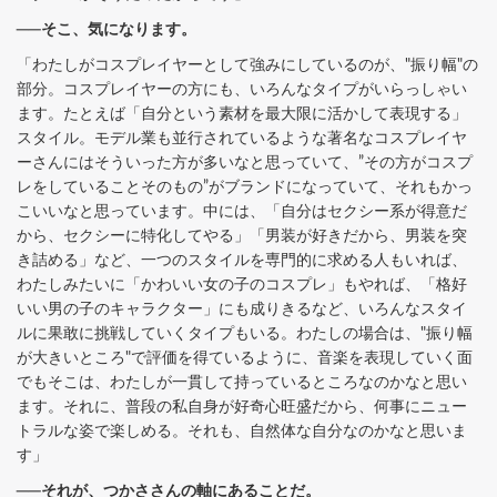
──そこ、気になります。
「わたしがコスプレイヤーとして強みにしているのが、"振り幅"の
部分。コスプレイヤーの方にも、いろんなタイプがいらっしゃい
ます。たとえば「自分という素材を最大限に活かして表現する」
スタイル。モデル業も並行されているような著名なコスプレイヤ
ーさんにはそういった方が多いなと思っていて、”その方がコスプ
レをしていることそのもの”がブランドになっていて、それもかっ
こいいなと思っています。中には、「自分はセクシー系が得意だ
から、セクシーに特化してやる」「男装が好きだから、男装を突
き詰める」など、一つのスタイルを専門的に求める人もいれば、
わたしみたいに「かわいい女の子のコスプレ」もやれば、「格好
いい男の子のキャラクター」にも成りきるなど、いろんなスタイ
ルに果敢に挑戦していくタイプもいる。わたしの場合は、"振り幅
が大きいところ"で評価を得ているように、音楽を表現していく面
でもそこは、わたしが一貫して持っているところなのかなと思い
ます。それに、普段の私自身が好奇心旺盛だから、何事にニュー
トラルな姿で楽しめる。それも、自然体な自分なのかなと思いま
す」
──それが、つかささんの軸にあることだ。