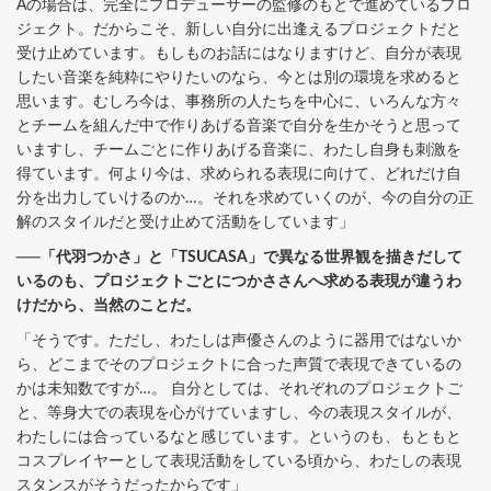
Aの場合は、完全にプロデューサーの監修のもとで進めているプロ
ジェクト。だからこそ、新しい自分に出逢えるプロジェクトだと
受け止めています。もしものお話にはなりますけど、自分が表現
したい音楽を純粋にやりたいのなら、今とは別の環境を求めると
思います。むしろ今は、事務所の人たちを中心に、いろんな方々
とチームを組んだ中で作りあげる音楽で自分を生かそうと思って
いますし、チームごとに作りあげる音楽に、わたし自身も刺激を
得ています。何より今は、求められる表現に向けて、どれだけ自
分を出力していけるのか…。それを求めていくのが、今の自分の正
解のスタイルだと受け止めて活動をしています」
──「代羽つかさ」と「TSUCASA」で異なる世界観を描きだして
いるのも、プロジェクトごとにつかささんへ求める表現が違うわ
けだから、当然のことだ。
「そうです。ただし、わたしは声優さんのように器用ではないか
ら、どこまでそのプロジェクトに合った声質で表現できているの
かは未知数ですが…。 自分としては、それぞれのプロジェクトご
と、等身大での表現を心がけていますし、今の表現スタイルが、
わたしには合っているなと感じています。というのも、もともと
コスプレイヤーとして表現活動をしている頃から、わたしの表現
スタンスがそうだったからです」