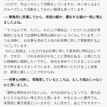
ったので、今はソロとして活動をしていますが、ゆくゆくはまた
グループとして活動をしてみたい願望も持っています」
──事務所に所属してから、表現の幅や、露出する場が一気に増え
ましたよね。
「そうなんです。ただし、わたしの場合は、いただいたお話が具
体的になるまでは過剰な期待は抱かないようにもしています。い
つも冷静に、お仕事を含めて人生の出来事に対して客観視するよ
うにしています。
わたし自身は、いただけるお仕事に対して基本的にNGはないで
す。ですが、「それを自分がやることに意味がある」と感じたな
ら積極的に挑戦したいですし、自分を求めてくださることには全
力で向き合うスタンスでいます。お仕事をいただけること自体
が、素直に嬉しいことですからね」
──何事も冷静に、客観視しているところは、むしろ強みじゃない
かと思いました。
「過剰な期待をかけないぶん、そのお話がなくなっても、落ち込
むリスクは少ない考え方だと思います。やるとなった案件でも、
本質的に裏方気質といいますか、人に任せて、あとでモヤモヤッ