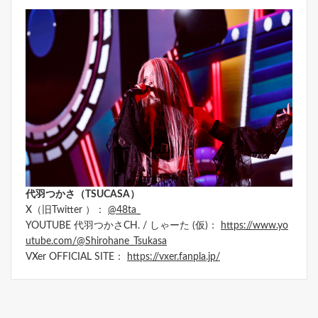
代羽つかさ（TSUCASA）
X（旧Twitter ）：
@48ta_
YOUTUBE 代羽つかさCH. / しゃーた (仮)：
https://www.yo
utube.com/@Shirohane_Tsukasa
VXer OFFICIAL SITE：
https://vxer.fanpla.jp/