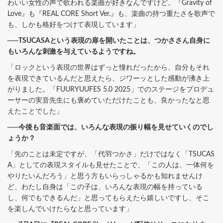
わいい女性の声で歌われる楽曲が好きなんですけど。『Gravity of
Love』も『REAL CORE Short Ver.』も、楽曲の持つ重たさを歌声で
も、しかも格好をつけて表現しています」
──TSUCASAという表現の扉を開いたことは、つかささん自身に
もいろんな刺激を与えているようですね。
「ロックという表現の世界はずっと憧れだったから、自分もそれ
を表現できているんだと思えたら、ジワーッとした感動が沸き上
がりました。「FUURYUUFES 5.0 2025」でのステージをプロデュ
ーサーの実音先生にも褒めていただけたことも、良かったなと思
えたことでした」
──今後も音楽面では、いろんな表現の振り幅を見せていくのでし
ょうか？
「先のことは未定ですが、「代羽つかさ」だけではなく「TSUCAS
A」としての表現スタイルも見せたことで、「この人は、一体何を
やりたいんだろう」と思う方もいらっしゃるかも知れませんけ
ど、わたし自身は「この子は、いろんな表現の幅を持っている
し、何でもできるんだ」と思ってもらえたら嬉しいですし、そこ
を楽しんでいけたらなと思っています」