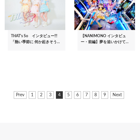
THAT's So インタビュー!!!
【NANIMONO インタビュ
「熱い季節に 何か起きそう…
ー・前編】夢を追いかけて…
ペ
前
Prev
ペ
1
ペ
2
ペ
3
カ
4
ペ
5
ペ
6
ペ
7
ペ
8
ペ
9
次
Next
ー
ペ
ー
ー
ー
レ
ー
ー
ー
ー
ー
ペ
ジ
ー
ジ
ジ
ジ
ン
ジ
ジ
ジ
ジ
ジ
ー
ジ
ト
ジ
送
ペ
り
ー
ジ