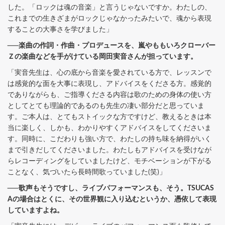
した。「ロックは魂の音楽」と言うじゃないですか。わたしの、
これまでの生きざまがロックじゃなかったみたいで、魂から表現
することの大事さを学びました」
──楽曲の作詞・作曲・プロデュースを、嵐やももいろクローバー
Ｚの楽曲などを手がけている岡田実音さんが担っています。
「実音先生は、心の底から音楽を愛されている方で、レッスンで
は感覚的な面を大事に表現し、アドバイスをくださる方。感覚的
でありながらも、ご指導くださる内容は歌のための身体の使い方
としてとても理論的であるのも先生の凄い部分だと思っていま
す。ご本人は、とてもストイックな方ですけど、教えるときは本
当に楽しく、しかも、わかりやすくアドバイスをしてくださいま
す。同時に、こだわりも強い方で、わたしの持ち味を納得がいく
まで引きだしてくださいました。わたしもアドバイスを受けなが
らレコーディングをしていましたけど、モチベーションが下がる
ことなく、気づいたら長時間歌っていました(笑)」
──歌声もそうですし、ライブパフォーマンスも、そう。TSUCAS
Aの場合はとくに、その世界観に入り込むというか、憑依して表現
していますよね。