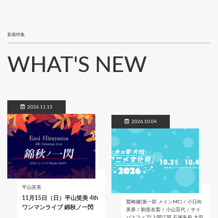
新着特集
WHAT'S NEW
2026.11.15
2026.10.04
平山笑美
11月15日（日）平山笑美 4th
鷲崎健(第一部 メインMC) / 小日向
ワンマンライブ 錦秋ノ一閃
美香 / 駒形友梨 / 小山百代 / サイ
バスフィア(上間江望 石塚朱莉 太田