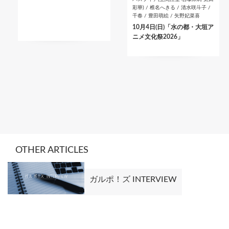
彩華) / 椎名へきる / 清水咲斗子 /
千春 / 豊田萌絵 / 矢野妃菜喜
10月4日(日)「水の都・大垣ア
ニメ文化祭2026」
OTHER ARTICLES
ガルポ！ズ INTERVIEW