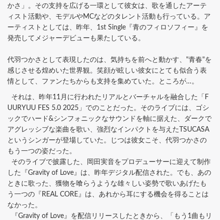
かさ」。その支持を広げる一環として彼女は、歌を通したアーテ
ィスト活動や、モデルやMCなどのタレント活動も行っている。ア
ーティストとしては、昨年、1st Single『青のフィロソフィー』を
発売してメジャーデビューも果たしている。
代羽つかさとして表現したのは、気持ちを前へと動かす、"青春"を
感じさせる煌めいた世界観。笑顔が眩しい彼女にとても似合う表
情として、ファンたちからも支持を集めていた。ところが…。
それは、昨年11月に行われたリアルとバーチャルを融合した「F
UURYUU FES 5.0 2025」でのことだった。そのライブには、ゴシ
ックでハード&シンフォニックなサウンドを軸に据えた、ダークで
アグレッシブな楽曲を歌い、強烈なインパクトを与えたTSUCASA
というシンガーが登場していた。じつは彼女こそ、代羽つかさの
もう一つの姿だった。
そのライブで披露した、岡田実音をプロデューサーに迎えて制作
した『Gravity of Love』は、昨年デジタル配信された。でも、あの
ときに歌った、獲物を喰らうような雄々しい姿勢で歌いあげたも
う一つの『REAL CORE』は、あれから耳にする機会を得ることは
なかった。
『Gravity of Love』を配信リリースしたときから、「もう1曲もリ