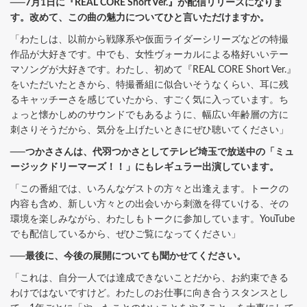
──7月1日に『REAL CORE Short Ver.』が配信リリースになりま
す。改めて、この曲の魅力についてひと言いただけますか。
「わたしは、以前から戦隊系や仮面ライダーシリーズなどの特撮
作品が大好きです。中でも、女性ヴォーカルによる格好いいテー
マソングが大好きです。わたし、初めて『REAL CORE Short Ver.』
をいただいたときから、特撮番組に似合いそうなくらい、耳に残
るキャッチーさを感じていたから、すごく気に入っています。ち
ょっと懐かしめのサウンドでもあるように、幅広い年齢層の方に
刺さりそうだから、気分を上げたいときにぜひ聴いてください」
──つかささんは、代羽つかさとしてテレビ埼玉で放送中の「ミュ
ージックドリーマーズ！！」にもレギュラー出演しています。
「この番組では、いろんなゲストの方々と出逢えます。トークの
内容も含め、新しい方々との出会いから刺激を得ていける、その
環境を楽しみながら、わたしもトークに参加しています。YouTube
でも配信しているから、ぜひご覧になってください」
──最後に、今後の展開についても聞かせてください。
「これは、自分一人では達成できないことだから、お約束できる
わけではないですけど。わたしのお仕事に向き合うスタンスとし