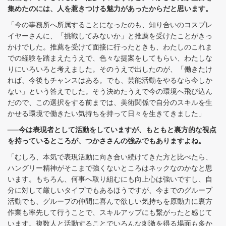
集めたのには、人を惹きつける魅力があったからだと思います。
「今の事務所へ所属することになったのも、知り合いのコスプレ
イヤーさんに、「挑戦してみないか」と推薦を受けたことがきっ
かけでした。推薦を受けて面接に行ったときも、わたしのこれま
での経験を踏まえたうえで、色々な提案をしてもらい、わたしな
りにいろいろと考えました。そのうえで出したのが、「働きたけ
れば、今後もチャンスはある。でも、芸能活動をやるなら今しか
ない」という答えでした。そう決めたうえで今の環境へ飛び込ん
だので、この選択をする前までは、美術関係で自分のスキルを生
かせる環境で働きたい気持ちを持って日々を生きてきました」
──今は表現者として活動をしていますが、もともと裏方的な視点
を持っているところが、つかささんの強みでもありますよね。
「むしろ、本気で表現活動に向き合い続けてきた方と比べたら、
ハングリー精神がそこまで強くないところはネックなのかなと思
います。もちろん、何事へ取り組むにも向上心は強いですし、自
分に対して厳しいタイプでもあるほうですが、今までのグループ
活動でも、グループの仲間に喜んで欲しい気持ちを原動力に裏方
作業も率先して行うことで、スキルアップにも繋がったと感じて
います。複数人と活動することでいろんな刺激を得る場面も多か