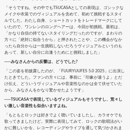
「そうですね。その中でもTSUCASAとしての表現は、ゴシックな
メイクや衣装でのヴィジュアルを含めて、初めて挑戦するスタイ
ルでした。わたし自身、ショートカットをトレードマークにして
いたので、ワンレンのロングヘアーは、今回が初挑戦。最初は、
「かなり自信の持てないスタイリングだったのですが、まわりの
方々に「絶対に似合うから」と押されたことや、この機会がなか
ったら自分からは一生挑戦しないだろうヴィジュアルというのも
あって、新しい自分に出逢うためにと挑戦しました」
──みなさんからの反響は、どうでした?
「この姿を初披露したのが、「FUURYUUFES 5.0 2025」に出演し
たときでした。ファンの方々には、事前に「印象が違うよ」とだ
け伝え、どういうヴィジュアルや音楽性なのかは全て伏せていた
から、みなさんをかなり驚かせたようです」
──TSUCASAで表現しているヴィジュアルもそうですし、荒々し
い激しい音楽性も似合いますよね。
「もともとロックは好きでよく聴いていましたし、カラオケでも
歌ってきましたけど。実際に表現してみて、ロックの歌唱法がい
かに難しいかを、レコーディングやライブを通して気づかされま