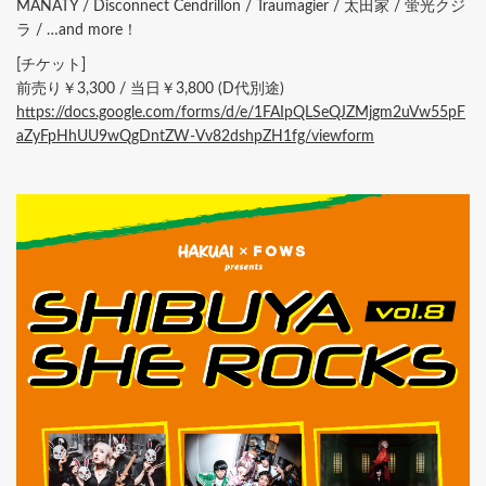
MANATY / Disconnect Cendrillon / Traumagier / 太田家 / 蛍光クジ
ラ / …and more！
[チケット]
前売り￥3,300 / 当日￥3,800 (D代別途)
https://docs.google.com/forms/d/e/1FAIpQLSeQJZMjgm2uVw55pF
aZyFpHhUU9wQgDntZW-Vv82dshpZH1fg/viewform