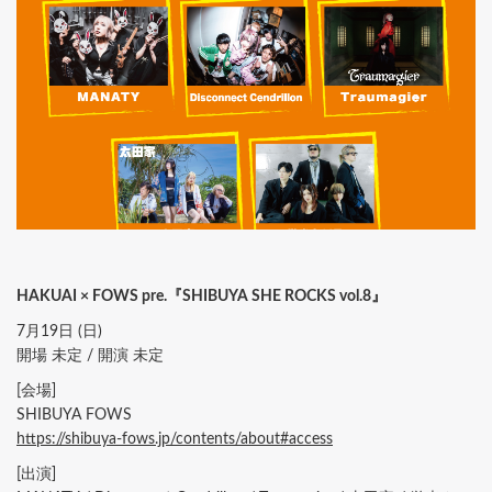
HAKUAI × FOWS pre.『SHIBUYA SHE ROCKS vol.8』
7月19日 (日)
開場 未定 / 開演 未定
[会場]
SHIBUYA FOWS
https://shibuya-fows.jp/contents/about#access
[出演]