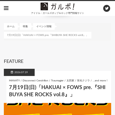
メ
イ
アイドル・ガールズポップ＆ロック専門情報サイト
ン
コ
ン
ホーム
特集
イベント情報
テ
7月19日(日)「HAKUAI × FOWS pre.『SHIBUYA SHE ROCKS vol.8』」
ン
ツ
に
移
動
FEATURE
2026.07.19
MANATY / Disconnect Cendrillon / Traumagier / 太田家 / 蛍光クジラ / …and more！
7月19日(日)「HAKUAI × FOWS pre.『SHI
BUYA SHE ROCKS vol.8』」