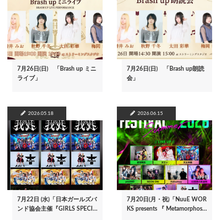
7月26日(日) 「Brash up ミニ
7月26日(日) 「Brash up朗読
ライブ」
会」
2026.05.18
2026.06.15
7月22日 (水)「日本ガールズバ
7月20日(月・祝)「NuuE WOR
ンド協会主催『GIRLS SPECI…
KS presents 『 Metamorphos…