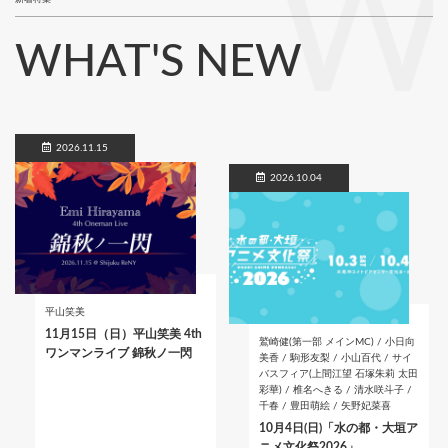
W
WHAT'S NEW
2026.11.15
2026.10.04
平山笑美
11月15日（日）平山笑美 4th
鷲崎健(第一部 メインMC) / 小日向
ワンマンライブ 錦秋ノ一閃
美香 / 駒形友梨 / 小山百代 / サイ
バスフィア(上間江望 石塚朱莉 太田
彩華) / 椎名へきる / 清水咲斗子 /
千春 / 豊田萌絵 / 矢野妃菜喜
10月4日(日)「水の都・大垣ア
ニメ文化祭2026」