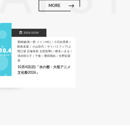
k
MORE
2026.10.04
鷲崎健(第一部 メインMC) / 小日向美香 /
駒形友梨 / 小山百代 / サイバスフィア(上
間江望 石塚朱莉 太田彩華) / 椎名へきる /
清水咲斗子 / 千春 / 豊田萌絵 / 矢野妃菜
喜
10月4日(日)「水の都・大垣アニメ
文化祭2026」