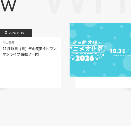
EW
2026.11.15
平山笑美
11月15日（日）平山笑美 4th ワン
マンライブ 錦秋ノ一閃