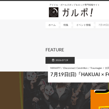
メ
アイドル・ガールズポップ＆ロック専門情報サイト
イ
ン
コ
ン
ホーム
特集
イベント情報
7月19日(日
テ
ン
ツ
に
FEATURE
移
動
2026.07.19
MANATY / Disconnect Cendrillon / Traumagier
7月19日(日)「HAKUAI × FO