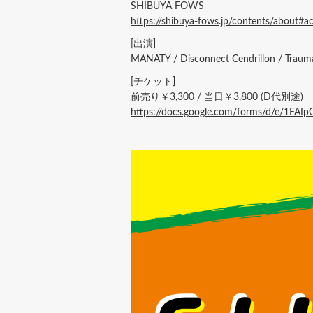
SHIBUYA FOWS
https://shibuya-fows.jp/contents/about#a
[出演]
MANATY / Disconnect Cendrillon / T
[チケット]
前売り￥3,300 / 当日￥3,800 (D代別途)
https://docs.google.com/forms/d/e/