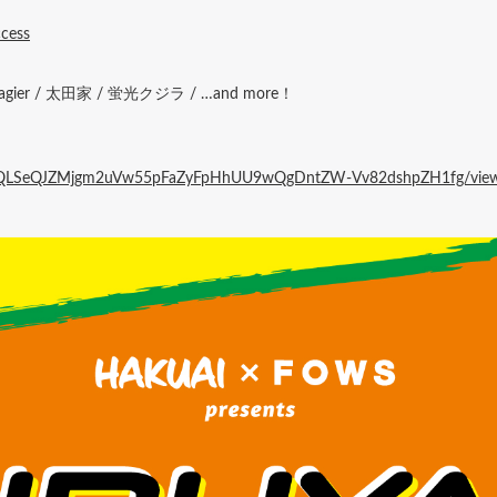
ccess
raumagier / 太田家 / 蛍光クジラ / …and more！
1FAIpQLSeQJZMjgm2uVw55pFaZyFpHhUU9wQgDntZW-Vv82dshpZH1fg/vie