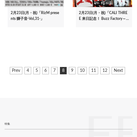
2月23日(月・祝)「RizM prese
2月23日(月・祝)「CALI THRE
nts 獅子音-Vol,31-」
E 来日記念！ Buzz Factory～…
ペ
前
Prev
ペ
4
ペ
5
ペ
6
ペ
7
カ
8
ペ
9
ペ
10
ペ
11
ペ
12
次
Next
ー
ペ
ー
ー
ー
ー
レ
ー
ー
ー
ー
ペ
ジ
ー
ジ
ジ
ジ
ジ
ン
ジ
ジ
ジ
ジ
ー
ジ
ト
ジ
送
ペ
り
ー
ジ
F
特集