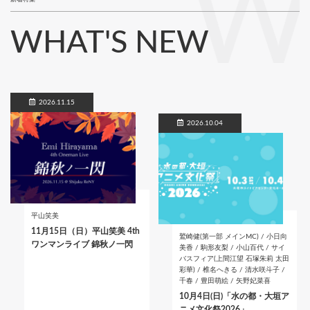
W
WHAT'S NEW
2026.11.15
2026.10.04
平山笑美
11月15日（日）平山笑美 4th
鷲崎健(第一部 メインMC) / 小日向
ワンマンライブ 錦秋ノ一閃
美香 / 駒形友梨 / 小山百代 / サイ
バスフィア(上間江望 石塚朱莉 太田
彩華) / 椎名へきる / 清水咲斗子 /
千春 / 豊田萌絵 / 矢野妃菜喜
10月4日(日)「水の都・大垣ア
ニメ文化祭2026」