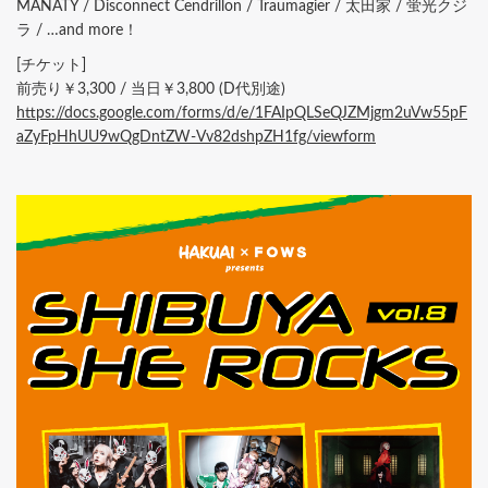
MANATY / Disconnect Cendrillon / Traumagier / 太田家 / 蛍光クジ
ラ / …and more！
[チケット]
前売り￥3,300 / 当日￥3,800 (D代別途)
https://docs.google.com/forms/d/e/1FAIpQLSeQJZMjgm2uVw55pF
aZyFpHhUU9wQgDntZW-Vv82dshpZH1fg/viewform