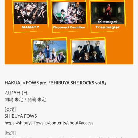
HAKUAI × FOWS pre.『SHIBUYA SHE ROCKS vol.8』
7月19日 (日)
開場 未定 / 開演 未定
[会場]
SHIBUYA FOWS
https://shibuya-fows.jp/contents/about#access
[出演]