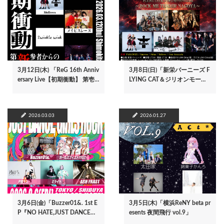
3月12日(木) 「ReG 16th Anniv
3月8日(日)「新栄バーニーズ F
ersary Live【初期衝動】 第壱…
LYING CAT＆ジリオンモー…
2026.03.03
2026.01.27
3月6日(金)「Buzzer01&. 1st E
3月5日(木)「横浜ReNY beta pr
P『NO HATE,JUST DANCE…
esents 夜間飛行 vol.9」