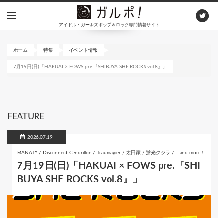
メ
イ
アイドル・ガールズポップ＆ロック専門情報サイト
ン
コ
ン
ホーム
特集
イベント情報
テ
7月19日(日)「HAKUAI × FOWS pre.『SHIBUYA SHE ROCKS vol.8』」
ン
ツ
に
移
動
FEATURE
2026.07.19
MANATY / Disconnect Cendrillon / Traumagier / 太田家 / 蛍光クジラ / …and more！
7月19日(日)「HAKUAI × FOWS pre.『SHI
BUYA SHE ROCKS vol.8』」