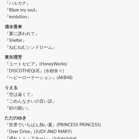
『ハルカナ』
『Blaze my soul』
『evolution』
清水香来
『夏に誘われて』
『Shelter』
『ねむねむシンドローム』
東矢理芳
『ユートセピア』(HoneyWorks)
『DISCOTHEQUE』(水樹奈々)
『ヘビーローテーション』(AKB48)
りえる
『空は遠くて』
『ごめんなさいの言い訳』
『砂の願い』
ただのゆき
『世界でいちばん熱い夏』(PRINCESS PRINCESS)
『Over Drive』(JUDY AND MARY)
『盛れ！ミ・アモーレ』(Juice=Juice)