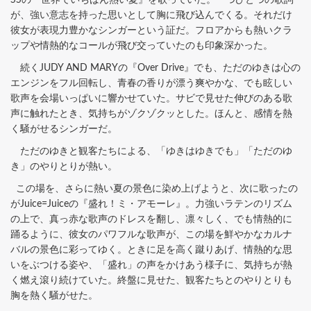
SSの『世界でいちばん熱い夏』を歌っていた。一つひとつの歌詞
が、強い意志を持った思いとして胸に飛び込んでくる。それだけ
彼女が表現力豊かなシンガーという証だ。フロアからも熱いクラ
ップや情熱的なコールが飛び交っていたのも印象深かった。
続くJUDY AND MARYの『Over Drive』でも、ただのゆきは心の
エンジンをフル回転し、青春の香りが漂う爽やかな、でも眩しい
歌声を会場いっぱいに響かせていた。サビで見せた伸びのある歌
声に触れたとき、気持ちがゾクゾクッとした。ほんと、感情を熱
く騒がせるシンガーだ。
ただのゆきと観客たちによる、「ゆきはゆきでも」「ただのゆ
き」のやりとりが熱い。
この場を、さらに熱い夏の景色に染め上げようと、次に歌ったの
がJuice=Juiceの『盛れ！ミ・アモーレ』。力強いラテンのリズム
の上で、真っ赤な歌声のドレスを翻し、凛々しく、でも情熱的に
踊るように、彼女のパワフルな歌声が、この場を鮮やかなカルナ
バルの景色に彩ってゆく。ときに足を高く蹴りあげ、情熱的な思
いをぶつける姿や、「盛れ」の声をかけあう様子に、気持ちが熱
く燃え滾り続けていた。終盤に見せた、観客たちとのやりとりも
胸を熱く騒がせた。