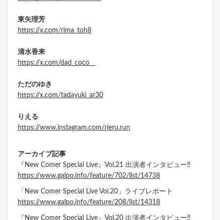
東矢理芳
https://x.com/rima_toh8
清水香来
https://x.com/dad_coco__
ただのゆき
https://x.com/tadayuki_ar30
りえる
https://www.instagram.com/rieru.run
アーカイブ記事
『New Comer Special Live』Vol.21 出演者インタビュー‼
https://www.galpo.info/feature/702/list/14738
「New Comer Special Live Vol.20」ライブレポート
https://www.galpo.info/feature/208/list/14318
『New Comer Special Live』Vol.20 出演者インタビュー‼