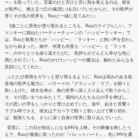
ー』を歌っていた。言葉のひと言ひと言に熱を覚えるのは、彼女
が歌声に、燃え立つ己の魂(思い)を注いでいたからだ。その歌声が
導くその先の世界を、Ruuと一緒に見てみたい。
1曲ごとに景色が塗り変わるところも、Ruuのライブらしい。フ
ァンキーに跳ねたパーティーチューンの『ハッピーラッキー』で
は、Ruuと観客たちが「ハッピー」「ラッキー」と熱い声を交わし
ながら始まった。曲中、何度も何度も「ハッピー」と「ラッキ
ー」のやりとりを繰り返すたびに、気持ちがどんどん幸せな色に
満たされていく。Ruuのかけたハッピーの魔法は、触れたみんなを
笑顔にしてくれた。
ふたたび表情をガラッと塗り替えるように、Ruuは深みのある低
音域の歌声も魅力に、バラードの『クラシック・ラブ』を朗々と
歌い上げた。彼女自身が、曲の世界へ深く入り込んで歌うからこ
そ、その思いをつかみたくて、場内の人たちも心の手を伸ばし、
その思いの雫をしっかりと受け止めていた。途中、起きた音響ト
ラブル時でさえ、彼女はアカペラで朗々と歌い上げて乗り切れ
ば、観客たちを、さらに深く自身の世界に取り込んでいった。
背景に、この日が初出しになるMVを上映。その映像を映したう
えで、Ruuが最後に歌ったのが『パレットハート』。先にMVを通