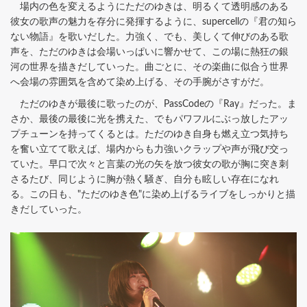
場内の色を変えるようにただのゆきは、明るくて透明感のある
彼女の歌声の魅力を存分に発揮するように、supercellの『君の知ら
ない物語』を歌いだした。力強く、でも、美しくて伸びのある歌
声を、ただのゆきは会場いっぱいに響かせて、この場に熱狂の銀
河の世界を描きだしていった。曲ごとに、その楽曲に似合う世界
へ会場の雰囲気を含めて染め上げる、その手腕がさすがだ。
ただのゆきが最後に歌ったのが、PassCodeの『Ray』だった。ま
さか、最後の最後に光を携えた、でもパワフルにぶっ放したアッ
プチューンを持ってくるとは。ただのゆき自身も燃え立つ気持ち
を奮い立てて歌えば、場内からも力強いクラップや声が飛び交っ
ていた。早口で次々と言葉の光の矢を放つ彼女の歌が胸に突き刺
さるたび、同じように胸が熱く騒ぎ、自分も眩しい存在になれ
る。この日も、"ただのゆき色"に染め上げるライブをしっかりと描
きだしていった。