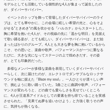
モデルとしても活動している個性的な4人が集まって誕生したの
が、ダイバーサバイバー。
イベントのトップを飾って登場したダイバーサバイバーのライ
ブは、とても華やかに、この会場に眩しい希望の光と、心をそよ
がせる“ときめき"の風を吹かせる『ハルカナ』からスタートした。
胸に希望を抱いた4人が、その視線の先に「遥かな明日」を見据え
て歌い踊る姿が、とても眩しい。ダイバーサバイバーは、まだ始
まったばかりのグループ。4人とも大きな夢を胸に抱いているから
こそ、その思いと、楽曲や歌声、パフォーマンスが一つに重なる
たびに、大きな光になってステージの上で煌めきだす。その姿
が、とても印象的だった。
多様なメンバーが多様な楽曲を表現していくダイバーサバイバ
ーらしく、次に届けたのが、エレクトロでダンサブルなロックサ
ウンドを軸に据えた『Blaze my soul』。一人ひとりが凛々しい声
で、挑むように歌い踊っていた。1曲ごとに曲調や歌声、パフォー
マンスが変わろうと、どの曲でも愛らしさを見せていくところ
に、4人が王道系アイドルとしての要素を持ち得ていることを実感
させられた。「見果てぬ夢を追いかけよう」と力強く歌うその声
に、気持ちが熱くなる。