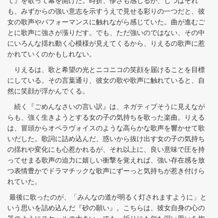
て』を歌って幕を開けた。時折、儚さも感じるが、じつはそれ
も、みずからの強い意志を示すうえで見せる彩りの一つだと、彼
女の歌声やパフォーマンスに触れながら感じていた。曲が進むご
とに歌声に強さが漲りだす。でも、ただ強いのではない、その中
にいろんな揺れ動く心模様が見えてくるから、りえるの歌声に惹
かれていくのかもしれない。
りえるは、歌と希望の光とニコニコの笑顔を届けることを目標
にしている。その言葉通り、彼女の歌や歌声に触れていると、自
然に笑顔が浮かんでくる。
続く『ごめんなさいの言い訳』は、ネガティブそうに見えなが
らも、強く生きようとする女の子の気持ちを歌った楽曲。りえる
は、冒頭からオペラヴォイスのような高らかな歌声を響かせて歌
いだした。歌詞に詰め込んだ、惑いから抜け出す女の子の気持ち
の揺れや変化にも心惹かれるが、それ以上に、良い意味で圧を持
ってせまる歌声の迫力に嬉しい衝撃を覚えれば、強い存在感を放
つ表情豊かでドラマチックな歌声にずーっと気持ちが惹き付けら
れていた。
最後に歌ったのが、「みんなの道が明るく灯されますように」と
いう思いを詰め込んだ『砂の願い』。こちらは、彼女自身の心の