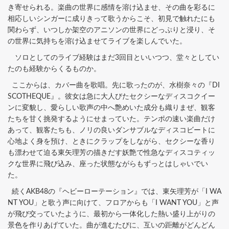
き寄せられる。楽曲の世界に感情を溶け込ませ、その曲を彩るに
相応しいシンガーに成りきって歌うからこそ、初見で触れたにも
関わらず、いつしか架空のアニソンの世界にどっぷりと浸り、そ
の世界に気持ちを溶け込ませてライブを楽しんでいた。
ソロとしてのライブ経験はまだ3回目といいつつ、堂々としてい
たのも経験からくるものか。
ここからは、カバー曲を歌唱。先に歌ったのが、水樹奈々の『DI
SCOTHEQUE』。彼女は急に大人びたセクシーなディスコクイー
ンに変貌し、愛らしい歌声の中へ艶めいた成分も織りまぜ、観客
たちを甘く挑発するようにせまっていた。テンポの速い楽曲だけ
あって、観客たちも、ノリの良いダンサブルなディスコビートに
心地よく身を預け、ときにクラップをしながら、セクシーな香り
も漂わせて迫る東矢理芳の描きだす妖艶で性急なディスコティッ
クな世界に飛び込み、座った状態ながらもずっとはしゃいでい
た。
続くAKB48の『ヘビーローテーション』では、東矢理芳が「I WA
NT YOU」と歌う声に向けて、フロアからも「I WANT YOU」と声
が飛び交っていたように、最初から一体化した熱い盛り上がりの
景色を作りあげていた。曲が進むたびに、互いの距離がどんどん