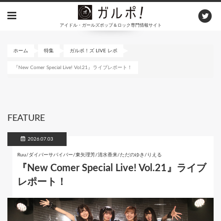
メ
イ
アイドル・ガールズポップ＆ロック専門情報サイト
ン
コ
ン
ホーム
特集
ガルポ！ズ LIVE レポ
テ
『New Comer Special Live! Vol.21』ライブレポート！
ン
ツ
に
移
動
FEATURE
2026.07.03
Ruu/ダイバーサバイバー/東矢理芳/清水香来/ただのゆき/りえる
『New Comer Special Live! Vol.21』ライブ
レポート！