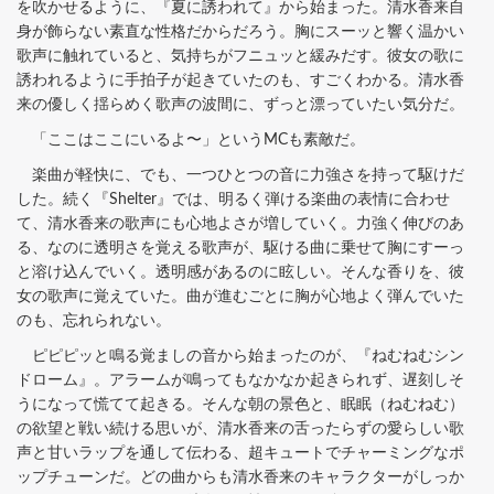
を吹かせるように、『夏に誘われて』から始まった。清水香来自
身が飾らない素直な性格だからだろう。胸にスーッと響く温かい
歌声に触れていると、気持ちがフニュッと緩みだす。彼女の歌に
誘われるように手拍子が起きていたのも、すごくわかる。清水香
来の優しく揺らめく歌声の波間に、ずっと漂っていたい気分だ。
「ここはここにいるよ〜」というMCも素敵だ。
楽曲が軽快に、でも、一つひとつの音に力強さを持って駆けだ
した。続く『Shelter』では、明るく弾ける楽曲の表情に合わせ
て、清水香来の歌声にも心地よさが増していく。力強く伸びのあ
る、なのに透明さを覚える歌声が、駆ける曲に乗せて胸にすーっ
と溶け込んでいく。透明感があるのに眩しい。そんな香りを、彼
女の歌声に覚えていた。曲が進むごとに胸が心地よく弾んでいた
のも、忘れられない。
ピピピッと鳴る覚ましの音から始まったのが、『ねむねむシン
ドローム』。アラームが鳴ってもなかなか起きられず、遅刻しそ
うになって慌てて起きる。そんな朝の景色と、眠眠（ねむねむ）
の欲望と戦い続ける思いが、清水香来の舌ったらずの愛らしい歌
声と甘いラップを通して伝わる、超キュートでチャーミングなポ
ップチューンだ。どの曲からも清水香来のキャラクターがしっか