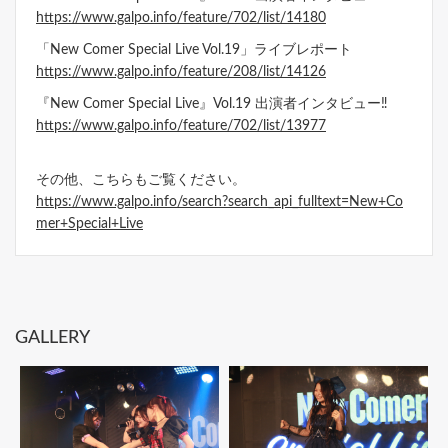
https://www.galpo.info/feature/702/list/14180
「New Comer Special Live Vol.19」ライブレポート
https://www.galpo.info/feature/208/list/14126
『New Comer Special Live』Vol.19 出演者インタビュー‼
https://www.galpo.info/feature/702/list/13977
その他、こちらもご覧ください。
https://www.galpo.info/search?search_api_fulltext=New+Co
mer+Special+Live
GALLERY