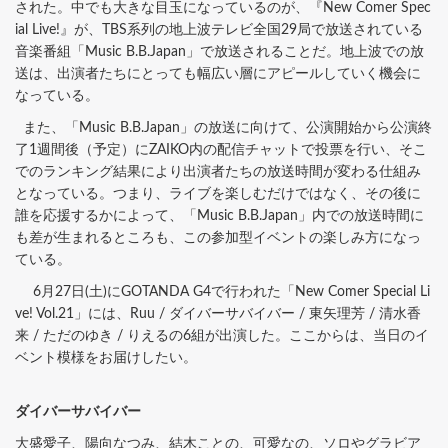
された。中でも大きな目玉になっているのが、『New Comer Spec
ial Live!』が、TBS系列の地上波テレビ全国29局で放送されている
音楽番組「Music B.B.Japan」で放送されることだ。地上波での放
送は、出演者たちにとっても幅広い層にアピールしていく機会に
なっている。
また、「Music B.B.Japan」の放送に向けて、公演開始から公演終
了1週間後（予定）にZAIKO内の配信チャットで投票を行い、そこ
でのランキング結果により出演者たちの放送時間が変わる仕組み
となっている。つまり、ライブを楽しむだけではなく、その後に
誰を応援するかによって、「Music B.B.Japan」内での放送時間に
も差が生まれるところも、この参加型イベントの楽しみ方になっ
ている。
6月27日(土)にGOTANDA G4で行われた「New Comer Special Li
ve! Vol.21」には、Ruu / ダイバーサバイバー / 東矢理芳 / 清水香
来 / ただのゆき / りえるの6組が出演した。ここからは、当日のイ
ベント模様をお届けしたい。
ダイバーサバイバー
大盛愛子、陽向なつみ、結木ことの、可愛なの、ソロやグラビア