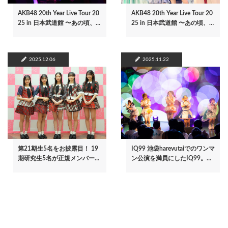
AKB48 20th Year Live Tour 20
AKB48 20th Year Live Tour 20
25 in 日本武道館 〜あの頃、…
25 in 日本武道館 〜あの頃、…
2025.12.06
2025.11.22
第21期生5名をお披露目！ 19
IQ99 池袋harevutaiでのワンマ
期研究生5名が正規メンバー…
ン公演を満員にしたIQ99。…