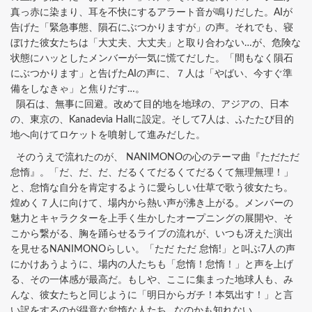
真っ赤に染まり、耳を不快にするアラート音が鳴りだした。AIが
告げた「緊急事態、隕石にぶつかりますが」の声。それでも、寝
ぼけた彼女たちは「大丈夫、大丈夫」と取り合わない…が、危険な
状態にハッとしたメンバーが一気に慌てだした。「間もなく隕石
にぶつかります」と告げたAIの声に、７人は「やばい、今すぐ準
備をしなきゃ」と焦りだす…。
隕石は、無事に回避。改めて目的地を地球の、アジアの、日本
の、東京の、Kanadevia Hallに設定。そして7人は、ふたたび目的
地へ向けてロケットを噴射して進みだした。
そのうえで流れたのが、 NANIMONOの心のテーマ曲『ただただ
怠惰』。「だ、だ、だ、だるくてだるくてだるくて無理無理！」
と、怠惰な自分を肯定するように愛らしい仕草で歌う彼女たち。
煌めく７人に向けて、場内から熱い声が沸き上がる。メンバーの
魅力とキャラクターを上手く生かしたオープニングの展開や、そ
こから繋がる、胸を踊らせるライブの流れが、いつも冴えた演出
を見せるNANIMONOらしい。「ただ ただ 怠惰!」と叫ぶ7人の声
にかけあうように、場内の人たちも「怠惰！怠惰！」と声を上げ
る、その一体感が最高だ。もしや、ここに集まった地球人も、み
んな、彼女たちと同じように「明日からガチ！本気出す！」と言
い訳をするのが得意な怠惰な人たち…なのかも知れない。