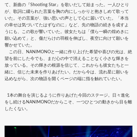
て、新曲の『Shooting Star』を歌いだして始まった。一人ひとり
が、歌詞に綴られた言葉を胸の内にしっかりと抱きしめて歌って
いた。その言葉が、強い思いの声として心に届いていた。「本当
の幸せは気づいてたはずなのに」など、先の物語の続きを成すよ
うにも、この歌が響いていた。彼女たちは「僕ら一瞬の煌めきに
願い込めて」と、傷だらけの羽根を伸ばし、夜空に向けて願いを
響かせていた。
この日、NANIMONOと一緒に作り上げた希望や喜びの光は、絶
望を前にした今でも、まだ心の中で消えることなく小さな輝きを
放っている。その輝きの根源を信じて、これからも彼女たちと一
緒に、信じた未来を作りあげたい。だから今は、流れ星に願いを
込めながら、次の物語を開くページの端に指を触れていたい。
1本の舞台を演じるように作りあげた今回のステージ。日々進化
をし続けるNANIMONOだからこそ、一つひとつの動きから目を離
したくない。