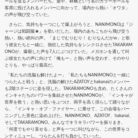
ールを送るメンバーたち。途中、林檎という名のカラーボールを
客席に投げ入れるメンバーに向かって、場内から熱い「オワタ」
の声が飛び交っていた。
さらに、気持ちを一つにして爆上がろうと、NANIMONOは『ジ
ャージは戦闘服★』を歌いだした。場内のあちこちから飛び交う
熱い、熱い絶叫の声。「まじでむりむり！ むりなんだがw」と歌
う彼女たちと一緒に、熱狂した気持ちをシンクロさせたTAKARAM
ONOが、爆裂した声を7人にぶつけていた。メガホンを通して叫
ぶ彼女たちの声に向けて「俺もー」と熱い声を交わす、そのやり
とりも、やっぱり最高だ。
「私たちの洗脳も解けたよー」「私たちもNANIMONOと一緒に
つらたんと戦う」と、洗脳の解けたAZATOYとhakanaiのメンバー
も2階ステージに姿を現した。TAKARAMONOも含め、たくさんの
インキャたちのパワーを集結させたNANIMONOが、「インキャが
世界を救う」と熱い思いをぶつけ、両手を高く揺らして踊りなが
ら、『インキャ・オブ・ファイヤー』に乗せて、この会場をバー
ニングした景色に染め上げた。NANIMONO、AZATOY、hakanai、
そしてTAKARAMONO。みんなでキラキラパワーを振りまき、
「何度でもやり直せる」と声を一つに叫びながら、この世界をコ
ンティニューし、つらたんを打ち負かしていった。