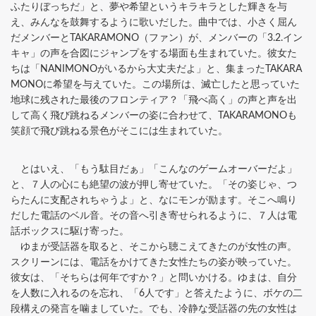
ふたりぼっちだ」と、夢や希望というキラキラとした輝きを与
え、みんなを鼓舞するように歌いだした。曲中では、小さく屈ん
だメンバーとTAKARAMONO（ファン）が、メンバーの「3.2.イン
キャ」の声を合図にジャンプをする場面も生まれていた。彼女た
ちは「NANIMONOがいるから大丈夫だよ」と、集まったTAKARA
MONOに希望を与えていた。この場所は、滅亡したと思っていた
地球に残された最後のフロンティア？「飛べ高く」の声と声を出
して高く飛び跳ねるメンバーの姿に合わせて、TAKARAMONOも
笑顔で飛び跳ねる景色がそこには生まれていた。
とはいえ、「もう駄目だぁ」「こんなのゲームオーバーだよ」
と、７人の心にも絶望の波が押し寄せていた。「その姿じゃ、つ
らたんに支配されちゃうよ」と、なにモンが励ます。そこへ鳴り
だした電話のベル音。その音へ引き寄せられるように、７人は電
話ボックスに駆け寄った。
ゆまが受話器を取ると、そこから聴こえてきたのが女性の声。
スクリーンには、電話をかけてきた女性たちの姿が映っていた。
彼女は、「そちらは何年ですか？」と問いかける。ゆまは、自分
を人数に入れるのを忘れ、「6人です」と答えたように、ボケの二
段構えの発言を噛ましていた。でも、冷静な受話器の先の女性は