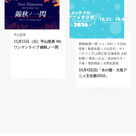
平山笑美
11月15日（日）平山笑美 4th
鷲崎健(第一部 メインMC) / 小日向
ワンマンライブ 錦秋ノ一閃
美香 / 駒形友梨 / 小山百代 / サイ
バスフィア(上間江望 石塚朱莉 太田
彩華) / 椎名へきる / 清水咲斗子 /
千春 / 豊田萌絵 / 矢野妃菜喜
10月4日(日)「水の都・大垣ア
ニメ文化祭2026」