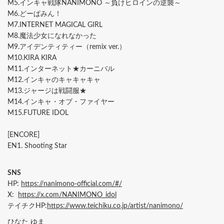
M5.インキャ戦隊NANIMONO ～負けヒロインの逆襲～
M6.どーぱみん！
M7.INTERNET MAGICAL GIRL
M8.魔法少女になれなかった
M9.アイデンティティー（remix ver.）
M10.KIRA KIRA
M11.インターネット★カーニバル
M12.インキャのキャキャキャ
M13.ジャージは戦闘服★
M14.インキャ・オブ・ファイヤー
M15.FUTURE IDOL
[ENCORE]
EN1. Shooting Star
SNS
HP:
https://nanimono-official.com/#/
X:
https://x.com/NANIMONO_idol
テイチクHP:
https://www.teichiku.co.jp/artist/nanimono/
ひなた ゆま