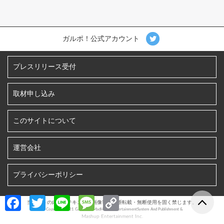
ガルポ！公式アカウント
プレスリリース受付
取材申し込み
このサイトについて
運営会社
プライバシーポリシー
Fa
T
Li
M
C
当サイトの内容、テキスト、画像等の無断転載・無断使用を固く禁じます。
©︎ Copyright 2021 GALPO! / MadHoneyEntertainmentSystem And Publishment &
ce
w
n
es
o
Mashup Entertainment Inc.