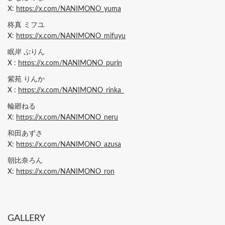
X:
https://x.com/NANIMONO_yuma
柊真 ミフユ
X:
https://x.com/NANIMONO_mifuyu
眠岸 ぷりん
X :
https://x.com/NANIMONO_purin
紫苑 りんか
X :
https://x.com/NANIMONO_rinka_
輪廻ねる
X:
https://x.com/NANIMONO_neru
和田あずさ
X:
https://x.com/NANIMONO_azusa
朝比奈ろん
X:
https://x.com/NANIMONO_ron
GALLERY