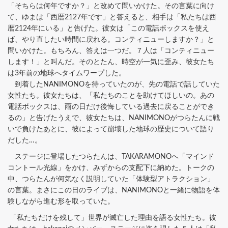
「そちらは何年ですか？」と改めて問いかけた。その言葉に向け
て、ゆまは「西暦2127年です」と答えると、相手は「私たちは西
暦2124年にいる」と告げた。彼女は「この電話ボックスを使え
ば、やり直したい時間に戻れる。コンティニューしますか？」と
問いかけた。もちろん、答えは一つだ。７人は「コンティニュー
します！」と叫んだ。そのとたん、時空が一気に歪み、彼女たち
は3年前の地球へタイムワープした。
到着したNANIMONOを待っていたのが、先の電話で話していた
女性たち。彼女たちは、「私たちのことを助けてほしいの。あの
電話ボックスは、雨の日だけ後悔している過去に戻ることができ
るの」と告げたうえで、彼女たちは、NANIMONOがつらたんに戦
いで負けたあとに、彼によって崩壊した地球の歴史について語り
だした…。
ステージに登場したつらたんは、TAKARAMONOへ「マインド
コントール光線」をかけ、みずからの支配下に納めた。トークの
中、つらたんが何気なく説明していた「体験型アトラクション」
の言葉。まさにこの日のライブは、NANIMONOと一緒に物語を体
験しながら進む形を取っていた。
「私たちだけを残して」世界が滅亡した理由を語る女性たち。彼