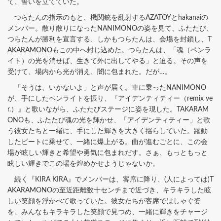
て、誓いを立てていた。
つらたんの指示のもと、機関銃を乱射するAZATOYとhakanaiの
メンバー。散り散りになったNANIMONOの姿を見て、ふたたび、
つらたんが勝利を宣言する、しかもつらたんは、会場を封鎖し、T
AKARAMONOもこの中へ封じ込めた。つらたんは、「魂（ペンラ
イト）の光を消せば、生きて外に出してやる」と迫る。その声を
受けて、場内から光が消え、闇に包まれた。だが…。
「そうは、いかないよ」と声が届く。車に乗ったNANIMONO
が、手にしたペンライトを振り、『アイデンティティー（remix ve
r.）』と歌いながら、ふたたびステージに姿を現した。TAKARAM
ONOも、ふたたび魂の光を輝かせ、「アイデンティティー」と歌
う彼女たちと一緒に、手にした輝きを大きく揺らしていた。躍動
したビートに乗せて、一緒に爆上がる。曲が進むごとに、この会
場が眩しい輝きと希望や勇気に包まれだす。さぁ、もっともっと
眩しい輝きでこの場を煌めかせようじゃないか。
続く『KIRA KIRA』でメンバーは、客席に降り、(人によっては)T
AKARAMONOの至近距離数十センチまで近づき、キラキラした眩
しい笑顔を浮かべて歌っていた。彼女たちが客席ではしゃぐ姿
を、みんなもキラキラした笑顔で見つめ、一緒に輝きをチャージ