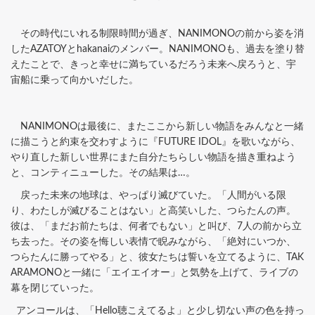
その時代にいれる制限時間が過ぎ、NANIMONOの前から姿を消
したAZATOYとhakanaiのメンバー。NANIMONOも、過去を塗り替
えたことで、きっと幸せに満ちているだろう未来へ戻ろうと、宇
宙船に乗って向かいだした。
NANIMONOは最後に、またここから新しい物語をみんなと一緒
に描こうと約束を交わすように『FUTURE IDOL』を歌いながら、
やり直した新しい世界にまた自分たちらしい物語を描き重ねよう
と、コンティニューした。その結果は…。
戻った未来の地球は、やっぱり滅びていた。「人間がいる限
り、わたしが滅びることはない」と高笑いした、つらたんの声。
彼は、「まだお前たちは、何者でもない」と叫び、7人の前から立
ち去った。その姿を悔しい表情で睨みながら、「絶対にいつか、
つらたんに勝ってやる」と、彼女たちは誓いを立てるように、TAK
ARAMONOと一緒に「エイエイオー」と気勢を上げて、ライブの
幕を閉じていった。
アンコールは、「Hello聴こえてるよ」と少し切ない声の色を持っ