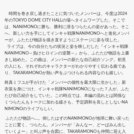
時間を巻き戻し過ぎたことに気づいたメンバーは、今度は2024
年のTOKYO DOME CITY HALLの場へタイムワープした。そこで
は、NANIMONOに勝ち、勝利に浸るつらたんの姿があった。そこ
へ、新しい力を手にしてインキャ戦隊NANIMONOへと進化メンバ
ーが、ふたたび物語を描き直すようにステージに姿を現した。
ライブは、今の自分たちの状況と姿を映しだした『インキャ戦隊
NANIMONO～負けヒロインの逆襲～』から、ふたたび物語を上書
きし始めた。この曲は、メンバーの新たな自己紹介ソング。初見
の人にも、それぞれのキャラクターがわかりやすく伝わる曲であ
り、TAKARAMONOが熱い声をぶつけられる内容なのも嬉しい。
柊真ミフユが手がけた「メンバーの個性を最大限に生かした」新
衣装を身につけ、インキャ戦隊NANIMONOになった７人が、ふた
たび自己紹介をしていた。この時点では、本編の流れとは関係な
くつらたんもトークに加わる緩さも、予定調和を良しとしないNA
NIMONOのライブらしい。
ふたたび物語へ…。倒したはずのNANIMONOが地球に舞い戻った
ことに驚く、つらたん。メンバーが「みんなー、どーぱみん出し
ていくよー」と叫ぶ声を合図に、TAKARAMONOも仲間に迎え入