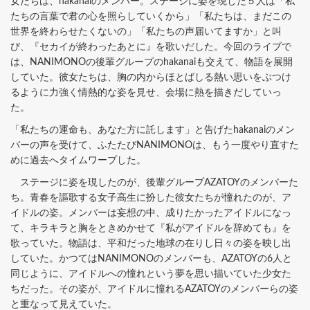
女たちは、hakanaiのメンバー。ステージに姿を現した５人は「私
たちの言葉で君の心を照らしていくから」「私たちは、まだこの
世界を終わらせたくないの」「私たちの声届いてますか」と叫
び、『セカイが終わったあとに』を歌いだした。今回のライブで
は、NANIMONOの後輩グループのhakanaiも交えて、物語を展開
していた。彼女たちは、胸の内からほとばしる熱い思いをぶつけ
るように力強く情熱的な姿を見せ、会場に熱を描きだしていっ
た。
「私たちの運命も、あなた方に託します」と告げたhakanaiのメン
バーの声を受けて、ふたたびNANIMONOは、もう一度やり直すた
めに過去へタイムワープした。
ステージに姿を現したのが、後輩グループAZATOYのメンバーた
ち。青春を謳歌する女子高生に扮した彼女たちが憧れたのが、ア
イドルの姿。メンバーは妄想の中、成りたかったアイドルになっ
て、キラキラと胸をときめかせて『私がアイドルを辞めても』を
歌っていた。物語は、平和だった地球の在りし日々の姿を映し出
していた。かつてはNANIMONOのメンバーも、AZATOYの6人と
同じように、アイドルへの憧れという夢を思い描いていた少女た
ちだった。その姿が、アイドルに憧れるAZATOYのメンバーらの姿
と重なって見えていた。