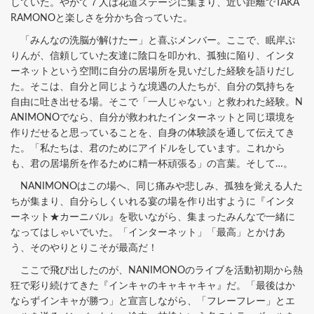
していた。やがて７人は花道ステージに集まり、近い距離でTAKA
RAMONOと楽しさを分かち合っていた。
「みんなの洗脳が解けたー」と喜ぶメンバー。ここで、眠岸ぷ
りんが、信頼していた友達に陰口を叩かれ、孤独に陥り、インタ
ーネットという空間に自分の居場所を見いだした経験を語りだし
た。そこは、自分と同じような境遇の人たちが、自分の気持ちを
自由に吐き出せる場。そこで「一人じゃない」と救われた経験。N
ANIMONOでなら、自分が救われたインターネットと同じ環境を
作りだせると思っていることを、自身の体験談を通して伝えてき
た。「私たちは、君のためにアイドルをしています。これから
も、君の居場所を作るために精一杯頑張る」の言葉。そして…。
NANIMONOはこの場へ、同じ痛みや悲しみ、孤独を覚える人た
ちが集まり、自分らしくいれる宴の場を作り出すように『インタ
ーネット★カーニバル』を歌いながら、集まったみんなで一緒に
なってはしゃいでいた。「インターネット」「最高」とかけあ
う、そのやりとりこそが最高だ！
ここで飛び出したのが、NANIMONOのライブを活動初期から熱
狂で彩り続けてきた『インキャのキャキャキャ』だ。「最後はか
ならずインキャが勝つ」と宣言しながら、「フレーフレー」とエ