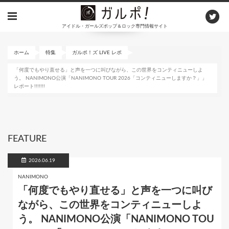
メ
イ
アイドル・ガールズポップ＆ロック専門情報サイト
ン
コ
ン
ホーム
特集
ガルポ！ズ LIVE レポ
テ
「何度でもやり直せる」と声を一つに叫びながら、この世界をコンティニューしよ
ン
う。 NANIMONO公演「NANIMONO TOUR 2026「コンティニューしますか？」」
ツ
レポート!!!!!!!
に
移
動
FEATURE
2026.06.19
NANIMONO
「何度でもやり直せる」と声を一つに叫び
ながら、この世界をコンティニューしよ
う。 NANIMONO公演「NANIMONO TOU