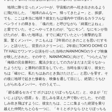
地球に降り立ったメンバーが、宇宙船の外へ吐き出されるよう
に飛び出した。「地球のみんなー、帰ってきたよー」と、挨拶。
でも、ここは本当に地球？彼女たちは場内中で揺れるカラフルな
ペンライトの輝きを、「魂の光」と呼びながら「綺麗だよねぇ」
と愛でていた。そこへやってきたのが、"なにモン"。なにモンが告
げたのが、着いた地球は、すでに滅びていたという衝撃的な言
葉。驚くメンバー、ナニもんは「2年前のときのことを思いだすモ
ン」と語りだし、背景のスクリーンに、2年前にTOKYO DOME CI
TY HALLでワンマン公演を行った当時のNANIMONOのライブ映像
が映しだされた。その中で、NANIMONOに向けて、"つらたん"が
「俺様の完全勝利だ。魔法少女としての力がまだまだ足りなかっ
たようだな」と勝利の宣言をしていた。当時を振り返り、彼女た
ちは「確かに、私たちはあのとき負けたけど…」と思いを零す。そ
の後に地球で起きた惨劇を、映像を通して目にし、絶望にうちひ
しがられるメンバー。そのうえで…。
「廻る廻るセカイで ボクはひとりぼっちなんだ」と、ゆまが『だ
いじょばない惑星』を、悲しみを湛えた声で歌いだした。その悲
しみ吹き飛ばすように、彼女たちは、ここに集まった絶望を乗り
越えた仲間たちと心を一つに、「キミとボクなら ひとりぼっちも