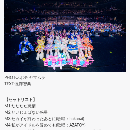
PHOTO:ポテ ヤマムラ
TEXT:長澤智典
【セットリスト】
M1.ただただ怠惰
M2.だいじょばない惑星
M3.セカイが終わったあとに(歌唱：hakanai)
M4.私がアイドルを辞めても(歌唱：AZATOY)