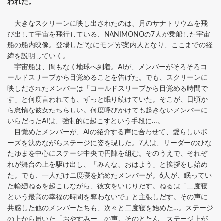
われた。
大きなスクリーンに映し出されたのは、月のサナトリウムを飛
び出して宇宙を飛行している、NANIMONOの7人が乗船した宇宙
船の船内映像。登場した"なにモン"が案内人となり、ここまでの経
緯を説明していく。
宇宙船は、間もなく地球へ到着。AIが、メンバーがそろそろコ
ールドスリープから目覚めることを告げた。でも、スクリーンに
映しだされたメンバーは「コールドスリープから目覚める時間で
す」と何度言われても、ずっと眠り続けていた。そこが、日頃か
ら怠惰な彼女たちらしい。何度呼びかけても起きないメンバーに
いらだったAIは、強制的に起こすという手段に…。
目覚めたメンバーが、AIの紹介する声に合わせて、愛らしいポ
ーズを決めながらステージに姿を現した。7人は、リーダーのひな
たゆまを中心にステージ中央で円陣を組む。そのうえで、それぞ
れが舞台の上を駆け出し、「みんな、おはよう」と挨拶をし始め
た。でも、一人だけ二度寝を始めたメンバーが。6人が、眠ってい
た輪廻ねるを起こしながら、彼女をいじりだす。ねるは「二度寝
という最高の幸福の時間を奪わないで」と主張しだす。その声に
共感した他のメンバーたちも、次々と二度寝を始めた…。ステージ
の上から届いた「おやすみー」の声。そのとたん、ステージ上が