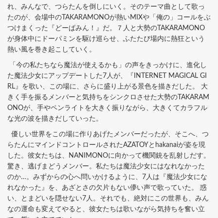
れ、みんなで、つらたんを倒しにいく。そのテーマ曲として歌っ
たのが、会場中のTAKARAMONOが熱いMIXや「俺の」コールをぶ
つけまくった『どーぱみん！』だ。７人と大勢のTAKARAMONO
が身体中にドーパミンを駆け巡らせ、ふたたび場内に熱狂という
熱い風を巻き起こしていく。
「今の私たちなら魔法が使えるかも」の声をきっかけに、進化し
た魔法少女にアップデートした7人が、『INTERNET MAGICAL GI
RL』を歌い、この場に、さらに盛り上がる景色を描きだした。 大
きく手を振るメンバーと気持ちをシンクロさせた大勢のTAKARAM
ONOが、手やペンライトを大きく振りながら、大きくてカラフル
な光の波を描きだしていった。
優しい世界をこの場に作りあげたメンバーだったが、そこへ、つ
らたんにマインドコントロールされたAZATOYとhakanaiが姿を現
した。彼女たちは、NANIMONOに向かって機関銃を乱射しだす。
驚き、逃げまどうメンバー。私たちは魔法少女にはなれなかった
のか…。みずからの心へ問いかけるように、7人は『魔法少女にな
れなかった』を、あざとさの欠片もない儚い声で歌っていた。 惑
い、とまどいを隠せない7人。それでも、絶対にこの世界も、みん
なの運命も変えてやると、彼女たちは歌いながら気持ちを奮い立