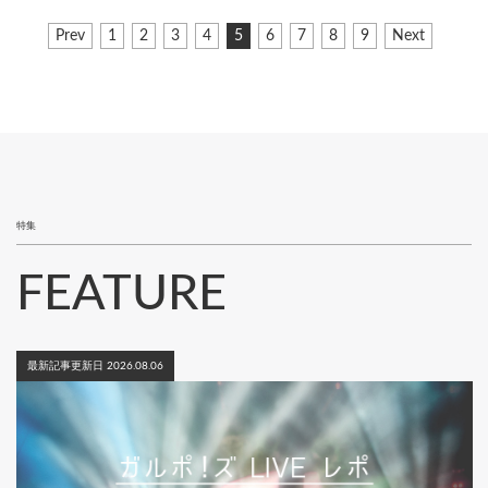
ペ
前
Prev
ペ
1
ペ
2
ペ
3
ペ
4
カ
5
ペ
6
ペ
7
ペ
8
ペ
9
次
Next
ー
ペ
ー
ー
ー
ー
レ
ー
ー
ー
ー
ペ
ジ
ー
ジ
ジ
ジ
ジ
ン
ジ
ジ
ジ
ジ
ー
ジ
ト
ジ
送
ペ
り
ー
ジ
特集
FEATURE
最新記事更新日 2026.08.06