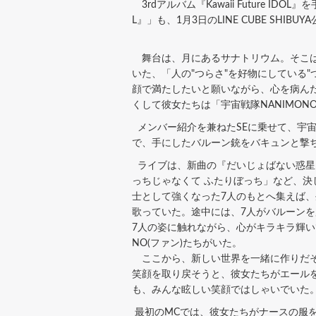
3rdアルバム『Kawaii Future IDOL』
L』」も、1月3日のLINE CUBE SHI
舞台は、月にあるサナトリウム。そこは
いた、「人の"つらさ"を好物にしている
顔で満たしたいと願いながら、心を病ん
くして彼女たちは「宇宙戦隊NANIMO
メンバー紹介を兼ねたSEに乗せて、宇
で、手にしたバルーン銃をバキュンと撃
ライブは、新曲の『だいじょばない惑星
っちじゃなくて ふたりぼっち」など、
士として強くなった7人のもとへ集えば
歌っていた。途中には、7人がバルーンを
7人の姿に触れながら、心がキラキラ輝い
NO(ファン)たちがいた。
ここから、新しい世界を一緒に作りだそう
笑顔を取り戻そうと、彼女たちがエールを
も、みんな眩しい笑顔ではしゃいでいた
最初のMCでは、彼女たちがナースの服を