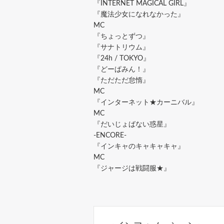
『INTERNET MAGICAL GIRL』
『魔法少女になれなかった』
MC
『ちょっとずつ』
『サナトリウム』
『24h / TOKYO』
『どーぱみん！』
『ただただ怠惰』
MC
『インターネット★カーニバル』
MC
『だいじょばない惑星』
-ENCORE-
『インキャのキャキャキャ』
MC
『ジャージは戦闘服★』