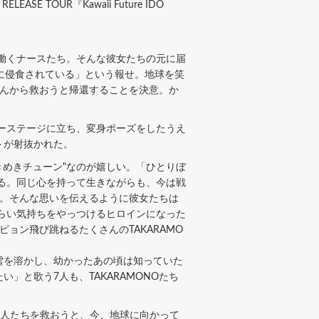
SE TOUR『Kawaii Future IDO
働くナースたち。そんな彼女たちの元に届
"に侵食されている」という報せ。地球を笑
たんから救おうと帰還することを決意。か
ーステージに立ち、変身ポーズをしたうえ
トが射抜かれた。
めきチューン"なのが嬉しい。「ひとりぼ
る。同じ心を持って生きながらも、今は戦
る。そんな思いを伝えるように彼女たちは
つらい気持ちをやっつけるヒロインになった
ョン飛び跳ねるたくさんのTAKARAMO
の雪を溶かし、幼かったあの頃は知っていた
と歌う7人も、TAKARAMONOたち
球人たちを救おうと、今、地球に向かって