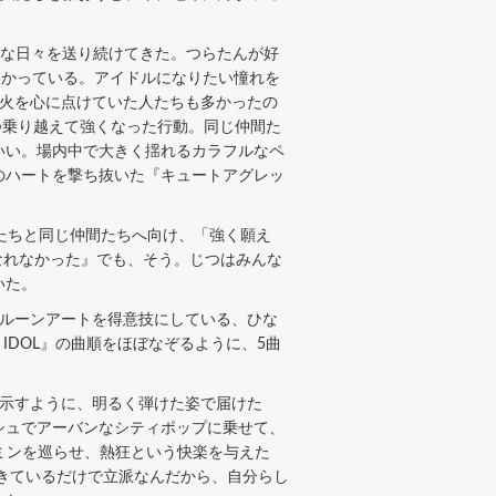
ちな日々を送り続けてきた。つらたんが好
わかっている。アイドルになりたい憧れを
の火を心に点けていた人たちも多かったの
つ乗り越えて強くなった行動。同じ仲間た
いい。場内中で大きく揺れるカラフルなペ
ちのハートを撃ち抜いた『キュートアグレッ
たちと同じ仲間たちへ向け、「強く願え
女になれなかった』でも、そう。じつはみんな
いた。
ルーンアートを得意技にしている、ひな
 IDOL』の曲順をほぼなぞるように、5曲
示すように、明るく弾けた姿で届けた
ッシュでアーバンなシティポップに乗せて、
ーパミンを巡らせ、熱狂という快楽を与えた
きているだけで立派なんだから、自分らし