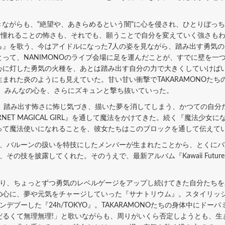
抱きながらも、"絶望や、あきらめるという闇"に心を侵され、ひとりぼっ
そ、憧れることの怖さも、それでも、願うことで自分を変えていく強さも
ら』を歌う、今はアイドルになった7人の姿を見ながら、踏み出す勇気
って、NANIMONOのライブ会場に足を運んだことが、すでに壁を一
心に灯した勇気の火種を、あとは踏み出す自分の力で大きくしていけば
まれた炎のようにも見えていた。甘い甘い衝撃でTAKARAMONOた
で、みんなの心を、さらにズキュンと撃ち抜いていった。
、踏み出す怖さに怖じ気づき、描いた夢を消してしまう、かつての自分
NET MAGICAL GIRL』を通して魔法をかけてきた。続く『魔法少
って魔法使いになれることを、彼女たちはこのブロックを通して伝えて
、バルーンの扱いを特技にしたメンバーが生まれたことから、とくにバ
の技を披露してくれた。そのうえで、最新アルバム『Kawaii Future
り、ちょっとずつ勇気のレベルゲージをアップし続けてきた自分たちを
たちの心に、夢や元気をチャージしていった『サナトリウム』。スタイリ
デブーした『24h/TOKYO』。TAKARAMONOたちの身体中にド
だるくて無理無理!」と歌いながらも、周りがいくら否定しようとも、生