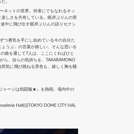
った。
ーネットの世界。何者にでもなれるネッ
と楽しさを共有している。眠岸ぷりんの実
。途中に飛び出す眠岸ぷりんの語りセクシ
ずつ勇気を手にし始めている今の自分た
じょうぶ」の言葉が嬉しい。そんな思いを
この曲を通して7人は、ここにくればひと
ら、自らの気持ちを、TAKARAMONO
が無邪気に飛び跳ねる景色も、嬉しく胸を騒
『ジャージは戦闘服★』を熱唱。場内中の
all(旧TOKYO DOME CITY HAL