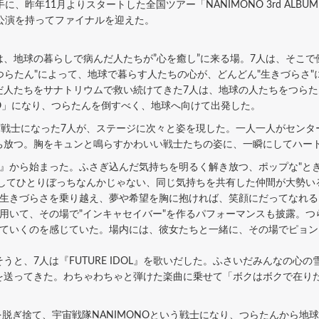
を手に、昨年11月よりスタートした全国ツアー「NANIMONO 3rd ALBUM RELEA
BUYA公演を持ってファイナルを迎えた。
、地球の暮らしで病んだ人たちが”心を癒し”に来る場。7人は、そこで
"つらたん"によって、地球で暮らす人たちの心が、どんどん"生きづらさ
だ人たちをサナトリウムで救い続けてきた7人は、地球の人たちをつら
NO」になり、つらたんを倒すべく、地球へ向けて出発した。
宙戦士になった7人が、ステージに次々と姿を現した。一人一人がセンタ
ち放つ。胸をキュンと鳴らすかわいい戦士たちの姿に、一瞬にしてハー
』から始まった。ふさぎ込んだ気持ちを明るく解き放つ、ポップな"とき
決してひとりぼっちなんかじゃない、同じ気持ちを共有した仲間が大勢い
、生きづらさを乗り越え、夢や希望を胸に抱ければ、笑顔にだってなれ
用いて、その場で"インキャセイバー"を作るパフォーマンスも披露。
ていくのを感じていた。場内には、彼女たちと一緒に、その場でピョンピ
と、7人は『FUTURE IDOL』を歌いだした。ふさいだみんなの心
送ってきた。わちゃわちゃと弾けた楽曲に乗せて「ボクはボクで在りたい」
。
脱ぎ捨て、宇宙戦隊NANIMONOという戦士になり、つらたんから地