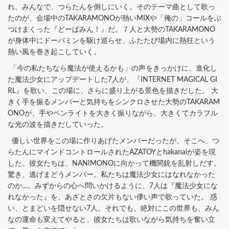
れ、みんなで、つらたんを倒しにいく。そのテーマ曲として歌っ
たのが、会場中のTAKARAMONOが熱いMIXや「俺の」コールをぶ
つけまくった『どーぱみん！』だ。７人と大勢のTAKARAMONO
が身体中にドーパミンを駆け巡らせ、ふたたび場内に熱狂という
熱い風を巻き起こしていく。
「今の私たちなら魔法が使えるかも」の声をきっかけに、進化し
た魔法少女にアップデートした7人が、『INTERNET MAGICAL GI
RL』を歌い、この場に、さらに盛り上がる景色を描きだした。 大
きく手を振るメンバーと気持ちをシンクロさせた大勢のTAKARAM
ONOが、手やペンライトを大きく振りながら、大きくてカラフル
な光の波を描きだしていった。
優しい世界をこの場に作りあげたメンバーだったが、そこへ、つ
らたんにマインドコントロールされたAZATOYとhakanaiが姿を現
した。彼女たちは、NANIMONOに向かって機関銃を乱射しだす。
驚き、逃げまどうメンバー。私たちは魔法少女にはなれなかった
のか…。みずからの心へ問いかけるように、7人は『魔法少女にな
れなかった』を、あざとさの欠片もない儚い声で歌っていた。 惑
い、とまどいを隠せない7人。それでも、絶対にこの世界も、みん
なの運命も変えてやると、彼女たちは歌いながら気持ちを奮い立