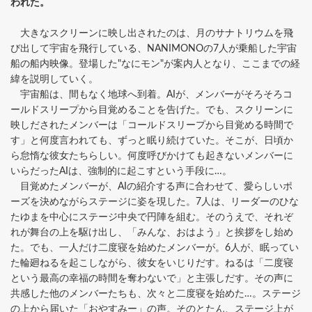
われた。
大きなスクリーンに映し出されたのは、月のサナトリウムを飛
び出して宇宙を飛行している、NANIMONOの7人が乗船した宇宙
船の船内映像。登場した"なにモン"が案内人となり、ここまでの経
緯を説明していく。
宇宙船は、間もなく地球へ到着。AIが、メンバーがそろそろコ
ールドスリープから目覚めることを告げた。でも、スクリーンに
映しだされたメンバーは「コールドスリープから目覚める時間で
す」と何度言われても、ずっと眠り続けていた。そこが、日頃か
ら怠惰な彼女たちらしい。何度呼びかけても起きないメンバーに
いらだったAIは、強制的に起こすという手段に…。
目覚めたメンバーが、AIの紹介する声に合わせて、愛らしいポ
ーズを決めながらステージに姿を現した。7人は、リーダーのひな
たゆまを中心にステージ中央で円陣を組む。そのうえで、それぞ
れが舞台の上を駆け出し、「みんな、おはよう」と挨拶をし始め
た。でも、一人だけ二度寝を始めたメンバーが。6人が、眠ってい
た輪廻ねるを起こしながら、彼女をいじりだす。ねるは「二度寝
という最高の幸福の時間を奪わないで」と主張しだす。その声に
共感した他のメンバーたちも、次々と二度寝を始めた…。ステージ
の上から届いた「おやすみー」の声。そのとたん、ステージ上が