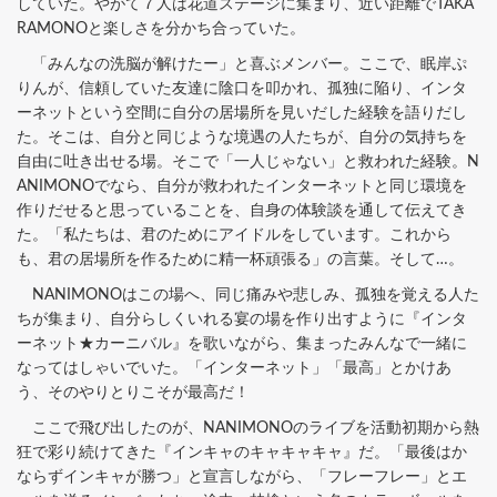
していた。やがて７人は花道ステージに集まり、近い距離でTAKA
RAMONOと楽しさを分かち合っていた。
「みんなの洗脳が解けたー」と喜ぶメンバー。ここで、眠岸ぷ
りんが、信頼していた友達に陰口を叩かれ、孤独に陥り、インタ
ーネットという空間に自分の居場所を見いだした経験を語りだし
た。そこは、自分と同じような境遇の人たちが、自分の気持ちを
自由に吐き出せる場。そこで「一人じゃない」と救われた経験。N
ANIMONOでなら、自分が救われたインターネットと同じ環境を
作りだせると思っていることを、自身の体験談を通して伝えてき
た。「私たちは、君のためにアイドルをしています。これから
も、君の居場所を作るために精一杯頑張る」の言葉。そして…。
NANIMONOはこの場へ、同じ痛みや悲しみ、孤独を覚える人た
ちが集まり、自分らしくいれる宴の場を作り出すように『インタ
ーネット★カーニバル』を歌いながら、集まったみんなで一緒に
なってはしゃいでいた。「インターネット」「最高」とかけあ
う、そのやりとりこそが最高だ！
ここで飛び出したのが、NANIMONOのライブを活動初期から熱
狂で彩り続けてきた『インキャのキャキャキャ』だ。「最後はか
ならずインキャが勝つ」と宣言しながら、「フレーフレー」とエ