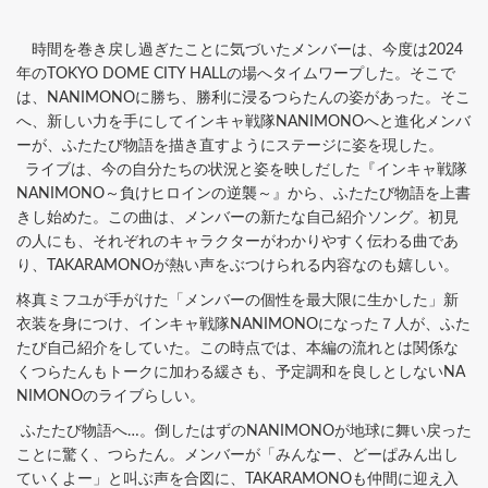
時間を巻き戻し過ぎたことに気づいたメンバーは、今度は2024
年のTOKYO DOME CITY HALLの場へタイムワープした。そこで
は、NANIMONOに勝ち、勝利に浸るつらたんの姿があった。そこ
へ、新しい力を手にしてインキャ戦隊NANIMONOへと進化メンバ
ーが、ふたたび物語を描き直すようにステージに姿を現した。
ライブは、今の自分たちの状況と姿を映しだした『インキャ戦隊
NANIMONO～負けヒロインの逆襲～』から、ふたたび物語を上書
きし始めた。この曲は、メンバーの新たな自己紹介ソング。初見
の人にも、それぞれのキャラクターがわかりやすく伝わる曲であ
り、TAKARAMONOが熱い声をぶつけられる内容なのも嬉しい。
柊真ミフユが手がけた「メンバーの個性を最大限に生かした」新
衣装を身につけ、インキャ戦隊NANIMONOになった７人が、ふた
たび自己紹介をしていた。この時点では、本編の流れとは関係な
くつらたんもトークに加わる緩さも、予定調和を良しとしないNA
NIMONOのライブらしい。
ふたたび物語へ…。倒したはずのNANIMONOが地球に舞い戻った
ことに驚く、つらたん。メンバーが「みんなー、どーぱみん出し
ていくよー」と叫ぶ声を合図に、TAKARAMONOも仲間に迎え入