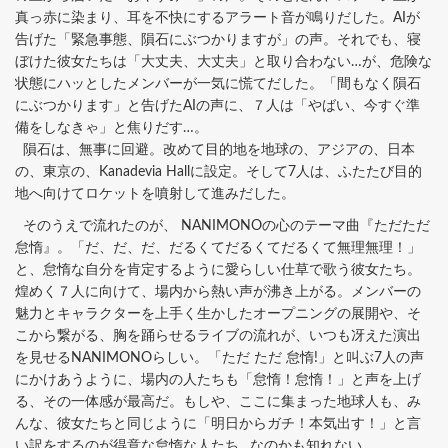
真っ赤に染まり、耳を不快にするアラート音が鳴りだした。AIが
告げた「緊急事態、隕石にぶつかりますが」の声。それでも、寝
ぼけた彼女たちは「大丈夫、大丈夫」と取り合わない…が、危険な
状態にハッとしたメンバーが一気に慌てだした。「間もなく隕石
にぶつかります」と告げたAIの声に、７人は「やばい、今すぐ準
備をしなきゃ」と焦りだす…。
隕石は、無事に回避。改めて目的地を地球の、アジアの、日本
の、東京の、Kanadevia Hallに設定。そして7人は、ふたたび目的
地へ向けてロケットを噴射して進みだした。
そのうえで流れたのが、 NANIMONOの心のテーマ曲『ただただ
怠惰』。「だ、だ、だ、だるくてだるくてだるくて無理無理！」
と、怠惰な自分を肯定するように愛らしい仕草で歌う彼女たち。
煌めく７人に向けて、場内から熱い声が沸き上がる。メンバーの
魅力とキャラクターを上手く生かしたオープニングの展開や、そ
こから繋がる、胸を踊らせるライブの流れが、いつも冴えた演出
を見せるNANIMONOらしい。「ただ ただ 怠惰!」と叫ぶ7人の声
にかけあうように、場内の人たちも「怠惰！怠惰！」と声を上げ
る、その一体感が最高だ。もしや、ここに集まった地球人も、み
んな、彼女たちと同じように「明日からガチ！本気出す！」と言
い訳をするのが得意な怠惰な人たち…なのかも知れない。