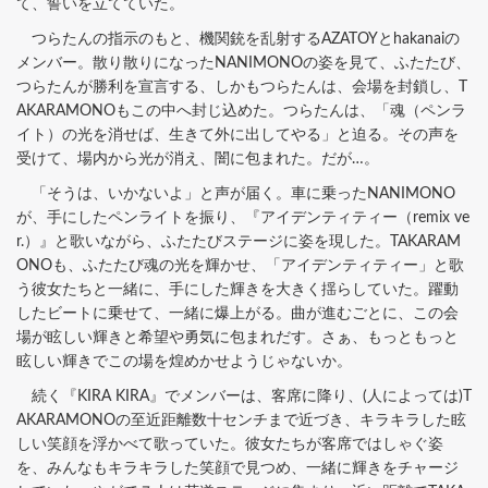
て、誓いを立てていた。
つらたんの指示のもと、機関銃を乱射するAZATOYとhakanaiの
メンバー。散り散りになったNANIMONOの姿を見て、ふたたび、
つらたんが勝利を宣言する、しかもつらたんは、会場を封鎖し、T
AKARAMONOもこの中へ封じ込めた。つらたんは、「魂（ペンラ
イト）の光を消せば、生きて外に出してやる」と迫る。その声を
受けて、場内から光が消え、闇に包まれた。だが…。
「そうは、いかないよ」と声が届く。車に乗ったNANIMONO
が、手にしたペンライトを振り、『アイデンティティー（remix ve
r.）』と歌いながら、ふたたびステージに姿を現した。TAKARAM
ONOも、ふたたび魂の光を輝かせ、「アイデンティティー」と歌
う彼女たちと一緒に、手にした輝きを大きく揺らしていた。躍動
したビートに乗せて、一緒に爆上がる。曲が進むごとに、この会
場が眩しい輝きと希望や勇気に包まれだす。さぁ、もっともっと
眩しい輝きでこの場を煌めかせようじゃないか。
続く『KIRA KIRA』でメンバーは、客席に降り、(人によっては)T
AKARAMONOの至近距離数十センチまで近づき、キラキラした眩
しい笑顔を浮かべて歌っていた。彼女たちが客席ではしゃぐ姿
を、みんなもキラキラした笑顔で見つめ、一緒に輝きをチャージ