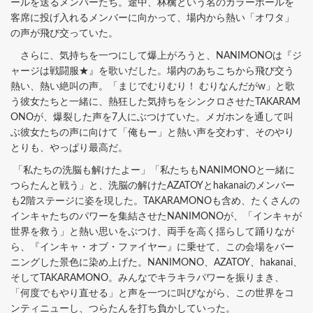
ールを送るメンバーたち。途中、林檎という名のカラーボールを
客席に投げ入れるメンバーに向かって、場内から熱い「オワタ」
の声が飛び交っていた。
さらに、気持ちを一つにして爆上がろうと、NANIMONOは『ジ
ャージは戦闘服★』を歌いだした。場内のあちこちから飛び交う
熱い、熱い絶叫の声。「まじでむりむり！ むりなんだがw」と歌
う彼女たちと一緒に、熱狂した気持ちをシンクロさせたTAKARAM
ONOが、爆裂した声を7人にぶつけていた。メガホンを通して叫
ぶ彼女たちの声に向けて「俺もー」と熱い声を交わす、そのやり
とりも、やっぱり最高だ。
「私たちの洗脳も解けたよー」「私たちもNANIMONOと一緒に
つらたんと戦う」と、洗脳の解けたAZATOYとhakanaiのメンバー
も2階ステージに姿を現した。TAKARAMONOも含め、たくさんの
インキャたちのパワーを集結させたNANIMONOが、「インキャが
世界を救う」と熱い思いをぶつけ、両手を高く揺らして踊りなが
ら、『インキャ・オブ・ファイヤー』に乗せて、この会場をバー
ニングした景色に染め上げた。NANIMONO、AZATOY、hakanai、
そしてTAKARAMONO。みんなでキラキラパワーを振りまき、
「何度でもやり直せる」と声を一つに叫びながら、この世界をコ
ンティニューし、つらたんを打ち負かしていった。