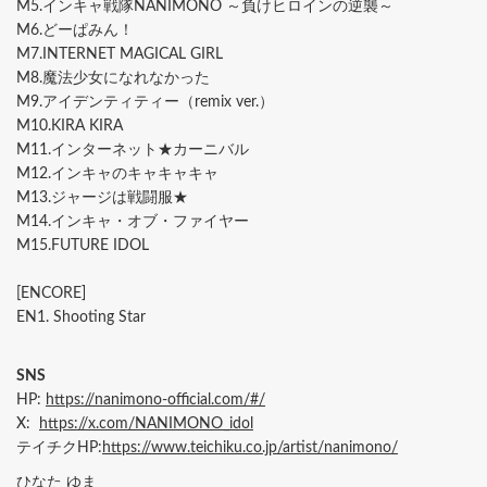
M5.インキャ戦隊NANIMONO ～負けヒロインの逆襲～
M6.どーぱみん！
M7.INTERNET MAGICAL GIRL
M8.魔法少女になれなかった
M9.アイデンティティー（remix ver.）
M10.KIRA KIRA
M11.インターネット★カーニバル
M12.インキャのキャキャキャ
M13.ジャージは戦闘服★
M14.インキャ・オブ・ファイヤー
M15.FUTURE IDOL
[ENCORE]
EN1. Shooting Star
SNS
HP:
https://nanimono-official.com/#/
X:
https://x.com/NANIMONO_idol
テイチクHP:
https://www.teichiku.co.jp/artist/nanimono/
ひなた ゆま