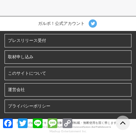
ガルポ！公式アカウント
プレスリリース受付
取材申し込み
このサイトについて
運営会社
プライバシーポリシー
Fa
T
Li
M
C
当サイトの内容、テキスト、画像等の無断転載・無断使用を固く禁じます。
©︎ Copyright 2021 GALPO! / MadHoneyEntertainmentSystem And Publishment &
ce
w
n
es
o
Mashup Entertainment Inc.