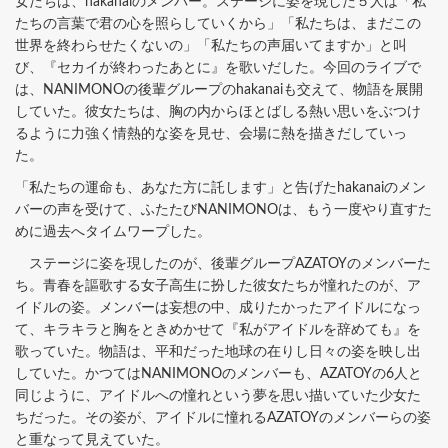
女たちは、hakanaiのメンバー。ステージに姿を現した５人は「私
たちの言葉で君の心を照らしていくから」「私たちは、まだこの
世界を終わらせたくないの」「私たちの声届いてますか」と叫
び、『セカイが終わったあとに』を歌いだした。今回のライブで
は、NANIMONOの後輩グループのhakanaiも交えて、物語を展開
していた。彼女たちは、胸の内からほとばしる熱い思いをぶつけ
るように力強く情熱的な姿を見せ、会場に熱を描きだしていっ
た。
「私たちの運命も、あなた方に託します」と告げたhakanaiのメン
バーの声を受けて、ふたたびNANIMONOは、もう一度やり直すた
めに過去へタイムワープした。
ステージに姿を現したのが、後輩グループAZATOYのメンバーた
ち。青春を謳歌する女子高生に扮した彼女たちが憧れたのが、ア
イドルの姿。メンバーは妄想の中、成りたかったアイドルになっ
て、キラキラと胸をときめかせて『私がアイドルを辞めても』を
歌っていた。物語は、平和だった地球の在りし日々の姿を映し出
していた。かつてはNANIMONOのメンバーも、AZATOYの6人と
同じように、アイドルへの憧れという夢を思い描いていた少女た
ちだった。その姿が、アイドルに憧れるAZATOYのメンバーらの姿
と重なって見えていた。