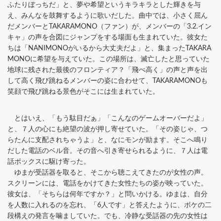
ふたりぼっちだ」と、夢や希望というキラキラとした輝きを与
え、みんなを鼓舞するように歌いだした。曲中では、小さく屈ん
だメンバーとTAKARAMONO（ファン）が、メンバーの「3.2.イン
キャ」の声を合図にジャンプをする場面も生まれていた。彼女た
ちは「NANIMONOがいるから大丈夫だよ」と、集まったTAKARA
MONOに希望を与えていた。この場所は、滅亡したと思っていた
地球に残された最後のフロンティア？「飛べ高く」の声と声を出
して高く飛び跳ねるメンバーの姿に合わせて、TAKARAMONOも
笑顔で飛び跳ねる景色がそこには生まれていた。
とはいえ、「もう駄目だぁ」「こんなのゲームオーバーだよ」
と、７人の心にも絶望の波が押し寄せていた。「その姿じゃ、つ
らたんに支配されちゃうよ」と、なにモンが励ます。そこへ鳴り
だした電話のベル音。その音へ引き寄せられるように、７人は電
話ボックスに駆け寄った。
ゆまが受話器を取ると、そこから聴こえてきたのが女性の声。
スクリーンには、電話をかけてきた女性たちの姿が映っていた。
彼女は、「そちらは何年ですか？」と問いかける。ゆまは、自分
を人数に入れるのを忘れ、「6人です」と答えたように、ボケの二
段構えの発言を噛ましていた。でも、冷静な受話器の先の女性は