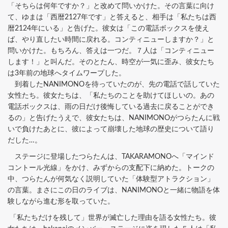
「そちらは何年ですか？」と改めて問いかけた。その言葉に向け
て、ゆまは「西暦2127年です」と答えると、相手は「私たちは西
暦2124年にいる」と告げた。彼女は「この電話ボックスを使え
ば、やり直したい時間に戻れる。コンティニューしますか？」と
問いかけた。もちろん、答えは一つだ。７人は「コンティニュー
します！」と叫んだ。そのとたん、時空が一気に歪み、彼女たち
は3年前の地球へタイムワープした。
到着したNANIMONOを待っていたのが、先の電話で話していた
女性たち。彼女たちは、「私たちのことを助けてほしいの。あの
電話ボックスは、雨の日だけ後悔している過去に戻ることができ
るの」と告げたうえで、彼女たちは、NANIMONOがつらたんに戦
いで負けたあとに、彼によって崩壊した地球の歴史について語り
だした…。
ステージに登場したつらたんは、TAKARAMONOへ「マインド
コントール光線」をかけ、みずからの支配下に納めた。トークの
中、つらたんが何気なく説明していた「体験型アトラクション」
の言葉。まさにこの日のライブは、NANIMONOと一緒に物語を体
験しながら進む形を取っていた。
「私たちだけを残して」世界が滅亡した理由を語る女性たち。彼