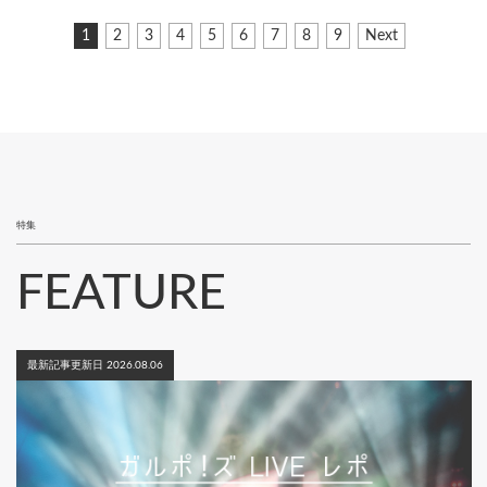
ペ
カ
1
ペ
2
ペ
3
ペ
4
ペ
5
ペ
6
ペ
7
ペ
8
ペ
9
次
Next
ー
レ
ー
ー
ー
ー
ー
ー
ー
ー
ペ
ジ
ン
ジ
ジ
ジ
ジ
ジ
ジ
ジ
ジ
ー
ト
ジ
送
ペ
り
ー
ジ
特集
FEATURE
最新記事更新日 2026.08.06