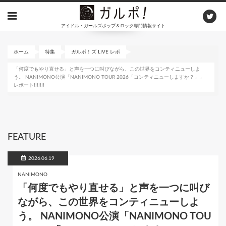
メ
イ
アイドル・ガールズポップ＆ロック専門情報サイト
ン
コ
ン
ホーム
特集
ガルポ！ズ LIVE レポ
テ
「何度でもやり直せる」と声を一つに叫びながら、この世界をコンティニューしよ
ン
う。 NANIMONO公演「NANIMONO TOUR 2026「コンティニューしますか？」」
ツ
レポート!!!!!!!
に
移
動
FEATURE
2026.06.19
NANIMONO
「何度でもやり直せる」と声を一つに叫び
ながら、この世界をコンティニューしよ
う。 NANIMONO公演「NANIMONO TOU