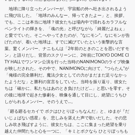
地球に降り立ったメンバーが、宇宙船の外へ吐き出されるよう
に飛び出した。「地球のみんなー、帰ってきたよー」と、挨拶。
でも、ここは本当に地球？彼女たちは場内中で揺れるカラフルな
ペンライトの輝きを、「魂の光」と呼びながら「綺麗だよねぇ」
と愛でていた。そこへやってきたのが、"なにモン"。なにモンが告
げたのが、着いた地球は、すでに滅びていたという衝撃的な言
葉。驚くメンバー、ナニもんは「2年前のときのことを思いだすモ
ン」と語りだし、背景のスクリーンに、2年前にTOKYO DOME CI
TY HALLでワンマン公演を行った当時のNANIMONOのライブ映像
が映しだされた。その中で、NANIMONOに向けて、"つらたん"が
「俺様の完全勝利だ。魔法少女としての力がまだまだ足りなかっ
たようだな」と勝利の宣言をしていた。当時を振り返り、彼女た
ちは「確かに、私たちはあのとき負けたけど…」と思いを零す。そ
の後に地球で起きた惨劇を、映像を通して目にし、絶望にうちひ
しがられるメンバー。そのうえで…。
「廻る廻るセカイで ボクはひとりぼっちなんだ」と、ゆまが『だ
いじょばない惑星』を、悲しみを湛えた声で歌いだした。その悲
しみ吹き飛ばすように、彼女たちは、ここに集まった絶望を乗り
越えた仲間たちと心を一つに、「キミとボクなら ひとりぼっちも