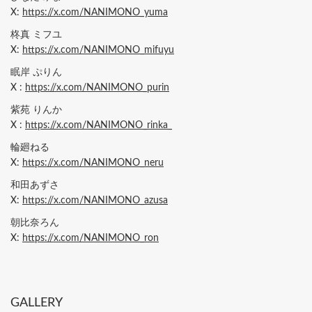
X:
https://x.com/NANIMONO_yuma
柊真 ミフユ
X:
https://x.com/NANIMONO_mifuyu
眠岸 ぷりん
X :
https://x.com/NANIMONO_purin
紫苑 りんか
X :
https://x.com/NANIMONO_rinka_
輪廻ねる
X:
https://x.com/NANIMONO_neru
和田あずさ
X:
https://x.com/NANIMONO_azusa
朝比奈ろん
X:
https://x.com/NANIMONO_ron
GALLERY