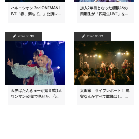
ハルニシオン 2nd ONEMAN L
加入2年目となった櫻坂46の
IVE「春、満ちて。」公演レ…
四期生が「四期生LIVE」を…
2026.05.30
2026.05.19
天界ばたんきゅーが始音式(1st
太田家 ライブレポート！ 現
ワンマン公演)で見せた、心…
実なんかすべて蹴飛ばし、…