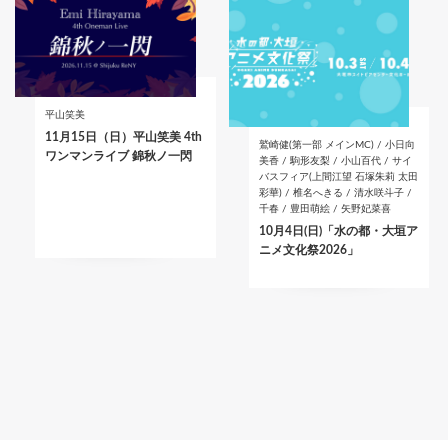
平山笑美
11月15日（日）平山笑美 4th
鷲崎健(第一部 メインMC) / 小日向
ワンマンライブ 錦秋ノ一閃
美香 / 駒形友梨 / 小山百代 / サイ
バスフィア(上間江望 石塚朱莉 太田
彩華) / 椎名へきる / 清水咲斗子 /
千春 / 豊田萌絵 / 矢野妃菜喜
10月4日(日)「水の都・大垣ア
ニメ文化祭2026」