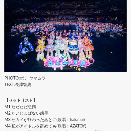
PHOTO:ポテ ヤマムラ
TEXT:長澤智典
【セットリスト】
M1.ただただ怠惰
M2.だいじょばない惑星
M3.セカイが終わったあとに(歌唱：hakanai)
M4.私がアイドルを辞めても(歌唱：AZATOY)