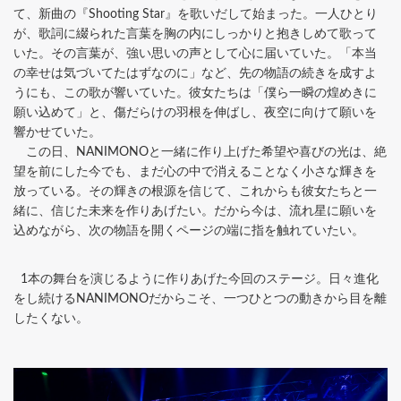
て、新曲の『Shooting Star』を歌いだして始まった。一人ひとり
が、歌詞に綴られた言葉を胸の内にしっかりと抱きしめて歌って
いた。その言葉が、強い思いの声として心に届いていた。「本当
の幸せは気づいてたはずなのに」など、先の物語の続きを成すよ
うにも、この歌が響いていた。彼女たちは「僕ら一瞬の煌めきに
願い込めて」と、傷だらけの羽根を伸ばし、夜空に向けて願いを
響かせていた。
この日、NANIMONOと一緒に作り上げた希望や喜びの光は、絶
望を前にした今でも、まだ心の中で消えることなく小さな輝きを
放っている。その輝きの根源を信じて、これからも彼女たちと一
緒に、信じた未来を作りあげたい。だから今は、流れ星に願いを
込めながら、次の物語を開くページの端に指を触れていたい。
1本の舞台を演じるように作りあげた今回のステージ。日々進化
をし続けるNANIMONOだからこそ、一つひとつの動きから目を離
したくない。