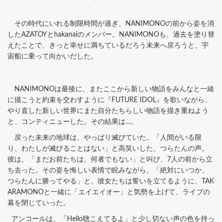
その時代にいれる制限時間が過ぎ、NANIMONOの前から姿を消
したAZATOYとhakanaiのメンバー。NANIMONOも、過去を塗り替
えたことで、きっと幸せに満ちているだろう未来へ戻ろうと、宇
宙船に乗って向かいだした。
NANIMONOは最後に、またここから新しい物語をみんなと一緒
に描こうと約束を交わすように『FUTURE IDOL』を歌いながら、
やり直した新しい世界にまた自分たちらしい物語を描き重ねよう
と、コンティニューした。その結果は…。
戻った未来の地球は、やっぱり滅びていた。「人間がいる限
り、わたしが滅びることはない」と高笑いした、つらたんの声。
彼は、「まだお前たちは、何者でもない」と叫び、7人の前から立
ち去った。その姿を悔しい表情で睨みながら、「絶対にいつか、
つらたんに勝ってやる」と、彼女たちは誓いを立てるように、TAK
ARAMONOと一緒に「エイエイオー」と気勢を上げて、ライブの
幕を閉じていった。
アンコールは、「Hello聴こえてるよ」と少し切ない声の色を持っ