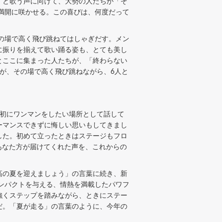
」と歌う声に向けて、大勢の人たちが「そ
満開に咲かせる。この喜びは、何度だって
の場で高く飛び跳ねてはしゃぎだす。メン
に振りを揃えて歌い踊る姿も、とても美し
とここに集まった人たちが、「終わらない
が、その場で高く飛び跳ねながら、6人と
初にワンマンをしたい場所として話して
フォーマンスできずに悔しい思いもしてきまし
した。初めて立ったときはステージもフロ
、あなた方が届けてくれた声を、これからの
高の夏を迎えましょう」の言葉に続き、新
ンパクトを与える、情熱を満載したパワフ
強くステップを踏みながら、ときにステー
だ。「夏が走る」の言葉のように、今年の