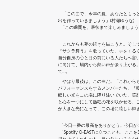
「この曲で、今年の夏、あなたともっと
出を作っていきましょう」(村瀬ゆうな)
「この瞬間を、最後まで楽しみましょう
これからも夢の続きを描こうと。そして
『サクラ舞う』を歌っていた。手をくる
自分自身の心と目の前にいる人たちへ言い
に向けて、場内から熱い声が張り上がる
て…。
やはり最後は、この曲だ。「これからもハ
パフォーマンスをするメンバーたち。「咲
眩しい光をこの場に降り注いでいた。笑
と心を一つにして熱狂の花を咲かせる、
が大きな光になって、この場に眩しい輝
「今日一番の最高をありがとう。今日が
「Spotify O-EASTに立つことも