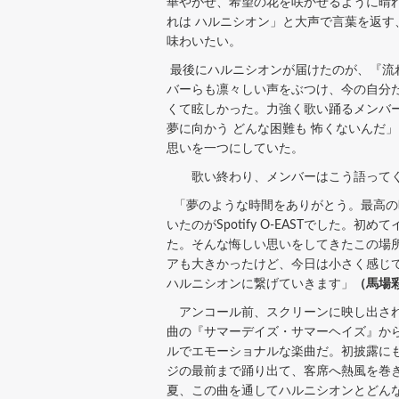
華やがせ、希望の花を咲かせるように晴
れは ハルニシオン」と大声で言葉を返
味わいたい。
最後にハルニシオンが届けたのが、『流
バーらも凛々しい声をぶつけ、今の自分
くて眩しかった。力強く歌い踊るメンバ
夢に向かう どんな困難も 怖くないんだ
思いを一つにしていた。
歌い終わり、メンバーはこう語って
「夢のような時間をありがとう。最高の
いたのがSpotify O-EASTでし
た。そんな悔しい思いをしてきたこの場
アも大きかったけど、今日は小さく感じて
ハルニシオンに繋げていきます」
（馬場
アンコール前、スクリーンに映し出され
曲の『サマーデイズ・サマーヘイズ』か
ルでエモーショナルな楽曲だ。初披露に
ジの最前まで踊り出て、客席へ熱風を巻
夏、この曲を通してハルニシオンとどん