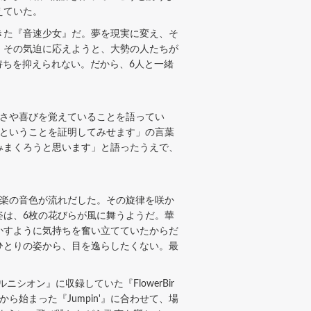
えていた。
きた『音速少女』だ。夢を現実に変え、そ
。その気迫に応えようと、大勢の人たちが
気持ちを抑えられない。だから、6人と一緒
嬉しさや喜びを覚えていることを語ってい
だということを証明してみせます」の言葉
楽しみまくろうと思います」と語ったうえで、
弦楽の音色が流れだした。その旋律を咲か
姿は、6枚の花びらが風に舞うようだ。華
かすように気持ちを奮い立てていたからだ
ひとりの姿から、目を逸らしたくない。最
オン』に収録していた『FlowerBir
始まった『Jumpin'』に合わせて、場