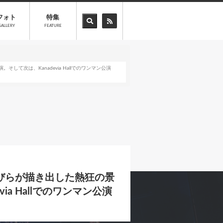
フォト
特集
GALLERY
FEATURE
そして次は、Kanadevia Hallでのワンマン公演
の花びらが描き出した熱狂の景
ia Hallでのワンマン公演