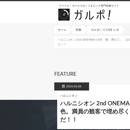
メ
アイドル・ガールズポップ＆ロック専門情報サイト
イ
ン
コ
ン
ホーム
特集
ガルポ！ズ LIVE レポ
テ
ハルニシオン 2nd ONEMAN LIVE「春、満ちて。」
ン
だ！！
ツ
に
移
動
FEATURE
2026.06.08
ハルニシオン
ハルニシオン 2nd ONE
色。満員の観客で埋め尽くされた
だ！！