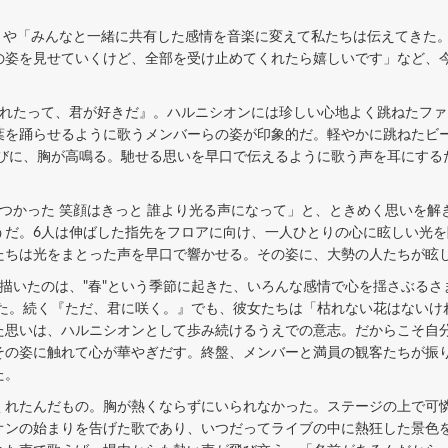
」や「みんなと一緒に共有した感情を音楽に変えて私たちは伝えてきた
の姿を見せていくけど、全部を受け止めてくれたら嬉しいです」など、
れたって、君が好きだ』。ハルニシオンには珍しい心地よく跳ねたファ
葉を踊らせるように歌うメンバーらの姿が印象的だ。軽やかに跳ねたビー
たびに、胸が高鳴る。馳せる思いを早口で伝えるように歌う声を耳にする
つかった 笑顔はきっと 誰より光る声になって」と、ときめく思いを解
うだ。6人は伸ばした指先をフロアに向け、一人ひとりの心に眩しい光
たちは光をまとった声を早口で響かせる。その姿に、大勢の人たちが眩
いたのは、"春"という季節に起きた、いろんな感情で心を揺さぶるさま
た。続く『ただ、君に咲く。』でも、彼女たちは「枯れない花はないけれ
た思いは、ハルニシオンとして歩み続けるうえでの意志。だからこそ自
その姿に触れて心が華やぎだす。終盤、メンバーと満員の観客たちが振
た。
れたんだもの。胸が熱くならずにいられなかった。ステージの上で可憐
オンの始まりを告げた歌であり、いつだってライブの中に熱狂した景色