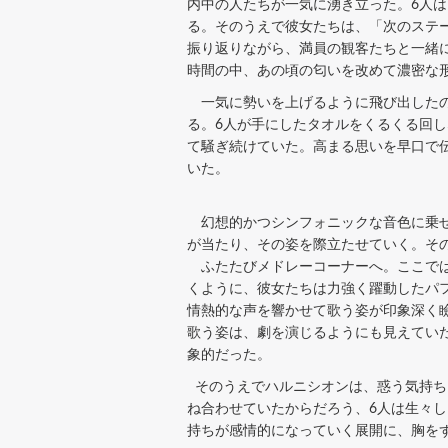
内中の人たちが一気に湧き立った。6人は「
る。そのうえで彼女たちは、「次のステ
振り返りながら、満員の観客たちと一緒
時間の中、あの頃の匂いを改めて濃密な
一気に勢いを上げるように飛び出したのが
る。6人が手にしたタオルをくるくる回
て騒ぎ続けていた。高まる思いを早口で
いた。
幻想的かつシンフォニックな音色に乗せ
が当たり、その姿を際立たせていく。そ
ふたたびメドレーコーナーへ。ここでは、2
くように、彼女たちは力強く躍動したパ
情熱的な声を響かせて歌う姿が印象深く
歌う姿は、劇を演じるようにも見えてい
象的だった。
そのうえでハルニシオンは、惑う気持ち
ね合わせていたからだろう、6人は生々
持ちが感情的になっていく展開に、胸を