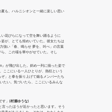
の夏も、ハルニシオンと一緒に楽しい思い
しい花びらになって空を舞い踊るように
う姿が、とても煌めいていた。彼女たちは
力強い「春、鳴らせ 夢を、叫べ」の言葉
がら、この場を華やがせていた。そし
on』が飛び出した。斜め一列に揃った姿で
が、ここにいる一人ひとりが、熱狂という
るぞ」と拳を振り上げて煽るメンバーたち
でいたい。気づいたら、ここにいるみんな
です」
(村瀬ゆうな)
だったと言ったほうが近かったと思います。そう