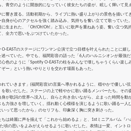
ち、青空のように開放的になっていく彼女たちの姿が、眩しく輝いて見
に響き渡る。活動初期から、ライブに熱い盛り上がりの景色を描いて
ー自身が心のアクセルを強く踏み込み、気持ちを奮い立てて歌っていた
に生まれた、「Oh!Oh!Oh!」と互いに歌声を重ねあう姿。奮い立つ
て、全力で思いをぶつけていたかった。
fy O-EASTのステージにワンマン公演で立つ目標を叶えられたことに
を述べていた。中でも、福間彩音の語った「6人のハルニシオンが最強
色のように「Spotify O-EASTの柱をみんなで壊しちゃうくらい
柱」「壊すぞー」という熱いやりとりを交わす場面もあった。
れていきます」(福間彩音)の言葉へ導かれるように、穏やかで優しい
』を歌いだした。ステージの上で軽やかに歌い踊るメンバーたち。その
自身が歌詞の世界へ没入し、自らと向き合いながら、止まった時間を動
スも力強さを増していく。揺れ動く心模様を演じるように歌い踊る一人
ないって思ったから」のセリフも、印象深く胸に突き刺さった。
綺麗に声を揃えて「これから始めるよ」と、1stミニアルバム『ハルニシ
た頃の思いをよみがえらせるように歌いだした。表情は一変、イントロから