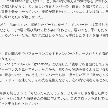
Jumpin'Jumpin'熱くなれ！」と、胸の内で燃え立つ気持ちをぶつ
ージ駆けあがろう」と、眩しい青春ナンバーの『白春』を届けてきた。
に青春を分かち合っていた。季節が巡るたびに、ハルニシオンは新しい
形で味わえたのが嬉しかった。
、『Luv it!』だ。躍動したビートに乗せて、メンバーたちは気持ち
しながら、その場で飛び跳ねて歌う姿に合わせて、場内でも、手にした
伝えるメンバーたち。無邪気にはしゃぎながら手にしたタオルを振り回
、青い闇の中でパフォーマンスをするメンバーたち。一人ひとりが幾
のうえで…。
ndミニアルバム『gradation』に収録した『夜明けを合図にして
フォーマンスを見せてきた。そこから、華やかな物語を描くように『仮
瞼に焼きついた。そのうえでメンバーたちは、凛々しい声で『微かなル
た。メドレーを通して、その先を見据えながら、心の内で渦巻くもどか
を振り切るように『何だったんだろう』を、より凛々しさを増した声で
しいくらいに生きた情熱をこの曲に与えていた。このブロックを通して
ずっと突き動かされていた。