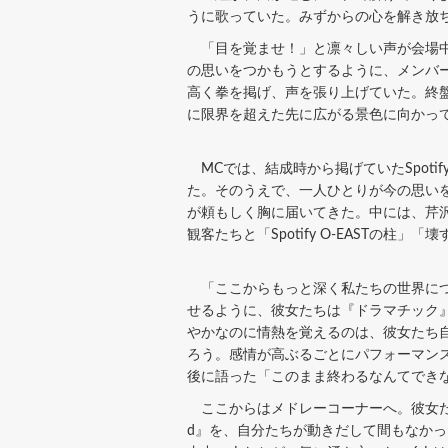
うに歌っていた。みずからの心を解き放
「目を覚ませ！」と凛々しい声が会場中
の思いをつかもうとするように、メンバ
高く拳を掲げ、声を張り上げていた。終盤
に限界を超えた先に広がる景色に向かっ
MCでは、結成時から掲げていたSpoti
た。そのうえで、一人ひとりが今の思い
が頼もしく胸に届いてきた。中には、芹沢心
観客たちと「Spotify O-EASTの
「ここからもっと深く私たちの世界につ
せるように、彼女たちは『ドラマチック
やかなのに情熱を覚えるのは、彼女たち
ろう。感情が高ぶるごとにパフォーマン
後に語った「このまま終わるなんてでき
ここからはメドレーコーナーへ。彼女たちは
d』を、自分たちが動きだして間もなかっ