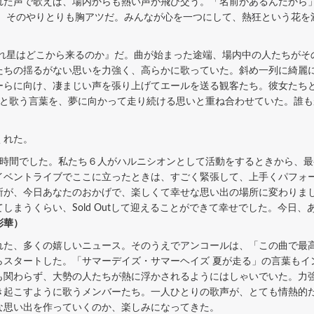
れた声で歌えば、場内からも熱い声が飛び交う。「名前があるんだから
す、そのやりとりも胸アツだ。みんなが心を一つにして、熱狂という花を
れ星はどこから来るのか』だ。曲が始まった途端、場内中の人たちがそ
たちの揺るがない思いを力強く、高らかに歌っていた。斜め一列に綺麗
ーらに向け、凄まじい声を張り上げてエールを送る観客たち。彼女たち
」と歌う言葉を、夢に向かって走り続ける思いと重ね合わせていた。誰も
くれた。
時間でした。私たち６人がハルニシオンとして活動をするときから、最
た。初めてイベントライブでここに立ったときは、すごく緊張して、上手くパ
所が、今日あなたのおかげで、楽しくて幸せな思い出の場所に変わりま
しまうくらい、Sold Outして迎えることができて幸せでした。今日
彩華）
た、多くの嬉しいニュース。そのうえでアンコールは、「この曲で最
らスタートした。「サマーデイズ・サマーヘイズ 夏が走る」の言葉もイ
も関わらず、大勢の人たちが熱に浮かされるようにはしゃいでいた。力
き起こすように歌うメンバーたち。一人ひとりの歌声が、とても情熱的
な思い出を作っていくのか、楽しみになってきた。