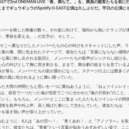
-EASTで2nd ONEMAN LIVE「春、満ちて。」を、満員の観客たち
でギュウギュウのSpotify O-EAST公演は久しぶりだ。平日の公
、メンバーを映した映像の数々。その姿に向けて、場内から熱いクラップ
き、季節を変える。」の文字が。そして…。
そこへ重なりだしたメンバーたちの心の叫びをスキャットにした声。ラ
な幕の裏、闇に包まれたステージで、彼女たちは「言葉にならない感情
きな幕に映し出される歌詞と、メンバーたちの歌声がシンクロし続ける
た心の叫びとして胸に突き刺さる。まるで、舞台劇の始まりを見ている
幕が落ち、メンバーたちの姿が露わになった。ステージの上には数多く
、歌の風に吹かれるように舞い躍っていた。
た大勢の仲間たちと思いを一つに重ねあうように、「ねぇツインレイ
とは、前世で一つだった魂が現世で二つに分かれた"魂の片割れ"のこと
ていく。もちろん、メンバーとここに集まった人たちもツインレイの関
感情を歌声や叫ぶ声、高く掲げた拳にして交わしていた。彼女たちは、
いを返す熱い声が張り上がっていた。
込むように、6人は「あの空へ！」「青くあれ！」と『アノソラへ』を
ようだ。彼女たちは、"青春"という言葉が似合うみずみずしい姿で、こ