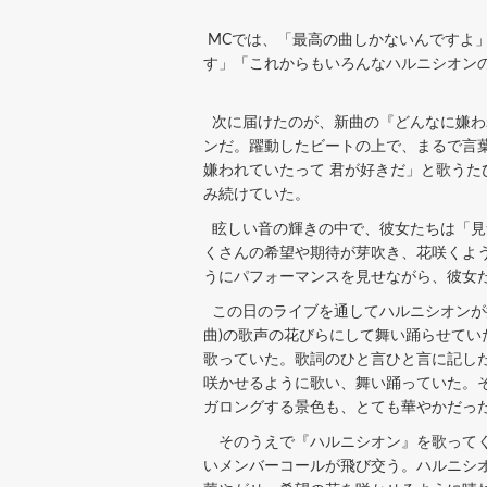
MCでは、「最高の曲しかないんですよ
す」「これからもいろんなハルニシオン
次に届けたのが、新曲の『どんなに嫌わ
ンだ。躍動したビートの上で、まるで言
嫌われていたって 君が好きだ」と歌う
み続けていた。
眩しい音の輝きの中で、彼女たちは「見
くさんの希望や期待が芽吹き、花咲くよ
うにパフォーマンスを見せながら、彼女
この日のライブを通してハルニシオンが描
曲)の歌声の花びらにして舞い踊らせてい
歌っていた。歌詞のひと言ひと言に記し
咲かせるように歌い、舞い踊っていた。
ガロングする景色も、とても華やかだっ
そのうえで『ハルニシオン』を歌ってく
いメンバーコールが飛び交う。ハルニシ