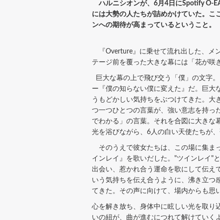
ハルニシオンが、6月4日にSpotify O
には大勢の人たちが詰めかけていた。ここま
ンへの期待が高まっているということ。
『Overture』に乗せて流れ出した
テージ前を覆った大きな幕には「花が咲
巨大な幕の上で飛び交う「僕」の文字。
ー『僕の知らない僕に変えた』だ。巨大
うもどかしい気持ちをぶつけてきた。大
つ一つひとつの言葉が、強い意志を持っ
でわかる」の言葉。それを合図に大きな
光を浴びながら、6人の白い天使たちが
そのうえで彼女たちは、この場に集まっ
インレイ』を歌いだした。"ツインレイ"
出会い、惹かれ合う運命を歌にして伝え
いう気持ちを伝え合うように、沸き立つ
てきた。その声に向けて、場内からも思
心を解き放ち、身体中に眩しい光を取り
いの紐が、曲が進むにつれて解けていく