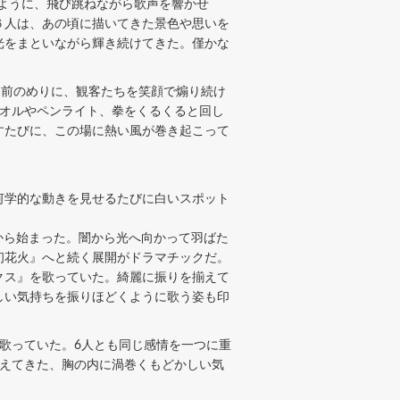
けるように、飛び跳ねながら歌声を響かせ
６人は、あの頃に描いてきた景色や思いを
光をまといながら輝き続けてきた。僅かな
を前のめりに、観客たちを笑顔で煽り続け
タオルやペンライト、拳をくるくると回し
すたびに、この場に熱い風が巻き起こって
何学的な動きを見せるたびに白いスポット
』から始まった。闇から光へ向かって羽ばた
初花火』へと続く展開がドラマチックだ。
クス』を歌っていた。綺麗に振りを揃えて
しい気持ちを振りほどくように歌う姿も印
歌っていた。6人とも同じ感情を一つに重
伝えてきた、胸の内に渦巻くもどかしい気