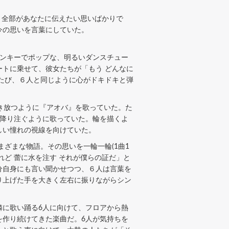
。全部があなたに伝えたい思いばかりで
今の思いを言葉にしていた。
ンキーでポップな、明るいダンスチュー
トに乗せて、彼女たちが「もう どんなに
たび、６人と同じように心がドキドキと弾
き放つように『アオバ』を歌っていた。た
を降り注ぐように歌っていた。輪を描くよ
しい憧れの視線を向けていた。
ざまな物語。その思いを一輪一輪(1曲1
ど 蕾に水を注す それが僕らの証だ」と
分自身にも言い聞かせつつ、６人は言葉を
り上げた手を大きく左右に振りながらシン
に歌い踊る6人に向けて、フロアから熱
を作り続けてきた楽曲だ。6人が気持ちを