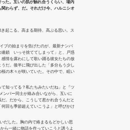
を前に行った。互いの肌が触れ合うくらい、場内
演にも関わらず、だ。それだけ今、ハルニシオ
が沸き起こる。高まる期待、高ぶる思い。ス
イブの始まりを告げたのが、最新ナンバ
の連鎖 いっそ捨ててしまって」と、戸惑
。感情を露わにして歌い踊る彼女たちの放
ようだ。後半に飛び出した「多分もう少し
の桜の木々が咲いていた。その中で、眩い
って知ってる？私たちみたいだね」と『ツ
。メンバー同士が絡み合いながら、互いに
係だ。だから、こうして惹かれ合うんだと
「何回も季節超えていこうよ」と呼びかけ
歌いだした。胸の内で絡まるもどかしい思
こから一緒に物語を作っていこうと誘うよ