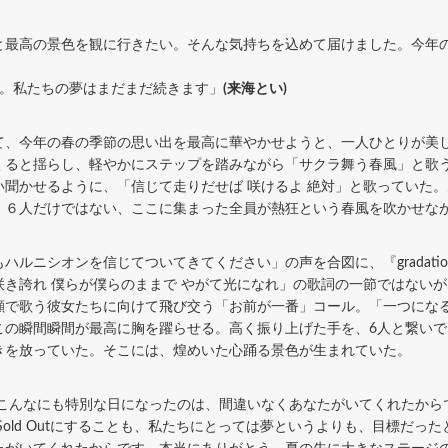
最高の景色を観に行きたい。そんな気持ちを込めて届けました。今年
。私たちの夢はまだまだ続きます」
(来海とい)
、今年の春の季節の思い出を最高に華やかせようと、一人ひとりが美
くると揺らし、軽やかにステップを踏みながら「サクラ舞う春風」と歌
聞かせるように、「信じて走りだせば 咲けるよ 絶対」と歌っていた。
。６人だけではない、ここに集まった全員が熱狂という春風を吹かせな
ルニシオンを信じてついてきてください」の声を合図に、『gradati
き誇れ 僕らが僕らのままで やがて光になれ」の歌詞の一節ではない
顔で歌う彼女たちに向けて飛び交う「お前が一番」コール。「一つにな
この瞬間瞬間が最高に胸を躍らせる。高く振り上げた手を、6人と繋い
きを放っていた。そこには、煌めいた心踊る景色が生まれていた。
こんなにも特別な日になったのは、間違いなくあなたがいてくれたから
、ここをSold Outにすることも、私たちにとっては夢というよりも、目標