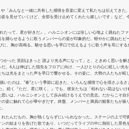
」や「みんなと一緒に共有した感情を音楽に変えて私たちは伝えてきた
の姿を見せていくけど、全部を受け止めてくれたら嬉しいです」など、
れたって、君が好きだ』。ハルニシオンには珍しい心地よく跳ねたファ
葉を踊らせるように歌うメンバーらの姿が印象的だ。軽やかに跳ねたビー
たびに、胸が高鳴る。馳せる思いを早口で伝えるように歌う声を耳にする
つかった 笑顔はきっと 誰より光る声になって」と、ときめく思いを解
うだ。6人は伸ばした指先をフロアに向け、一人ひとりの心に眩しい光
たちは光をまとった声を早口で響かせる。その姿に、大勢の人たちが眩
いたのは、"春"という季節に起きた、いろんな感情で心を揺さぶるさま
た。続く『ただ、君に咲く。』でも、彼女たちは「枯れない花はないけれ
た思いは、ハルニシオンとして歩み続けるうえでの意志。だからこそ自
その姿に触れて心が華やぎだす。終盤、メンバーと満員の観客たちが振
た。
れたんだもの。胸が熱くならずにいられなかった。ステージの上で可憐
オンの始まりを告げた歌であり、いつだってライブの中に熱狂した景色