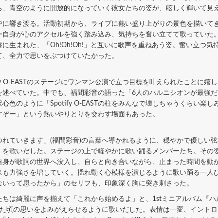
ち、青空のように開放的になっていく彼女たちの姿が、眩しく輝いて見
に響き渡る。活動初期から、ライブに熱い盛り上がりの景色を描いて
ー自身が心のアクセルを強く踏み込み、気持ちを奮い立てて歌っていた
に生まれた、「Oh!Oh!Oh!」と互いに歌声を重ねあう姿。奮い立つ
て、全力で思いをぶつけていたかった。
fy O-EASTのステージにワンマン公演で立つ目標を叶えられたことに
を述べていた。中でも、福間彩音の語った「6人のハルニシオンが最強
色のように「Spotify O-EASTの柱をみんなで壊しちゃうくらい
柱」「壊すぞー」という熱いやりとりを交わす場面もあった。
れていきます」(福間彩音)の言葉へ導かれるように、穏やかで優しい
』を歌いだした。ステージの上で軽やかに歌い踊るメンバーたち。その
自身が歌詞の世界へ没入し、自らと向き合いながら、止まった時間を動
スも力強さを増していく。揺れ動く心模様を演じるように歌い踊る一人
ないって思ったから」のセリフも、印象深く胸に突き刺さった。
綺麗に声を揃えて「これから始めるよ」と、1stミニアルバム『ハルニシ
た頃の思いをよみがえらせるように歌いだした。表情は一変、イントロから