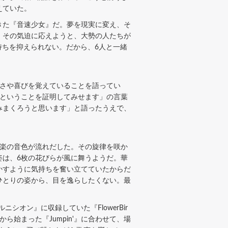
えていた。
きた『音速少女』だ。夢を現実に変え、そ
。その気迫に応えようと、大勢の人たちが
気持ちを抑えられない。だから、6人と一緒
嬉しさや喜びを覚えていることを語ってい
だということを証明してみせます」の言葉
楽しみまくろうと思います」と語ったうえで、
弦楽の音色が流れだした。その旋律を咲か
姿は、6枚の花びらが風に舞うようだ。華
かすように気持ちを奮い立てていたからだ
ひとりの姿から、目を逸らしたくない。最
オン』に収録していた『FlowerBir
始まった『Jumpin'』に合わせて、場