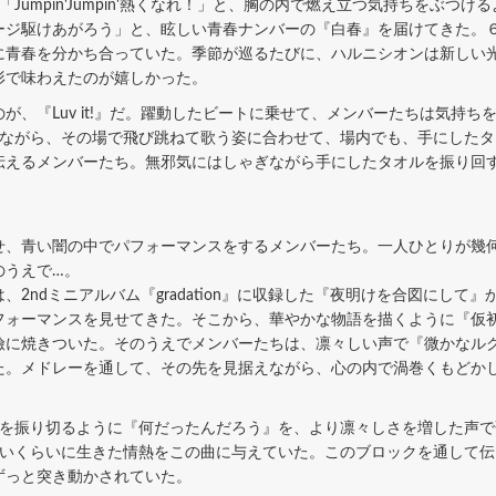
Jumpin'Jumpin'熱くなれ！」と、胸の内で燃え立つ気持ちをぶつ
ージ駆けあがろう」と、眩しい青春ナンバーの『白春』を届けてきた。
に青春を分かち合っていた。季節が巡るたびに、ハルニシオンは新しい
形で味わえたのが嬉しかった。
、『Luv it!』だ。躍動したビートに乗せて、メンバーたちは気持ち
しながら、その場で飛び跳ねて歌う姿に合わせて、場内でも、手にした
伝えるメンバーたち。無邪気にはしゃぎながら手にしたタオルを振り回
、青い闇の中でパフォーマンスをするメンバーたち。一人ひとりが幾
のうえで…。
ndミニアルバム『gradation』に収録した『夜明けを合図にして
フォーマンスを見せてきた。そこから、華やかな物語を描くように『仮
瞼に焼きついた。そのうえでメンバーたちは、凛々しい声で『微かなル
た。メドレーを通して、その先を見据えながら、心の内で渦巻くもどか
を振り切るように『何だったんだろう』を、より凛々しさを増した声で
しいくらいに生きた情熱をこの曲に与えていた。このブロックを通して
ずっと突き動かされていた。