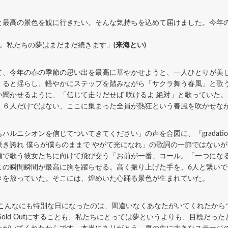
最高の景色を観に行きたい。そんな気持ちを込めて届けました。今年
。私たちの夢はまだまだ続きます」
(来海とい)
、今年の春の季節の思い出を最高に華やかせようと、一人ひとりが美
くると揺らし、軽やかにステップを踏みながら「サクラ舞う春風」と歌
聞かせるように、「信じて走りだせば 咲けるよ 絶対」と歌っていた。
。６人だけではない、ここに集まった全員が熱狂という春風を吹かせな
ルニシオンを信じてついてきてください」の声を合図に、『gradati
き誇れ 僕らが僕らのままで やがて光になれ」の歌詞の一節ではない
顔で歌う彼女たちに向けて飛び交う「お前が一番」コール。「一つにな
この瞬間瞬間が最高に胸を躍らせる。高く振り上げた手を、6人と繋い
きを放っていた。そこには、煌めいた心踊る景色が生まれていた。
こんなにも特別な日になったのは、間違いなくあなたがいてくれたから
、ここをSold Outにすることも、私たちにとっては夢というよりも、目標