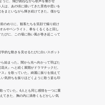
けるように、飛び跳ねながら歌声を響かせ
６人は、あの頃に描いてきた景色や思いを
光をまといながら輝き続けてきた。僅かな
を前のめりに、観客たちを笑顔で煽り続け
タオルやペンライト、拳をくるくると回し
すたびに、この場に熱い風が巻き起こって
何学的な動きを見せるたびに白いスポット
』から始まった。闇から光へ向かって羽ばた
初花火』へと続く展開がドラマチックだ。
クス』を歌っていた。綺麗に振りを揃えて
しい気持ちを振りほどくように歌う姿も印
歌っていた。6人とも同じ感情を一つに重
伝えてきた、胸の内に渦巻くもどかしい気