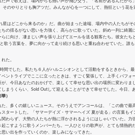
れた声で歌えば、場内からも熱い声が飛び交う。「名前があるんだから
す、そのやりとりも胸アツだ。みんなが心を一つにして、熱狂という花を
れ星はどこから来るのか』だ。曲が始まった途端、場内中の人たちがそ
たちの揺るがない思いを力強く、高らかに歌っていた。斜め一列に綺麗
ーらに向け、凄まじい声を張り上げてエールを送る観客たち。彼女たち
」と歌う言葉を、夢に向かって走り続ける思いと重ね合わせていた。誰も
くれた。
時間でした。私たち６人がハルニシオンとして活動をするときから、最
た。初めてイベントライブでここに立ったときは、すごく緊張して、上手くパ
所が、今日あなたのおかげで、楽しくて幸せな思い出の場所に変わりま
しまうくらい、Sold Outして迎えることができて幸せでした。今日
彩華）
た、多くの嬉しいニュース。そのうえでアンコールは、「この曲で最
らスタートした。「サマーデイズ・サマーヘイズ 夏が走る」の言葉もイ
も関わらず、大勢の人たちが熱に浮かされるようにはしゃいでいた。力
き起こすように歌うメンバーたち。一人ひとりの歌声が、とても情熱的
な思い出を作っていくのか、楽しみになってきた。