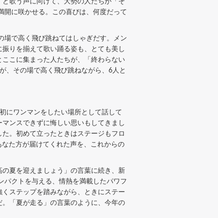
」と歌う声に向けて、大勢の人たちが「そ
満開に咲かせる。この喜びは、何度だって
の場で高く飛び跳ねてはしゃぎだす。メン
に振りを揃えて歌い踊る姿も、とても美し
とここに集まった人たちが、「終わらない
が、その場で高く飛び跳ねながら、6人と
初にワンマンをしたい場所として話して
フォーマンスできずに悔しい思いもしてきまし
した。初めて立ったときはステージもフロ
、あなた方が届けてくれた声を、これからの
高の夏を迎えましょう」の言葉に続き、新
ンパクトを与える、情熱を満載したパワフ
強くステップを踏みながら、ときにステー
だ。「夏が走る」の言葉のように、今年の