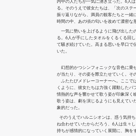
内中の人たちが一気に湧き立った。6人は「
る。そのうえで彼女たちは、「次のステ
振り返りながら、満員の観客たちと一緒
時間の中、あの頃の匂いを改めて濃密な
一気に勢いを上げるように飛び出したのが
る。6人が手にしたタオルをくるくる回
て騒ぎ続けていた。高まる思いを早口で
いた。
幻想的かつシンフォニックな音色に乗せ
が当たり、その姿を際立たせていく。そ
ふたたびメドレーコーナーへ。ここでは、2
くように、彼女たちは力強く躍動したパ
情熱的な声を響かせて歌う姿が印象深く
歌う姿は、劇を演じるようにも見えてい
象的だった。
そのうえでハルニシオンは、惑う気持ち
ね合わせていたからだろう、6人は生々
持ちが感情的になっていく展開に、胸を