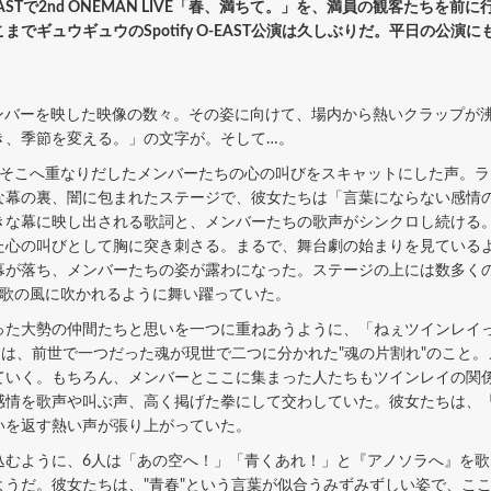
-EASTで2nd ONEMAN LIVE「春、満ちて。」を、満員の観客たち
でギュウギュウのSpotify O-EAST公演は久しぶりだ。平日の公
、メンバーを映した映像の数々。その姿に向けて、場内から熱いクラップ
き、季節を変える。」の文字が。そして…。
そこへ重なりだしたメンバーたちの心の叫びをスキャットにした声。ラ
な幕の裏、闇に包まれたステージで、彼女たちは「言葉にならない感情
きな幕に映し出される歌詞と、メンバーたちの歌声がシンクロし続ける
た心の叫びとして胸に突き刺さる。まるで、舞台劇の始まりを見ている
幕が落ち、メンバーたちの姿が露わになった。ステージの上には数多く
、歌の風に吹かれるように舞い躍っていた。
た大勢の仲間たちと思いを一つに重ねあうように、「ねぇツインレイ
とは、前世で一つだった魂が現世で二つに分かれた"魂の片割れ"のこと
ていく。もちろん、メンバーとここに集まった人たちもツインレイの関
感情を歌声や叫ぶ声、高く掲げた拳にして交わしていた。彼女たちは、
いを返す熱い声が張り上がっていた。
込むように、6人は「あの空へ！」「青くあれ！」と『アノソラへ』を
ようだ。彼女たちは、"青春"という言葉が似合うみずみずしい姿で、こ