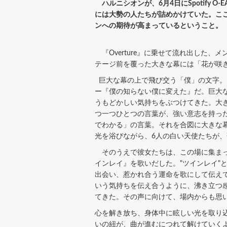
ハルニシオンが、6月4日にSpotify O
には大勢の人たちが詰めかけていた。ここま
ンへの期待が高まっているということ。
『Overture』に乗せて流れ出した
テージ前を覆った大きな幕には「花が咲
巨大な幕の上で飛び交う「僕」の文字。
ー『僕の知らない僕に変えた』だ。巨大
うもどかしい気持ちをぶつけてきた。大
つ一つひとつの言葉が、強い意志を持っ
でわかる」の言葉。それを合図に大きな
光を浴びながら、6人の白い天使たちが
そのうえで彼女たちは、この場に集まっ
インレイ』を歌いだした。"ツインレイ"
出会い、惹かれ合う運命を歌にして伝え
いう気持ちを伝え合うように、沸き立つ
てきた。その声に向けて、場内からも思
心を解き放ち、身体中に眩しい光を取り
いの紐が、曲が進むにつれて解けていく