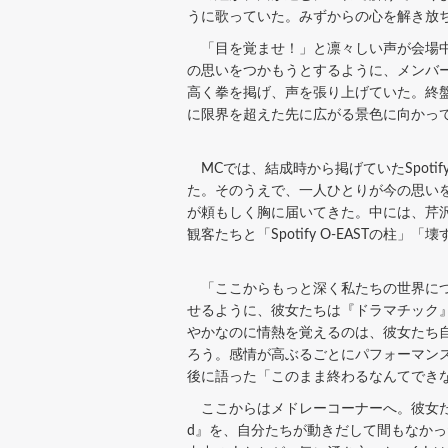
うに歌っていた。みずからの心を解き放
「目を覚ませ！」と凛々しい声が会場中
の思いをつかもうとするように、メンバ
高く拳を掲げ、声を張り上げていた。終盤
に限界を超えた先に広がる景色に向かっ
MCでは、結成時から掲げていたSpoti
た。そのうえで、一人ひとりが今の思い
が頼もしく胸に届いてきた。中には、芹沢心
観客たちと「Spotify O-EASTの
「ここからもっと深く私たちの世界につ
せるように、彼女たちは『ドラマチック
やかなのに情熱を覚えるのは、彼女たち
ろう。感情が高ぶるごとにパフォーマン
後に語った「このまま終わるなんてでき
ここからはメドレーコーナーへ。彼女たちは
d』を、自分たちが動きだして間もなかっ