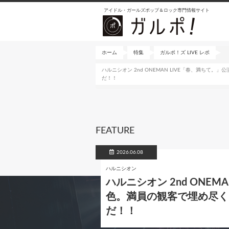
メ
アイドル・ガールズポップ＆ロック専門情報サイト
イ
ン
コ
ン
ホーム
特集
ガルポ！ズ LIVE レポ
テ
ハルニシオン 2nd ONEMAN LIVE「春、満ちて。」
ン
だ！！
ツ
に
移
動
FEATURE
2026.06.08
ハルニシオン
ハルニシオン 2nd ONE
色。満員の観客で埋め尽くされた
だ！！