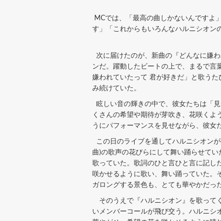
MCでは、「最高の曲しかないんですよ
す」「これからもいろんなハルニシオン
次に届けたのが、新曲の『どんなに嫌わ
ンだ。躍動したビートの上で、まるで言
嫌われていたって 君が好きだ」と歌う
み続けていた。
眩しい音の輝きの中で、彼女たちは「見
くさんの希望や期待が芽吹き、花咲くよ
うにパフォーマンスを見せながら、彼女
この日のライブを通してハルニシオンが描
曲)の歌声の花びらにして舞い踊らせてい
歌っていた。歌詞のひと言ひと言に記し
咲かせるように歌い、舞い踊っていた。
ガロングする景色も、とても華やかだっ
そのうえで『ハルニシオン』を歌ってく
いメンバーコールが飛び交う。ハルニシ