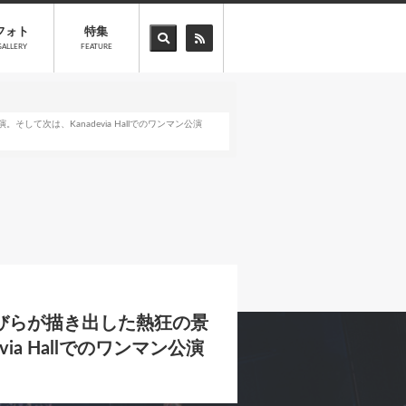
フォト
特集
GALLERY
FEATURE
そして次は、Kanadevia Hallでのワンマン公演
の花びらが描き出した熱狂の景
ia Hallでのワンマン公演