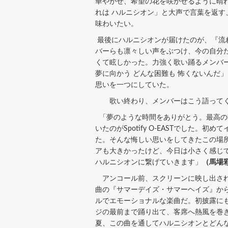
華やがせ、希望の花を咲かせるように晴
れは ハルニシオン」と大声で言葉を返
味わいたい。
最後にハルニシオンが届けたのが、『流
バーらも凛々しい声をぶつけ、今の自分
くて眩しかった。力強く歌い踊るメンバ
夢に向かう どんな困難も 怖くないんだ
思いを一つにしていた。
歌い終わり、メンバーはこう語って
「夢のような時間をありがとう。最高の
いたのがSpotify O-EASTでし
た。そんな悔しい思いをしてきたこの場
アも大きかったけど、今日は小さく感じて
ハルニシオンに繋げていきます」
（馬場
アンコール前、スクリーンに映し出され
曲の『サマーデイズ・サマーヘイズ』か
ルでエモーショナルな楽曲だ。初披露に
ジの最前まで踊り出て、客席へ熱風を巻
夏、この曲を通してハルニシオンとどん