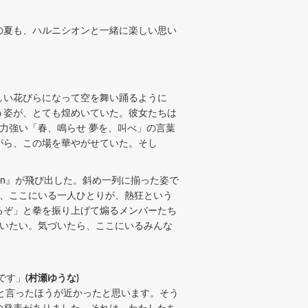
の夏も、ハルニシオンと一緒に楽しい思い
しい花びらになって空を舞い踊るように
う姿が、とても煌めいていた。彼女たちは
力強い「春、鳴らせ 夢を、叫べ」の言葉
がら、この場を華やがせていた。そし
on』が飛び出した。斜め一列に揃った姿で
が、ここにいる一人ひとりが、熱狂という
るぞ」と拳を振り上げて煽るメンバーたち
でいたい。気づいたら、ここにいるみんな
です」
(村瀬ゆうな)
だったと言ったほうが近かったと思います。そう