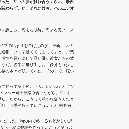
を前に行った。互いの肌が触れ合うくらい、場内
演にも関わらず、だ。それだけ今、ハルニシオ
が沸き起こる。高まる期待、高ぶる思い。ス
イブの始まりを告げたのが、最新ナンバ
の連鎖 いっそ捨ててしまって」と、戸惑
。感情を露わにして歌い踊る彼女たちの放
ようだ。後半に飛び出した「多分もう少し
の桜の木々が咲いていた。その中で、眩い
って知ってる？私たちみたいだね」と『ツ
。メンバー同士が絡み合いながら、互いに
係だ。だから、こうして惹かれ合うんだと
「何回も季節超えていこうよ」と呼びかけ
歌いだした。胸の内で絡まるもどかしい思
こから一緒に物語を作っていこうと誘うよ