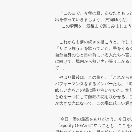
「この曲で、今年の夏、あなたともっと
出を作っていきましょう」(村瀬ゆうな)
「この瞬間を、最後まで楽しみましょう
これからも夢の続きを描こうと。そして
『サクラ舞う』を歌っていた。手をくる
自分自身の心と目の前にいる人たちへ言い
に向けて、場内から熱い声が張り上がる
て…。
やはり最後は、この曲だ。「これからもハ
パフォーマンスをするメンバーたち。「咲
眩しい光をこの場に降り注いでいた。笑
と心を一つにして熱狂の花を咲かせる、
が大きな光になって、この場に眩しい輝
「今日一番の最高をありがとう。今日が
「Spotify O-EASTに立つことも