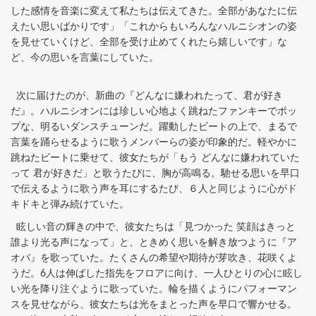
した感情を音楽に変えて私たちは伝えてきた。全部があなたに伝
えたい思いばかりです」「これからもいろんなハルニシオンの姿
を見せていくけど、全部を受け止めてくれたら嬉しいです」な
ど、今の思いを言葉にしていた。
次に届けたのが、新曲の『どんなに嫌われたって、君が好き
だ』。ハルニシオンには珍しい心地よく跳ねたファンキーでポッ
プな、明るいダンスチューンだ。躍動したビートの上で、まるで
言葉を踊らせるように歌うメンバーらの姿が印象的だ。軽やかに
跳ねたビートに乗せて、彼女たちが「もう どんなに嫌われていた
って 君が好きだ」と歌うたびに、胸が高鳴る。馳せる思いを早口
で伝えるように歌う声を耳にするたび、６人と同じように心がド
キドキと弾み続けていた。
眩しい音の輝きの中で、彼女たちは「見つかった 笑顔はきっと
誰より光る声になって」と、ときめく思いを解き放つように『ア
オバ』を歌っていた。たくさんの希望や期待が芽吹き、花咲くよ
うだ。6人は伸ばした指先をフロアに向け、一人ひとりの心に眩し
い光を降り注ぐように歌っていた。輪を描くようにパフォーマン
スを見せながら、彼女たちは光をまとった声を早口で響かせる。