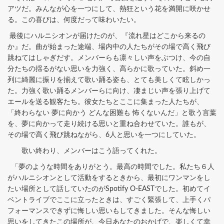
アツだ。みんなが心を一つにして、熱狂という花を満開に咲かせ
る。この喜びは、何度だって味わいたい。
最後にハルニシオンが届けたのが、『流れ星はどこから来るの
か』だ。曲が始まった途端、場内中の人たちがその場で高く飛び
跳ねてはしゃぎだす。メンバーらも凛々しい声をぶつけ、今の自
分たちの揺るがない思いを力強く、高らかに歌っていた。斜め一
列に綺麗に振りを揃えて歌い踊る姿も、とても美しくて眩しかっ
た。力強く歌い踊るメンバーらに向け、凄まじい声を張り上げて
エールを送る観客たち。彼女たちとここに集まった人たちが、
「終わらない 夢に向かう どんな困難も 怖くないんだ」と歌う言葉
を、夢に向かって走り続ける思いと重ね合わせていた。誰もが、
その場で高く飛び跳ねながら、6人と思いを一つにしていた。
歌い終わり、メンバーはこう語ってくれた。
「夢のような時間をありがとう。最高の時間でした。私たち６人
がハルニシオンとして活動をするときから、最初にワンマンをし
たい場所として話していたのがSpotify O-EASTでした。初めてイ
ベントライブでここに立ったときは、すごく緊張して、上手くパ
フォーマンスできずに悔しい思いもしてきました。そんな悔しい
思いをしてきたこの場所が、今日あなたのおかげで、楽しくて幸