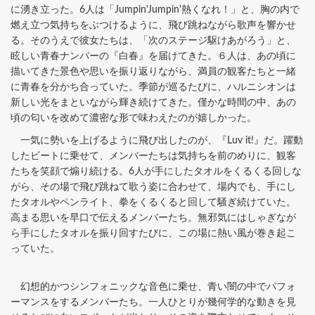
に湧き立った。6人は「Jumpin'Jumpin'熱くなれ！」と、胸の内で
燃え立つ気持ちをぶつけるように、飛び跳ねながら歌声を響かせ
る。そのうえで彼女たちは、「次のステージ駆けあがろう」と、
眩しい青春ナンバーの『白春』を届けてきた。６人は、あの頃に
描いてきた景色や思いを振り返りながら、満員の観客たちと一緒
に青春を分かち合っていた。季節が巡るたびに、ハルニシオンは
新しい光をまといながら輝き続けてきた。僅かな時間の中、あの
頃の匂いを改めて濃密な形で味わえたのが嬉しかった。
一気に勢いを上げるように飛び出したのが、『Luv it!』だ。躍動
したビートに乗せて、メンバーたちは気持ちを前のめりに、観客
たちを笑顔で煽り続ける。6人が手にしたタオルをくるくる回しな
がら、その場で飛び跳ねて歌う姿に合わせて、場内でも、手にし
たタオルやペンライト、拳をくるくると回して騒ぎ続けていた。
高まる思いを早口で伝えるメンバーたち。無邪気にはしゃぎなが
ら手にしたタオルを振り回すたびに、この場に熱い風が巻き起こ
っていた。
幻想的かつシンフォニックな音色に乗せ、青い闇の中でパフォ
ーマンスをするメンバーたち。一人ひとりが幾何学的な動きを見