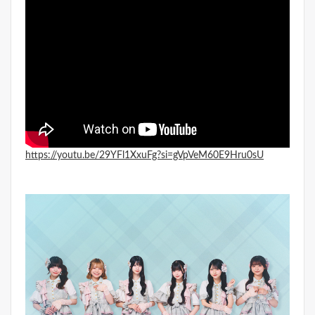
https://youtu.be/29YFl1XxuFg?si=gVpVeM60E9Hru0sU