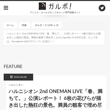
メ
イ
アイドル・ガールズポップ＆ロック専門情報サイト
ン
コ
ン
ホーム
特集
ガルポ！ズ LIVE レポ
テ
ハルニシオン 2nd ONEMAN LIVE「春、満ちて。」公演レポート！ 6枚の花びらが描
ン
き出した熱狂の景色。満員の観客で埋め尽くされたSpotify O-EAST公演。そして次
ツ
は、Kanadevia Hallでのワンマン公演だ！！
に
移
動
FEATURE
2026.06.08
ハルニシオン
ハルニシオン 2nd ONEMAN LIVE「春、満
ちて。」公演レポート！ 6枚の花びらが描
き出した熱狂の景色。満員の観客で埋め尽