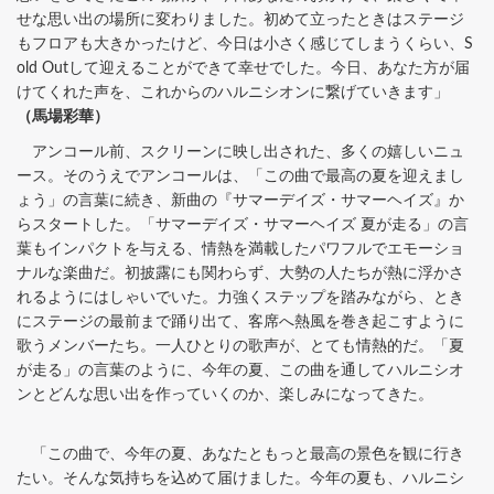
せな思い出の場所に変わりました。初めて立ったときはステージ
もフロアも大きかったけど、今日は小さく感じてしまうくらい、S
old Outして迎えることができて幸せでした。今日、あなた方が届
けてくれた声を、これからのハルニシオンに繋げていきます」
（馬場彩華）
アンコール前、スクリーンに映し出された、多くの嬉しいニュ
ース。そのうえでアンコールは、「この曲で最高の夏を迎えまし
ょう」の言葉に続き、新曲の『サマーデイズ・サマーヘイズ』か
らスタートした。「サマーデイズ・サマーヘイズ 夏が走る」の言
葉もインパクトを与える、情熱を満載したパワフルでエモーショ
ナルな楽曲だ。初披露にも関わらず、大勢の人たちが熱に浮かさ
れるようにはしゃいでいた。力強くステップを踏みながら、とき
にステージの最前まで踊り出て、客席へ熱風を巻き起こすように
歌うメンバーたち。一人ひとりの歌声が、とても情熱的だ。「夏
が走る」の言葉のように、今年の夏、この曲を通してハルニシオ
ンとどんな思い出を作っていくのか、楽しみになってきた。
「この曲で、今年の夏、あなたともっと最高の景色を観に行き
たい。そんな気持ちを込めて届けました。今年の夏も、ハルニシ