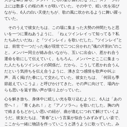
上には数多くの桜の木々が咲いていた。その中で、眩い光を浴び
ながら、6人の白い天使たちが、歌の風に吹かれるように舞い躍っ
ていた。
そのうえで彼女たちは、この場に集まった大勢の仲間たちと思
いを一つに重ねあうように、「ねぇツインレイって知ってる？私
たちみたいだね」と『ツインレイ』を歌いだした。"ツインレイ"と
は、前世で一つだった魂が現世で二つに分かれた"魂の片割れ"のこ
と。メンバー同士が絡み合いながら、互いに出会い、惹かれ合う
運命を歌にして伝えていく。もちろん、メンバーとここに集まっ
た人たちもツインレイの関係だ。だから、こうして惹かれ合うん
だという気持ちを伝え合うように、沸き立つ感情を歌声や叫ぶ
声、高く掲げた拳にして交わしていた。彼女たちは、「何回も季
節超えていこうよ」と呼びかけてきた。その声に向けて、場内か
らも思いを返す熱い声が張り上がっていた。
心を解き放ち、身体中に眩しい光を取り込むように、6人は「あの
空へ！」「青くあれ！」と『アノソラへ』を歌いだした。胸の内
で絡まるもどかしい思いの紐が、曲が進むにつれて解けていくよ
うだ。彼女たちは、"青春"という言葉が似合うみずみずしい姿で、
ここから一緒に物語を作っていこうと誘うように歌っていた。み