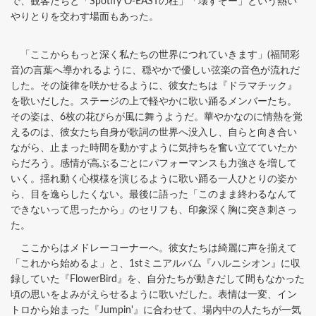
で、観客たちと「Spotify O-EASTの柱」「壊すぞー」という熱い
やりとりを交わす場面もあった。
「ここからもっと深く私たちの世界につれていきます」(福間彩
音)の言葉へ導かれるように、穏やかで優しい弦楽の音色が流れだ
した。その旋律を咲かせるように、彼女たちは『ドラマチック』
を歌いだした。ステージの上で軽やかに歌い踊るメンバーたち。
その姿は、6枚の花びらが風に舞うようだ。華やかなのに情熱を覚
えるのは、彼女たち自身が歌詞の世界へ没入し、自らと向き合い
ながら、止まった時間を動かすように気持ちを奮い立てていたか
らだろう。感情が高ぶるごとにパフォーマンスも力強さを増して
いく。揺れ動く心模様を演じるように歌い踊る一人ひとりの姿か
ら、目を逸らしたくない。最後に語った「このまま終わるなんて
できないって思ったから」のセリフも、印象深く胸に突き刺さっ
た。
ここからはメドレーコーナーへ。彼女たちは綺麗に声を揃えて
「これから始めるよ」と、1stミニアルバム『ハルニシオン』に収
録していた『FlowerBird』を、自分たちが動きだして間もなかった
頃の思いをよみがえらせるように歌いだした。表情は一変、イン
トロから始まった『Jumpin'』に合わせて、場内中の人たちが一気