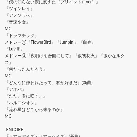
『僕の知らない僕に変えた（プリイントロver）』
『ツインレイ』
『アノソラへ』
『音速少女』
MC
『ドラマチック』
メドレー①『FlowerBird』『Jumpin'』『白春』
『Luv it!』
メドレー②『夜明けを合図にして』『仮初花火』『微かなルク
ス』
『何だったんだろう』
MC
『どんなに嫌われたって、君が好きだ』(新曲)
『アオバ』
『ただ、君に咲く。』
『ハルニシオン』
『流れ星はどこから来るのか』
MC
-ENCORE-
『サマーデイズ・サマーヘイズ』(新曲)