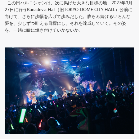
この日ハルニシオンは、次に掲げた大きな目標の地、2027年3月
27日に行うKanadevia Hall（旧TOKYO DOME CITY HALL）公演に
向けて、さらに歩幅を広げて歩みだした。膨らみ続けるいろんな
夢を、少しずつ叶える目標にし、それを達成していく。その姿
を、一緒に瞼に焼き付けていかないか。