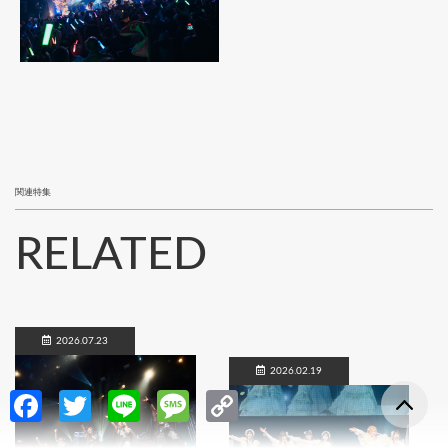
関連特集
RELATED
2026.07.23
2026.02.19
Fa
T
Li
M
C
ce
w
n
es
o