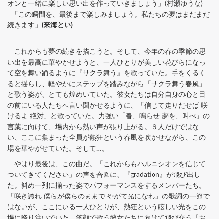
オンと一緒に楽しい思い出を作っていきましょう」(村瀬ゆうな)
「この瞬間を、最後まで楽しみましょう。私たちの夢はまだまだ
続きます」
(来海とい)
これからも夢の続きを描こうと。そして、今年の春の季節の思
い出を最高に華やかせようと、一人ひとりが美しい花びらになっ
て空を舞い踊るように『サクラ舞う』を歌っていた。手をくるく
ると揺らし、軽やかにステップを踏みながら「サクラ舞う春風」
と歌う姿が、とても煌めいていた。彼女たちは自分自身の心と目
の前にいる人たちへ言い聞かせるように、「信じて走りだせば 咲
けるよ 絶対」と歌っていた。力強い「春、鳴らせ 夢を、叫べ」の
言葉に向けて、場内から熱い声が張り上がる。６人だけではな
い、ここに集まった全員が熱狂という春風を吹かせながら、この
場を華やがせていた。そして…。
やはり最後は、この曲だ。「これからもハルニシオンを信じて
ついてきてください」の声を合図に、『gradation』が飛び出し
た。斜め一列に揃った姿でパフォーマンスをするメンバーたち。
「咲き誇れ 僕らが僕らのままで やがて光になれ」の歌詞の一節で
はないが、ここにいる一人ひとりが、熱狂という眩しい光をこの
場に降り注いでいた。笑顔で歌う彼女たちに向けて飛び交う「お