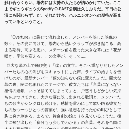
触れ合うくらい、場内には大勢の人たちが詰めかけていた。ここ
までギュウギュウのSpotify O-EAST公演は久しぶりだ。平日の公
演にも関わらず、だ。それだけ今、ハルニシオンへの期待が高ま
っているということ。
『Overture』に乗せて流れ出した、メンバーを映した映像の
数々。その姿に向けて、場内から熱いクラップが沸き起こる。高
まる期待、高ぶる思い。ステージ前を覆った大きな幕には「花が
咲き、季節を変える。」の文字が。そして…。
巨大な幕の上で飛び交う「僕」の文字。そこへ重なりだしたメン
バーたちの心の叫びをスキャットにした声。ライブの始まりを告
げたのが、最新ナンバー『僕の知らない僕に変えた』だ。巨大な
幕の裏、闇に包まれたステージで、彼女たちは「言葉にならない
感情の連鎖 いっそ捨ててしまって」と、戸惑うもどかしい気持
ちをぶつけてきた。大きな幕に映し出される歌詞と、メンバーた
ちの歌声がシンクロし続ける。感情を露わにして歌い踊る彼女た
ちの放つ一つひとつの言葉が、強い意志を持った心の叫びとして
胸に突き刺さる。まるで、舞台劇の始まりを見ているようだ。後
半に飛び出した「多分もう少しでわかる」の言葉。それを合図に
大きな幕が落ち、メンバーたちの姿が露わになった。ステージの