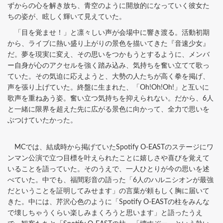
ずからの心を解き放ち、青空のように開放的になっていく彼女た
ちの姿が、眩しく輝いて見えていた。
「目を覚ませ！」と凛々しい声が会場中に響き渡る。活動初期
から、ライブに熱い盛り上がりの景色を描いてきた『音速少女』
だ。夢を現実に変え、その思いをつかもうとするように、メンバ
ー自身が心のアクセルを強く踏み込み、気持ちを奮い立てて歌っ
ていた。その気迫に応えようと、大勢の人たちが高く拳を掲げ、
声を張り上げていた。終盤に生まれた、「Oh!Oh!Oh!」と互いに
歌声を重ねあう姿。奮い立つ気持ちを抑えられない。だから、6人
と一緒に限界を超えた先に広がる景色に向かって、全力で思いを
ぶつけていたかった。
MCでは、結成時から掲げていたSpotify O-EASTのステージにワ
ンマン公演で立つ目標を叶えられたことに嬉しさや喜びを覚えて
いることを語っていた。そのうえで、一人ひとりが今の思いを述
べていた。中でも、福間彩音の語った「6人のハルニシオンが最強
だということを証明してみせます」の言葉が頼もしく胸に届いて
きた。中には、芹沢心色のように「Spotify O-EASTの柱をみんな
で壊しちゃうくらい楽しみまくろうと思います」と語ったうえ