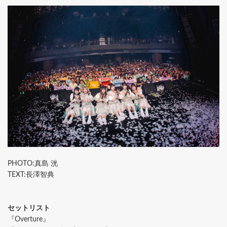
PHOTO:真島 洸
TEXT:長澤智典
セットリスト
『Overture』