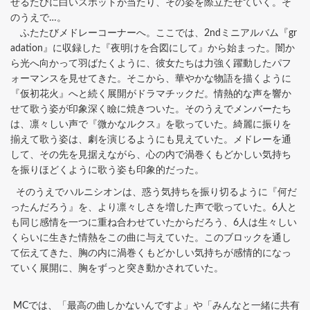
せるたびに白いスポットが当たり、その姿を際立たせていく。そ
のうえで…。
ふたたびメドレーコーナーへ。ここでは、2ndミニアルバム『gr
adation』に収録した『夜明けを合図にして』から始まった。闇か
ら光へ向かって羽ばたくように、彼女たちは力強く躍動したパフ
ォーマンスを見せてきた。そこから、華やかな物語を描くように
『仮初花火』へと続く展開がドラマチックだ。情熱的な声を響か
せて歌う姿が印象深く瞼に焼きついた。そのうえでメンバーたち
は、凛々しい声で『微かなルクス』を歌っていた。綺麗に振りを
揃えて歌う姿は、劇を演じるようにも見えていた。メドレーを通
して、その先を見据えながら、心の内で渦巻くもどかしい気持ち
を振りほどくように歌う姿も印象的だった。
そのうえでハルニシオンは、惑う気持ちを振り切るように『何だ
ったんだろう』を、より凛々しさを増した声で歌っていた。6人と
も同じ感情を一つに重ね合わせていたからだろう、6人は生々しい
くらいに生きた情熱をこの曲に与えていた。このブロックを通し
て伝えてきた、胸の内に渦巻くもどかしい気持ちが感情的になっ
ていく展開に、胸をずっと突き動かされていた。
MCでは、「最高の曲しかないんですよ」や「みんなと一緒に共有