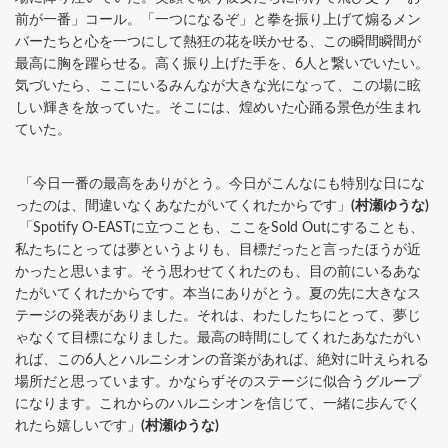
前が一番」コール。「一つになるぞ」と拳を振り上げて煽るメン
バーたちと心を一つにして熱狂の花を咲かせる、この瞬間瞬間が
最高に胸を躍らせる。高く振り上げた手を、6人と繋いでいたい。
気づいたら、ここにいるみんなが大きな光になって、この場に眩
しい輝きを放っていた。そこには、煌めいた心踊る景色が生まれ
ていた。
「今日一番の最高をありがとう。今日がこんなにも特別な日にな
ったのは、間違いなくあなたがいてくれたからです」
(村瀬ゆうな)
「Spotify O-EASTに立つことも、ここをSold Outにすることも、
私たちにとっては夢というよりも、目標だったと言ったほうが近
かったと思います。そう思わせてくれたのも、目の前にいるあな
たがいてくれたからです。本当にありがとう。夏の先に大きなス
テージの発表がありました。それは、わたしたちにとって、夢じ
ゃなくて目標になりました。最高の時間にしてくれたあなたがい
れば、この6人とハルニシオンの音楽があれば、絶対に叶えられる
場所だと思っています。かならずそのステージに似合うグループ
になります。これからのハルニシオンを信じて、一緒に歩んでく
れたら嬉しいです」
(村瀬ゆうな)