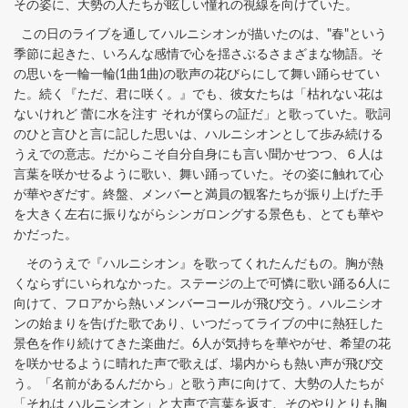
その姿に、大勢の人たちが眩しい憧れの視線を向けていた。
この日のライブを通してハルニシオンが描いたのは、"春"という
季節に起きた、いろんな感情で心を揺さぶるさまざまな物語。そ
の思いを一輪一輪(1曲1曲)の歌声の花びらにして舞い踊らせてい
た。続く『ただ、君に咲く。』でも、彼女たちは「枯れない花は
ないけれど 蕾に水を注す それが僕らの証だ」と歌っていた。歌詞
のひと言ひと言に記した思いは、ハルニシオンとして歩み続ける
うえでの意志。だからこそ自分自身にも言い聞かせつつ、６人は
言葉を咲かせるように歌い、舞い踊っていた。その姿に触れて心
が華やぎだす。終盤、メンバーと満員の観客たちが振り上げた手
を大きく左右に振りながらシンガロングする景色も、とても華や
かだった。
そのうえで『ハルニシオン』を歌ってくれたんだもの。胸が熱
くならずにいられなかった。ステージの上で可憐に歌い踊る6人に
向けて、フロアから熱いメンバーコールが飛び交う。ハルニシオ
ンの始まりを告げた歌であり、いつだってライブの中に熱狂した
景色を作り続けてきた楽曲だ。6人が気持ちを華やがせ、希望の花
を咲かせるように晴れた声で歌えば、場内からも熱い声が飛び交
う。「名前があるんだから」と歌う声に向けて、大勢の人たちが
「それは ハルニシオン」と大声で言葉を返す、そのやりとりも胸