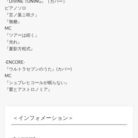
『DIVINE TUNING』（カバー）
ピアノソロ
『言ノ葉ニ咲ク』
『無糖』
MC
『ツアーは続く』
『光れ』
『夏影方程式』
-ENCORE-
『ウルトラセブンのうた』(カバー)
MC
『シュプレヒコールが眠らない』
『愛とアストロノミア』
＜インフォメーション＞