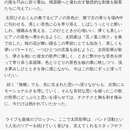
の面を巧みに折り重ね、桃源郷へと連れ出す魅惑的な刺激を観客
たちに与えていった。
太田ひさおくんの奏でるピアノの音色が、雅で古の香りを場内中
に匂わせる。美しい音色に心を寄り添え、しばしうっとりと酔い
しれ、微睡みを覚える、このひとときが心地いい。儚くも美しい
ピアノの音色へ導かれるように、太田家は『言ノ葉ニ咲ク』を奏
で出した。桜の花が舞い踊るこの季節にとても似合う、美しくも
儚いバラードだ。一つひとつの言葉を詠むように、太田彩華が歌
う。儚さを抱いた彼女の歌声に優しく、ときに艶やかな音色を持
って寄り添う楽器陣。色とりどりの景色を瞼の裏に映しつつ、浅
き夢みしひとときを身に感じながら、今はこの歌にずっと浸って
いたい。
続く『無糖』でも、先に生まれた思いへ浸りながらも、次第にエ
モーショナルさを増していく、そんな哀切な思いを綴ったこの歌
の世界にどっぷりと思いを浸らせては、チクチクと胸を刺す痛み
に、今だけは抱かれていたかった。
ライブも最後のブロックへ。ここで太田彩華は、バンド活動とい
う人生のツアーを続けていく喜びを、支えてくれるスタッフやフ