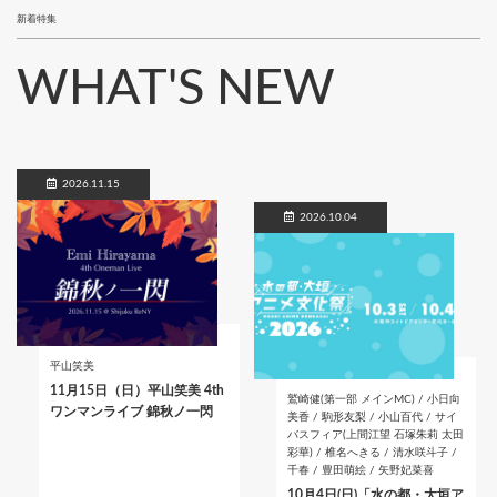
新着特集
WHAT'S NEW
2026.11.15
2026.10.04
平山笑美
11月15日（日）平山笑美 4th
鷲崎健(第一部 メインMC) / 小日向
ワンマンライブ 錦秋ノ一閃
美香 / 駒形友梨 / 小山百代 / サイ
バスフィア(上間江望 石塚朱莉 太田
彩華) / 椎名へきる / 清水咲斗子 /
千春 / 豊田萌絵 / 矢野妃菜喜
10月4日(日)「水の都・大垣ア