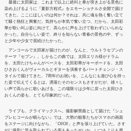
最後に太田家は、これまで以上に絶叫と拳が突き上がる景色に
染め上げるように『夏影方程式』をエモーショナルさ全開で届け
てきた。ここにほしいのは何か？それは、共に魂を熱く奮い立て
て騒ぐ熱狂と興奮だ。気持ちが本気で奮い立つ。だから、太田彩
華が歌い叫ぶ姿に向けて、高らかに声を上げて歌わずにいられな
かった。自分らしい姿で、終りを知らない青春の景色の中、ずっ
と少年や少女で居続けたかった。
アンコールで太田家が届けたのが、なんと、ウルトラセブンの
テーマ『セブン』。しかもこの曲では、太田エリカ様がドラム
を、太田たけちゃんがベースを、太田彩華がキーボードを、太田
ひさおくんがヴォーカルとギターを演奏するパートチェンジ・ス
タイルで届けてきた。7周年のお祝いを、こんなにも遊び心を持っ
た姿で伝えてくるとは。洒落たそのセンスもさすがだが、雄々し
い声で高らかに歌いあげる、この場限りは少年に戻った太田ひさ
おくんの姿も、とても印象的だった。
ライブも、クライマックスへ。撮影解禁曲として届けた『シュ
プレヒコールが眠らない』では、大勢の観客たちがスマホの画面
をステージに向けながら、「Oi!Oi!」と声を張り上げていた。さす
がに撮影に気を取られている面もあったせいか、いつもよりも声