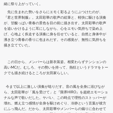
緒に祭り上がっていく。
先に生まれた勢いをさらにエモく彩るようにぶつけたのが、
『君と世界制服』。太田彩華の歌声の絵筆と、軽快に駆ける演奏
が、甘酸っぱい青春の景色を目の前に描き出す。太田彩華の歌声
を追いかけるように耳にしながら、心をエモい気持ちで染め上
げ、心地よく疾走する演奏に身を任せていると、自然と身体中が
沸き立つ青春の香りに包まれだす。その感覚が、無性に気持ちを
掻き立てていた。
この日から、メンバーらは新衣装姿。相変わらずテンションの
高いMCだ。むしろ、その勢いを持って、熱狂というドラマをトー
クでも描き続けるところが太田家らしい。
今まで以上に激しい演奏が唸りだす。音の風を全身に浴びなが
ら、太田彩華が「風を受けて」と『限界HIRO』を超絶エモーショ
ナルな声で歌いだした。ヤバい、この時点で理性のストッパーが
壊れ、燃え立つ感情が全身を駆けめぐり、冷静という言葉が彼方
にふっ飛んだ。だから、太田彩華やメンバーらの煽りに合わせて