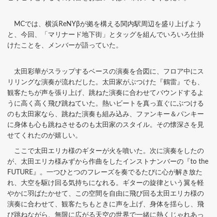
MCでは、横浜ReNYβが拠を構える関内駅周辺を盛り上げよう
と、今回、「マリナード地下街」とタッグを組んでいろいろ仕掛
けたことを、メンバーが語っていた。
太田彩華がスラップするベースの演奏を合図に、フロア中にス
リリングな演奏が流れだした。太田家がぶつけた『鶴雷』でも、
観客たちが声を張り上げ、跳ねた演奏に合わせてバウンドするよ
うに高く高く飛び跳ねていた。熱いビートを真っ直ぐにぶつける
のも太田家なら、跳ねた演奏も組み込み、ファンキー＆パンキー
に身体も心も跳ねさせるのも太田家のスタイル。その懐深さを見
せてくれたのが嬉しい。
ここで太田エリカ様のギターが火を噴いた。次に演奏をしたの
が、太田エリカ様みずから作曲をしたインストナンバーの『to the
FUTURE』。一つひとつのフレーズを奏でるたびに心が解き放た
れ、大空を駆け回る気持ちになれる。ギターの旋律という翼を軽
やかに羽ばたかせて、この空間を自由に飛び回る太田エリカ様の
演奏に合わせて、観客たちもときに声を上げ、身体を揺らし、飛
び跳ねながら、無限に広がる天空の世界で一緒に熱くじゃれあっ