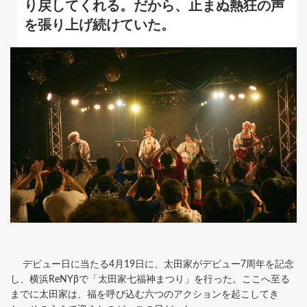
り戻してくれる。だから、止まぬ熱狂の声
を張り上げ続けていた。
デビュー日に当たる4月19日に、太田家がデビュー7周年を記念
し、横浜ReNYβで「太田家七福神まつり」を行った。ここへ至る
までに太田家は、福を呼び込む六つのアクションを起こしてき