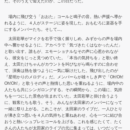
た。そのうえで迎えたのが、この日だった。
場内に飛び交う「おおた」コールと鳴子の音。熱い声援へ導か
れるように、４人がステージに姿を現した。おもむろに楽器を手
にするメンバーたち。そして…。
太田彩華がマイクを右手で強く握りしめ、みずからの声を場内
中へ響かせるように、アカペラで「気づきたくはなかったんだ」
と歌い出す。誰もが、エモーショナルなその声に心惹かれなが
ら、彼女をじっと見つめていた。「本当の気持ちを」と歌い終
え、太田たけちゃんがカウントを叫びながら鳴らすのに合わせ
て、演奏は熱を放つように一気に駆けだした。飛び出したのが
『星明かりのメロディ』だ。メンバーらが雄々しき声で「Oh!Oh!
Oh!Oh!」と歌うその声と熱情した思いを重ねるように、場内中の
人たちも共にシンガロングする。その瞬間から、この場に、気持
ちを一つにした景色が生まれていた。太田彩華と掛け合うよう
に、観客たちも歌う。そう、みんなが太田家のメンバーになって
一緒に祭り上がる。これこそが、太田家のライブだ。一人ひとり
が沸き立つ思いを４人の気持ちと重ねあわせ、心を一つに結び合
おうと熱いシュプレヒコールを上げる。これを感じたくて、たく
さんの人たちが太田家のライブの元に集まっては、いつだって一