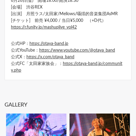
6月26日(金) 開場18:00/開演18:30
[会場] 渋谷REX
[出演] 月照ラス/太田家/Mellows/囁揺的音楽集団AsMR
[チケット] 前売 ¥4,000 / 当日¥5,000 （+D代）
https://r.funity.jp/mashuplive_vol42
公式HP：
https://otaya-band.jp
公式YouTube：
https://www.youtube.com/@otaya_band
公式X：
https://x.com/otaya_band
公式FC「太田家家族会」：
https://otaya-band.jp/communit
y.php
GALLERY