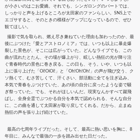
が小さいのはごお愛嬌。それでも、シンガロングのパートでは、
しっかりと声を上げるところが太田家のファンらしい。SNS上で
エゴサすると、そのときの模様がアップになっているので、ぜひ
観てほしい。
撮影で気を取られ、燃え尽き兼ねていた理由も加わったのか、最
後にぶつけた『愛とアストロノミア』では、いつも以上に暴走爆
裂した景色が、そこには広がっていた。どんなライブでも、この
曲が流れたとたん、その場が爆上がり、眩しい熱狂の光が降り注
ぐ青春時代の景色に巻き戻る。この日も、そう。いや、いつも以
上に張り上げた「Oi!OiOi!」と「Oh!Oh!Oh!」の声が飛び交う、ク
ソ熱くて、むさ苦しくて、汗くさい、部活動に全てを注ぎ込み、
本気で青春をぶつけていた、あの頃の自分に戻ったような姿で騒
ぎ祭っていた。でも、それがほしいんだ。現実なんかすべて蹴飛
ばし、全身全霊でぶつかる自分を本気で認められる、そんな自分
に、この曲を通して太田家が取り戻してくれる。だから、止まぬ
熱狂の声を張り上げ続けていた。
最高の七周年ライブだった。そして、最高に熱い思いを胸に、8
年目に、みんなで最強の一歩を踏み出せた日だった。