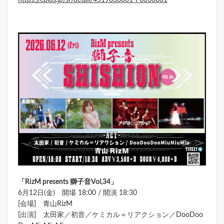
「
RizM presents
獅子音
Vol,34
」
6月12日(金) 開場 18:00 / 開演 18:30
[会場] 青山RizM
[出演] 太田家／初音／ケミカル＝リアクション／DooDoo