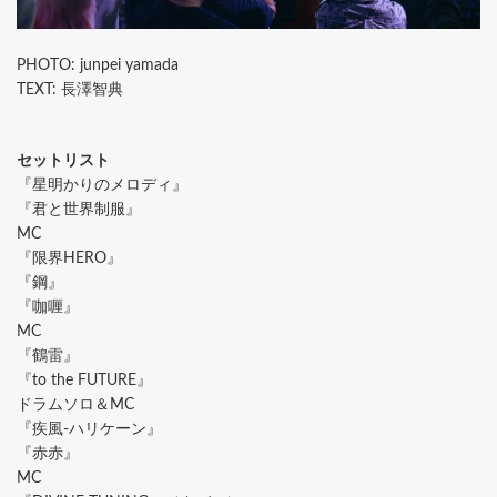
PHOTO: junpei yamada
TEXT: 長澤智典
セットリスト
『星明かりのメロディ』
『君と世界制服』
MC
『限界HERO』
『鋼』
『咖喱』
MC
『鶴雷』
『to the FUTURE』
ドラムソロ＆MC
『疾風-ハリケーン』
『赤赤』
MC