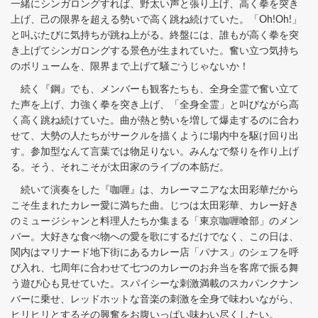
一緒にシンガロングすれば、野太い声と張り上げ、高く拳を突き
上げ、己の限界を超える勢いで高く跳ね続けていた。「Oh!Oh!」
と叫ぶたびに気持ちが跳ね上がる。終盤には、誰もが高く拳を突
き上げてシンガロングする景色が生まれていた。奮い立つ気持ち
のボリュームを、限界まで上げて騒ごうじゃないか！
続く『鋼』でも、メンバーも観客たちも、全身全霊で奮い立て
た声を上げ、力強く拳を突き上げ、「全身全霊」と叫びながら高
く高く跳ね続けていた。曲が熱と勢いを増して爆走するのに合わ
せて、大勢の人たちがサークルを描くように場内中を駆け回り出
す。参加型なんて言葉では物足りない。みんなで祭りを作り上げ
る。そう、それこそが太田家のライブの本筋だ。
続いて演奏をした『咖喱』は、カレーマニアな太田彩華だから
こそ生まれたカレー愛に満ちた曲。じつは太田彩華、カレー好き
のミュージシャンと料理人たちか集まる「東京咖喱喰部」のメン
バー。大好きな食べ物への愛を歌にするだけでなく、この日は、
関内はマリナード地下街にあるカレー店「パナス」のシェフを呼
び入れ、七周年に合わせて七つのカレーのお弁当を客席で振る舞
う遊び心も見せていた。スパイシーな刺激満載のスカパンクナン
バーに乗せ、レッドホットな音楽の刺激を全身で味わいながら、
ヒリヒリとするその興奮をお腹いっぱい味わい尽くしたい。