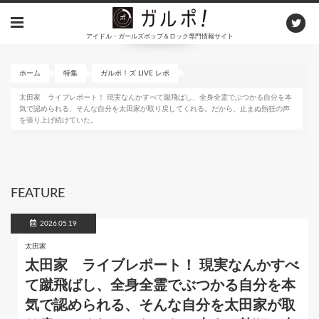
メ
イ
アイドル・ガールズポップ＆ロック専門情報サイト
ン
コ
ン
ホーム
特集
ガルポ！ズ LIVE レポ
テ
太田家 ライブレポート！ 現実なんかすべて蹴飛ばし、全身全霊でぶつかる自分を本
ン
気で認められる、そんな自分を太田家が取り戻してくれる。だから、止まぬ熱狂の声
ツ
を張り上げ続けていた。
に
移
動
FEATURE
2026.05.19
太田家
太田家 ライブレポート！ 現実なんかすべ
て蹴飛ばし、全身全霊でぶつかる自分を本
気で認められる、そんな自分を太田家が取