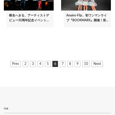
椎名へきる、アーティストデ
Amairo-Flip、初ワンマンライ
ビュー30周年記念イベント…
ブ『BOOKMARK』開催！笑…
ペ
前
Prev
ペ
2
ペ
3
ペ
4
ペ
5
カ
6
ペ
7
ペ
8
ペ
9
ペ
10
次
Next
ー
ペ
ー
ー
ー
ー
レ
ー
ー
ー
ー
ペ
ジ
ー
ジ
ジ
ジ
ジ
ン
ジ
ジ
ジ
ジ
ー
ジ
ト
ジ
送
ペ
り
ー
ジ
特集