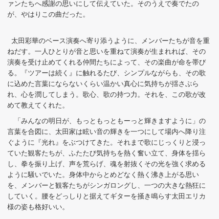
ァンたちへ感謝の思いにして伝えていた。そのうえで奏でたの
が、やはりこの曲だった。
太田彩華のベース演奏へ寄り添うように、メンバーたちが音を重
ねだす。一人ひとりが音と思いを重ねて演奏が生まれれば、その
演奏を受け止めてくれる仲間たちによって、その楽曲が命を帯び
る。『ツアーは続く』に触れるたび、シンプルながらも、その歌
に込めた言葉にならないくらい温かい真心に気持ちが揺さぶら
れ、心を潤してしまう。歌心、歌の持つ力。それを、この歌が改
めて教えてくれた。
「みんなの明日が、もっともっともーっと輝きますように」の
言葉を合図に、太田家は眩い音の輝きを一つにして場内へ降り注
ぐように『光れ』をぶつけてきた。それまで歌にじっくりと浸っ
ていた観客たちが、ふたたび気持ちを熱く奮い立て、身体を揺ら
し、拳を振り上げ、声を荒らげ、魂を射抜くその光を強く求める
ように騒いでいた。身体中からとめどなく熱く沸き上がる思い
を、メンバーと観客たちがシンガロングし、一つの大きな熱狂に
していく。腰をどっしりと据えてギターを掻き鳴らす太田エリカ
様の姿も格好いい。