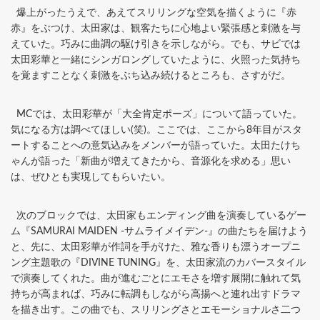
爆上がったうえで、あえてスリリングな空気を描くように『赤
赤』をぶつけ、太田家は、観客たちに心地よい緊張感と刺激を与
えていた。巧みに曲調の駆け引きを示しながら。でも、サビでは
太田彩華と一緒にシンガロングしていたように、火照った気持ち
を覚ますことなく刺激をぶち込み続けるところも、さすがだ。
MCでは、太田彩華が「大全肯定ポーズ」について語っていた。
気になる方は調べてほしい(笑)。ここでは、ここから8年目がスタ
ートすることへの意気込みをメンバーが語っていた。太田たけち
ゃんが語った「新曲が増えてきたから、音源化を求める」思い
は、ぜひとも実現してもらいたい。
次のブロックでは、太田家もエンディング曲を演奏しているゲー
ム『SAMURAI MAIDEN -サムライメイデン-』の曲たちを届けよう
と、先に、太田彩華が作詞を手がけた、雅な香りも漂うオープニ
ング主題歌の『DIVINE TUNING』を、太田家流のカバースタイル
で演奏してくれた。曲が進むごとにエモさを増す展開に触れて気
持ちが高まれば、巧みに転調もしながら高揚へと連れ出すドラマ
を描き出す。この曲でも、スリリングさとエモーショナルさ二つ