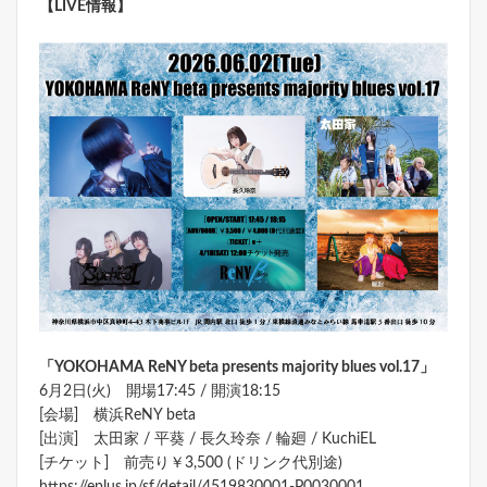
【LIVE情報】
「YOKOHAMA ReNY beta presents majority blues vol.17
」
6月2日(火) 開場17:45 / 開演18:15
[会場] 横浜ReNY beta
[出演] 太田家 / 平葵 / 長久玲奈 / 輪廻 / KuchiEL
[チケット] 前売り￥3,500 (ドリンク代別途)
https://eplus.jp/sf/detail/4519830001-P0030001