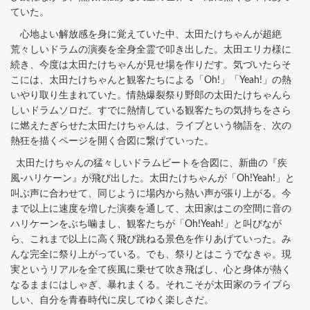
ていた。
心地よい解放感を身に覚えていた中、太田たけちゃんが超絶
荒々しいドラムの演奏を全身全霊で叩き出した。太田エリカ様に
続き、今度は太田たけちゃんが見せ場を作りだす。気づいたらそ
こには、太田たけちゃんと観客たちによる「Oh!」「Yeah!」の熱
いやり取り生まれていた。情熱爆裂祭り野郎の太田たけちゃんら
しいドラムソロだ。すでに熱情している観客たちの気持ちをさら
に燃えたぎらせた太田たけちゃんは、ライブという物語を、次の
熱狂を描くページを開く合図に繋げていった。
太田たけちゃんの猛々しいドラムビートを合図に、新曲の『疾
風-ハリケーン』が飛び出した。太田たけちゃんが「Oh!Yeah!」と
叫ぶ声に合わせて、同じように場内から熱い声が張り上がる。今
まで以上に速度を増した演奏を通して、太田家はこの空間に音の
ハリケーンをぶち噛まし、観客たちが「Oh!Yeah!」と叫びなが
ら、これまで以上に高く飛び跳ねる景色を作りあげていった。み
んな完全に祭り上がっている。でも、祭りとはこうでなきゃ。現
実というリアルを全て疾風に乗せて吹き飛ばし、心と身体が熱く
なるままにはしゃぎ、暴れまくる。それこそが太田家のライブら
しい、自分を青春時代に戻してゆく楽しさだ。