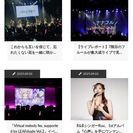
これからも互いを信じて、忘
【ライブレポート】7限目のフ
れたくない花を一緒に咲か…
ルールが集大成ライブで見…
2025.09.03
2025.09.02
「Virtual melody fes. supporte
R&BシンガーRuu、1stアルバ
d by LEAFshade Vol.2」イベ…
ム『心声』を手にワンマン…