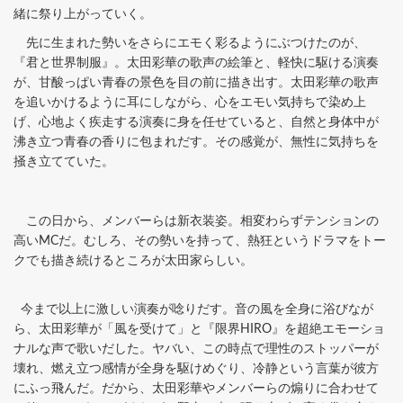
緒に祭り上がっていく。
先に生まれた勢いをさらにエモく彩るようにぶつけたのが、
『君と世界制服』。太田彩華の歌声の絵筆と、軽快に駆ける演奏
が、甘酸っぱい青春の景色を目の前に描き出す。太田彩華の歌声
を追いかけるように耳にしながら、心をエモい気持ちで染め上
げ、心地よく疾走する演奏に身を任せていると、自然と身体中が
沸き立つ青春の香りに包まれだす。その感覚が、無性に気持ちを
掻き立てていた。
この日から、メンバーらは新衣装姿。相変わらずテンションの
高いMCだ。むしろ、その勢いを持って、熱狂というドラマをトー
クでも描き続けるところが太田家らしい。
今まで以上に激しい演奏が唸りだす。音の風を全身に浴びなが
ら、太田彩華が「風を受けて」と『限界HIRO』を超絶エモーショ
ナルな声で歌いだした。ヤバい、この時点で理性のストッパーが
壊れ、燃え立つ感情が全身を駆けめぐり、冷静という言葉が彼方
にふっ飛んだ。だから、太田彩華やメンバーらの煽りに合わせて