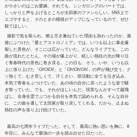
が小さいのはごお愛嬌。それでも、シンガロングのパートでは、
しっかりと声を上げるところが太田家のファンらしい。SNS上で
エゴサすると、そのときの模様がアップになっているので、ぜひ
観てほしい。
撮影で気を取られ、燃え尽き兼ねていた理由も加わったのか、最
後にぶつけた『愛とアストロノミア』では、いつも以上に暴走爆
裂した景色が、そこには広がっていた。どんなライブでも、この
曲が流れたとたん、その場が爆上がり、眩しい熱狂の光が降り注
ぐ青春時代の景色に巻き戻る。この日も、そう。いや、いつも以
上に張り上げた「Oi!OiOi!」と「Oh!Oh!Oh!」の声が飛び交う、ク
ソ熱くて、むさ苦しくて、汗くさい、部活動に全てを注ぎ込み、
本気で青春をぶつけていた、あの頃の自分に戻ったような姿で騒
ぎ祭っていた。でも、それがほしいんだ。現実なんかすべて蹴飛
ばし、全身全霊でぶつかる自分を本気で認められる、そんな自分
に、この曲を通して太田家が取り戻してくれる。だから、止まぬ
熱狂の声を張り上げ続けていた。
最高の七周年ライブだった。そして、最高に熱い思いを胸に、8
年目に、みんなで最強の一歩を踏み出せた日だった。