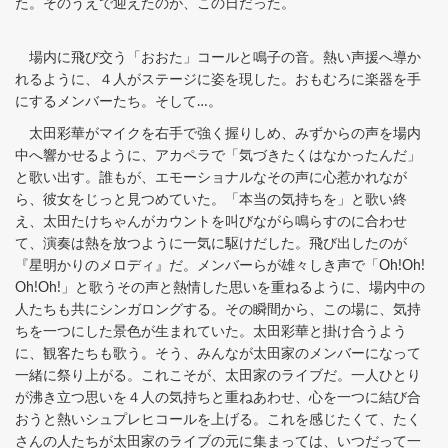
た。そのうえで迎えたのが、この日だった。
場内に飛び交う「おおた」コールと鳴子の音。熱い声援へ導か
れるように、４人がステージに姿を現した。おもむろに楽器を手
にするメンバーたち。そして…。
太田彩華がマイクを右手で強く握りしめ、みずからの声を場内
中へ響かせるように、アカペラで「気づきたくはなかったんだ」
と歌い出す。誰もが、エモーショナルなその声に心惹かれなが
ら、彼女をじっと見つめていた。「本当の気持ちを」と歌い終
え、太田たけちゃんがカウントを叫びながら鳴らすのに合わせ
て、演奏は熱を放つように一気に駆けだした。飛び出したのが
『星明かりのメロディ』だ。メンバーらが雄々しき声で「Oh!Oh!
Oh!Oh!」と歌うその声と熱情した思いを重ねるように、場内中の
人たちも共にシンガロングする。その瞬間から、この場に、気持
ちを一つにした景色が生まれていた。太田彩華と掛け合うよう
に、観客たちも歌う。そう、みんなが太田家のメンバーになって
一緒に祭り上がる。これこそが、太田家のライブだ。一人ひとり
が沸き立つ思いを４人の気持ちと重ねあわせ、心を一つに結び合
おうと熱いシュプレヒコールを上げる。これを感じたくて、たく
さんの人たちが太田家のライブの元に集まっては、いつだって一