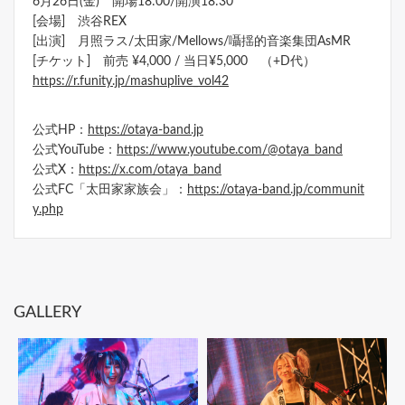
6月26日(金) 開場18:00/開演18:30
[会場] 渋谷REX
[出演] 月照ラス/太田家/Mellows/囁揺的音楽集団AsMR
[チケット] 前売 ¥4,000 / 当日¥5,000 （+D代）
https://r.funity.jp/mashuplive_vol42
公式HP：
https://otaya-band.jp
公式YouTube：
https://www.youtube.com/@otaya_band
公式X：
https://x.com/otaya_band
公式FC「太田家家族会」：
https://otaya-band.jp/communit
y.php
GALLERY