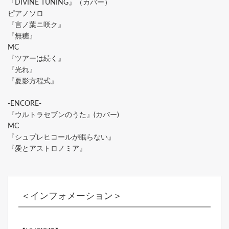
『DIVINE TUNING』（カバー）
ピアノソロ
『言ノ葉ニ咲ク』
『無糖』
MC
『ツアーは続く』
『光れ』
『夏影方程式』
-ENCORE-
『ウルトラセブンのうた』(カバー)
MC
『シュプレヒコールが眠らない』
『愛とアストロノミア』
＜インフォメーション＞