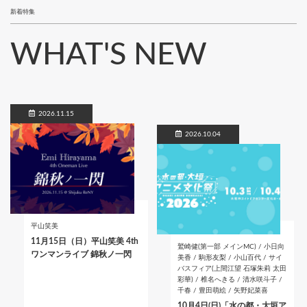
新着特集
WHAT'S NEW
2026.11.15
2026.10.04
平山笑美
11月15日（日）平山笑美 4th
鷲崎健(第一部 メインMC) / 小日向
ワンマンライブ 錦秋ノ一閃
美香 / 駒形友梨 / 小山百代 / サイ
バスフィア(上間江望 石塚朱莉 太田
彩華) / 椎名へきる / 清水咲斗子 /
千春 / 豊田萌絵 / 矢野妃菜喜
10月4日(日)「水の都・大垣ア