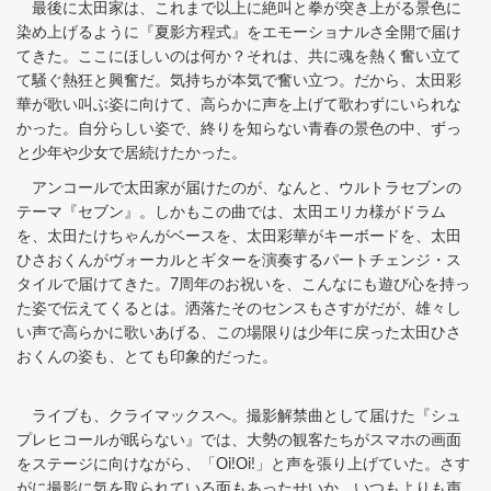
最後に太田家は、これまで以上に絶叫と拳が突き上がる景色に
染め上げるように『夏影方程式』をエモーショナルさ全開で届け
てきた。ここにほしいのは何か？それは、共に魂を熱く奮い立て
て騒ぐ熱狂と興奮だ。気持ちが本気で奮い立つ。だから、太田彩
華が歌い叫ぶ姿に向けて、高らかに声を上げて歌わずにいられな
かった。自分らしい姿で、終りを知らない青春の景色の中、ずっ
と少年や少女で居続けたかった。
アンコールで太田家が届けたのが、なんと、ウルトラセブンの
テーマ『セブン』。しかもこの曲では、太田エリカ様がドラム
を、太田たけちゃんがベースを、太田彩華がキーボードを、太田
ひさおくんがヴォーカルとギターを演奏するパートチェンジ・ス
タイルで届けてきた。7周年のお祝いを、こんなにも遊び心を持っ
た姿で伝えてくるとは。洒落たそのセンスもさすがだが、雄々し
い声で高らかに歌いあげる、この場限りは少年に戻った太田ひさ
おくんの姿も、とても印象的だった。
ライブも、クライマックスへ。撮影解禁曲として届けた『シュ
プレヒコールが眠らない』では、大勢の観客たちがスマホの画面
をステージに向けながら、「Oi!Oi!」と声を張り上げていた。さす
がに撮影に気を取られている面もあったせいか、いつもよりも声