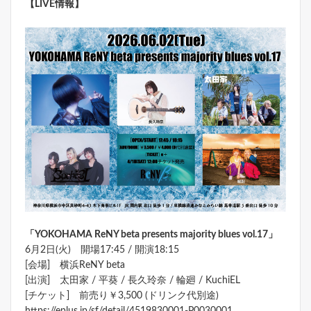
【LIVE情報】
「YOKOHAMA ReNY beta presents majority blues vol.17
」
6月2日(火) 開場17:45 / 開演18:15
[会場] 横浜ReNY beta
[出演] 太田家 / 平葵 / 長久玲奈 / 輪廻 / KuchiEL
[チケット] 前売り￥3,500 (ドリンク代別途)
https://eplus.jp/sf/detail/4519830001-P0030001