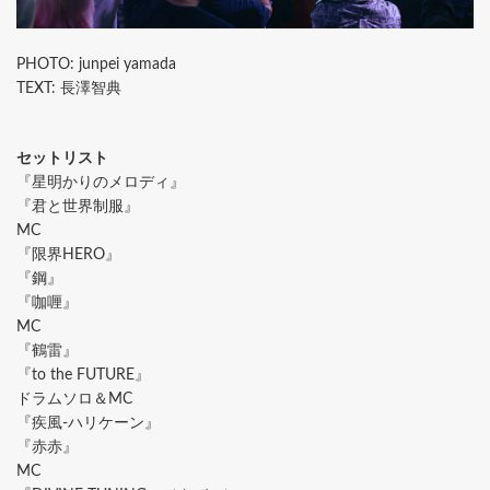
PHOTO: junpei yamada
TEXT: 長澤智典
セットリスト
『星明かりのメロディ』
『君と世界制服』
MC
『限界HERO』
『鋼』
『咖喱』
MC
『鶴雷』
『to the FUTURE』
ドラムソロ＆MC
『疾風-ハリケーン』
『赤赤』
MC