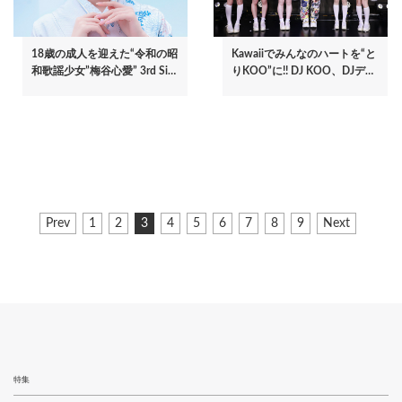
18歳の成人を迎えた“令和の昭
Kawaiiでみんなのハートを“と
和歌謡少女”梅谷心愛” 3rd Si…
りKOO”に!! DJ KOO、DJデ…
ペ
前
Prev
ペ
1
ペ
2
カ
3
ペ
4
ペ
5
ペ
6
ペ
7
ペ
8
ペ
9
次
Next
ー
ペ
ー
ー
レ
ー
ー
ー
ー
ー
ー
ペ
ジ
ー
ジ
ジ
ン
ジ
ジ
ジ
ジ
ジ
ジ
ー
ジ
ト
ジ
送
ペ
り
ー
ジ
特集