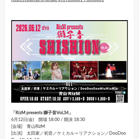
「
RizM presents
獅子音
Vol,34
」
6月12日(金) 開場 18:00 / 開演 18:30
[会場] 青山RizM
[出演] 太田家／初音／ケミカル＝リアクション／DooDoo