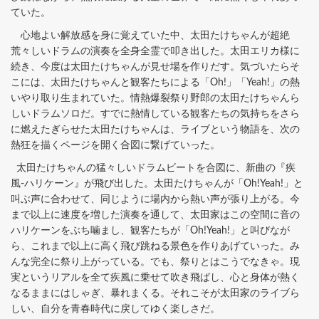
ていた。
心地よい解放感を身に覚えていた中、太田たけちゃんが超絶
荒々しいドラムの演奏を全身全霊で叩き出した。太田エリカ様に
続き、今度は太田たけちゃんが見せ場を作りだす。気づいたらそ
こには、太田たけちゃんと観客たちによる「Oh!」「Yeah!」の熱
いやり取り生まれていた。情熱爆裂祭り野郎の太田たけちゃんら
しいドラムソロだ。すでに熱情している観客たちの気持ちをさら
に燃えたぎらせた太田たけちゃんは、ライブという物語を、次の
熱狂を描くページを開く合図に繋げていった。
太田たけちゃんの猛々しいドラムビートを合図に、新曲の『疾
風-ハリケーン』が飛び出した。太田たけちゃんが「Oh!Yeah!」と
叫ぶ声に合わせて、同じように場内から熱い声が張り上がる。今
まで以上に速度を増した演奏を通して、太田家はこの空間に音の
ハリケーンをぶち噛まし、観客たちが「Oh!Yeah!」と叫びなが
ら、これまで以上に高く飛び跳ねる景色を作りあげていった。み
んな完全に祭り上がっている。でも、祭りとはこうでなきゃ。現
実というリアルを全て疾風に乗せて吹き飛ばし、心と身体が熱く
なるままにはしゃぎ、暴れまくる。それこそが太田家のライブら
しい、自分を青春時代に戻してゆく楽しさだ。