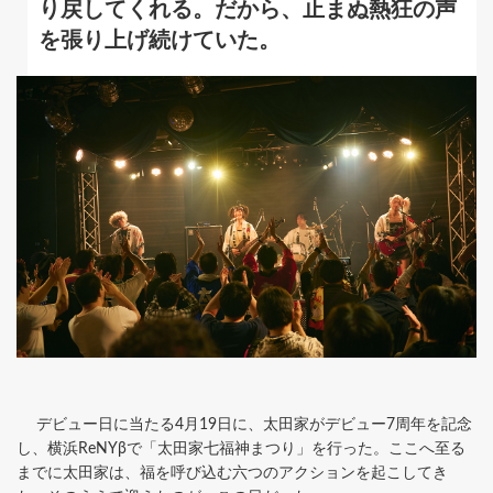
り戻してくれる。だから、止まぬ熱狂の声
を張り上げ続けていた。
デビュー日に当たる4月19日に、太田家がデビュー7周年を記念
し、横浜ReNYβで「太田家七福神まつり」を行った。ここへ至る
までに太田家は、福を呼び込む六つのアクションを起こしてき