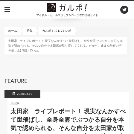
メ
イ
アイドル・ガールズポップ＆ロック専門情報サイト
ン
コ
ン
ホーム
特集
ガルポ！ズ LIVE レポ
テ
太田家 ライブレポート！ 現実なんかすべて蹴飛ばし、全身全霊でぶつかる自分を本
ン
気で認められる、そんな自分を太田家が取り戻してくれる。だから、止まぬ熱狂の声
ツ
を張り上げ続けていた。
に
移
動
FEATURE
2026.05.19
太田家
太田家 ライブレポート！ 現実なんかすべ
て蹴飛ばし、全身全霊でぶつかる自分を本
気で認められる、そんな自分を太田家が取