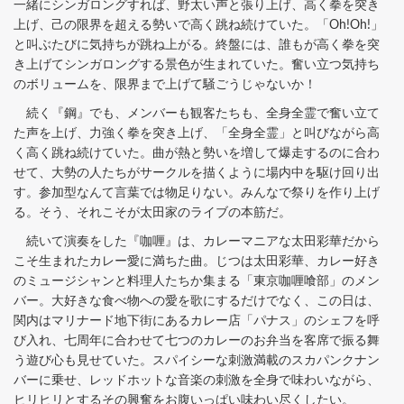
一緒にシンガロングすれば、野太い声と張り上げ、高く拳を突き
上げ、己の限界を超える勢いで高く跳ね続けていた。「Oh!Oh!」
と叫ぶたびに気持ちが跳ね上がる。終盤には、誰もが高く拳を突
き上げてシンガロングする景色が生まれていた。奮い立つ気持ち
のボリュームを、限界まで上げて騒ごうじゃないか！
続く『鋼』でも、メンバーも観客たちも、全身全霊で奮い立て
た声を上げ、力強く拳を突き上げ、「全身全霊」と叫びながら高
く高く跳ね続けていた。曲が熱と勢いを増して爆走するのに合わ
せて、大勢の人たちがサークルを描くように場内中を駆け回り出
す。参加型なんて言葉では物足りない。みんなで祭りを作り上げ
る。そう、それこそが太田家のライブの本筋だ。
続いて演奏をした『咖喱』は、カレーマニアな太田彩華だから
こそ生まれたカレー愛に満ちた曲。じつは太田彩華、カレー好き
のミュージシャンと料理人たちか集まる「東京咖喱喰部」のメン
バー。大好きな食べ物への愛を歌にするだけでなく、この日は、
関内はマリナード地下街にあるカレー店「パナス」のシェフを呼
び入れ、七周年に合わせて七つのカレーのお弁当を客席で振る舞
う遊び心も見せていた。スパイシーな刺激満載のスカパンクナン
バーに乗せ、レッドホットな音楽の刺激を全身で味わいながら、
ヒリヒリとするその興奮をお腹いっぱい味わい尽くしたい。