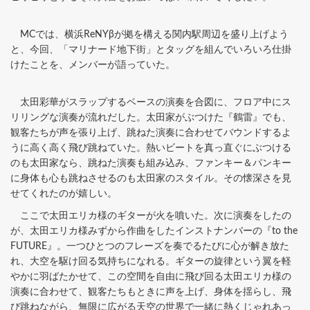
MCでは、横浜ReNYβが拠を構える関内駅周辺を盛り上げよう
と、今回、「マリナード地下街」とタッグを組んでいろいろ仕掛
けたことを、メンバーが語っていた。
太田彩華がスラップするベースの演奏を合図に、フロア中にス
リリングな演奏が流れだした。太田家がぶつけた『鶴雷』でも、
観客たちが声を張り上げ、跳ねた演奏に合わせてバウンドするよ
うに高く高く飛び跳ねていた。熱いビートを真っ直ぐにぶつける
のも太田家なら、跳ねた演奏も組み込み、ファンキー＆パンキー
に身体も心も跳ねさせるのも太田家のスタイル。その懐深さを見
せてくれたのが嬉しい。
ここで太田エリカ様のギターが火を噴いた。次に演奏をしたの
が、太田エリカ様みずから作曲をしたインストナンバーの『to the
FUTURE』。一つひとつのフレーズを奏でるたびに心が解き放た
れ、大空を駆け回る気持ちになれる。ギターの旋律という翼を軽
やかに羽ばたかせて、この空間を自由に飛び回る太田エリカ様の
演奏に合わせて、観客たちもときに声を上げ、身体を揺らし、飛
び跳ねながら、無限に広がる天空の世界で一緒に熱くじゃれあっ