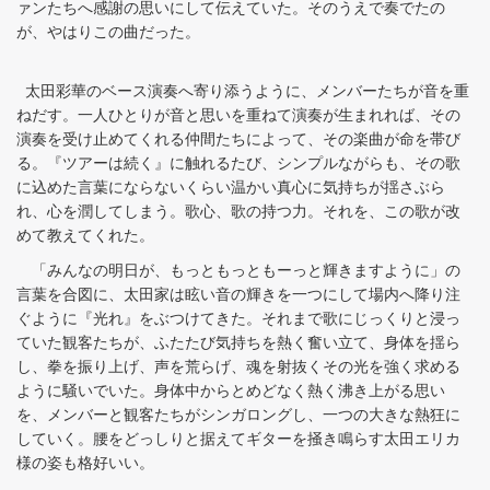
ァンたちへ感謝の思いにして伝えていた。そのうえで奏でたの
が、やはりこの曲だった。
太田彩華のベース演奏へ寄り添うように、メンバーたちが音を重
ねだす。一人ひとりが音と思いを重ねて演奏が生まれれば、その
演奏を受け止めてくれる仲間たちによって、その楽曲が命を帯び
る。『ツアーは続く』に触れるたび、シンプルながらも、その歌
に込めた言葉にならないくらい温かい真心に気持ちが揺さぶら
れ、心を潤してしまう。歌心、歌の持つ力。それを、この歌が改
めて教えてくれた。
「みんなの明日が、もっともっともーっと輝きますように」の
言葉を合図に、太田家は眩い音の輝きを一つにして場内へ降り注
ぐように『光れ』をぶつけてきた。それまで歌にじっくりと浸っ
ていた観客たちが、ふたたび気持ちを熱く奮い立て、身体を揺ら
し、拳を振り上げ、声を荒らげ、魂を射抜くその光を強く求める
ように騒いでいた。身体中からとめどなく熱く沸き上がる思い
を、メンバーと観客たちがシンガロングし、一つの大きな熱狂に
していく。腰をどっしりと据えてギターを掻き鳴らす太田エリカ
様の姿も格好いい。