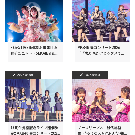
FES☆TIVE新体制お披露目＆
AKB48 春コンサート2026
妹分ユニット・SEKAIE☆正…
「『私たちだけじゃダメで…
2026.04.08
2026.04.08
19期生昇格記念ライブ開催決
ノースリーブス・歴代総監
定!! AKB48 春コンサート202…
督・“ゆうなぁもぎおん”が集…