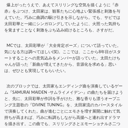
爆上がったうえで、あえてスリリングな空気を描くように『赤
赤』をぶつけ、太田家は、観客たちに心地よい緊張感と刺激を与
えていた。巧みに曲調の駆け引きを示しながら。でも、サビでは
太田彩華と一緒にシンガロングしていたように、火照った気持ち
を覚ますことなく刺激をぶち込み続けるところも、さすがだ。
MCでは、太田彩華が「大全肯定ポーズ」について語っていた。
気になる方は調べてほしい(笑)。ここでは、ここから8年目がスタ
ートすることへの意気込みをメンバーが語っていた。太田たけち
ゃんが語った「新曲が増えてきたから、音源化を求める」思い
は、ぜひとも実現してもらいたい。
次のブロックでは、太田家もエンディング曲を演奏しているゲー
ム『SAMURAI MAIDEN -サムライメイデン-』の曲たちを届けよう
と、先に、太田彩華が作詞を手がけた、雅な香りも漂うオープニ
ング主題歌の『DIVINE TUNING』を、太田家流のカバースタイル
で演奏してくれた。曲が進むごとにエモさを増す展開に触れて気
持ちが高まれば、巧みに転調もしながら高揚へと連れ出すドラマ
を描き出す。この曲でも、スリリングさとエモーショナルさ二つ