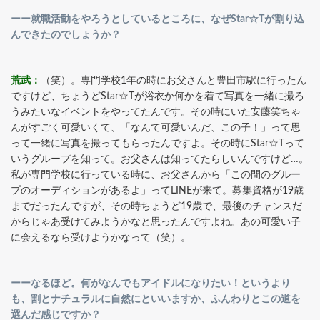
ーー就職活動をやろうとしているところに、なぜStar☆Tが割り込
んできたのでしょうか？
荒武：
（笑）。専門学校1年の時にお父さんと豊田市駅に行ったん
ですけど、ちょうどStar☆Tが浴衣か何かを着て写真を一緒に撮ろ
うみたいなイベントをやってたんです。その時にいた安藤笑ちゃ
んがすごく可愛いくて、「なんて可愛いんだ、この子！」って思
って一緒に写真を撮ってもらったんですよ。その時にStar☆Tって
いうグループを知って。お父さんは知ってたらしいんですけど…。
私が専門学校に行っている時に、お父さんから「この間のグルー
プのオーディションがあるよ」ってLINEが来て。募集資格が19歳
までだったんですが、その時ちょうど19歳で、最後のチャンスだ
からじゃあ受けてみようかなと思ったんですよね。あの可愛い子
に会えるなら受けようかなって（笑）。
ーーなるほど。何がなんでもアイドルになりたい！というより
も、割とナチュラルに自然にといいますか、ふんわりとこの道を
選んだ感じですか？