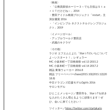
〈映画〉
・「公務員探偵ホーリー３～でも主役はＳｔａ
ｒ☆Ｔだけどね～」2014
・豊田アイドル映画プロジェクト「restart」主
演女優賞 2016
・「インビシブル ネクストチルドレンプロジェ
クト」2019
〈イメージガール〉
・アップルワールド豊田店
・武蔵のキクラゲ
〈その他〉
ラジオ エフエムとよた「Star☆Tのいちについて
よ～いスタート！」レギュラー
MC 小坂本町一丁目映画祭 vol.13 2015.2
MC 小坂本町一丁目映画祭 vol.14 2017.2
雑誌 東海ウォーカー 2016.8
雑誌 フリーペーパーchaoo(2015.10)(2015.12)(20
18.8)
中日ドラゴンズ応援モデルDgirls 2016
サロンモデル
ひとことメッセージ／豊田市を、Star☆Tを好き
な人がたくさん増えるように頑張ります！ぜ
ひ、会いに来てください！
ツイッター／
https://twitter.com/startakarin