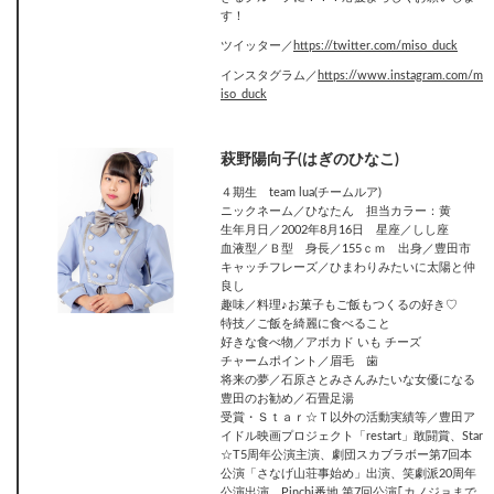
す！
ツイッター／
https://twitter.com/miso_duck
インスタグラム／
https://www.instagram.com/m
iso_duck
萩野陽向子(はぎのひなこ)
４期生 team lua(チームルア)
ニックネーム／ひなたん 担当カラー：黄
生年月日／2002年8月16日 星座／しし座
血液型／Ｂ型 身長／155ｃｍ 出身／豊田市
キャッチフレーズ／ひまわりみたいに太陽と仲
良し
趣味／料理♪お菓子もご飯もつくるの好き♡
特技／ご飯を綺麗に食べること
好きな食べ物／アボカド いも チーズ
チャームポイント／眉毛 歯
将来の夢／石原さとみさんみたいな女優になる
豊田のお勧め／石畳足湯
受賞・Ｓｔａｒ☆Ｔ以外の活動実績等／豊田ア
イドル映画プロジェクト「restart」敢闘賞、Star
☆T5周年公演主演、劇団スカブラボー第7回本
公演「さなげ山荘事始め」出演、笑劇派20周年
公演出演、Pinchi番地 第7回公演｢カノジョまで