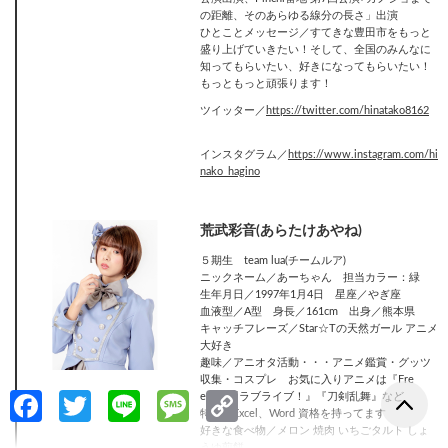
の距離、そのあらゆる線分の長さ」出演
ひとことメッセージ／すてきな豊田市をもっと
盛り上げていきたい！そして、全国のみんなに
知ってもらいたい、好きになってもらいたい！
もっともっと頑張ります！
ツイッター／
https://twitter.com/hinatako8162
インスタグラム／
https://www.instagram.com/hi
nako_hagino
荒武彩音(あらたけあやね)
５期生 team lua(チームルア)
ニックネーム／あーちゃん 担当カラー：緑
生年月日／1997年1月4日 星座／やぎ座
血液型／A型 身長／161cm 出身／熊本県
キャッチフレーズ／Star☆Tの天然ガール アニメ
大好き
趣味／アニオタ活動・・・アニメ鑑賞・グッツ
収集・コスプレ お気に入りアニメは『Fre
Fa
T
Li
M
C
e！』『ラブライブ！』『刀剣乱舞』など
特技／Excel、Word 資格を持ってます
ce
w
n
es
o
好きな食べ物／メロン 焼肉 いちごタルト しょ
うゆ煎餅