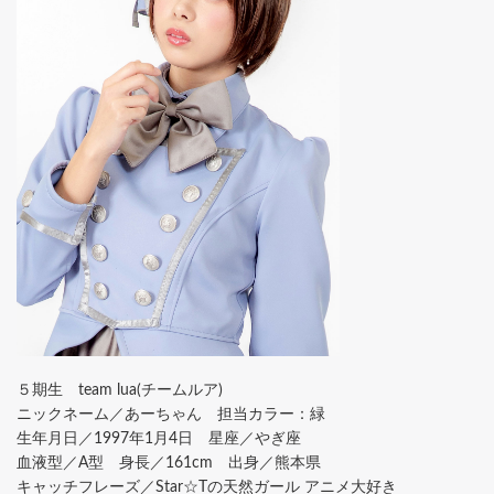
５期生 team lua(チームルア)
ニックネーム／あーちゃん 担当カラー：緑
生年月日／1997年1月4日 星座／やぎ座
血液型／A型 身長／161cm 出身／熊本県
キャッチフレーズ／Star☆Tの天然ガール アニメ大好き