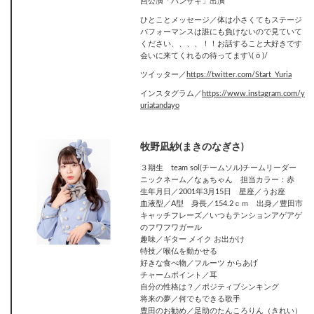
回公演「ハンザキ」出演
ひとことメッセージ／体は小さくてもステージ
パフォーマンスは誰にも負けないので見ていて
ください、、、、！！お話すること大好きです
会いに来てくれるの待ってます\( ö )/
ツイッター／‎
https://twitter.com/Start_Yuria
インスタグラム／
https://www.instagram.com/y
uriatandayo
牧野凪紗(まきのなぎさ)
３期生 team sol(チームソル)チームリーダー
ニックネーム／なぁちゃん 担当カラー：赤
生年月日／2001年3月15日 星座／うお座
血液型／A型 身長／154.2ｃｍ 出身／豊田市
キャッチフレーズ／いつもテンションアゲアゲ
のフワフワガール
趣味／ギター メイク お出かけ
特技／喉仏を動かせる
好きな食べ物／フルーツ からあげ
チャームポイント／耳
自分の性格は？／ポジティブシンキング
将来の夢／何でもできる歌手
豊田のお勧め／足助のたんころりん（きれい）