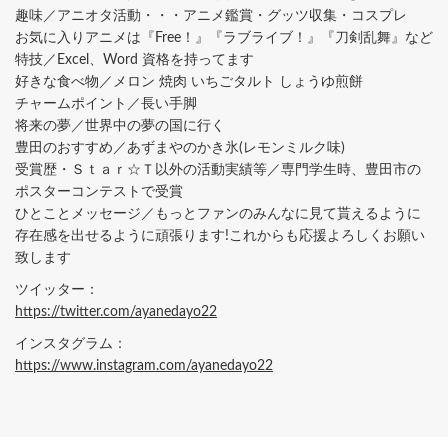
趣味／アニオタ活動・・・アニメ鑑賞・グッツ収集・コスプレ
お気に入りアニメは『Free！』『ラブライブ！』『刀剣乱舞』など
特技／Excel、Word 資格を持ってます
好きな食べ物／メロン 焼肉 いちごタルト しょうゆ煎餅
チャームポイント／長い手脚
将来の夢／世界中の夢の国に行く
豊田のおすすめ／あずまやのかき氷(レモンミルク味)
受賞歴・Ｓｔａｒ☆Ｔ以外の活動実績等／専門学生時、豊田市の
ポスターコンテストで受賞
ひとことメッセージ／もっとファンのみんなに見て貰えるように
存在感を出せるように頑張ります!これからも応援よろしくお願い
致します
ツイッター：
https://twitter.com/ayanedayo22
インスタグラム：
https://www.instagram.com/ayanedayo22