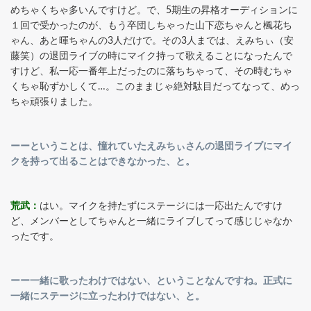
めちゃくちゃ多いんですけど。で、5期生の昇格オーディションに
１回で受かったのが、もう卒団しちゃった山下恋ちゃんと楓花ち
ゃん、あと暉ちゃんの3人だけで。その3人までは、えみちぃ（安
藤笑）の退団ライブの時にマイク持って歌えることになったんで
すけど、私一応一番年上だったのに落ちちゃって、その時むちゃ
くちゃ恥ずかしくて…。このままじゃ絶対駄目だってなって、めっ
ちゃ頑張りました。
ーーということは、憧れていたえみちぃさんの退団ライブにマイ
クを持って出ることはできなかった、と。
荒武：
はい。マイクを持たずにステージには一応出たんですけ
ど、メンバーとしてちゃんと一緒にライブしてって感じじゃなか
ったです。
ーー一緒に歌ったわけではない、ということなんですね。正式に
一緒にステージに立ったわけではない、と。