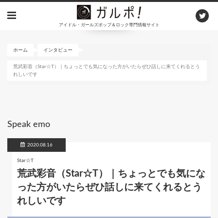
メ
イ
アイドル・ガールズポップ＆ロック専門情報サイト
ン
コ
ン
ホーム
インタビュー
テ
荒武彩音（Star☆T）｜ちょっとでも気になった方がいたらぜひ話しに来てくれるとう
ン
れしいです
ツ
に
移
動
Speak emo
2020.08.16
Star☆T
荒武彩音（Star☆T）｜ちょっとでも気にな
った方がいたらぜひ話しに来てくれるとう
れしいです