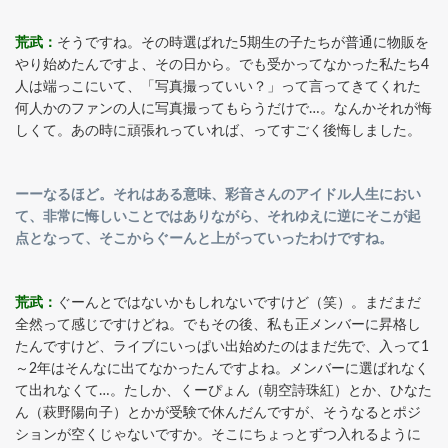
荒武：
そうですね。その時選ばれた5期生の子たちが普通に物販を
やり始めたんですよ、その日から。でも受かってなかった私たち4
人は端っこにいて、「写真撮っていい？」って言ってきてくれた
何人かのファンの人に写真撮ってもらうだけで…。なんかそれが悔
しくて。あの時に頑張れっていれば、ってすごく後悔しました。
ーーなるほど。それはある意味、彩音さんのアイドル人生におい
て、非常に悔しいことではありながら、それゆえに逆にそこが起
点となって、そこからぐーんと上がっていったわけですね。
荒武：
ぐーんとではないかもしれないですけど（笑）。まだまだ
全然って感じですけどね。でもその後、私も正メンバーに昇格し
たんですけど、ライブにいっぱい出始めたのはまだ先で、入って1
～2年はそんなに出てなかったんですよね。メンバーに選ばれなく
て出れなくて…。たしか、くーぴょん（朝空詩珠紅）とか、ひなた
ん（萩野陽向子）とかが受験で休んだんですが、そうなるとポジ
ションが空くじゃないですか。そこにちょっとずつ入れるように