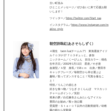
古い町並み
ひとことメッセージ／ぜひ会いに来て応援お願
いします！
ツイッター／
https://twitter.com/Start_naa
インスタグラム／
https://www.instagram.com/m
akino_style
朝空詩珠紅(あさそらしずく)
４期生 taem lua(チームルア) 東海選抜アイド
ル７☆３U-17 ７☆３ギュッと。参加
ニックネーム／くーぴょん 担当カラー：桃色
生年月日／2002年1月11日 星座／やぎ座
血液型／Ａ型 身長／158ｃｍ 出身／豊田市
キャッチフレーズ／毎朝空から幸せ運ぶよ
趣味／歌ってダンスすること！写真を撮るこ
と！
特技／りんごの皮むき
好きな食べ物／うなぎ さくらんぼ マスカット
チャームポイント／笑顔
将来の夢／白石麻衣さんみたいなアイドル
豊田のお勧め／鞍ヶ池公園
受賞歴・Ｓｔａｒ☆Ｔ以外の活動実績等／幼稚
園の時から皆勤賞