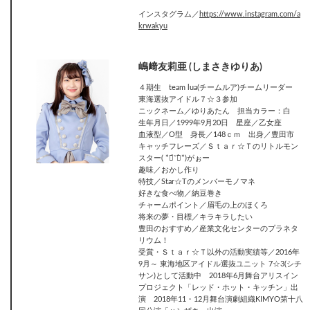
インスタグラム／
https://www.instagram.com/a
krwakyu
嶋﨑友莉亜 (しまさきゆりあ)
４期生 team lua(チームルア)チームリーダー
東海選抜アイドル７☆３参加
ニックネーム／ゆりあたん 担当カラー：白
生年月日／1999年9月20日 星座／乙女座
血液型／O型 身長／148ｃｍ 出身／豊田市
キャッチフレーズ／Ｓｔａｒ☆Ｔのリトルモン
スター( *ฅ́˘ฅ̀*)がぉー
趣味／おかし作り
特技／Star☆Tのメンバーモノマネ
好きな食べ物／納豆巻き
チャームポイント／眉毛の上のほくろ
将来の夢・目標／キラキラしたい
豊田のおすすめ／産業文化センターのプラネタ
リウム！
受賞・Ｓｔａｒ☆Ｔ以外の活動実績等／2016年
9月～ 東海地区アイドル選抜ユニット 7☆3(シチ
サン)として活動中 2018年6月舞台アリスイン
プロジェクト「レッド・ホット・キッチン」出
演 2018年11・12月舞台演劇組織KIMYO第十八