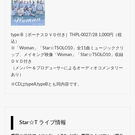
type-B［ボーナスＤＶＤ付き］THPL-0027/28 1,000円（税
込）
※「Woman」「Star☆TSOLO10」全11曲ミュージッククリ
ップ、メイキング映像「Woman」「Star☆TSOLO10」収録
ＤＶＤ付き
（メンバー＆プロデュ―サ―によるオーディオコメンタリー
あり）
※CDはtypeA,typeBとも同内容です。
Star☆T ライブ情報