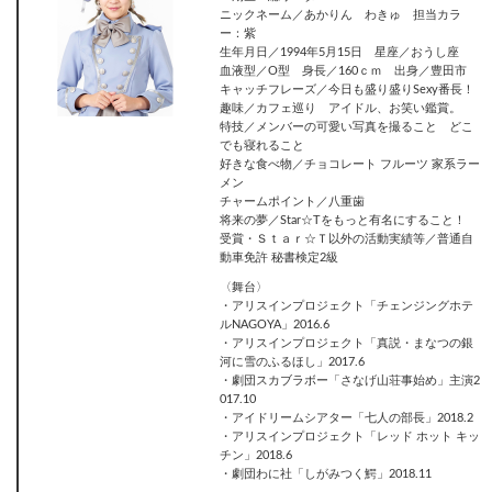
ニックネーム／あかりん わきゅ 担当カラ
ー：紫
生年月日／1994年5月15日 星座／おうし座
血液型／O型 身長／160ｃｍ 出身／豊田市
キャッチフレーズ／今日も盛り盛りSexy番長！
趣味／カフェ巡り アイドル、お笑い鑑賞。
特技／メンバーの可愛い写真を撮ること どこ
でも寝れること
好きな食べ物／チョコレート フルーツ 家系ラー
メン
チャームポイント／八重歯
将来の夢／Star☆Tをもっと有名にすること！
受賞・Ｓｔａｒ☆Ｔ以外の活動実績等／普通自
動車免許 秘書検定2級
〈舞台〉
・アリスインプロジェクト「チェンジングホテ
ルNAGOYA」2016.6
・アリスインプロジェクト「真説・まなつの銀
河に雪のふるほし」2017.6
・劇団スカブラボー「さなげ山荘事始め」主演2
017.10
・アイドリームシアター「七人の部長」2018.2
・アリスインプロジェクト「レッド ホット キッ
チン」2018.6
・劇団わに社「しがみつく鰐」2018.11