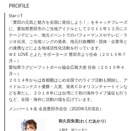
PROFILE
Star☆T
「豊田の元気と魅力を全国に発信しよう！」をキャッチフレーズ
に、愛知県豊田市のご当地アイドルとして２０１１年１２月にス
テージデビュー、地元イベントでのパフォーマンスやテレビ・ラ
ジオ出演、ご当地ソングの発表、地元行政機関・団体・企業等と
の連携などによる地域活性化活動を行っています。
ＷＥ LOVE とよた サポーターズ 豊田市より任命（２０１５年７
月～）
愛知県ラグビーフットボール協会広報大使 任命（２０１５年４
月～）
２０１４年からは首都圏はじめ全国でのライブ活動も開始し、ア
イドルコンテスト優勝・入賞、発表ＣＤオリコンチャートインな
どを果たし、２０１８年には台湾にて初の海外ライブ遠征も行う
など、全国・海外に活動の場を広げています。
メンバー１４名 全員豊田市在住（2020年3月現在）
和久田朱里(わくだあかり)
２期生 総リーダー