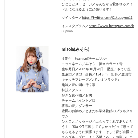
ひとことメッセージ／みんなから愛されるアイ
ドルになれるように頑張ります！
ツイッター／‎
https://twitter.com/01kuupyon11
インスタグラム／
https://www.instagram.com/k
uupyon
misola(みそら)
４期生 team sol(チームソル)
ニックネーム／みそら 担当カラー：青
生年月日／2001年10月28日 星座／さそり座
血液型／Ｂ型 身長／154ｃｍ 出身／豊田市
キャッチフレーズ／♪ドレミソラシド♪
趣味／夢の国に行く事
特技／ダンス
好きな食べ物／お肉
チャームポイント／目
将来の夢／ダンサー
豊田のお勧め／とよた科学体験館のプラネタリ
ウム
ひとことメッセージ／出会ってくれてありがと
う！！"Star☆T応援しててよかった"って思って
もらえるように頑張ります！そして皆が自慢で
きるグループに！！！応援よろしくお願いしま