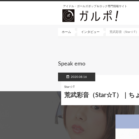
メ
アイドル・ガールズポップ＆ロック専門情報サイト
イ
ン
コ
ン
ホーム
インタビュー
荒武彩音（Star☆
テ
ン
ツ
に
Speak emo
移
動
2020.08.16
Star☆T
荒武彩音（Star☆T）