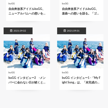
buGG
buGG
自由奔放系アイドルbuGG、
自由奔放系アイドルbuGG、
ニューアルバムへの想いを…
楽曲への想いを語る。「ゴ…
2021.09.02
2021.09.01
buGG
buGG
buGG インタビュー2 -メン
buGG インタビュー1 -「My F
バーに会わない日が続くと…
ight Song」は、「未完成の…