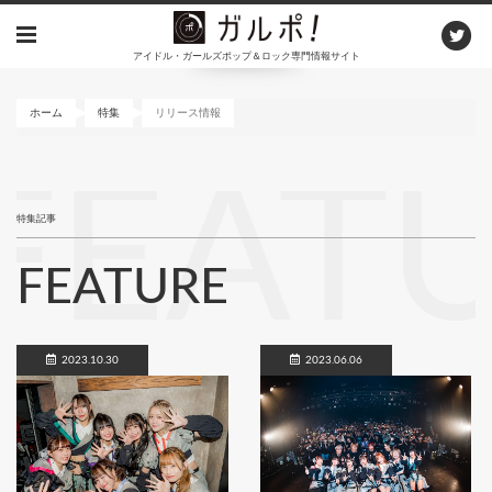
メ
イ
アイドル・ガールズポップ＆ロック専門情報サイト
ン
コ
ン
ホーム
特集
リリース情報
テ
ン
FEAT
ツ
に
特集記事
移
動
FEATURE
2023.10.30
2023.06.06