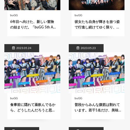
buGG
buGG
6年目へ向けた、新しい冒険
彼女たち自身が輝きを放つ姿
の始まりだ。「buGG 5th A…
で行進し続けてゆく限り、…
2023.05.24
2023.05.23
buGG
buGG
食事前に隠れて薬飲んでるか
普段からみんな腹筋は割れて
ら、どうしたんだろうと思…
います。若干1名だけ、美味…