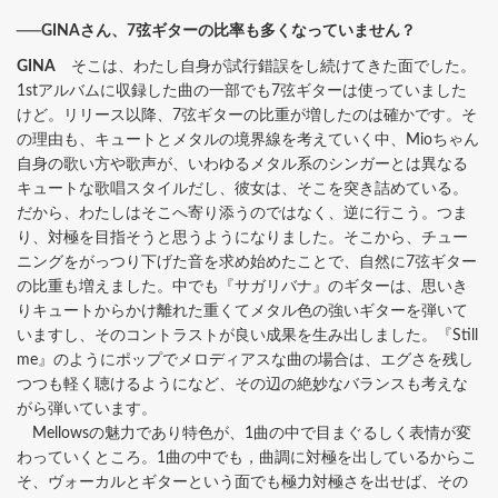
──GINAさん、7弦ギターの比率も多くなっていません？
GINA
そこは、わたし自身が試行錯誤をし続けてきた面でした。
1stアルバムに収録した曲の一部でも7弦ギターは使っていました
けど。リリース以降、7弦ギターの比重が増したのは確かです。そ
の理由も、キュートとメタルの境界線を考えていく中、Mioちゃん
自身の歌い方や歌声が、いわゆるメタル系のシンガーとは異なる
キュートな歌唱スタイルだし、彼女は、そこを突き詰めている。
だから、わたしはそこへ寄り添うのではなく、逆に行こう。つま
り、対極を目指そうと思うようになりました。そこから、チュー
ニングをがっつり下げた音を求め始めたことで、自然に7弦ギター
の比重も増えました。中でも『サガリバナ』のギターは、思いき
りキュートからかけ離れた重くてメタル色の強いギターを弾いて
いますし、そのコントラストが良い成果を生み出しました。『Still
me』のようにポップでメロディアスな曲の場合は、エグさを残し
つつも軽く聴けるようになど、その辺の絶妙なバランスも考えな
がら弾いています。
Mellowsの魅力であり特色が、1曲の中で目まぐるしく表情が変
わっていくところ。1曲の中でも，曲調に対極を出しているからこ
そ、ヴォーカルとギターという面でも極力対極さを出せば、その