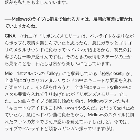
落差を私たちも楽しんでいます。
──Mellowsのライブに初見で触れる方々は、展開の落差に驚かれ
ていますからね。
GINA
それこそ『リボンズメモリー』は、ペンライトを振りなが
らポップな表情を楽しんでいたと思ったら、急にガラッとゴリゴ
リのメタルサウンドに変わってヘドバンが始まるから、初見のお
客さんは一瞬戸惑うんですね。そのときの表情をステージの上か
ら見ることを、わたしは密かな楽しみにもしています。
Mio
1stアルバムの『alloy』にも収録している『秘密closet』が、
全体的にゴリゴリのメタルサウンドの中にキュートな要素を入れ
た楽曲でした。その逆を作ろうと、全体的にキュートな曲の中に
メタル要素を入れて作りあげたのが『リボンズメモリー』でし
た。この曲をライブで披露し始めた頃は、Mellowsファンたちも
「キュートなアイドル曲もMellowsはやるんだ」と思って受け止め
ていたら、急にヘドバン曲に変わるから、Mellowsのスタイルに慣
れたファンの方々でさえ戸惑いを覚えていましたけど。今では、
ライブでペンライトと頭をガガンガン振っています(笑)。