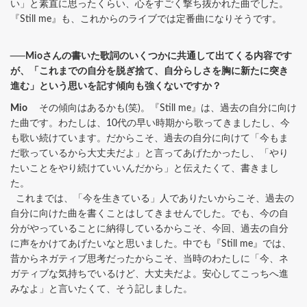
い」と素直に思ったくらい、心をすごく撃ち抜かれた曲でした。
『Still me』も、これからのライブでは定番曲になりそうです。
──Mioさんの書いた歌詞のいくつかに共通して出てくる内容です
が、「これまでの自分を脱ぎ捨て、自分らしさを胸に新たに突き
進む」という思いを記す傾向も強くないですか？
Mio
その傾向はあるかも(笑)。『Still me』は、過去の自分に向け
た曲です。わたしは、10代の早い時期から歌ってきましたし、今
も歌い続けています。だからこそ、過去の自分に向けて「今もま
だ歌っているから大丈夫だよ」と言ってあげたかったし、「やり
たいことをやり続けていいんだから」と伝えたくて、書きまし
た。
これまでは、「今を生きている」人でありたいからこそ、過去の
自分に向けた曲を書くことはしてきませんでした。でも、今の自
分がやっていることに納得しているからこそ、今回、過去の自分
に声をかけてあげたいなと思いました。中でも『Still me』では、
昔からネガティブ思考だったからこそ、当時のわたしに「今、ネ
ガティブな気持ちでいるけど、大丈夫だよ。安心してこっちへ進
みなよ」と言いたくて、そう記しました。