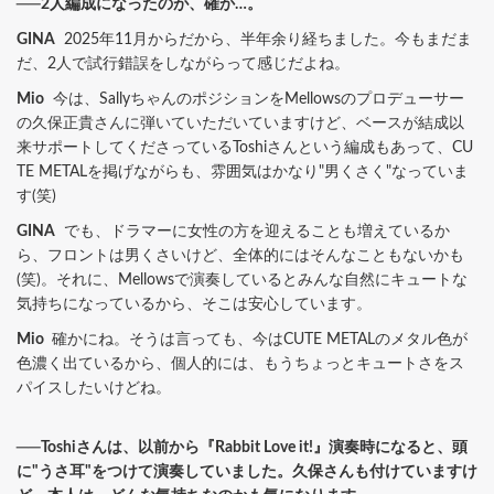
──2人編成になったのが、確か…。
GINA
2025年11月からだから、半年余り経ちました。今もまだま
だ、2人で試行錯誤をしながらって感じだよね。
Mio
今は、SallyちゃんのポジションをMellowsのプロデューサー
の久保正貴さんに弾いていただいていますけど、ベースが結成以
来サポートしてくださっているToshiさんという編成もあって、CU
TE METALを掲げながらも、雰囲気はかなり"男くさく"なっていま
す(笑)
GINA
でも、ドラマーに女性の方を迎えることも増えているか
ら、フロントは男くさいけど、全体的にはそんなこともないかも
(笑)。それに、Mellowsで演奏しているとみんな自然にキュートな
気持ちになっているから、そこは安心しています。
Mio
確かにね。そうは言っても、今はCUTE METALのメタル色が
色濃く出ているから、個人的には、もうちょっとキュートさをス
パイスしたいけどね。
──Toshiさんは、以前から『Rabbit Love it!』演奏時になると、頭
に"うさ耳"をつけて演奏していました。久保さんも付けていますけ