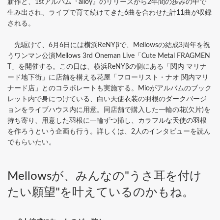
新作と、1stアルバム『alloy』のリリースから2年間の歩みの中で
生み出され、ライブで育て続けてきた6曲を合わせた計11曲が収録
される。
先駆けて、6月6日には横浜ReNYβで、Mellowsの結成3周年を祝
うワンマン公演Mellows 3rd Oneman Live「Cute Metal FRAGMEN
T」を開催する。この日は、横浜ReNYβの側にある「関内 マリナ
ード地下街」に店舗を構える花屋「フローリスト・ナオ 関内マリ
ナード店」とのコラボレートも実施する。Mioがアルバムのブック
レット内で身につけている、白い天使衣装の羽根のダークバージ
ョンをライブハウス内に用意。同店舗で購入した一輪の花(欠片)を
持ち寄り、用意した羽根に一輪ずつ挿し、カラフルな天使の羽根
を作ろうという企画も行う。詳しくは、2人のインタビューを読ん
でもらいたい。
Mellowsが、みんなの"うさ耳を付け
たい願望"を叶えているのかもね。