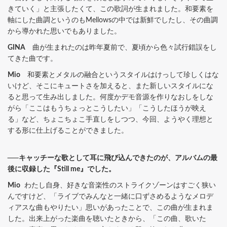
きていく」と主張したくて、この歌詞が生まれました。和要素を
軸にした曲調というのもMellowsの中では新鮮でしたし、その曲調
から導かれた思いでもありました。
GINA
曲が生まれたのは昨年夏前で、夏頃から色々試行錯誤をし
てきた曲です。
Mio
和要素とメタルの融合というスタイルはけっして珍しくはな
いけど、そこにキュートさを加えると、また新しいスタイルにな
ると思って生み出しました。何度かデモ音源を作りなおしをしな
がら「ここはもうちょっとこうしたい」「こうしたほうが映え
る」など、ちょこちょこ手直しをしつつ、今回、ようやく理想と
する形に仕上げることができました。
──キャッチーな歌として耳に飛び込んできたのが、アルバムの最
後に収録した『Still me』でした。
Mio
わたし自身、好きな音楽性のストライクゾーンはすごく狭い
んですけど、「ライブでみんなと一緒に口ずさめるようなメロデ
ィアスな曲もやりたい」思いがあったことで、この曲が生まれま
した。出来上がった楽曲を聴いたときから、「この曲、歌いた