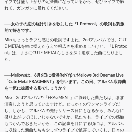
イブでは盛り上がりの定番曲になっているから、ぜひライブで触
れて、ガンガンに暴れてください。
──女の子の恋の駆け引きを歌にした『L Protocol』の歌詞も刺激
的で好きです。
Mio
ちょっとラブな感じの歌詞ですよね。2ndアルバムでは、CUT
E METALを軸に据えたうえで幅広さを求めましたけど。『L Protoc
ol』は、まさにCUTE METALらしさを深く追求した曲になりまし
た。
──Mellowsは、6月6日に横浜ReNYβでMellows 3rd Oneman Live
「Cute Metal FRAGMENT」を行います。この日、アルバム収録曲
を一気に披露する形でしょうか？
Mio
2ndアルバムの『FRAGMENT』に収録した曲たちは、ほぼ
演奏しようと思っていますけど。せっかくのワンマンライブだ
し、しかも、アルバムの先行リリース日にもなるから、みんなに
盛り上がってほしいじゃないですか。私たちも、ライブでの感触
もつかんでおきたいから、この記事を目にする頃には、アルバム
に収録した新曲たちも少しずつライブで披露していくし、日々の