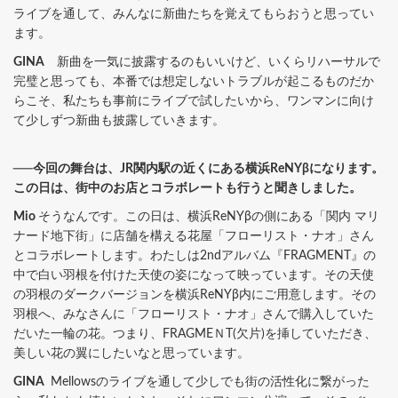
ライブを通して、みんなに新曲たちを覚えてもらおうと思ってい
ます。
GINA
新曲を一気に披露するのもいいけど、いくらリハーサルで
完璧と思っても、本番では想定しないトラブルが起こるものだか
らこそ、私たちも事前にライブで試したいから、ワンマンに向け
て少しずつ新曲も披露していきます。
──今回の舞台は、JR関内駅の近くにある横浜ReNYβになります。
この日は、街中のお店とコラボレートも行うと聞きしました。
Mio
そうなんです。この日は、横浜ReNYβの側にある「関内 マリ
ナード地下街」に店舗を構える花屋「フローリスト・ナオ」さん
とコラボレートします。わたしは2ndアルバム『FRAGMENT』の
中で白い羽根を付けた天使の姿になって映っています。その天使
の羽根のダークバージョンを横浜ReNYβ内にご用意します。その
羽根へ、みなさんに「フローリスト・ナオ」さんで購入していた
だいた一輪の花。つまり、FRAGMEＮT(欠片)を挿していただき、
美しい花の翼にしたいなと思っています。
GINA
Mellowsのライブを通して少しでも街の活性化に繋がった