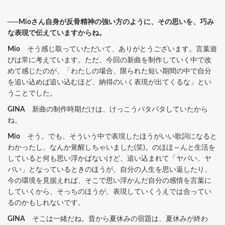
──Mioさん自身が反骨精神の強い方のように、その思いを、巧み
な表現で伝えていますからね。
Mio
そう感じ取っていただいて、ありがとうございます。言葉遊
びは常に考えています。ただ、今回の新曲を制作していく中で改
めて感じたのが、「わたしの場合、限られた短い期間の中で自分
を追い込めば追い込むほど、納得のいく表現が出てくるな」とい
うことでした。
GINA
新曲の制作時期だけは、けっこうバタバタしていたから
ね。
Mio
そう。でも、そういう中で表現したほうがいい歌詞になると
わかったし、なんか覚醒しちゃいました(笑)。のほほ～んと生活を
していると何も思い浮かばないけど、追い込まれて「ヤバい、ヤ
バい」となっているときのほうが、自分の人生を思い返したり、
今の環境を見据えれば、そこで思い浮かんだ自分の感情を言葉に
していくから、そっちのほうが、表現していくうえでは合ってい
るのかもしれないです。
GINA
そこは一緒だね。昔から夏休みの宿題は、夏休みが終わ