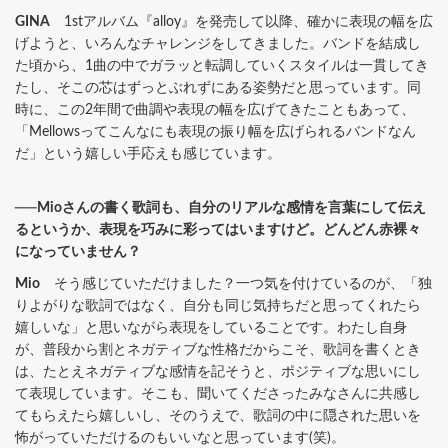
GINA
1stアルバム『alloy』を発売して以降、確かに表現の幅を広
げようと、いろんなチャレンジをしてきました。バンドを結成し
た頃から、1曲の中でガラッと転調していくスタイルは一貫してき
たし、そこの芯はずっとぶれずにある姿勢だと思っています。同
時に、この2年間で曲調や表現の幅を広げてきたこともあって、
「Mellowsってこんなにも表現の振り幅を広げられるバンドなん
だ」という嬉しい手応えも感じています。
──Mioさんの書く歌詞も、自分のリアルな感情を言葉にして伝え
るというか、表現を巧みに彩ってはいますけど。どんどん赤裸々
になっていません？
Mio
そう感じていただけました？一つ気を付けているのが、「独
りよがりな歌詞ではなく、自分も同じ気持ちだと思ってくれたら
嬉しいな」と思いながら表現をしていることです。わたし自身
が、普段から割とネガティブな性格だからこそ、歌詞を書くとき
は、たとえネガティブな感情を記そうと、ポジティブな思いにし
て表現しています。そこも、聞いてくださったみなさんに共感し
てもらえたら嬉しいし、そのうえで、歌詞の中に隠された思いを
怖がっていただけるのもいいなと思っています(笑)。