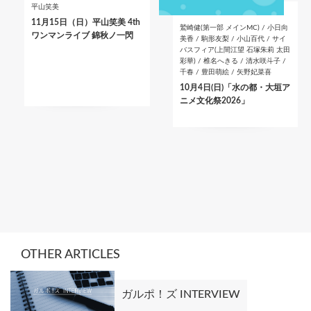
平山笑美
11月15日（日）平山笑美 4th
鷲崎健(第一部 メインMC) / 小日向
ワンマンライブ 錦秋ノ一閃
美香 / 駒形友梨 / 小山百代 / サイ
バスフィア(上間江望 石塚朱莉 太田
彩華) / 椎名へきる / 清水咲斗子 /
千春 / 豊田萌絵 / 矢野妃菜喜
10月4日(日)「水の都・大垣ア
ニメ文化祭2026」
OTHER ARTICLES
ガルポ！ズ INTERVIEW