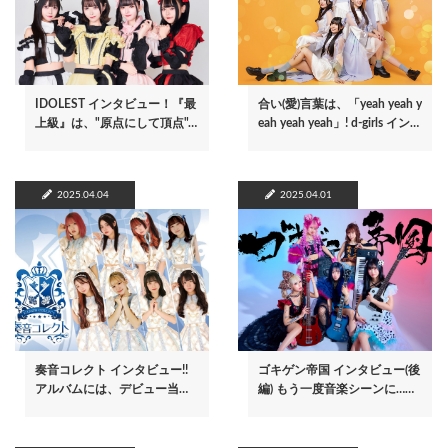
IDOLEST インタビュー！『最
合い(愛)言葉は、「yeah yeah y
上級』は、"原点にして頂点"…
eah yeah yeah」! d-girls イン…
2025.04.04
2025.04.01
奏音コレクト インタビュー!!
ゴキゲン帝国 インタビュー(後
アルバムには、デビュー当…
編) もう一度音楽シーンに……