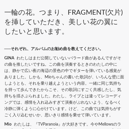
一輪の花。つまり、FRAGMENT(欠片)
を挿していただき、美しい花の翼に
したいと思います。
──それぞれ、アルバムのお勧め曲を教えてください。
GINA
わたしはまだ公開していないバラード曲があるんですがそ
の曲を推したいですね。この曲を演奏するときのわたしの中に
は、静かで広い夜の海辺の景色の中でギターを弾いている感覚が
ありました。しかも、Mioちゃんの書いた歌詞が、いろんな壁に面
しようとも、それを乗り越えようという内容。一緒に同じ気持ち
を持って歩んできたからこそ、その歌詞にすごく共感したし、気
持ちを揺さぶられました。わたし、ライブとは違ってレコーディ
ングでは、感情を入れ込みすぎて演奏がぶれないよう、なるべく
冷静に弾くように心がけています。けど、この曲では気持ちがす
ごく入り込むせいか、思いきり感情を乗せて弾いています。
Mio
わたしは、『TVParanoia』が大好きです。今やMellowsのラ