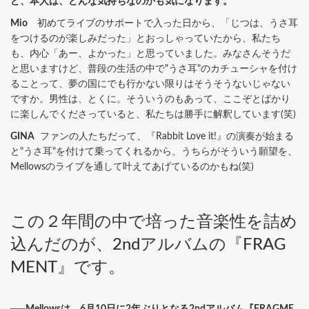
ど、本人は、どんな気持ちなのかも気になります。
Mio
初めてライブのサポートで入った日から、「じつは、うさ耳
をつけるのが楽しみだった」とおっしゃっていたから、私たち
も、内心「あー、よかった」と思っていました。みなさんそうだ
と思いますけど、普段の生活の中で"うさ耳"のカチューシャを付け
ることって、夢の国にでも行かない限りはそうそうないじゃない
ですか。男性は、とくに。そういうのもあって、ここぞとばかり
に楽しんでくださっていると、私たちは勝手に解釈しています(笑)
GINA
ファンの人たちだって、『Rabbit Love it!』の演奏が始まる
と"うさ耳"を付けて乗ってくれるから、うちらがそういう願望を、
Mellowsのライブを通して叶えてあげているのかもね(笑)
この２年間の中で培った音楽性を詰め
込んだのが、2ndアルバムの『FRAG
MENT』です。
──Mellowsは、6月10日に2年ぶりとなる2ndアルバム『FRAGME