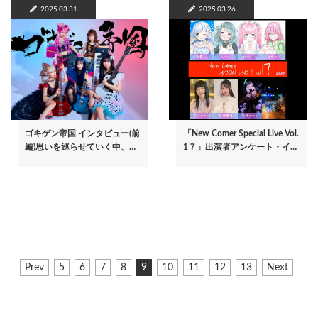
2025.03.31
2025.03.26
ゴキゲン帝国 インタビュー(前
「New Comer Special Live Vol.
編)思いを巡らせていく中、…
1７」出演者アンケート・イ…
ペ
前
Prev
ペ
5
ペ
6
ペ
7
ペ
8
カ
9
ペ
10
ペ
11
ペ
12
ペ
13
次
Next
ー
ペ
ー
ー
ー
ー
レ
ー
ー
ー
ー
ペ
ジ
ー
ジ
ジ
ジ
ジ
ン
ジ
ジ
ジ
ジ
ー
ジ
ト
ジ
送