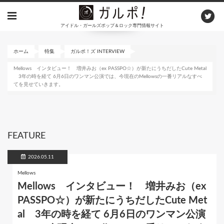
メ
イ
アイドル・ガールズポップ＆ロック専門情報サイト
ン
コ
ン
ホーム
特集
ガルポ！ズ INTERVIEW
テ
Mellows インタビュー！ 増井みお（ex PASSPO☆）が新たにうちだしたCute Metal
ン
3年の時を経て 6月6日のワンマン公演では、今現在のMellowsの一番リアルなすべ
ツ
てを見せていきます。
に
移
動
FEATURE
2026.05.11
Mellows
Mellows インタビュー！ 増井みお（ex
PASSPO☆）が新たにうちだしたCute Met
al 3年の時を経て 6月6日のワンマン公演