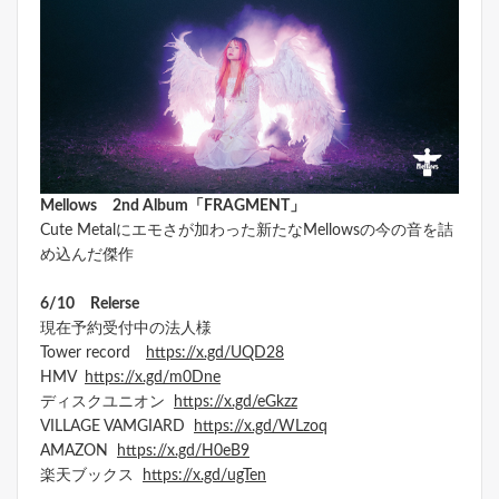
Mellows 2nd Album「FRAGMENT」
Cute Metalにエモさが加わった新たなMellowsの今の音を詰
め込んだ傑作
6/10 Relerse
現在予約受付中の法人様
Tower record
https://x.gd/UQD28
HMV
https://x.gd/m0Dne
ディスクユニオン
https://x.gd/eGkzz
VILLAGE VAMGIARD
https://x.gd/WLzoq
AMAZON
https://x.gd/H0eB9
楽天ブックス
https://x.gd/ugTen