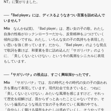
NT』に繋がりました。
──『Bad player』には、ディスるようなきつい言葉を詰め込んで
いません？
Mio
なんかね(笑)。『Bad player』は、悪い女の子の歌。わたし
自身の性格がロックンローラーだから、反骨精神をぶつけていく
傾向は強いですね。わたし、いろんな女の子の気持ちを表現した
い思いを強く持っています。だから、『Bad player』のような視点
で歌詞を書けば、和要素を音に詰め込んだ『サガリバナ』のよう
に、「美しくないといけない」という今の風潮をシニカルに表現
もしています。
──『サガリバナ』の視点は、すごく興味深かったです。
Mio
『サガリバナ』では、古の時代と今の時代の女の子の扱われ
方を重ねて表現しています。現代社会で生きていると、つねに
「美しくないといけない」みたいな風潮を感じますけど。それっ
て歴史を紐解けば、昔からずっとあったことじゃないですか。そ
ういう偏見のような視点で女の子を求めていく風潮の中でも、
「自分らしく輝ける場所をわたしは求めていくし、そうやって生