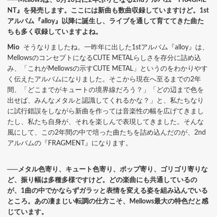
NT』を発売します。ここには新曲も数曲収録していますけど。1st
アルバム『alloy』以降に誕生し、ライブを通して育ててきた曲た
ちも多く収録していますよね。
Mio
そうなりましたね。一昨年に出した1stアルバム『alloy』は、
MellowsのコンセプトになるCUTE METALらしさを存分に詰め込
み、「これがMellowsの示すCUTE METAL」というのをわかりやす
く伝えたアルバムになりました。そこから現在へ至るまでの2年
間、「どこまでがキュートの境界線だろう？」「どの辺まで色を
出せば、みんなメタルと認識してくれるかな？」と、私たちなり
に試行錯誤をしながら新曲を作っては音楽性の幅を広げてきまし
たし、私たち自身が、それを楽しんで表現してきました。そんな
風にして、この2年間の中で培った曲たちを詰め込んだのが、2nd
アルバムの『FRAGMENT』になります。
──メタル色寄り、キュート色寄り、ポップ寄り、ゴリゴリ寄りな
ど、振り幅は多種多様ですけど。どの楽曲にも共通しているの
が、1曲の中でかならずガラッと表情を変える姿を組み込んでいる
ところ。あの凄まじい転調の仕方こそ、Mellows最大の特色だと感
じています。