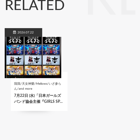
RELATED
2026.07.22
我我/天女神樂/Mellows/いざ参ら
ん/and more
7月22日 (水)「日本ガールズ
バンド協会主催『GIRLS SP…