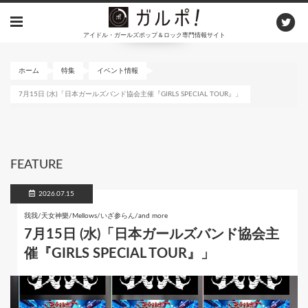
メ
イ
アイドル・ガールズポップ＆ロック専門情報サイト
ン
コ
ン
ホーム
特集
イベント情報
テ
7月15日 (水)「日本ガールズバンド協会主催『GIRLS SPECIAL TOUR』」
ン
ツ
に
移
動
FEATURE
2026.07.15
我我/天女神樂/Mellows/いざ参らん/and more
7月15日 (水)「日本ガールズバンド協会主
催『GIRLS SPECIAL TOUR』」