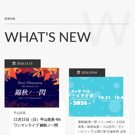
W
新着特集
WHAT'S NEW
2026.11.15
2026.10.04
平山笑美
11月15日（日）平山笑美 4th
鷲崎健(第一部 メインMC) / 小日向
ワンマンライブ 錦秋ノ一閃
美香 / 駒形友梨 / 小山百代 / サイ
バスフィア(上間江望 石塚朱莉 太田