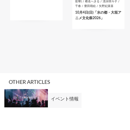
彩華) / 椎名へきる / 清水咲斗子 /
千春 / 豊田萌絵 / 矢野妃菜喜
10月4日(日)「水の都・大垣ア
ニメ文化祭2026」
OTHER ARTICLES
イベント情報