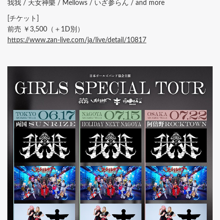
我我 / 天女神樂 / Mellows / いざ参らん / and more
[チケット]
前売 ￥3,500（＋1D別）
https://www.zan-live.com/ja/live/detail/10817