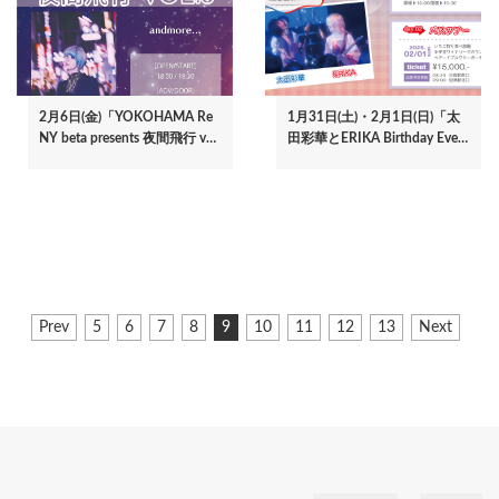
2月6日(金)「YOKOHAMA Re
1月31日(土)・2月1日(日)「太
NY beta presents 夜間飛行 v…
田彩華とERIKA Birthday Eve…
ペ
前
Prev
ペ
5
ペ
6
ペ
7
ペ
8
カ
9
ペ
10
ペ
11
ペ
12
ペ
13
次
Next
ー
ペ
ー
ー
ー
ー
レ
ー
ー
ー
ー
ペ
ジ
ー
ジ
ジ
ジ
ジ
ン
ジ
ジ
ジ
ジ
ー
ジ
ト
ジ
送
ペ
り
ー
ジ