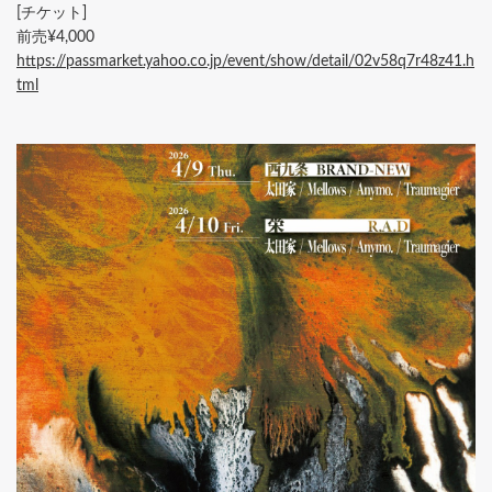
[チケット]
前売¥4,000
https://passmarket.yahoo.co.jp/event/show/detail/02v58q7r48z41.h
tml