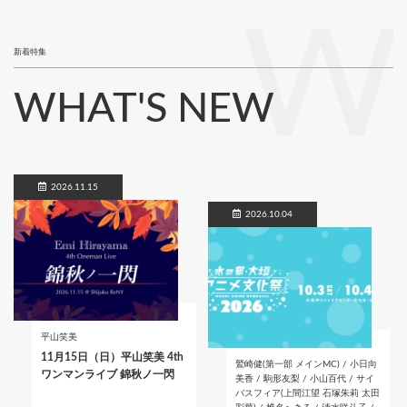
W
新着特集
WHAT'S NEW
2026.11.15
2026.10.04
平山笑美
11月15日（日）平山笑美 4th
鷲崎健(第一部 メインMC) / 小日向
ワンマンライブ 錦秋ノ一閃
美香 / 駒形友梨 / 小山百代 / サイ
バスフィア(上間江望 石塚朱莉 太田