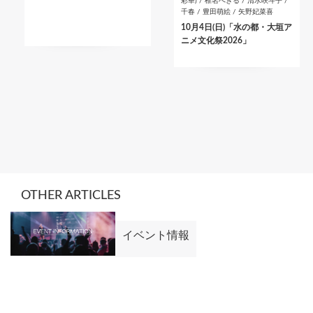
彩華) / 椎名へきる / 清水咲斗子 /
千春 / 豊田萌絵 / 矢野妃菜喜
10月4日(日)「水の都・大垣ア
ニメ文化祭2026」
OTHER ARTICLES
イベント情報