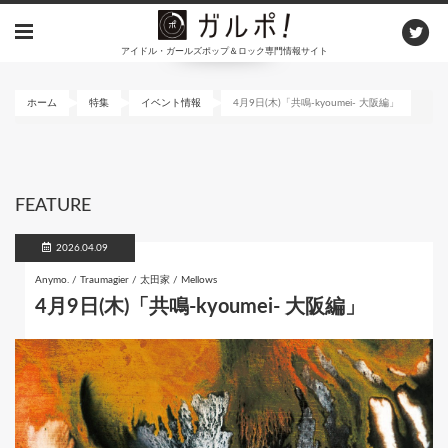
メ
イ
アイドル・ガールズポップ＆ロック専門情報サイト
ン
コ
ン
ホーム
特集
イベント情報
4月9日(木)「共鳴-kyoumei- 大阪編」
テ
ン
ツ
に
FEATURE
移
動
2026.04.09
Anymo. / Traumagier / 太田家 / Mellows
4月9日(木)「共鳴-kyoumei- 大阪編」