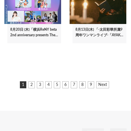
8月20日 (木)「横浜ReNY beta
8月13日(木) 「-太田彩華所属9
2nd anniversary presents The…
周年ワンマンライブ-「AYAK…
ペ
カ
1
ペ
2
ペ
3
ペ
4
ペ
5
ペ
6
ペ
7
ペ
8
ペ
9
次
Next
ー
レ
ー
ー
ー
ー
ー
ー
ー
ー
ペ
ジ
ン
ジ
ジ
ジ
ジ
ジ
ジ
ジ
ジ
ー
ト
ジ
送
ペ
り
ー
ジ