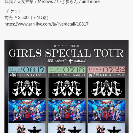
我我 / 天女神樂 / Mellows / いざ参らん / and more
[チケット]
前売 ￥3,500（＋1D別）
https://www.zan-live.com/ja/live/detail/10817