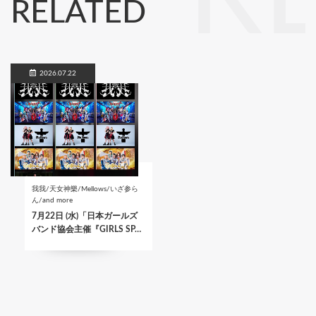
RELATED
2026.07.22
我我/天女神樂/Mellows/いざ参ら
ん/and more
7月22日 (水)「日本ガールズ
バンド協会主催『GIRLS SP…