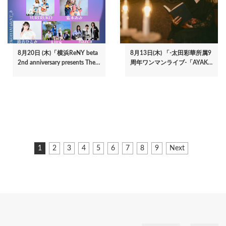
8月20日 (木)「横浜ReNY beta
8月13日(木) 「-太田彩華所属9
2nd anniversary presents The…
周年ワンマンライブ-「AYAK…
ペ
カ
1
ペ
2
ペ
3
ペ
4
ペ
5
ペ
6
ペ
7
ペ
8
ペ
9
次
Next
ー
レ
ー
ー
ー
ー
ー
ー
ー
ー
ペ
ジ
ン
ジ
ジ
ジ
ジ
ジ
ジ
ジ
ジ
ー
ト
ジ
送
ペ
り
ー
ジ