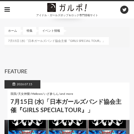
メ
イ
アイドル・ガールズポップ＆ロック専門情報サイト
ン
コ
ン
ホーム
特集
イベント情報
テ
7月15日 (水)「日本ガールズバンド協会主催『GIRLS SPECIAL TOUR』」
ン
ツ
に
移
動
FEATURE
2026.07.15
我我/天女神樂/Mellows/いざ参らん/and more
7月15日 (水)「日本ガールズバンド協会主
催『GIRLS SPECIAL TOUR』」