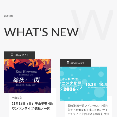
W
新着特集
WHAT'S NEW
2026.11.15
2026.10.04
平山笑美
11月15日（日）平山笑美 4th
鷲崎健(第一部 メインMC) / 小日向
ワンマンライブ 錦秋ノ一閃
美香 / 駒形友梨 / 小山百代 / サイ
バスフィア(上間江望 石塚朱莉 太田