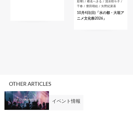
彩華) / 椎名へきる / 清水咲斗子 /
千春 / 豊田萌絵 / 矢野妃菜喜
10月4日(日)「水の都・大垣ア
ニメ文化祭2026」
OTHER ARTICLES
イベント情報