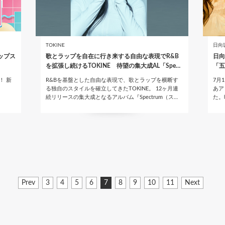
TOKINE
日向
ップス
歌とラップを自在に行き来する自由な表現でR&B
日向
を拡張し続けるTOKINE 待望の集大成AL「Spe…
「五
！ 新
R&Bを基盤とした自由な表現で、歌とラップを横断す
7月
」
る独自のスタイルを確立してきたTOKINE。 12ヶ月連
あア
続リリースの集大成となるアルバム『Spectrum（ス…
た。
前
Prev
ペ
3
ペ
4
ペ
5
ペ
6
カ
7
ペ
8
ペ
9
ペ
10
ペ
11
次
Next
ペ
ー
ー
ー
ー
レ
ー
ー
ー
ー
ペ
ー
ジ
ジ
ジ
ジ
ン
ジ
ジ
ジ
ジ
ー
ジ
ト
ジ
ペ