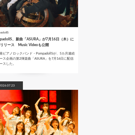
adollS
mpadollS、新曲「ASURA」が7月16日（木）に
リリース Music Videoも公開
発ピアノロックバンド・PompadollSが、5カ月連続
ース企画の第2弾楽曲「ASURA」を7月16日に配信
ースした。
2026.07.23