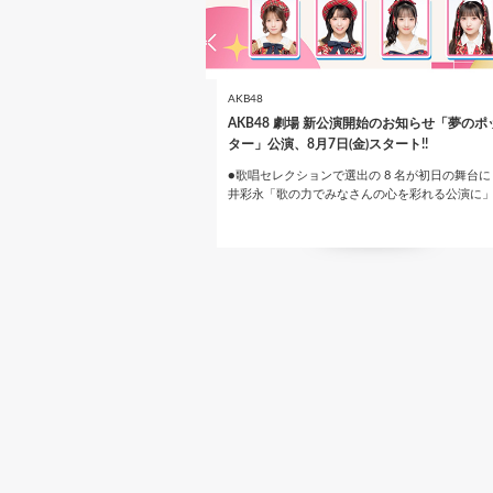
AKB48
AKB48 劇場 新公演開始のお知らせ「夢のポ
ター」公演、8月7日(金)スタート!!
●歌唱セレクションで選出の 8 名が初日の舞台に
井彩永「歌の力でみなさんの心を彩れる公演に
ペ
ー
ジ
送