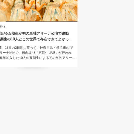
坂46
坂46五期生が初の単独アリーナ公演で躍動
期生の10人とこの世界で存在できてよかっ…
15、16日の2日間に渡って、神奈川県・横浜市のぴ
リーナMMで、日向坂46「五期生LIVE」が行われ
昨年加入した10人の五期生による初の単独アリー…