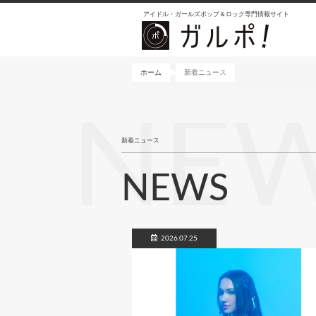
メ
アイドル・ガールズポップ＆ロック専門情報サイト
イ
ン
コ
ン
ホーム
新着ニュース
テ
ン
NE
ツ
に
新着ニュース
移
動
NEWS
2026.07.25