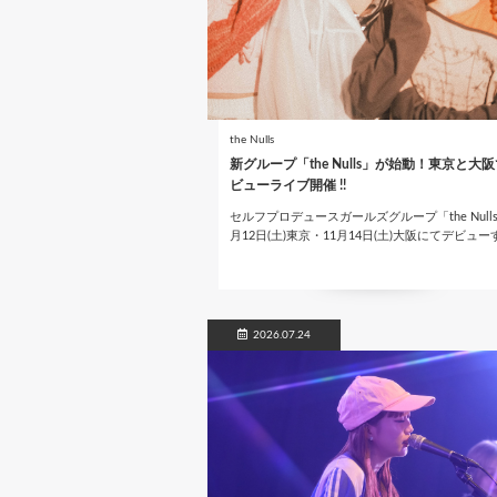
the Nulls
新グループ「the Nulls」が始動！東京と大
ビューライブ開催 !!
セルフプロデュースガールズグループ「the Nulls
月12日(土)東京・11月14日(土)大阪にてデビュ
2026.07.24