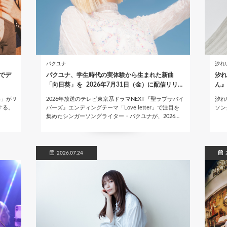
パクユナ
汐れ
阪でデ
パクユナ、学生時代の実体験から生まれた新曲
汐れ
「向日葵」を 2026年7月31日（金）に配信リリ…
ん』
」が 9
2026年放送のテレビ東京系ドラマNEXT『聖ラブサバイ
汐れ
ーする。
バーズ』エンディングテーマ「Love letter」で注目を
ソン
集めたシンガーソングライター・パクユナが、2026…
2026.07.24