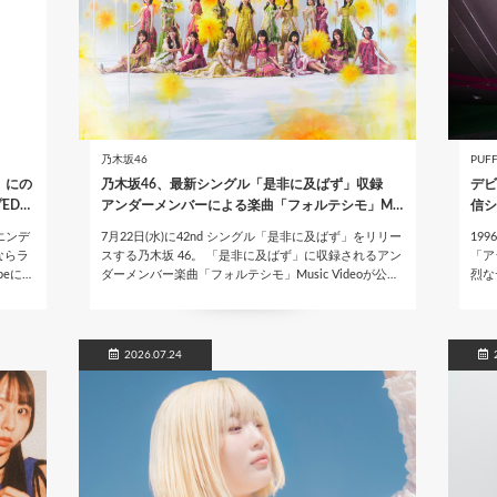
乃木坂46
PUF
w」にの
乃木坂46、最新シングル「是非に及ばず」収録
デビ
ED…
アンダーメンバーによる楽曲「フォルテシモ」M…
信シ
がエンデ
7月22日(水)に42nd シングル「是非に及ばず」をリリー
19
ならラ
スする乃木坂 46。 「是非に及ばず」に収録されるアン
「ア
eに…
ダーメンバー楽曲「フォルテシモ」Music Videoが公…
烈な
2026.07.24