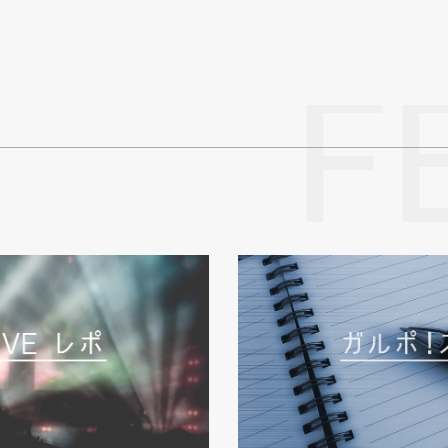
ー
ジ
F