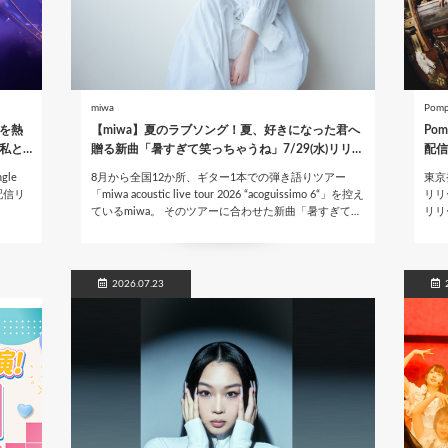
miwa
Pomp
を熱
【miwa】夏のラブソング！夏、好きになった君へ
Po
私と…
贈る新曲「暑すぎて笑っちゃうね」7/29(水)リリ…
配信
le
8月から全国12か所、ギター1本での弾き語りツアー
東京
配信リ
「miwa acoustic live tour 2026 “acoguissimo 6“」を控え
リリ
ているmiwa。 そのツアーに合わせた新曲「暑すぎて…
リリ
2026.07.23