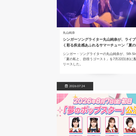
丸山純奈
シンガーソングライター丸山純奈が、ライブ
く彩る疾走感あふれるサマーチューン「夏の
シンガー・ソングライターの丸山純奈が、5th Sing
「夏の私と、彷徨うゴースト」を7月22日(水)に
リースした。
2026.07.24