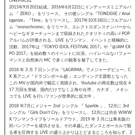
ONEPIXCEL
2015年9月20日結成。2016年6月22日にインディーズミニアルバ
ム 『 ZERO 』 をリリース。 その後シングル『TONDEKE / Anal
oganize』『Time』をリリースし、2017年10月18日にフルアルバ
ム『monochrome』をリリース。エレクトロダンスナンバーから
ヘビーなギターチューンまで収録されたクオリティの高いJ POP
アルバムが評価される。LIVE もワンマン、イベントと積極的に
活動、2017年は『TOKYO IDOL FESTIVAL 2017』や『@JAM EX
PO 2017』を始め数々のイベントに出演。ハイレベルなパフォー
マンスと自然体の MC で多くの観客を魅了してきた。
2018 年 3 月 7 日シングル『LAGRIMA』でメジャーデビュー。C
X 系アニメ『ドラゴンボール超 』エンディング主題歌となった
この MV が国内外で幅広く視聴され、Youtube の再生数は現在 4
17 万回を突破。国内だけでなく上海や台湾 、カナダ 、 メキシ
コでも LIVE を行いファンが世界的に拡大中 。
2018 年7月にメジャー 2nd シングル 『 Sparkle 』、12月に 3rd
シングル『Girls Don't Cry』をリリースし、12月には渋谷 WWW
X ワンマンライブをソールドアウト。2019 年 3 月には東名阪の
対バンツアーを成功させる。その卓越したダンスとボーカルで観
る者を圧倒する LIVE の盛り上がりはとどまるところを知らず、2