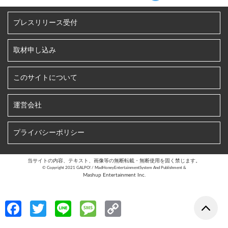
プレスリリース受付
取材申し込み
このサイトについて
運営会社
プライバシーポリシー
当サイトの内容、テキスト、画像等の無断転載・無断使用を固く禁じます。
©︎ Copyright 2021 GALPO! / MadHoneyEntertainmentSystem And Publishment &
Mashup Entertainment Inc.
Fa
T
Li
M
C
ce
w
n
es
o