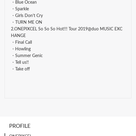
・Blue Ocean
・Sparkle
・Girls Don't Cry
・TURN ME ON
2.ONEPIXCEL So So So Hot!!! Tour 2019@duo MUSIC EXC
HANGE
・Final Call
・Howling
・Summer Genic
・Tell us!!
・Take off
PROFILE