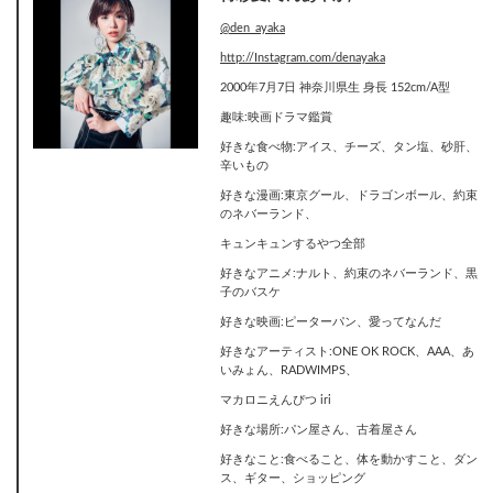
@den_ayaka
http://Instagram.com/denayaka
2000年7月7日 神奈川県生 身長 152cm/A型
趣味:映画ドラマ鑑賞
好きな食べ物:アイス、チーズ、タン塩、砂肝、
辛いもの
好きな漫画:東京グール、ドラゴンボール、約束
のネバーランド、
キュンキュンするやつ全部
好きなアニメ:ナルト、約束のネバーランド、黒
子のバスケ
好きな映画:ピーターパン、愛ってなんだ
好きなアーティスト:ONE OK ROCK、AAA、あ
いみょん、RADWIMPS、
マカロニえんぴつ iri
好きな場所:パン屋さん、古着屋さん
好きなこと:食べること、体を動かすこと、ダン
ス、ギター、ショッピング