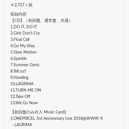
￥2,727＋税
収録内容
【CD】（初回盤、通常盤、共通）
1.DO IT, DO IT
2.Girls Don't Cry
3.Final Call
4.Go My Way
5.Slow Motion
6.Sparkle
7.Summer Genic
8.Tell us!!
9.Howling
10.LAGRIMA
11.TURN ME ON
12.Take Off
13.We Go Now
【初回盤のみ封入 Music Card】
1.ONEPIXCEL 3rd Anniversary Live 2018@WWW X
・LAGRIMA