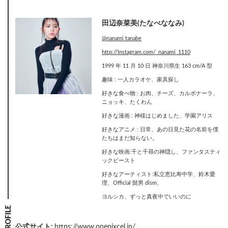
田辺奈菜美(たなべななみ)
@nanami tanabe
http://Instagram.com/_nanami_1110
1999 年 11 月 10 日 神奈川県生 163 cm/A 型
趣味 : 一人カラオケ、家具探し
好きな食べ物 : お肉、チーズ、カルボナーラ、
ニョッキ、たくわん
好きな漫画 : 神様はじめました、学園アリス
好きなアニメ : 日常、あの日見た花の名前を僕
たちはまだ知らない。
好きな映画:千と千尋の神隠し、ファンタスティ
ックビースト
好きなアーティスト:私立恵比寿中学、鈴木愛
理、Official 髭男 dism、
ヨルシカ、ずっと真夜中でいいのに
PROFILE
公式サイト:
https://www.onepixcel.jp/