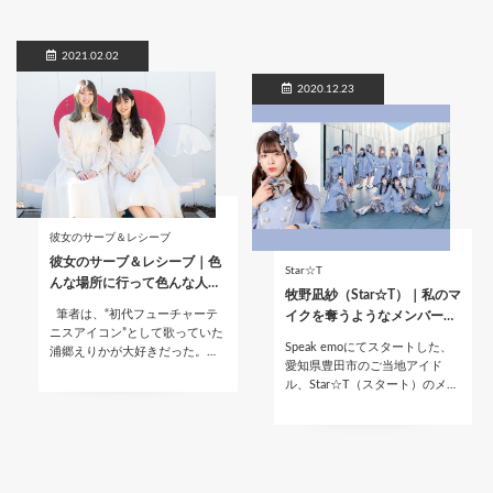
2021.02.02
2020.12.23
彼女のサーブ＆レシーブ
彼女のサーブ＆レシーブ｜色
Star☆T
んな場所に行って色んな人…
牧野凪紗（Star☆T）｜私のマ
筆者は、“初代フューチャーテ
イクを奪うようなメンバー…
ニスアイコン”として歌っていた
Speak emoにてスタートした、
浦郷えりかが大好きだった。…
愛知県豊田市のご当地アイド
ル、Star☆T（スタート）のメ…