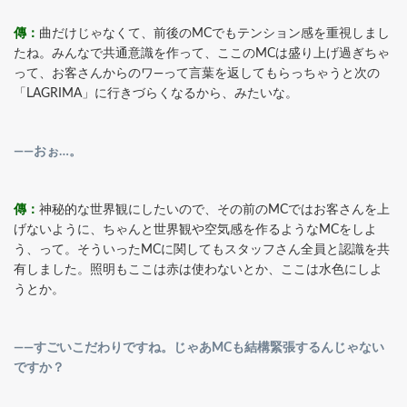
傳：
曲だけじゃなくて、前後のMCでもテンション感を重視しまし
たね。みんなで共通意識を作って、ここのMCは盛り上げ過ぎちゃ
って、お客さんからのワ―って言葉を返してもらっちゃうと次の
「LAGRIMA」に行きづらくなるから、みたいな。
――おぉ…。
傳：
神秘的な世界観にしたいので、その前のMCではお客さんを上
げないように、ちゃんと世界観や空気感を作るようなMCをしよ
う、って。そういったMCに関してもスタッフさん全員と認識を共
有しました。照明もここは赤は使わないとか、ここは水色にしよ
うとか。
――すごいこだわりですね。じゃあMCも結構緊張するんじゃない
ですか？