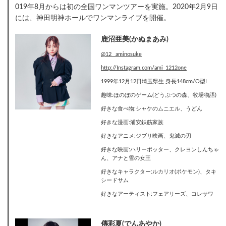
019年8月からは初の全国ワンマンツアーを実施。2020年2月9日
には、神田明神ホールでワンマンライブを開催。
鹿沼亜美(かぬまあみ)
@12 _aminosuke
http://Instagram.com/ami_1212one
1999年12月12日埼玉県生 身長148cm/O型I
趣味:ほのぼのゲーム(どうぶつの森、牧場物語)
好きな食べ物:シャケのムニエル、うどん
好きな漫画:浦安鉄筋家族
好きなアニメ:ジブリ映画、鬼滅の刃
好きな映画:ハリーポッター、クレヨンしんちゃ
ん、アナと雪の女王
好きなキャラクター:ルカリオ(ポケモン)、タキ
シードサム
好きなアーティスト:フェアリーズ、コレサワ
傳彩夏(でんあやか)