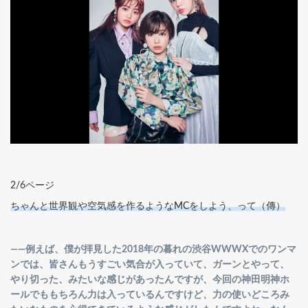
2/6ページ
ちゃんと世界観や空気感を作るようなMCをしよう、って（傳）
――例えば、僕が拝見した2018年の暮れの渋谷WWWXでのワンマ
ンでは、皆さんもうすごい気合が入っていて、ガーンとやって、
やり切った、みたいな感じがあったんですが、今回の神田明神ホ
ールでももちろん力は入っているんですけど、力の使いどころみ