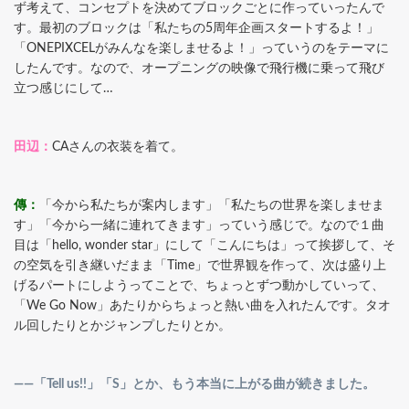
ず考えて、コンセプトを決めてブロックごとに作っていったんで
す。最初のブロックは「私たちの5周年企画スタートするよ！」
「ONEPIXCELがみんなを楽しませるよ！」っていうのをテーマに
したんです。なので、オープニングの映像で飛行機に乗って飛び
立つ感じにして…
田辺：
CAさんの衣装を着て。
傳：
「今から私たちが案内します」「私たちの世界を楽しませま
す」「今から一緒に連れてきます」っていう感じで。なので１曲
目は「hello, wonder star」にして「こんにちは」って挨拶して、そ
の空気を引き継いだまま「Time」で世界観を作って、次は盛り上
げるパートにしようってことで、ちょっとずつ動かしていって、
「We Go Now」あたりからちょっと熱い曲を入れたんです。タオ
ル回したりとかジャンプしたりとか。
――「Tell us!!」「S」とか、もう本当に上がる曲が続きました。