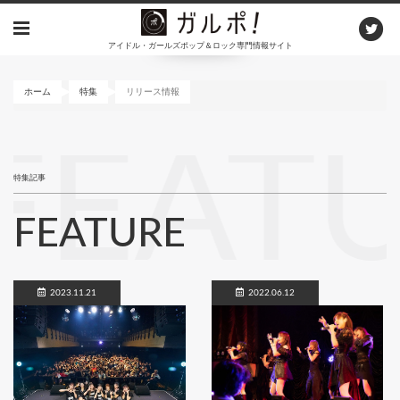
メ
イ
アイドル・ガールズポップ＆ロック専門情報サイト
ン
コ
ン
ホーム
特集
リリース情報
テ
ン
FEAT
ツ
に
特集記事
移
動
FEATURE
2023.11.21
2022.06.12