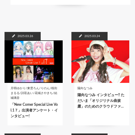
2025.03.26
2025.03.24
月明ゆかり/東雲ろん/りのん/桜街
陽向なつみ
まるる/詩彩あい/花城さやきち/結
陽向なつみ インタビュー!! た
城璃音
だいま「オリジリナル曲披
「New Comer Special Live Vo
露」のためのクラウドファ…
l.1７」出演者アンケート・イ
ンタビュー!