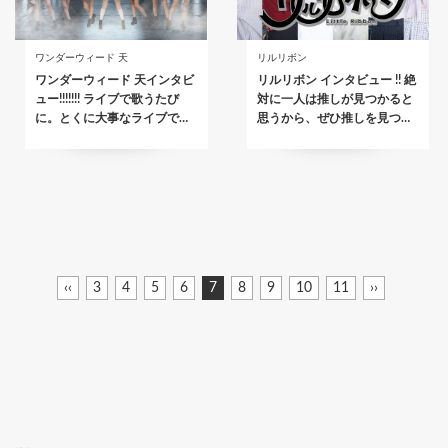
ワンダーウィード 天
リルリボン
ワンダーウィード 天インタビ
リルリボン インタビュー !! 絶
ュー!!!!!!! ライブで歌うたび
対に一人は推しが見つかると
に。とくに大事なライブで…
思うから、ぜひ推しを見つ…
ペ
前
‹‹
ペ
3
ペ
4
ペ
5
ペ
6
カ
7
ペ
8
ペ
9
ペ
10
ペ
11
次
››
ー
ペ
ー
ー
ー
ー
レ
ー
ー
ー
ー
ペ
ジ
ー
ジ
ジ
ジ
ジ
ン
ジ
ジ
ジ
ジ
ー
ジ
ト
ジ
送
ペ
り
ー
ジ