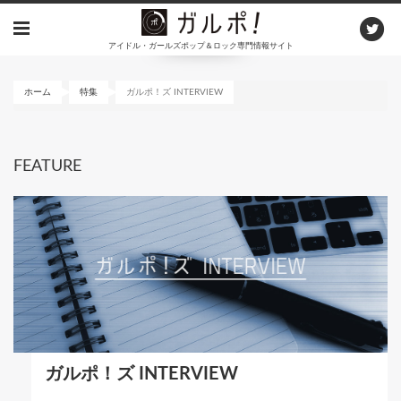
メ
イ
アイドル・ガールズポップ＆ロック専門情報サイト
ン
コ
ン
ホーム
特集
ガルポ！ズ INTERVIEW
テ
ン
ツ
FEATURE
に
移
動
ガルポ！ズ INTERVIEW