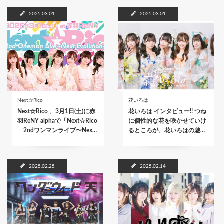
2025.03.01
2025.03.01
Next☆Rico
花いろは
Next☆Rico 、3月1日(土)に赤
花いろは インタビュー!! つね
羽ReNY alphaで「Next☆Rico
に個性的な花を咲かせていけ
2ndワンマンライブ〜Nex…
るところが、花いろはの魅…
2025.02.25
2025.02.14