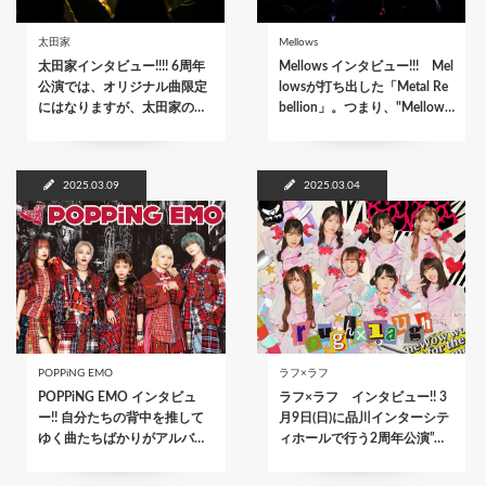
太田家
Mellows
太田家インタビュー!!!! 6周年
Mellows インタビュー!!! Mel
公演では、オリジナル曲限定
lowsが打ち出した「Metal Re
にはなりますが、太田家の…
bellion」。つまり、"Mellow…
2025.03.09
2025.03.04
POPPiNG EMO
ラフ×ラフ
POPPiNG EMO インタビュ
ラフ×ラフ インタビュー!! 3
ー!! 自分たちの背中を推して
月9日(日)に品川インターシテ
ゆく曲たちばかりがアルバ…
ィホールで行う2周年公演”…