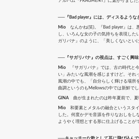
アルバム『FRAGMENT』に繋がりました
──『Bad player』には、ディスる
Mio
なんかね(笑)。『Bad playe
し、いろんな女の子の気持ちを表現したい思
ガリバナ』のように、「美しくないとい
──『サガリバナ』の視点は、すごく興
Mio
『サガリバナ』では、古の時代と今
い」みたいな風潮を感じますけど。それ
風潮の中でも、「自分らしく輝ける場所
曲調というのもMellowsの中では新鮮
GINA
曲が生まれたのは昨年夏前で、夏
Mio
和要素とメタルの融合というスタイ
した。何度かデモ音源を作りなおしをし
ようやく理想とする形に仕上げることが
──キャッチーな歌として耳に飛び込んでき