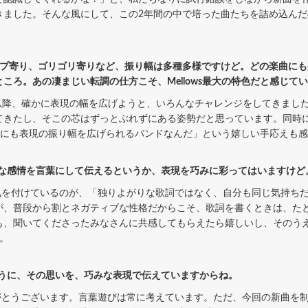
ました。そんな風にして、この2年間の中で培った曲たちを詰め込んだのが
ップ寄り、ゴリゴリ寄りなど、振り幅は多種多様ですけど。どの楽曲にも
ころ。あの凄まじい転調の仕方こそ、Mellows最大の特色だと感じて
して以降、確かに表現の幅を広げようと、いろんなチャレンジをしてきまし
てきたし、そこの芯はずっとぶれずにある姿勢だと思っています。同時
こんなにも表現の振り幅を広げられるバンドなんだ」という嬉しい手応えも
ルな感情を言葉にして伝えるというか、表現を巧みに彩ってはいますけ
を付けているのが、「独りよがりな歌詞ではなく、自分も同じ気持ちだ
が、普段から割とネガティブな性格だからこそ、歌詞を書くときは、た
も、聞いてくださったみなさんに共感してもらえたら嬉しいし、そのう
。
ように、その思いを、巧みな表現で伝えていますからね。
とうございます。言葉遊びは常に考えています。ただ、今回の新曲を制