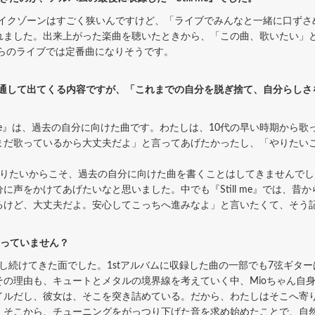
イクゾーンはすごく狭いんですけど、「ライブでみんなと一緒に口ずさ
れました。出来上がった楽曲を聴いたときから、「この曲、歌いたい」
れからのライブでは定番曲になりそうです。
共通して出てくる内容ですが、「これまでの自分を脱ぎ捨て、自分らし
l me』は、過去の自分に向けた曲です。わたしは、10代の早い時期か
まだ歌っているから大丈夫だよ」と言ってあげたかったし、「やりたい
りたいからこそ、過去の自分に向けた曲を書くことはしてきませんでし
に声をかけてあげたいなと思いました。中でも『Still me』では、昔
るけど、大丈夫だよ。安心してこっちへ進みなよ」と言いたくて、そう
なっていません？
続けてきた面でした。1stアルバムに収録した曲の一部でも7弦ギター
その理由も、キュートとメタルの境界線を考えていく中、Mioちゃん自
イルだし、彼女は、そこを突き詰めている。だから、わたしはそこへ寄
。そこから、チューニングをがっつり下げた音を求め始めたことで、自