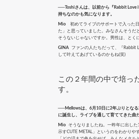
──Toshiさんは、以前から『Rabbit
持ちなのかも気になります。
Mio
初めてライブのサポートで入った日
た」と思っていました。みなさんそうだ
そうないじゃないですか。男性は、とくに
GINA
ファンの人たちだって、『Rabbit 
して叶えてあげているのかもね(笑)
この２年間の中で培った
す。
──Mellowsは、6月10日に2年ぶりと
に誕生し、ライブを通して育ててきた曲
Mio
そうなりましたね。一昨年に出した1stア
示すCUTE METAL」というのをわ
「どの辺まで色を出せば、みんなメタル