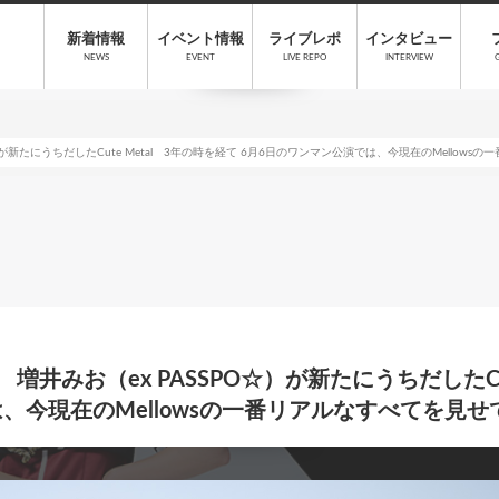
新着情報
イベント情報
ライブレポ
インタビュー
NEWS
EVENT
LIVE REPO
INTERVIEW
☆）が新たにうちだしたCute Metal 3年の時を経て 6月6日のワンマン公演では、今現在のMello
 増井みお（ex PASSPO☆）が新たにうちだしたCu
、今現在のMellowsの一番リアルなすべてを見