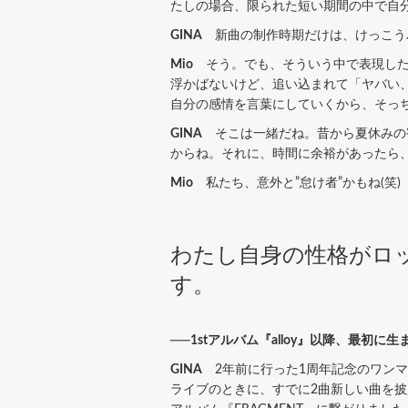
たしの場合、限られた短い期間の中で自
GINA
新曲の制作時期だけは、けっこう
Mio
そう。でも、そういう中で表現した
浮かばないけど、追い込まれて「ヤバい
自分の感情を言葉にしていくから、そっ
GINA
そこは一緒だね。昔から夏休みの
からね。それに、時間に余裕があったら、
Mio
私たち、意外と”怠け者”かもね(笑)
わたし自身の性格がロ
す。
──1stアルバム『alloy』以降、最初に
GINA
2年前に行った1周年記念のワンマン公
ライブのときに、すでに2曲新しい曲を披露