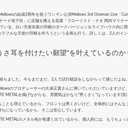
wsの結成3周年を祝うワンマン公演Mellows 3rd Oneman Live「Cut
マリナード地下街」に店舗を構える花屋「フローリスト・ナオ 関内マリナ
ている、白い天使衣装の羽根のダークバージョンをライブハウス内に用意
カラフルな天使の羽根を作ろうという企画も行う。詳しくは、2人のイ
の"うさ耳を付けたい願望"を叶えているの
余り経ちました。今もまだまだ、2人で試行錯誤をしながらって感じだよね
Mellowsのプロデューサーの久保正貴さんに弾いていただいていますけ
TE METALを掲げながらも、雰囲気はかなり"男くさく"なっています(笑
とも増えているから、フロントは男くさいけど、全体的にはそんなこともな
持ちになっているから、そこは安心しています。
TE METALのメタル色が色濃く出ているから、個人的には、もうちょ