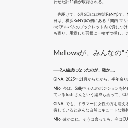
わせた計11曲が収録される。
先駆けて、6月6日には横浜ReNYβで、Mello
日は、横浜ReNYβの側にある「関内 
oがアルバムのブックレット内で身につけ
ち寄り、用意した羽根に一輪ずつ挿し、
Mellowsが、みんな
──2人編成になったのが、確か…。
GINA
2025年11月からだから、半年
Mio
今は、Sallyちゃんのポジションを
ているToshiさんという編成もあって、CU
GINA
でも、ドラマーに女性の方を迎えるこ
奏しているとみんな自然にキュートな気
Mio
確かにね。そうは言っても、今はCU