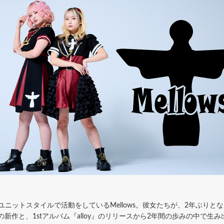
(g)のユニットスタイルで活動をしているMellows。彼女たちが、2年ぶりとな
の新作と、1stアルバム『alloy』のリリースから2年間の歩みの中で