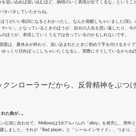
分を追い込めば追い込むほど、納得のいく表現が出てくるな」というこ
バタバタしていたからね。
ほうがいい歌詞になるとわかったし、なんか覚醒しちゃいました(笑)。
、ヤバい」となっているときのほうが、自分の人生を思い返したり、今
ちのほうが、表現していくうえでは合っているのかもしれないです。
宿題は、夏休みが終わり、追い込まれたときに初めて手を付けるタイプ
ゆっくり日向ぼっこしちゃいたくなるし、実際にそうしているからね(笑
ックンローラーだから、反骨精神をぶつ
生まれた曲が…。
演に合わせて、Mellowsは1stアルバムの『alloy』を発売し、
しました。それが『Bad player』と『シールインサイド』。つまり、