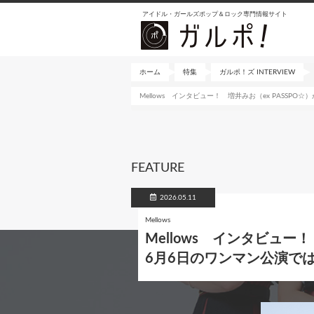
メ
アイドル・ガールズポップ＆ロック専門情報サイト
イ
ン
コ
ン
ホーム
特集
ガルポ！ズ INTERVIEW
テ
Mellows インタビュー！ 増井みお（ex PASSPO
ン
ツ
に
移
動
FEATURE
2026.05.11
Mellows
Mellows インタビュー！
6月6日のワンマン公演では