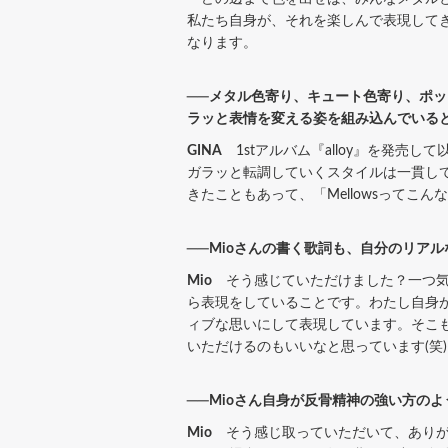
私たち自身が、それを楽しんで表現してき
なります。
──メタル色寄り、キュート色寄り、ポ
ラッと表情を変える姿を組み込んでいると
GINA
1stアルバム『alloy』を発売
ガラッと転調していくスタイルは一貫し
きたこともあって、「Mellowsって
──Mioさんの書く歌詞も、自分のリア
Mio
そう感じていただけました？一つ気
ら表現をしていることです。わたし自身
ィブな思いにして表現しています。そこ
いただけるのもいいなと思っています(笑)
──Mioさん自身が反骨精神の強い方の
Mio
そう感じ取っていただいて、ありが