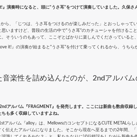
 Love it!』演奏時になると、頭に"うさ耳"をつけて演奏していました。
から、「じつは、うさ耳をつけるのが楽しみだった」とおっしゃってい
と思いますけど、普段の生活の中で"うさ耳"のカチューシャを付けるこ
。そういうのもあって、ここぞとばかりに楽しんでくださっていると、
Love it!』の演奏が始まると"うさ耳"を付けて乗ってくれるから、うちら
音楽性を詰め込んだのが、2ndアルバムの
なる2ndアルバム『FRAGMENT』を発売します。ここには新曲も数曲収録し
たちも多く収録していますよね。
ルバム『alloy』は、MellowsのコンセプトになるCUTE METALら
かりやすく伝えたアルバムになりました。そこから現在へ至るまでの2年間
と認識してくれるかな？」と、私たちなりに試行錯誤をしながら新曲を