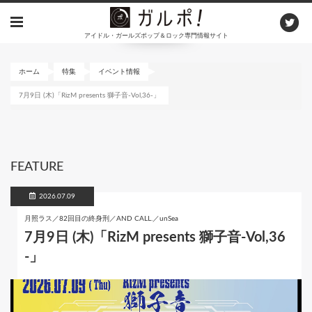
メ
イ
アイドル・ガールズポップ＆ロック専門情報サイト
ン
コ
ン
ホーム
特集
イベント情報
テ
7月9日 (木)「RizM presents 獅子音-Vol,36-」
ン
ツ
に
移
動
FEATURE
2026.07.09
月照ラス／82回目の終身刑／AND CALL.／unSea
7月9日 (木)「RizM presents 獅子音-Vol,36
-」