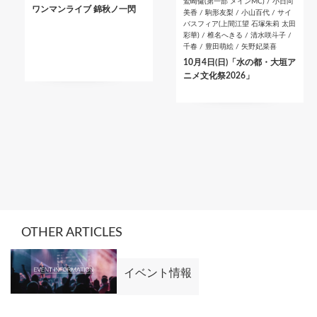
鷲崎健(第一部 メインMC) / 小日向
ワンマンライブ 錦秋ノ一閃
美香 / 駒形友梨 / 小山百代 / サイ
バスフィア(上間江望 石塚朱莉 太田
彩華) / 椎名へきる / 清水咲斗子 /
千春 / 豊田萌絵 / 矢野妃菜喜
10月4日(日)「水の都・大垣ア
ニメ文化祭2026」
OTHER ARTICLES
イベント情報