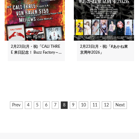
2月23日(月・祝)「CALI THRE
2月23日(月・祝)「#あかね東
E 来日記念！ Buzz Factory～…
京周年2026」
ペ
前
Prev
ペ
4
ペ
5
ペ
6
ペ
7
カ
8
ペ
9
ペ
10
ペ
11
ペ
12
次
Next
ー
ペ
ー
ー
ー
ー
レ
ー
ー
ー
ー
ペ
ジ
ー
ジ
ジ
ジ
ジ
ン
ジ
ジ
ジ
ジ
ー
ジ
ト
ジ
送
ペ
り
ー