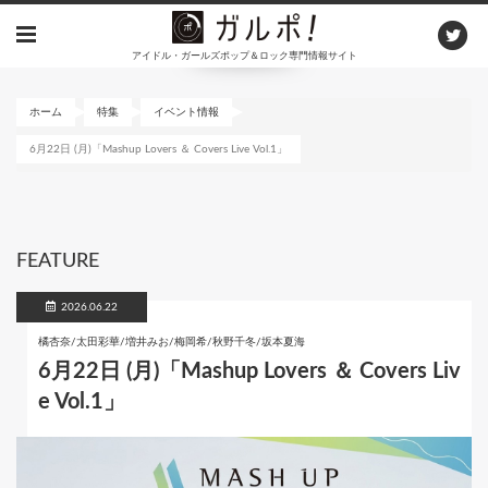
メ
イ
アイドル・ガールズポップ＆ロック専門情報サイト
ン
コ
ン
ホーム
特集
イベント情報
テ
6月22日 (月)「Mashup Lovers ＆ Covers Live Vol.1」
ン
ツ
に
移
動
FEATURE
2026.06.22
橘杏奈/太田彩華/増井みお/梅岡希/秋野千冬/坂本夏海
6月22日 (月)「Mashup Lovers ＆ Covers Liv
e Vol.1」