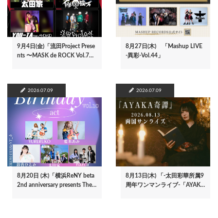
9月4日(金)「流田Project Prese
8月27日(木) 「Mashup LIVE
nts 〜MASK de ROCK Vol.7…
-異彩-Vol.44」
2026.07.09
2026.07.09
8月20日 (木)「横浜ReNY beta
8月13日(木) 「-太田彩華所属9
2nd anniversary presents The…
周年ワンマンライブ-「AYAK…