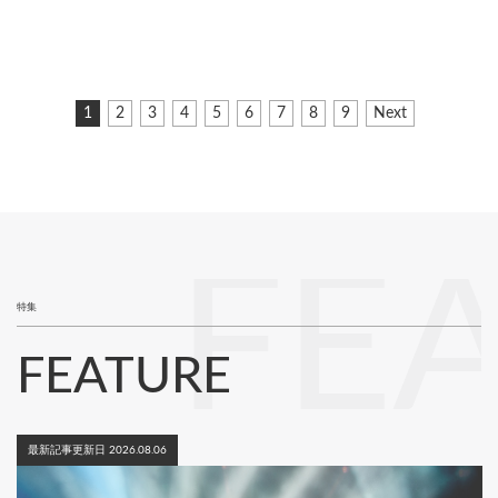
ペ
カ
1
ペ
2
ペ
3
ペ
4
ペ
5
ペ
6
ペ
7
ペ
8
ペ
9
次
Next
ー
レ
ー
ー
ー
ー
ー
ー
ー
ー
ペ
ジ
ン
ジ
ジ
ジ
ジ
ジ
ジ
ジ
ジ
ー
ト
ジ
送
ペ
り
ー
ジ
FE
特集
FEATURE
最新記事更新日 2026.08.06