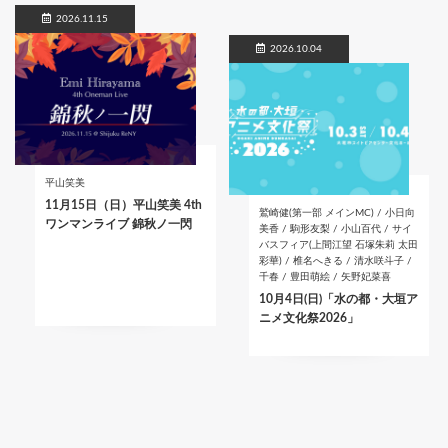
2026.11.15
2026.10.04
平山笑美
11月15日（日）平山笑美 4th
鷲崎健(第一部 メインMC) / 小日向
ワンマンライブ 錦秋ノ一閃
美香 / 駒形友梨 / 小山百代 / サイ
バスフィア(上間江望 石塚朱莉 太田
彩華) / 椎名へきる / 清水咲斗子 /
千春 / 豊田萌絵 / 矢野妃菜喜
10月4日(日)「水の都・大垣ア
ニメ文化祭2026」