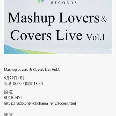
Mashup Lovers ＆ Covers Live Vol.1
6月22日 (月)
開場 18:00 / 開演 18:30
[会場]
横浜ReNYβ
https://ruido.org/yokohama_reny/access.html
[出演]