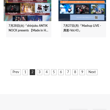
7月28日(火)「shinjuku ANTIK
7月27日(月)「Mashup LIVE -
NOCK presents 【Made in H…
異彩-Vol.43」
ペ
前
Prev
ペ
1
カ
2
ペ
3
ペ
4
ペ
5
ペ
6
ペ
7
ペ
8
ペ
9
次
Next
ー
ペ
ー
レ
ー
ー
ー
ー
ー
ー
ー
ペ
ジ
ー
ジ
ン
ジ
ジ
ジ
ジ
ジ
ジ
ジ
ー
ジ
ト
ジ
送
ペ
り
ー
ジ