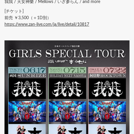
我我 / 天女神樂 / Mellows / いざ参らん / and more
[チケット]
前売 ￥3,500（＋1D別）
https://www.zan-live.com/ja/live/detail/10817