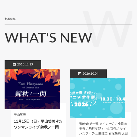
W
新着特集
WHAT'S NEW
2026.11.15
2026.10.04
平山笑美
11月15日（日）平山笑美 4th
鷲崎健(第一部 メインMC) / 小日向
ワンマンライブ 錦秋ノ一閃
美香 / 駒形友梨 / 小山百代 / サイ
バスフィア(上間江望 石塚朱莉 太田