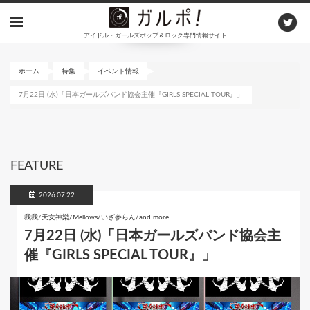
メ
イ
アイドル・ガールズポップ＆ロック専門情報サイト
ン
コ
ン
ホーム
特集
イベント情報
テ
7月22日 (水)「日本ガールズバンド協会主催『GIRLS SPECIAL TOUR』」
ン
ツ
に
移
動
FEATURE
2026.07.22
我我/天女神樂/Mellows/いざ参らん/and more
7月22日 (水)「日本ガールズバンド協会主
催『GIRLS SPECIAL TOUR』」