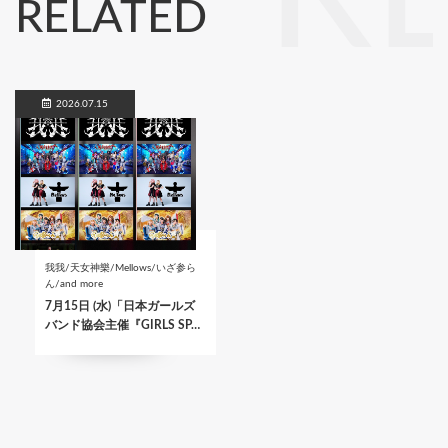
RELATED
2026.07.15
我我/天女神樂/Mellows/いざ参ら
ん/and more
7月15日 (水)「日本ガールズ
バンド協会主催『GIRLS SP…