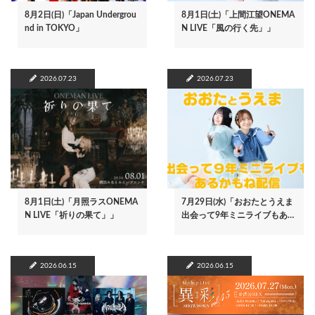
8月2日(日)「Japan Undergrou
8月1日(土)「上間江望ONEMA
nd in TOKYO」
N LIVE「風の行く先」」
2026.07.23
2026.07.23
8月1日(土)「月照ラスONEMA
7月29日(水)「おおたとうえま
N LIVE「祈りの果て」」
出会って9年ミニライブもあ…
2026.06.15
2026.06.15