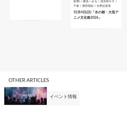
彩華) / 椎名へきる / 清水咲斗子 /
千春 / 豊田萌絵 / 矢野妃菜喜
10月4日(日)「水の都・大垣ア
ニメ文化祭2026」
OTHER ARTICLES
イベント情報