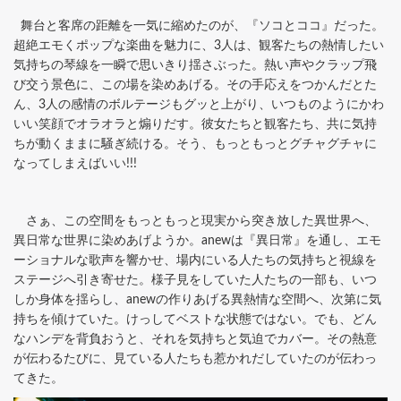
舞台と客席の距離を一気に縮めたのが、『ソコとココ』だった。
超絶エモくポップな楽曲を魅力に、3人は、観客たちの熱情したい
気持ちの琴線を一瞬で思いきり揺さぶった。熱い声やクラップ飛
び交う景色に、この場を染めあげる。その手応えをつかんだとた
ん、3人の感情のボルテージもグッと上がり、いつものようにかわ
いい笑顔でオラオラと煽りだす。彼女たちと観客たち、共に気持
ちが動くままに騒ぎ続ける。そう、もっともっとグチャグチャに
なってしまえばいい!!!
さぁ、この空間をもっともっと現実から突き放した異世界へ、
異日常な世界に染めあげようか。anewは『異日常』を通し、エモ
ーショナルな歌声を響かせ、場内にいる人たちの気持ちと視線を
ステージへ引き寄せた。様子見をしていた人たちの一部も、いつ
しか身体を揺らし、anewの作りあげる異熱情な空間へ、次第に気
持ちを傾けていた。けっしてベストな状態ではない。でも、どん
なハンデを背負おうと、それを気持ちと気迫でカバー。その熱意
が伝わるたびに、見ている人たちも惹かれだしていたのが伝わっ
てきた。