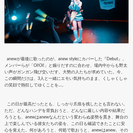
anewが最後に歌ったのが、anew styleにカバーした『Debut』。
メンバーらが「Oi!Oi!」と煽りだすのに合わせ、場内中からも野太
い声がガンガン飛び交いだす。大勢の人たちが求めていた。今、
この瞬間だけは、3人と一緒にエモい気持ちのまま、くしゃくしゃ
の笑顔で熱狂してゆくことを…。
この日が最高だったとも、しっかり爪痕を残したとも言わない。
ただ、どんなハンデを背負おうと、どんなに厳しい内容や結果だ
ろうとも、anewはanewなんだという変わらぬ姿勢を貫き、舞台の
上で楽しんでいる彼女たちの姿を、この日も確認できたことに安
心を覚えた。何があろうと、何処で歌おうと、anewはanew。その