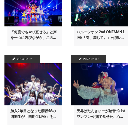
「何度でもやり直せる」と声
ハルニシオン 2nd ONEMAN L
を一つに叫びながら、この…
IVE「春、満ちて。」公演レ…
2026.06.05
2026.05.30
加入2年目となった櫻坂46の
天界ばたんきゅーが始音式(1st
四期生が「四期生LIVE」を…
ワンマン公演)で見せた、心…