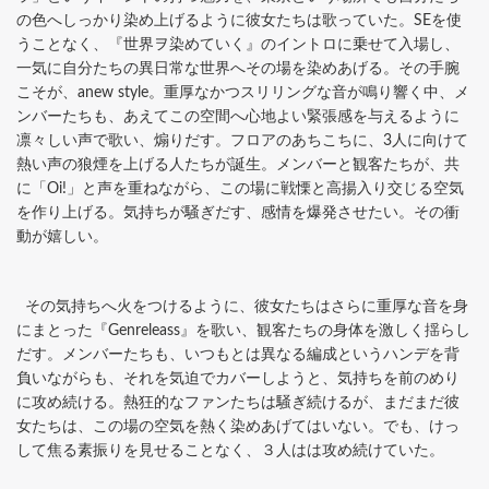
の色へしっかり染め上げるように彼女たちは歌っていた。SEを使
うことなく、『世界ヲ染めていく』のイントロに乗せて入場し、
一気に自分たちの異日常な世界へその場を染めあげる。その手腕
こそが、anew style。重厚なかつスリリングな音が鳴り響く中、メ
ンバーたちも、あえてこの空間へ心地よい緊張感を与えるように
凛々しい声で歌い、煽りだす。フロアのあちこちに、3人に向けて
熱い声の狼煙を上げる人たちが誕生。メンバーと観客たちが、共
に「Oi!」と声を重ねながら、この場に戦慄と高揚入り交じる空気
を作り上げる。気持ちが騒ぎだす、感情を爆発させたい。その衝
動が嬉しい。
その気持ちへ火をつけるように、彼女たちはさらに重厚な音を身
にまとった『Genreleass』を歌い、観客たちの身体を激しく揺らし
だす。メンバーたちも、いつもとは異なる編成というハンデを背
負いながらも、それを気迫でカバーしようと、気持ちを前のめり
に攻め続ける。熱狂的なファンたちは騒ぎ続けるが、まだまだ彼
女たちは、この場の空気を熱く染めあげてはいない。でも、けっ
して焦る素振りを見せることなく、３人はは攻め続けていた。