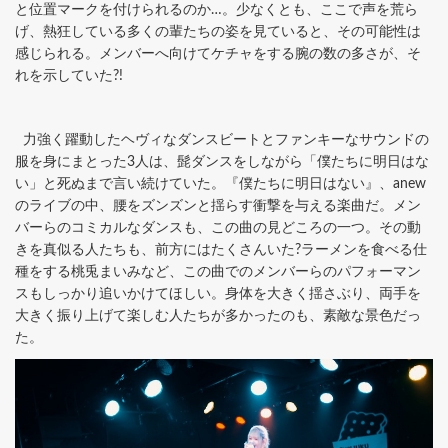
と位置マークを付けられるのか…。少なくとも、ここで声を荒ら
げ、熱狂している多くの輩たちの姿を見ていると、その可能性は
感じられる。メンバーへ向けてケチャをする腕の数の多さが、そ
れを示していた?!
力強く躍動したヘヴィなダンスビートとファンキーなサウンドの
服を身にまとった3人は、髭ダンスをしながら「僕たちに明日はな
い」と死ぬまで言い続けていた。『僕たちに明日はない』、anew
のライブの中、腰をズンズンと揺らす衝撃を与える楽曲だ。メン
バーらのコミカルなダンスも、この曲の見どころの一つ。その動
きを真似る人たちも、前方にはたくさんいた?ラーメンを食べる仕
種をする桃兎まいみなど、この曲でのメンバーらのパフォーマン
スもしっかり追いかけてほしい。身体を大きく揺さぶり、両手を
大きく振り上げて楽しむ人たちが多かったのも、素敵な景色だっ
た。