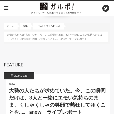
メ
イ
アイドル・ガールズポップ＆ロック専門情報サイト
ン
コ
ン
ホーム
特集
ガルポ！ズ LIVE レポ
テ
大勢の人たちが求めていた。今、この瞬間だけは、3人と一緒にエモい気持ちのまま、
ン
くしゃくしゃの笑顔で熱狂してゆくことを…。 anew ライブレポート
ツ
に
移
動
FEATURE
2024.01.28
anew
大勢の人たちが求めていた。今、この瞬間
だけは、3人と一緒にエモい気持ちのま
ま、くしゃくしゃの笑顔で熱狂してゆくこ
とを…。 anew ライブレポート