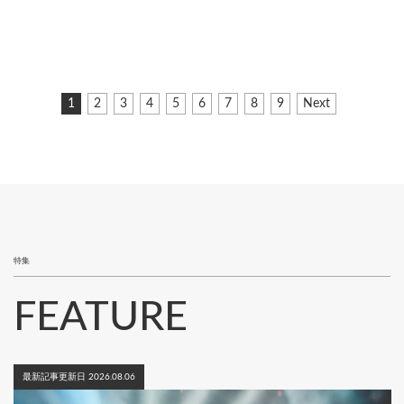
ペ
カ
1
ペ
2
ペ
3
ペ
4
ペ
5
ペ
6
ペ
7
ペ
8
ペ
9
次
Next
ー
レ
ー
ー
ー
ー
ー
ー
ー
ー
ペ
ジ
ン
ジ
ジ
ジ
ジ
ジ
ジ
ジ
ジ
ー
ト
ジ
送
ペ
り
ー
ジ
特集
FEATURE
最新記事更新日 2026.08.06