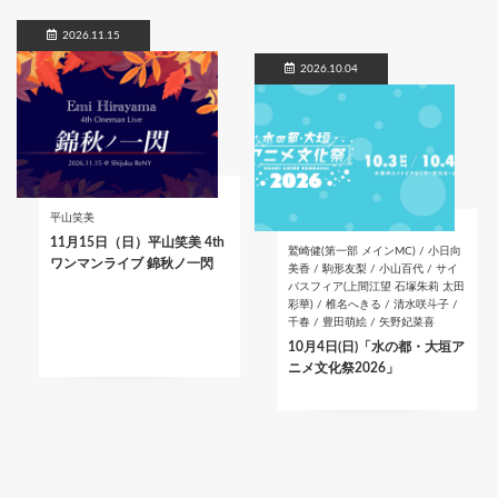
2026.11.15
2026.10.04
平山笑美
11月15日（日）平山笑美 4th
鷲崎健(第一部 メインMC) / 小日向
ワンマンライブ 錦秋ノ一閃
美香 / 駒形友梨 / 小山百代 / サイ
バスフィア(上間江望 石塚朱莉 太田
彩華) / 椎名へきる / 清水咲斗子 /
千春 / 豊田萌絵 / 矢野妃菜喜
10月4日(日)「水の都・大垣ア
ニメ文化祭2026」