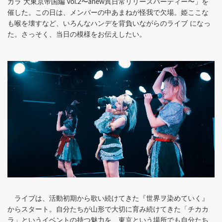
カラ 大東京帝国編 vol.2〜anew異日常リリースパーティー〜」を
催した。この日は、メンバーの中あまねが怪我で欠場。姫ここな
も喉を壊すなど、いろんなハンデを背負いながらのライブ になっ
た。さっそく、当日の模様をお伝えしたい。
ライブは、活動初期から歌い続けてきた『世界ヲ染めていく』
からスタート。自分たちが山形で大切に育み続けてきた「チカカ
ラ」というイベントの持つ魅力を、東京という場所でも自分たち