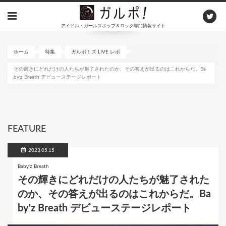
メ
イ
アイドル・ガールズポップ＆ロック専門情報サイト
ン
コ
ン
ホーム
特集
ガルポ！ズ LIVE レポ
テ
その輝きにどれだけの人たちが魅了されたのか、その答えが出るのはこれからだ。Ba
ン
by'z Breath デビューステージレポート
ツ
に
移
動
FEATURE
2023.05.15
Baby'z Breath
その輝きにどれだけの人たちが魅了された
のか、その答えが出るのはこれからだ。Ba
by'z Breath デビューステージレポート