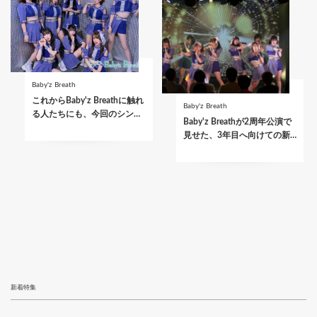
Baby'z Breath
これからBaby'z Breathに触れ
Baby'z Breath
る人たちにも、今回のシン…
Baby'z Breathが2周年公演で
見せた、3年目へ向けての新…
新着特集