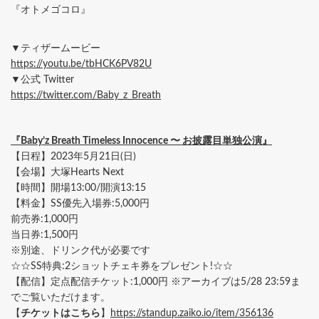
『オトメゴコロ』
▼ティザームービー
https://youtu.be/tbHCK6PV82U
▼公式 Twitter
https://twitter.com/Baby_z_Breath
『Baby’z Breath Timeless Innocence 〜 お披露目単独公演』
【日程】2023年5月21日(日)
【会場】大塚Hearts Next
【時間】開場13:00/開演13:15
【料金】SS優先入場券:5,000円
前売券:1,000円
当日券:1,500円
※別途、ドリンク代が必要です
☆☆SS特典:2ショットチェキ券をプレゼント!☆☆
【配信】定点配信チケット:1,000円 ※アーカイブは5/28 23:59ま
でご覧いただけます。
【
チケットはこちら
】
https://standup.zaiko.io/item/356136