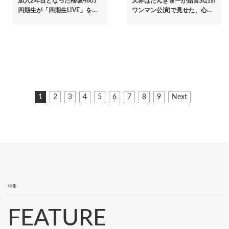
加入2年目となった櫻坂46の
天界ばたんきゅーが始音式(1st
四期生が「四期生LIVE」を…
ワンマン公演)で見せた、心…
ペ
カ
1
ペ
2
ペ
3
ペ
4
ペ
5
ペ
6
ペ
7
ペ
8
ペ
9
次
Next
ー
レ
ー
ー
ー
ー
ー
ー
ー
ー
ペ
ジ
ン
ジ
ジ
ジ
ジ
ジ
ジ
ジ
ジ
ー
ト
ジ
送
ペ
り
ー
ジ
特集
FEATURE