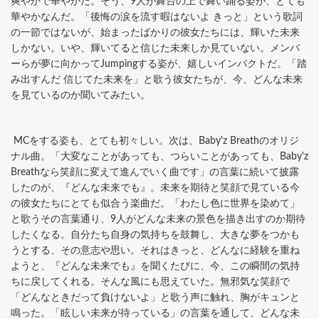
爽やかで華やかだ。そう、9人が舞台の上で舞い踊る姿が、とても
華やかなんだ。「後悔の涙を流す暇はないよ きっと」という歌詞
の一節ではないが、始まったばかりの彼女たちには、輝いた未来
しかない。いや、輝いてると信じた未来しか見ていない。メンバ
ーらが夢に向かってJumpingする姿が、嬉しいインパクトだ。「踏
み出すんだ 信じてた未来を」と歌う彼女たちが、今、どんな未来
を見ているのか聞いてみたい。
MCをする姿も、とても初々しい。次は、Baby'z Breathのオリジ
ナル曲。「大変なことがあっても、つらいことがあっても、Baby'z
Breathなら笑顔に変えて進んでいく曲です」の言葉に続いて披露
したのが、『どんな未来でも』。未来を期待と笑顔で見ている今
の彼女たちにとても似合う楽曲だ。「わたし色に世界を染めて」
と歌うその言葉通り、9人がどんな未来の景色を描き出すのか期待
したくなる。自分たち自身の気持ちを鼓舞し、大きな夢をつかも
うとする、その意志や思い。それはきっと、どんなに経験を重ね
ようと、『どんな未来でも』を聞くたびに、今、この瞬間の気持
ちに戻してくれる。そんな風にも思えていた。無邪気な笑顔で
「どんなときだって負けないよ」と歌う声に触れ、胸がキュンと
鳴った。「眩しい未来が待っている」の言葉を通して、どんな未