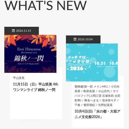
WHAT'S NEW
2026.11.15
2026.10.04
平山笑美
11月15日（日）平山笑美 4th
鷲崎健(第一部 メインMC) / 小日向
ワンマンライブ 錦秋ノ一閃
美香 / 駒形友梨 / 小山百代 / サイ
バスフィア(上間江望 石塚朱莉 太田
彩華) / 椎名へきる / 清水咲斗子 /
千春 / 豊田萌絵 / 矢野妃菜喜
10月4日(日)「水の都・大垣ア
ニメ文化祭2026」