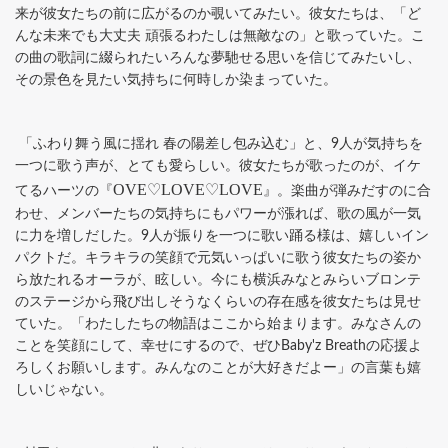
来が彼女たちの前に広がるのか覗いてみたい。彼女たちは、「ど
んな未来でも大丈夫 頑張るわたしは無敵なの」と歌っていた。こ
の曲の歌詞に綴られたいろんな夢馳せる思いを信じてみたいし、
その景色を見たい気持ちに何時しか染まっていた。
「ふわり舞う風に揺れ 春の陽差し包み込む」と、9人が気持ちを
一つに歌う声が、とても愛らしい。彼女たちが歌ったのが、イケ
OVE♡LOVE♡LOVE
てるハーツの『
』。楽曲が弾みだすのに合
わせ、メンバーたちの気持ちにもパワーが漲れば、歌の風が一気
に力を増しだした。9人が振りを一つに歌い踊る様は、嬉しいイン
パクトだ。キラキラの笑顔で元気いっぱいに歌う彼女たちの姿か
ら放たれるオーラが、眩しい。今にも横浜みなとみらいブロンテ
のステージから飛び出しそうなくらいの存在感を彼女たちは見せ
ていた。「わたしたちの物語はここから始まります。みなさんの
ことを笑顔にして、幸せにするので、ぜひBaby'z Breathの応援よ
ろしくお願いします。みんなのことが大好きだよー」の言葉も嬉
しいじゃない。