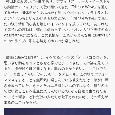
村田あゆみのカバー曲であり、アフィリア・サーガ・イーストか
ら純情のアフィリアまで歌い継いできた『Triangle Wave』を通し
て見せた、身体中からあふれだす熱いパッション。キラキラとし
たアイドルらしいかわいさも魅力だが、『Triangle Wave』で見せ
た力強く情熱的な姿も嬉しいインパクトを放っていた。あふれだ
す気持ちの波動は、確かに伝わっていた。少し大人びた表情のBab
y'z Breathも気になる。この表情が、これからどんな風にBaby'z Br
eathのライブに彩りを与えてゆくのか楽しみだ。
最後にBaby'z Breathは、イケてるハーツの『オトメゴコロ』を、
思いきり胸をキュンとさせる様でせまってきた。その姿を見てい
ると、胸が騒ぐほど痛くなる。舞台の上から9人は、「これでも
か!!」と言うくらい「かわいい!!」をアピール。この場でパフォー
マンスをすることを無邪気に楽しんでいる彼女たちは、確かに輝
きを放っていた。きっとそれは意識したものではなく、舞台の上
で歌い踊ることを素直に楽しんでいる9人から自然と生まれたも
の。その輝きにどれだけの人たちが魅了されたのか、その答えが
出るのはこれからだ。