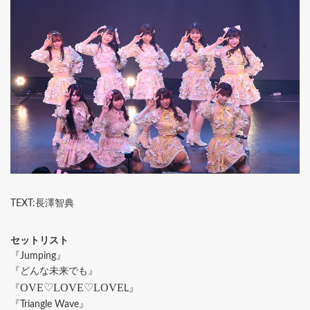
TEXT:長澤智典
セットリスト
『Jumping』
『どんな未来でも』
OVE♡LOVE♡LOVE
『
L』
『Triangle Wave』