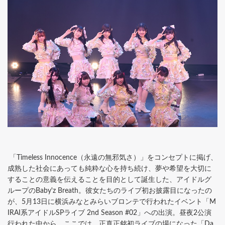
「Timeless Innocence（永遠の無邪気さ）」をコンセプトに掲げ、
成熟した社会にあっても純粋な心を持ち続け、夢や希望を大切に
することの意義を伝えることを目的として誕生した、アイドルグ
ループのBaby'z Breath。彼女たちのライブ初お披露目になったの
が、5月13日に横浜みなとみらいブロンテで行われたイベント「M
IRAI系アイドルSPライブ 2nd Season #02」への出演。昼夜2公演
行われた中から、ここでは、正真正銘初ライブの場になった「Da