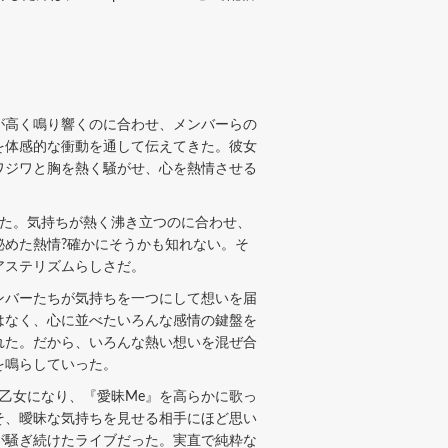
が高く鳴り響くのに合わせ、メンバーらの
を体感的な衝動を通して伝えてきた。彼女
ワジワと胸を熱く騒がせ、心を熱情させる
た。気持ちが熱く沸き立つのに合わせ、
めた熱情?確かにそうかも知れない。そ
アステリズムらしさだ。
ンバーたちが気持ちを一つにして想いを届
はなく、心に並べたいろんな感情の鍵盤を
れた。だから、いろんな熱い想いを混ぜ合
を鳴らしていった。
乙女になり、『愛昧Me』を高らかに歌っ
そ、曖昧な気持ちを見せる相手にほど思い
が騒ぎ続けたライブだった。実直で純粋な