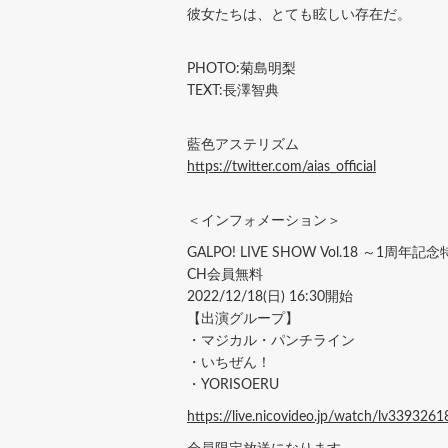
彼女たちは、とても眩しい存在だ。
PHOTO:菊島明梨
TEXT:長澤智典
藍色アステリズム
https://twitter.com/aias_official
＜インフォメーション＞
GALPO! LIVE SHOW Vol.18 ～1周年記
CH会員無料
2022/12/18(日) 16:30開始
【出演グループ】
・マジカル・パンチライン
・いちぜん！
・YORISOERU
https://live.nicovideo.jp/watch/lv3393261