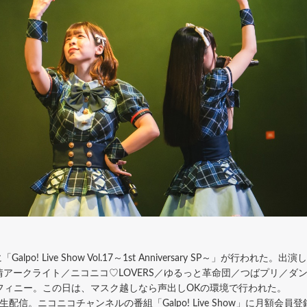
po! Live Show Vol.17～1st Anniversary SP～」が行
クライト／ニコニコ♡LOVERS／ゆるっと革命団／つばプリ／ダンシングシ
彩∞アンフィニー。この日は、マスク越しなら声出しOKの環境で行われた。
コニコチャンネルの番組「Galpo! Live Show」に月額会員登録した方