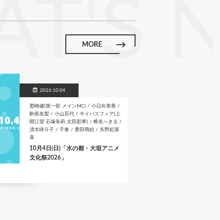
T'S 
MORE
2026.10.04
鷲崎健(第一部 メインMC) / 小日向美香 /
駒形友梨 / 小山百代 / サイバスフィア(上
間江望 石塚朱莉 太田彩華) / 椎名へきる /
清水咲斗子 / 千春 / 豊田萌絵 / 矢野妃菜
喜
10月4日(日)「水の都・大垣アニメ
文化祭2026」