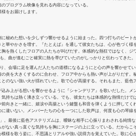
信のプログラム映像を見れる内容になっている。
模様をお届けします。
に秘めた想いを少しずつ響かせるように始まった。四つ打ちのビート
さと華やかさを増す。『たとえば』を通して彼女たちは、心が色づく様
に胸を熱くしたフロアの人たちが叫びだす。体感的な熱狂ではなく、ジ
声も、曲が進むごと確実に熱を帯びていたのがしっかりと伝わってきた。
り、会場に足を運んだ人たちの道標になるようにと心の声を響かせてい
情の炎を大きくするのに合わせ、フロア中からも熱い声が上がりだす。秘
ことのない強い火が揺れていた。歌で心が高揚する。それもまた、藍色
込み上がる想いを響かせるように『シャンデリア』を歌いだした。メ
。気持ちは熱く沸き立っている。でも、彼女たちは体感的な熱情だけで
や前向きと一緒に、嬉涙や高揚という鍵盤も和音を弾くように押してく
のに違いない。メンバーたちの心を一つにした歌声は、何度も心の琴線
」。最後に藍色アステリズムは、曖昧な相手に心振りまわされる純情な
るがない真っ直ぐな気持ちを胸にステージの上に立っている。だからこ
心模様を歌う姿に、不思議とリアルや強い説得力を覚えていた。歌に心