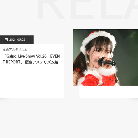
REL
2024.05.02
藍色アステリズム
「Galpo! Live Show Vol.28」EVEN
T REPORT。 藍色アステリズム編