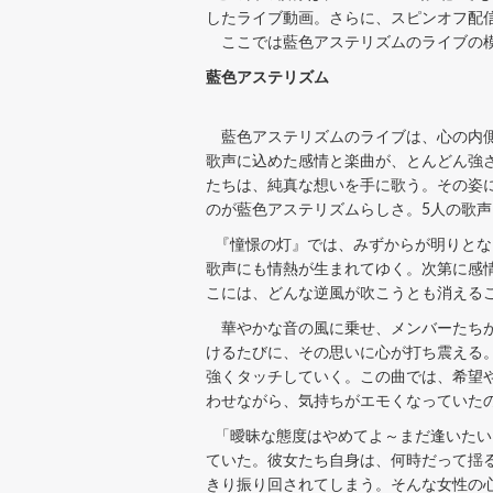
したライブ動画。さらに、スピンオフ配
ここでは藍色アステリズムのライブの
藍色アステリズム
藍色アステリズムのライブは、心の内側
歌声に込めた感情と楽曲が、とんどん強
たちは、純真な想いを手に歌う。その姿
のが藍色アステリズムらしさ。5人の歌
『憧憬の灯』では、みずからが明りとな
歌声にも情熱が生まれてゆく。次第に感
こには、どんな逆風が吹こうとも消える
華やかな音の風に乗せ、メンバーたちが
けるたびに、その思いに心が打ち震える
強くタッチしていく。この曲では、希望
わせながら、気持ちがエモくなっていた
「曖昧な態度はやめてよ～まだ逢いたい
ていた。彼女たち自身は、何時だって揺
きり振り回されてしまう。そんな女性の