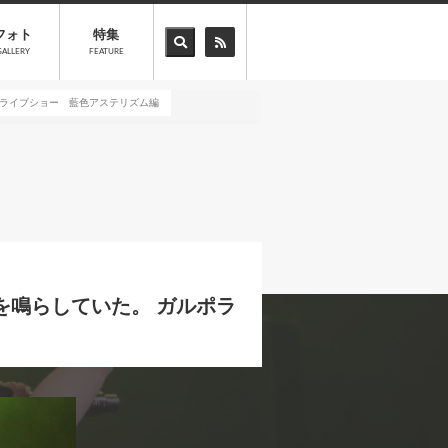
フォト
特集
GALLERY
FEATURE
ポライブショー 藍色アステリズム編
鳴らしていた。 ガルポラ