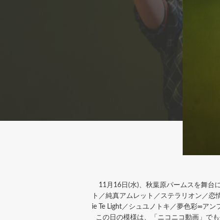
11月16日(水)、秋葉原パームスを舞台に「Gal
ト／純真アムレット／ステラリオン／恋情アー
ie Te Light／シュユノトキ／夢色
この日の模様は、「ニコニコ動画」でも生配信。ニ