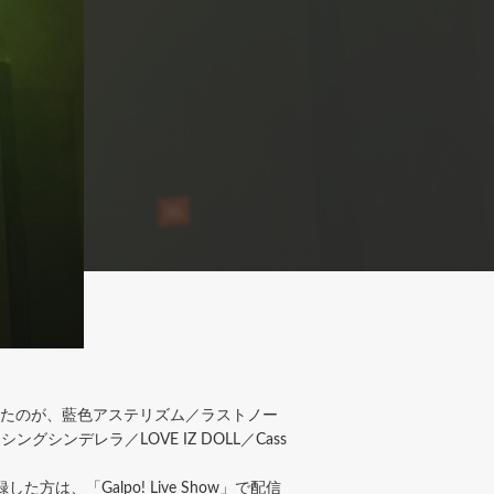
われた。出演したのが、藍色アステリズム／ラストノー
ンデレラ／LOVE IZ DOLL／Cass
は、「Galpo! Live Show」で配信