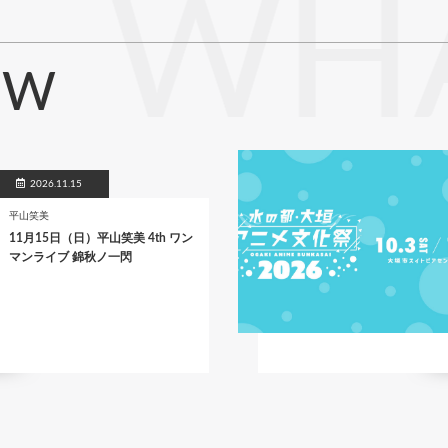
WHA
EW
2026.11.15
平山笑美
11月15日（日）平山笑美 4th ワン
マンライブ 錦秋ノ一閃