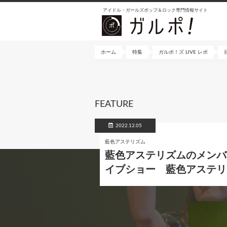
メ
アイドル・ガールズポップ＆ロック専門情報サイト
イ
ン
コ
ン
ホーム
特集
ガルポ！ズ LIVE レポ
テ
ン
ツ
に
FEATURE
移
動
2022.12.05
藍色アステリズム
藍色アステリズムのメンバ
イブショー 藍色アステリ