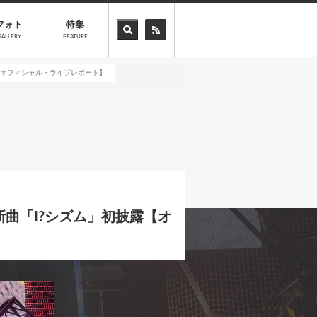
フォト
特集
GALLERY
FEATURE
披露【オフィシャル・ライブレポート】
で新曲「I?シズム」初披露【オ