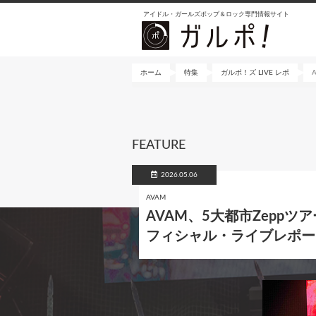
メ
アイドル・ガールズポップ＆ロック専門情報サイト
イ
ン
コ
ン
ホーム
特集
ガルポ！ズ LIVE レポ
テ
ン
ツ
に
FEATURE
移
動
2026.05.06
AVAM
AVAM、5大都市Zeppツ
フィシャル・ライブレポー