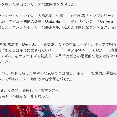
ンを用いた演出でシリアスな空気感を表現した。
トのセクションでは、大原乙葉「心臓」、佐伯七海「イマジナリー」、姫宮
くデビュー初期の楽曲「UraLalala」、「少女リベンジ」「Gerbe
出した。コンテンポラリーな要素を取り込んだ印象的なダンスセクショ
魔”衣装で「Devil Up！」を披露。会場の空気は一変し、ポップで明
曲「あたしはキミに愛されたい！」、「トキメキSOS！」と続き、代表
?シズム」をサプライズで初披露。自己肯定感と小悪魔的な魅力が際立つ
づけた。
なフリルをあしらった華やかな衣装で再登場し、キュートな魅力が満載の
ム」で締めくくり、晴れやかな余韻を残した。
、新たな幕開けを感じさせる本ツアー。
る展開への確かな一歩となった。