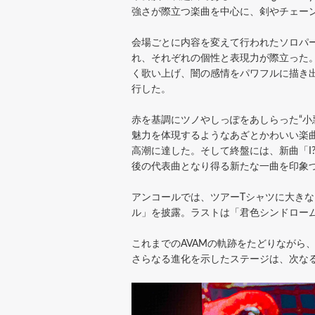
強さが際立つ楽曲を中心に、剣やチェー
会場ごとに内容を変えて行われたソロパー
れ、それぞれの個性と表現力が際立った。続
く歌い上げ、闇の感情をパワフルに描き
行した。
赤を基調にツノやしっぽをあしらった“小悪
魅力を体現するようなあざとかわいい楽
高潮に達した。そして終盤には、新曲「I
後の代表曲となり得る新たな一曲を印象
アンコールでは、ツアーTシャツに大き
ル」を披露。ラストは「君色シンドロー
これまでのAVAMの軌跡をたどりながら
さらなる進化を示したステージは、次な