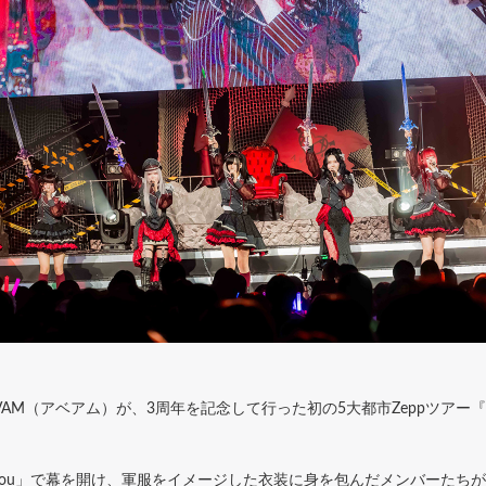
M（アベアム）が、3周年を記念して行った初の5大都市Zeppツアー『RE
ove you」で幕を開け、軍服をイメージした衣装に身を包んだメンバーた