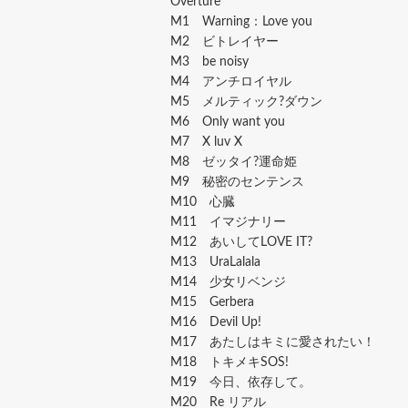
Overture
M1 Warning：Love you
M2 ビトレイヤー
M3 be noisy
M4 アンチロイヤル
M5 メルティック?ダウン
M6 Only want you
M7 X luv X
M8 ゼッタイ?運命姫
M9 秘密のセンテンス
M10 心臓
M11 イマジナリー
M12 あいしてLOVE IT?
M13 UraLalala
M14 少女リベンジ
M15 Gerbera
M16 Devil Up!
M17 あたしはキミに愛されたい！
M18 トキメキSOS!
M19 今日、依存して。
M20 Re リアル