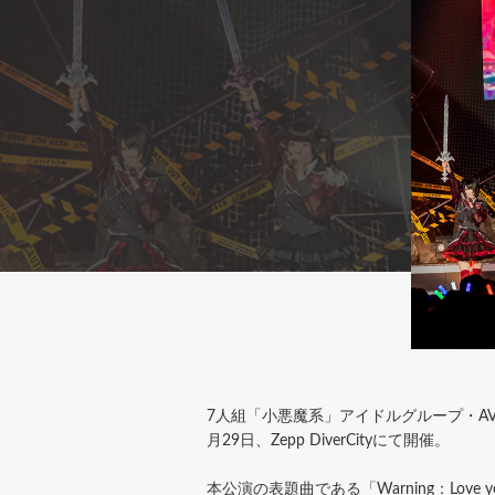
7人組「小悪魔系」アイドルグループ・AVA
月29日、Zepp DiverCityにて開催。
本公演の表題曲である「Warning：L