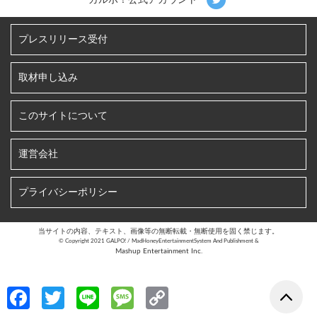
プレスリリース受付
取材申し込み
このサイトについて
運営会社
プライバシーポリシー
当サイトの内容、テキスト、画像等の無断転載・無断使用を固く禁じます。
©︎ Copyright 2021 GALPO! / MadHoneyEntertainmentSystem And Publishment &
Mashup Entertainment Inc.
Fa
T
Li
M
C