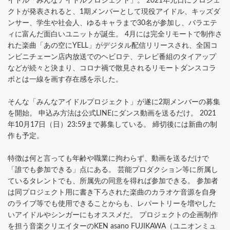
イドル「みんなアイドルプロジェクト」。 2021年元日にプロジェ
クトが発表されると、1期メンバーとして現役アイドル、キッズダ
ンサー、学生や社会人、ゆるキャラまで30名が参加し、バラエテ
ィに富んだ面白いユニットが誕生。 4月には完全リモートで制作さ
れた楽曲「あの空にYELL」がデジタル配信リリースされ、全国コ
ンビニチェーン店内放送でのヘビロテ、テレビ番組のタイアップ
などが続々と決まり、コロナ禍で散見されるリモートダンスコラ
ボとは一線を画す存在感を示した。
そんな「みんなアイドルプロジェクト」が遂に2期メンバーの募集
を開始。 申込み方法は公式LINEにダンス動画を送るだけ。 2021
年10月17日（日）23:59まで募集している。 締切後には新曲の制
作も予定。
特徴は何と言っても年齢や職業に拘わらず、動画を送るだけで
「誰でも参加できる」点にある。 芸能プロダクション等に所属し
ているタレントでも、所属先の同意を得れば参加できる。 参加者
は同プロジェクト用に書き下ろされた楽曲のカラオケ音源を自身
のライブ等でも使用できることからも、レパートリーを増やした
いアイドルやシンガーにもオススメだ。 プロジェクトの企画制作
を担う音楽クリエイターのKEN asano FUJIKAWA（ユニオンミュ