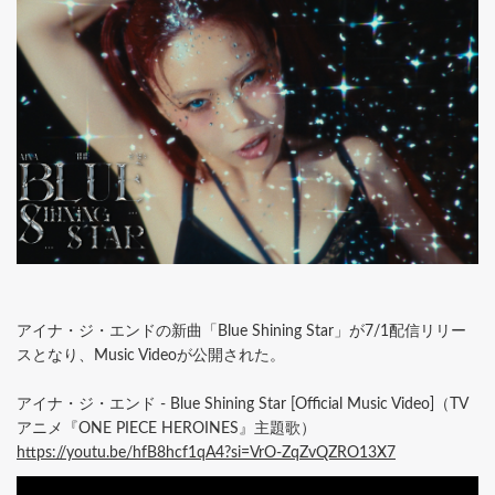
アイナ・ジ・エンドの新曲「Blue Shining Star」が7/1配信リリー
スとなり、Music Videoが公開された。
アイナ・ジ・エンド - Blue Shining Star [Official Music Video]（TV
アニメ『ONE PIECE HEROINES』主題歌）
https://youtu.be/hfB8hcf1qA4?si=VrO-ZqZvQZRO13X7