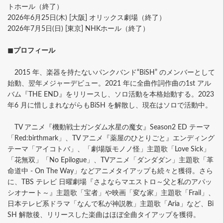
トホール（終了）
2026年6月25日(木) [大阪] オリックス劇場（終了）
2026年7月5日(日) [東京] NHKホール（終了）
◼︎︎プロフィール
2015 年、楽器を持たないパンクバンド“BiSH” のメンバーとして
始動、翌年メジャーデビュー。2021 年に全曲作詞作曲の1st アル
バム『THE END』をリリースし、ソロ活動を本格始動する。2023
年6 月に惜しまれながらもBiSH を解散し、現在はソロで活動中。
TV アニメ『機動戦士ガンダム水星の魔女』Season2 ED テーマ
「Red:birthmark」、TV アニメ『薬屋のひとりごと』エンディング
テーマ「アイコトバ」、「劇場版モノノ怪」主題歌「Love Sick」
「花無双」「No Epilogue」、TVアニメ「ダンダダン」主題歌「革
命道中 - On The Way」などアニメタイアップも続々と獲得。さら
に、TBS テレビ 日曜劇場『さよならマエストロ～父と私のアパッ
シオナート～』主題歌「宝者」や映画「変な家」主題歌「Frail」、
日本テレビ系ドラマ「なんで私が神説教」主題歌「Aria」など、Bi
SH 解散後、リリースした楽曲はほぼ全曲タイアップを獲得。