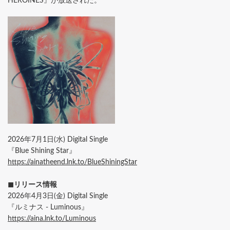
HEROINES』が放送された。
2026年7月1日(水) Digital Single
『Blue Shining Star』
https://ainatheend.lnk.to/BlueShiningStar
◼︎︎リリース情報
2026年4月3日(金) Digital Single
『ルミナス - Luminous』
https://aina.lnk.to/Luminous