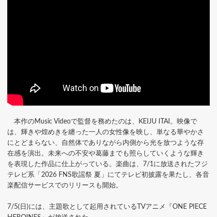
本作のMusic Videoで監督を務めたのは、KEIJU ITAI。映像で
は、輝きや煌めきを纏った一人の女性像を映し、単なる華やかさ
にとどまらない、自然体でありながら内側から光を放つような存
在感を演出。未来への不安や葛藤までも照らしていくような輝き
を表現した作品に仕上がっている。楽曲は、7/1に放送されたフジ
テレビ系「2026 FNS歌謡祭 夏」にてテレビ初披露を果たし、各音
楽配信サービスでのリリースも開始。
7/5(日)には、主題歌として起用されているTVアニメ『ONE PIECE