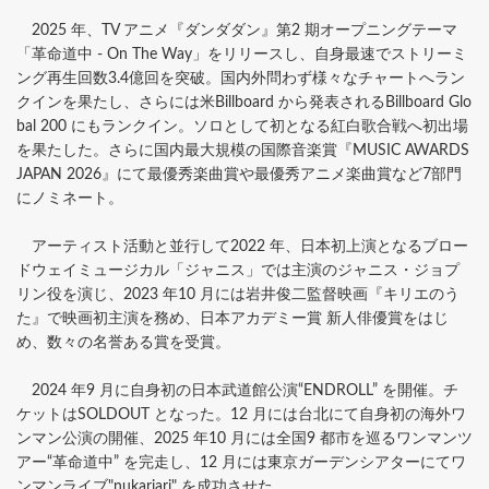
2025 年、TV アニメ『ダンダダン』第2 期オープニングテーマ
「革命道中 - On The Way」をリリースし、自身最速でストリーミ
ング再生回数3.4億回を突破。国内外問わず様々なチャートへラン
クインを果たし、さらには米Billboard から発表されるBillboard Glo
bal 200 にもランクイン。ソロとして初となる紅白歌合戦へ初出場
を果たした。さらに国内最大規模の国際音楽賞『MUSIC AWARDS
JAPAN 2026』にて最優秀楽曲賞や最優秀アニメ楽曲賞など7部門
にノミネート。
アーティスト活動と並行して2022 年、日本初上演となるブロー
ドウェイミュージカル「ジャニス」では主演のジャニス・ジョプ
リン役を演じ、2023 年10 月には岩井俊二監督映画『キリエのう
た』で映画初主演を務め、日本アカデミー賞 新人俳優賞をはじ
め、数々の名誉ある賞を受賞。
2024 年9 月に自身初の日本武道館公演“ENDROLL” を開催。チ
ケットはSOLDOUT となった。12 月には台北にて自身初の海外ワ
ンマン公演の開催、2025 年10 月には全国9 都市を巡るワンマンツ
アー“革命道中” を完走し、12 月には東京ガーデンシアターにてワ
ンマンライブ"nukariari" を成功させた。