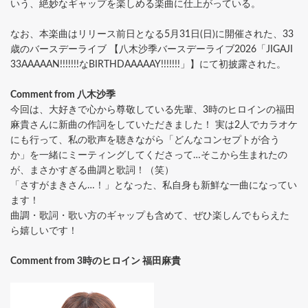
いう、絶妙なギャップを楽しめる楽曲に仕上がっている。
なお、本楽曲はリリース前日となる5月31日(日)に開催された、33
歳のバースデーライブ 【八木沙季バースデーライブ2026「JIGAJI
33AAAAAN!!!!!!!なBIRTHDAAAAAY!!!!!!!」】にて初披露された。
Comment from 八木沙季
今回は、大好きで心から尊敬している先輩、3時のヒロインの福田
麻貴さんに新曲の作詞をしていただきました！ 実は2人でカラオケ
にも行って、私の歌声を聴きながら「どんなコンセプトが合う
か」を一緒にミーティングしてくださって…そこから生まれたの
が、まさかすぎる曲調と歌詞！（笑）
「さすがまきさん…！」となった、私自身も新鮮な一曲になってい
ます！
曲調・歌詞・歌い方のギャップも含めて、ぜひ楽しんでもらえた
ら嬉しいです！
Comment from 3時のヒロイン 福田麻貴