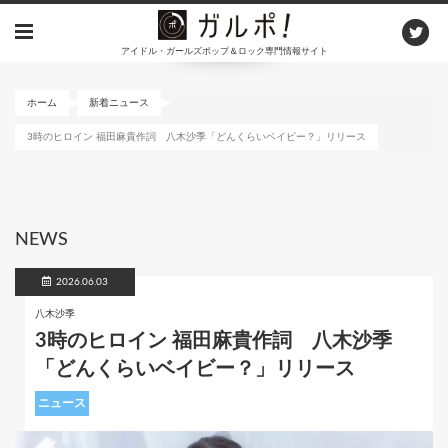
メ
イ
アイドル・ガールズポップ＆ロック専門情報サイト
ン
コ
ン
ホーム
新着ニュース
テ
3時のヒロイン 福田麻貴作詞 八木沙季「どんくらいベイビー？」リリース
ン
ツ
に
移
動
NEWS
2026.06.03
八木沙季
3時のヒロイン 福田麻貴作詞 八木沙季
「どんくらいベイビー？」リリース
ニュース