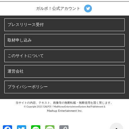
ガルポ！公式アカウント
プレスリリース受付
取材申し込み
このサイトについて
運営会社
プライバシーポリシー
当サイトの内容、テキスト、画像等の無断転載・無断使用を固く禁じます。
©︎ Copyright 2021 GALPO! / MadHoneyEntertainmentSystem And Publishment &
Mashup Entertainment Inc.