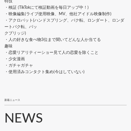
特技
・検証 (TikTokにて検証動画を毎日アップ中！)
・映像編集(ライブ使用映像、MV、他社アイドル映像制作)
・アクロバット(ハンドスプリング、バク転、ロンダート、ロンダ
ートバク転、バッ
クブリッジ)
・人の好きな食べ物3位まで聞いてどんな人か当てる
趣味
・恋愛リアリティーショー見て人の恋愛を除くこと
・少女漫画
・ガチャガチャ
・使用済みコンタクト集め(今はしていない)
新着ニュース
NEWS